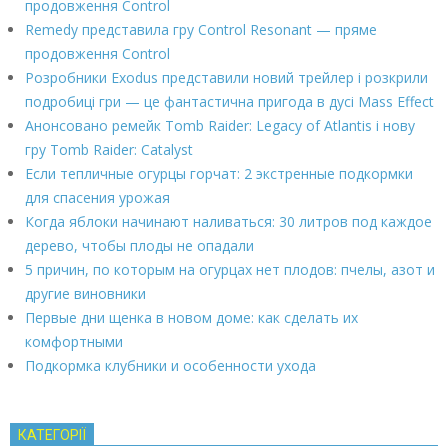
продовження Control
Remedy представила гру Control Resonant — пряме
продовження Control
Розробники Exodus представили новий трейлер і розкрили
подробиці гри — це фантастична пригода в дусі Mass Effect
Анонсовано ремейк Tomb Raider: Legacy of Atlantis і нову
гру Tomb Raider: Catalyst
Если тепличные огурцы горчат: 2 экстренные подкормки
для спасения урожая
Когда яблоки начинают наливаться: 30 литров под каждое
дерево, чтобы плоды не опадали
5 причин, по которым на огурцах нет плодов: пчелы, азот и
другие виновники
Первые дни щенка в новом доме: как сделать их
комфортными
Подкормка клубники и особенности ухода
КАТЕГОРІЇ