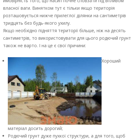
ймовірність того, що насип почне сповзати під впливом
власної ваги. Винятком тут є тільки якщо територія
розташовується нижче прилеглої ділянки на сантиметрів
тридцять без будь-якого ухилу.
Якщо необхідно підняття території більше, ніж на десять
сантиметрів, то використовувати для цього родючий грунт
також не варто. І на це є свої причини:
Хороший
матеріал досить дорогий;
Родючий грунт дуже пухкої структури, а для того, щоб