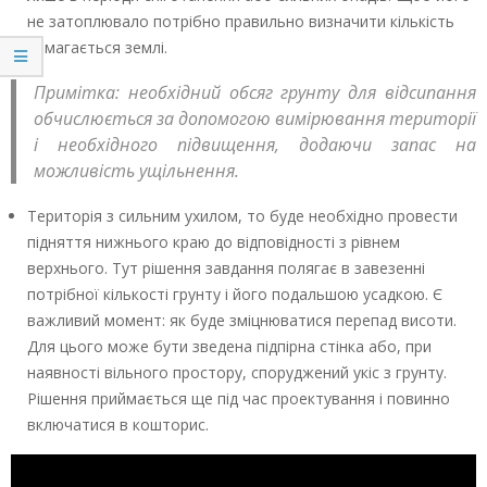
не затоплювало потрібно правильно визначити кількість
вимагається землі.
Примітка: необхідний обсяг грунту для відсипання
обчислюється за допомогою вимірювання території
і необхідного підвищення, додаючи запас на
можливість ущільнення.
Територія з сильним ухилом, то буде необхідно провести
підняття нижнього краю до відповідності з рівнем
верхнього. Тут рішення завдання полягає в завезенні
потрібної кількості грунту і його подальшою усадкою. Є
важливий момент: як буде зміцнюватися перепад висоти.
Для цього може бути зведена підпірна стінка або, при
наявності вільного простору, споруджений укіс з грунту.
Рішення приймається ще під час проектування і повинно
включатися в кошторис.