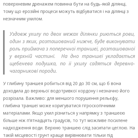
поверхневим дренажем повинна бути на будь-якій ділянці,
тому що ерозійні процеси можуть відбуватися і на ділянці з
незначним ухилом.
Уздовж ухилу по двох межах ділянки риються рови,
один з яких, розташований нижче, буде виконувати
роль приймача з поперечної траншеї, розташованої
у верхній частині. На дно траншеї укладається
щебенева подушка, по її ухилу садяться деревно-
чагарникові породи.
У глибину траншея робиться від 20 до 30 см, що б вона
доходила до верхньої водотривкої кордону і незначно його
розрізала. Важливо: для меншого порушення рельєфу,
глибина траншеї може коригуватися гігроскопічними
матеріалами. Якщо ухил різниться у напрямку з траншеєю
більше ніж п’ятнадцять градусів, то тут можливе посилене
надходження води. Верхню траншею слід засипати цеглою. На
такій місцевості грунт краще вирівнювати тільки під