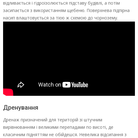
відливається і гідроізолюється підставу будівлі, а потім
засипається з використанням щебеню. Поверхнева підпірна
насип влаштовується за тією ж схемою до чорнозему.
Дренування
Дренаж призначений для територій зі штучним
вирівнюванням і великими перепадами по висоті, де
класичним підняттям не обійдешся. Невелика відсипання з