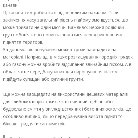
канави.
Ці канави теж робляться під невеликим нахилом. Після
закінчення часу загальний рівень підйому зменшується, що
може тривати не один місяць. Важливо: Верхня родючий
грунт обов’язково повинна зніматися перед виконанням
підняття території.
За допомогою зонування можна трохи заощадити на
матеріалі. Наприклад, в місцях розташування городніх грядок
або газону можна зробити відсипання звичайним піском. А в
областях не передбачуваних для вирощування цілком
підійдуть супіщані або суглинні грунти.
Ще можна заощадити на використанні дешевих матеріалів
для глибоких шарів таких, як вторинний щебінь або
будівельне сміття у вигляді цегляних і бетонних осколків. Це
особливо вигідно, якщо передбачувана висота підняття
більше тридцяти сантиметрів.