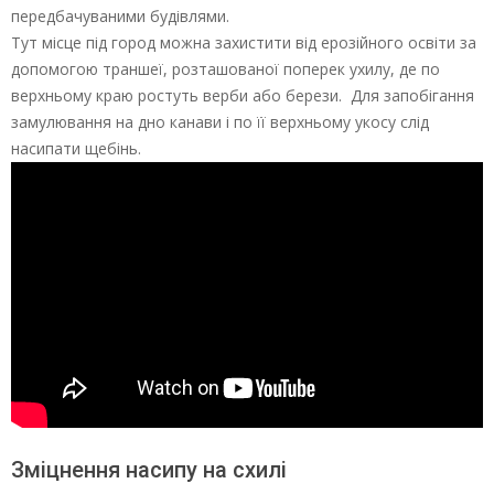
передбачуваними будівлями.
Тут місце під город можна захистити від ерозійного освіти за
допомогою траншеї, розташованої поперек ухилу, де по
верхньому краю ростуть верби або берези. Для запобігання
замулювання на дно канави і по її верхньому укосу слід
насипати щебінь.
Зміцнення насипу на схилі