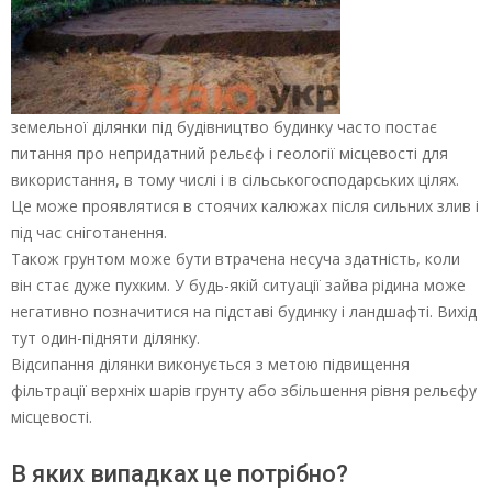
земельної ділянки під будівництво будинку часто постає
питання про непридатний рельєф і геології місцевості для
використання, в тому числі і в сільськогосподарських цілях.
Це може проявлятися в стоячих калюжах після сильних злив і
під час сніготанення.
Також грунтом може бути втрачена несуча здатність, коли
він стає дуже пухким. У будь-якій ситуації зайва рідина може
негативно позначитися на підставі будинку і ландшафті. Вихід
тут один-підняти ділянку.
Відсипання ділянки виконується з метою підвищення
фільтрації верхніх шарів грунту або збільшення рівня рельєфу
місцевості.
В яких випадках це потрібно?