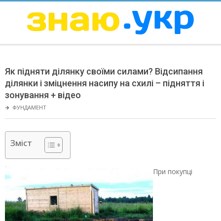
Skip
to
content
ЗНАЮ
Secondary
Navigation
Як підняти ділянку своїми силами? Відсипання
Menu
ділянки і зміцнення насипу на схилі – підняття і
зонування + відео
🡲
ФУНДАМЕНТ
Зміст
При покупці