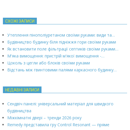
СХОЖІ ЗАПИСИ
Утеплення пінополіуретаном своїми руками: види та…
Будівництво будинку біля підніжжя гори своїми руками
Як встановити поле фільтрації септиків своїми руками…
М'яка вимощення: пристрій м'якої вимощення -…
Цоколь з цегли або блоків своїми руками
Відстань між гвинтовими палями каркасного будинку…
НЕДАВНІ ЗАПИСИ
Сендвіч панелі: універсальний матеріал для швидкого
будівництва
Міжкімнатні двері – тренди 2026 року
Remedy представила гру Control Resonant — пряме