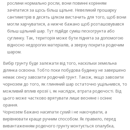
рослини нормально росли, вони повинні корінням
зачіпатися за щось більш щільне. Невеликий прошарку
сантиметрів в десять цілком вистачить для того, щоб вони
могли харчуватися, а нижче бажано щоб розташовувався
більш щільний шар. Тут підійде суміш пескогрунта або
суглинку. Так, територія може бути піднята за допомогою
відносно недорогих матеріалів, а зверху покрита родючим
шаром.
Вибір грунту буде залежати від того, наскільки земельна
ділянка освоєна. Тобто поки побудова будинку не завершено
немає сенсу завозити родючий грунт. Також, якщо завозити
чорнозем до того, як глиняний шар остаточно ущільнився, то
можливий вплив ерозії і, як наслідок, втрата родючості. Від
цього може частково врятувати лише весняне і осіннє
орання.
Чорнозем бажано насипати сухий і не накочувати, а
вирівнювати краще ручним способом. Як правило, перед
вивантаженням родючого грунту монтується опалубка,