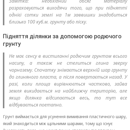
Замітка: необхідний обсяг матеріалу
розраховується виходячи того, що при піднятті
однієї сотки землі на 1м заввишки знадобиться
близько 100 куб.м. грунту або піску.
Підняття ділянки за допомогою родючого
грунту
Не має сенсу в вистиланні родючим грунтом всього
насипу, а також не стелиться глина зверху
чорнозему. Спочатку знімається верхній шар грунту
до глиняного пласта, а після повертається назад. У
разі, коли площа вирівнюється частково, зайва
земля викидається на найближчу територію, але
якщо ділянка відсипається весь, то тут все
відбувається поетапно.
Грунт виймається для усунення вимивання пластичного шару,
який знаходиться між щільними шарами, тому що існує