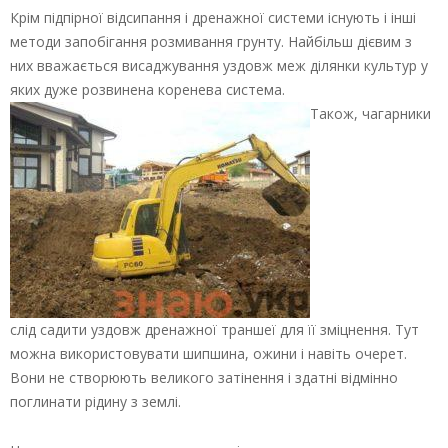
Крім підпірної відсипання і дренажної системи існують і інші
методи запобігання розмивання грунту. Найбільш дієвим з
них вважається висаджування уздовж меж ділянки культур у
яких дуже розвинена коренева система.
Також, чагарники
слід садити уздовж дренажної траншеї для її зміцнення. Тут
можна використовувати шипшина, ожини і навіть очерет.
Вони не створюють великого затінення і здатні відмінно
поглинати рідину з землі.