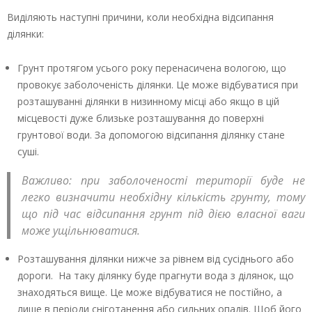
Виділяють наступні причини, коли необхідна відсипання
ділянки:
Грунт протягом усього року перенасичена вологою, що
провокує заболоченість ділянки. Це може відбуватися при
розташуванні ділянки в низинному місці або якщо в цій
місцевості дуже близьке розташування до поверхні
грунтової води. За допомогою відсипання ділянку стане
суші.
Важливо: при заболоченості території буде не
легко визначити необхідну кількість грунту, тому
що під час відсипання грунт під дією власної ваги
може ущільнюватися.
Розташування ділянки нижче за рівнем від сусіднього або
дороги. На таку ділянку буде прагнути вода з ділянок, що
знаходяться вище. Це може відбуватися не постійно, а
лише в періоди сніготанення або сильних опадів. Щоб його