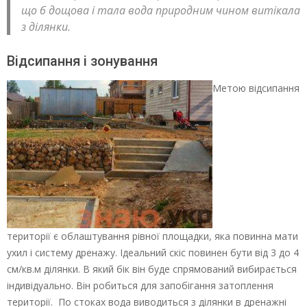
що б дощова і тала вода природним чином витікала
з ділянки.
Відсипання і зонування
Метою відсипання
території є облаштування рівної площадки, яка повинна мати
ухил і систему дренажу. Ідеальний скіс повинен бути від 3 до 4
см/кв.м ділянки. В який бік він буде спрямований вибирається
індивідуально. Він робиться для запобігання затоплення
території. По стоках вода виводиться з ділянки в дренажні