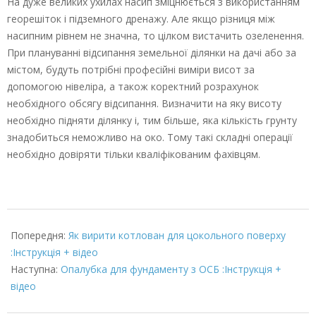
На дуже великих ухилах насип зміцнюється з використанням
георешіток і підземного дренажу. Але якщо різниця між
насипним рівнем не значна, то цілком вистачить озеленення.
При плануванні відсипання земельної ділянки на дачі або за
містом, будуть потрібні професійні виміри висот за
допомогою нівеліра, а також коректний розрахунок
необхідного обсягу відсипання. Визначити на яку висоту
необхідно підняти ділянку і, тим більше, яка кількість грунту
знадобиться неможливо на око. Тому такі складні операції
необхідно довіряти тільки кваліфікованим фахівцям.
2022-
02-
Попередня:
Як вирити котлован для цокольного поверху
02
:Інструкція + відео
Наступна:
Опалубка для фундаменту з ОСБ :Інструкція +
відео