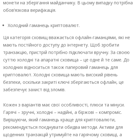
монети на зберігання майданчику. В цьому випадку потрібна
обов’язкова верифікація.
Холодний гаманець криптовалют.
Ця категорія сховищ вважається офлайн-гаманцями, які не
мають постійного доступу до інтернету. Щоб зробити
транзакцію, пристрій потрібно підключати вручну. За своєю
суттю холодні та апаратні сховища – це одне й те саме. До
холодних відноситься також паперовий гаманець для
криптовалют. Холодні сховища мають високий рівень
безпеки, оскільки закриті ключі зберігаються офлайн, це
забезпечує захист від зломів.
Кожен з варіантів має свої особливості, плюси та мінуси.
Гарячі – зручні, холодні – надійні, а біржові – компроміс.
Вирішуючи, який гаманець краще для криптовалюти,
рекомендується поєднувати обидва методи. Активи для
щоденних транзакцій утримуйте на гарячому сховищі, а