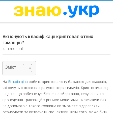
Skip
to
content
ЗНАЮ
Secondary
Navigation
Які існують класифікації криптовалютних
Menu
гаманців?
🡲
ТЕХНОЛОГІЇ
Зміст
На
Біткоін ціна
робить криптовалюту бажаною для шахраїв,
які хочуть її вкрасти з рахунків користувачів. Криптогаманець
– це те, що забезпечує безпечне зберігання, керування та
проведення транзакцій з різними монетами, включаючи BTC.
За допомогою такого сховища ви зможете відправляти,
отримувати та витрачати свої активи. Крім того, може бути