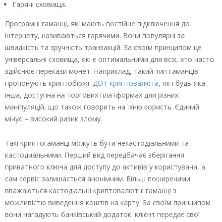
Гарячі сховища.
Програмні гаманці, які мають постійне підключення до
інтернету, називаються гарячими. Вони популярні за
швидкість та зручність транзакцій. За своїм принципом це
універсальні сховища, які є оптимальними для всіх, хто часто
здійснює перекази монет. Наприклад, такий тип гаманців
пропонують криптобіржі.
ДОТ криптовалюта
, як і будь-яка
інша, доступна на торгових платформах для різних
маніпуляцій, що також говорить на їхню користь. Єдиний
мінус – високий ризик злому.
Такі криптогаманці можуть бути некастодіальними та
кастодиальними. Перший вид передбачає зберігання
приватного ключа для доступу до активів у користувача, а
сам сервіс залишається анонімним. Більш поширеними
вважаються кастодіальні криптовалютні гаманці з
можливістю виведення коштів на карту. За своїм принципом
вони нагадують банківський додаток: клієнт передає свої