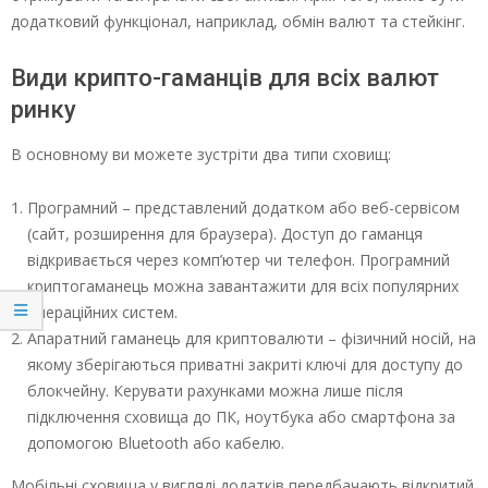
додатковий функціонал, наприклад, обмін валют та стейкінг.
Види крипто-гаманців для всіх валют
ринку
В основному ви можете зустріти два типи сховищ:
Програмний – представлений додатком або веб-сервісом
(сайт, розширення для браузера). Доступ до гаманця
відкривається через комп’ютер чи телефон. Програмний
криптогаманець можна завантажити для всіх популярних
операційних систем.
Апаратний гаманець для криптовалюти – фізичний носій, на
якому зберігаються приватні закриті ключі для доступу до
блокчейну. Керувати рахунками можна лише після
підключення сховища до ПК, ноутбука або смартфона за
допомогою Bluetooth або кабелю.
Мобільні сховища у вигляді додатків передбачають відкритий