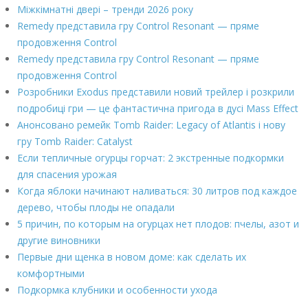
Міжкімнатні двері – тренди 2026 року
Remedy представила гру Control Resonant — пряме
продовження Control
Remedy представила гру Control Resonant — пряме
продовження Control
Розробники Exodus представили новий трейлер і розкрили
подробиці гри — це фантастична пригода в дусі Mass Effect
Анонсовано ремейк Tomb Raider: Legacy of Atlantis і нову
гру Tomb Raider: Catalyst
Если тепличные огурцы горчат: 2 экстренные подкормки
для спасения урожая
Когда яблоки начинают наливаться: 30 литров под каждое
дерево, чтобы плоды не опадали
5 причин, по которым на огурцах нет плодов: пчелы, азот и
другие виновники
Первые дни щенка в новом доме: как сделать их
комфортными
Подкормка клубники и особенности ухода