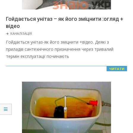
Гойдається унітаз – як його зміцнити :огляд +
відео
2022-
🡲
КАНАЛІЗАЦІЯ
03-
Гойдається унітаз-як його зміцнити +відео. Деякі з
08
приладів сантехнічного призначення через тривалий
термін експлуатації починають
ЧИТАТИ