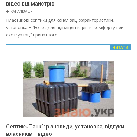
відео від майстрів
2022-
🡲
КАНАЛІЗАЦІЯ
03-
Пластикові септики для каналізації:характеристики,
08
установка + Фото . Для підвищення рівня комфорту при
експлуатації приватного
ЧИТАТИ
Септик» Танк”: різновиди, установка, відгуки
власників + відео