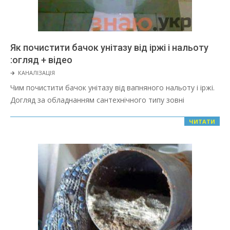
Як почистити бачок унітазу від іржі і нальоту
:огляд + відео
2022-
🡲
КАНАЛІЗАЦІЯ
03-
Чим почистити бачок унітазу від вапняного нальоту і іржі.
08
Догляд за обладнанням сантехнічного типу зовні
ЧИТАТИ