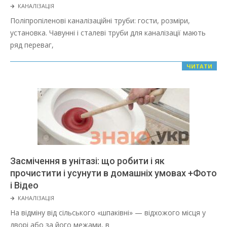
2022-
🡲
КАНАЛІЗАЦІЯ
03-
Поліпропіленові каналізаційні труби: гости, розміри,
08
установка. Чавунні і сталеві труби для каналізації мають
ряд переваг,
ЧИТАТИ
Засмічення в унітазі: що робити і як
прочистити і усунути в домашніх умовах +Фото
і Відео
2022-
🡲
КАНАЛІЗАЦІЯ
03-
На відміну від сільського «шпаківні» — відхожого місця у
08
дворі або за його межами, в