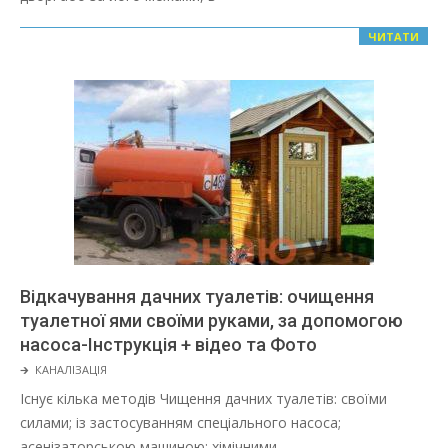
ЧИТАТИ
Відкачування дачних туалетів: очищення
туалетної ями своїми руками, за допомогою
насоса-Інструкція + відео та Фото
2022-
🡲
КАНАЛІЗАЦІЯ
02-
Існує кілька методів Чищення дачних туалетів: своїми
02
силами; із застосуванням спеціального насоса;
асенізаторською машиною; хімічними