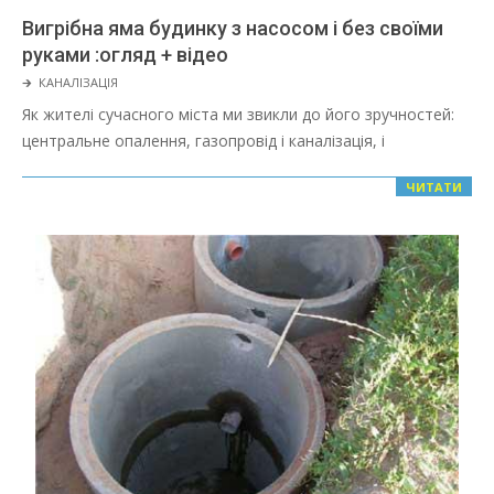
Вигрібна яма будинку з насосом і без своїми
руками :огляд + відео
2022-
🡲
КАНАЛІЗАЦІЯ
02-
Як жителі сучасного міста ми звикли до його зручностей:
01
центральне опалення, газопровід і каналізація, і
ЧИТАТИ