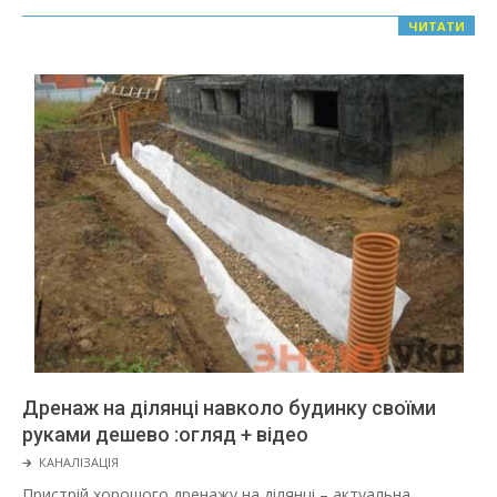
ЧИТАТИ
Дренаж на ділянці навколо будинку своїми
руками дешево :огляд + відео
2022-
🡲
КАНАЛІЗАЦІЯ
02-
Пристрій хорошого дренажу на ділянці – актуальна