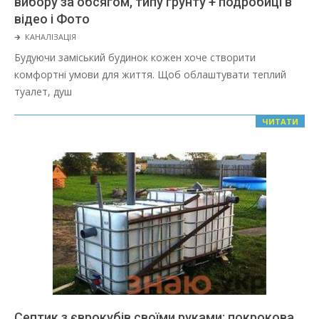
вибору за обсягом, типу грунту + подробиці в
відео і Фото
2022-
🡲
КАНАЛІЗАЦІЯ
03-
Будуючи заміський будинок кожен хоче створити
08
комфортні умови для життя. Щоб облаштувати теплий
туалет, душ
ЧИТАТИ
Септик з єврокубів своїми руками: покрокова