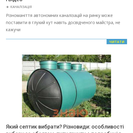
2022-
🡲
КАНАЛІЗАЦІЯ
03-
Різноманіття автономних каналізацій на ринку може
08
поставити в глухий кут навіть досвідченого майстра, не
кажучи
ЧИТАТИ
Який септик вибрати? Різновиди: особливості