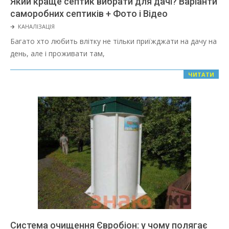
Який краще септик вибрати для дачі? Варіанти
саморобних септиків + Фото і Відео
2022-
🡲
КАНАЛІЗАЦІЯ
03-
Багато хто любить влітку не тільки приїжджати на дачу на
08
день, але і проживати там,
ЧИТАТИ
Система очищення Євробіон: у чому полягає