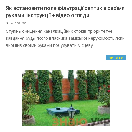
Як встановити поле фільтрації септиків своїми
руками :інструкції + відео огляди
2022-
🡲
КАНАЛІЗАЦІЯ
03-
Ступінь очищення каналізаційних стоків-пріоритетне
08
завдання будь-якого власника заміської нерухомості, який
вирішив своїми руками побудувати місцеву
ЧИТАТИ