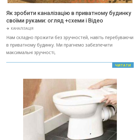
Як зробити каналізацію в приватному будинку
своїми руками: огляд +схеми і Відео
2022-
🡲
КАНАЛІЗАЦІЯ
03-
Нам складно прожити без зручностей, навіть перебуваючи
08
в приватному будинку. Ми прагнемо забезпечити
максимальні зручності,
ЧИТАТИ