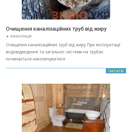
Очищення каналізаційних труб від жиру
2022-
🡲
КАНАЛІЗАЦІЯ
03-
Очищення каналізаційних труб від жиру При експлуатації
08
водовідведення та загальної системи на трубах
починається накопичуватися
ЧИТАТИ