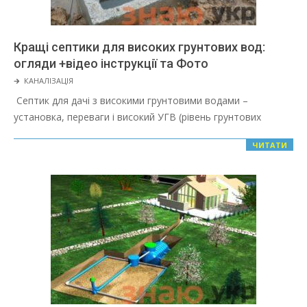
Кращі септики для високих грунтових вод:
огляди +відео інструкції та Фото
2022-
🡲
КАНАЛІЗАЦІЯ
03-
Септик для дачі з високими грунтовими водами –
08
установка, переваги і високий УГВ (рівень грунтових
ЧИТАТИ