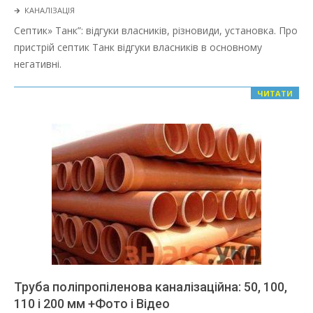
2022-
🡲
КАНАЛІЗАЦІЯ
03-
Септик» Танк”: відгуки власників, різновиди, установка. Про
08
пристрій септик Танк відгуки власників в основному
негативні.
ЧИТАТИ
Труба поліпропіленова каналізаційна: 50, 100,
110 і 200 мм +Фото і Відео