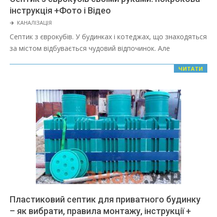
інструкція +Фото і Відео
2022-
🡲
КАНАЛІЗАЦІЯ
03-
Септик з єврокубів. У будинках і котеджах, що знаходяться
08
за містом відбувається чудовий відпочинок. Але
ЧИТАТИ
Пластиковий септик для приватного будинку
– як вибрати, правила монтажу, інструкції +