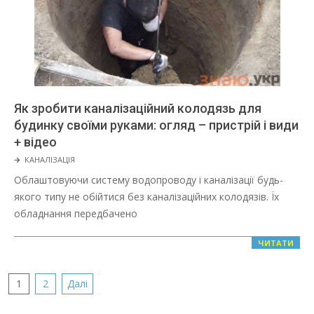
Як зробити каналізаційний колодязь для
будинку своїми руками: огляд – пристрій і види
+ відео
2022-
🡲
КАНАЛІЗАЦІЯ
02-
Облаштовуючи систему водопроводу і каналізації будь-
01
якого типу не обійтися без каналізаційних колодязів. Їх
обладнання передбачено
ЧИТАТИ
Пагінація
1
2
Далі
записів