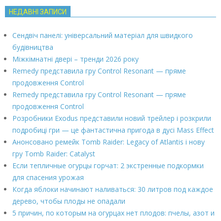
НЕДАВНІ ЗАПИСИ
Сендвіч панелі: універсальний матеріал для швидкого
будівництва
Міжкімнатні двері – тренди 2026 року
Remedy представила гру Control Resonant — пряме
продовження Control
Remedy представила гру Control Resonant — пряме
продовження Control
Розробники Exodus представили новий трейлер і розкрили
подробиці гри — це фантастична пригода в дусі Mass Effect
Анонсовано ремейк Tomb Raider: Legacy of Atlantis і нову
гру Tomb Raider: Catalyst
Если тепличные огурцы горчат: 2 экстренные подкормки
для спасения урожая
Когда яблоки начинают наливаться: 30 литров под каждое
дерево, чтобы плоды не опадали
5 причин, по которым на огурцах нет плодов: пчелы, азот и