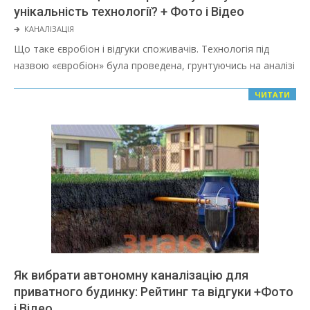
унікальність технології? + Фото і Відео
2022-
🡲
КАНАЛІЗАЦІЯ
03-
Що таке євробіон і відгуки споживачів. Технологія під
08
назвою «євробіон» була проведена, грунтуючись на аналізі
ЧИТАТИ
Як вибрати автономну каналізацію для
приватного будинку: Рейтинг та відгуки +Фото
і Відео