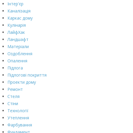
Інтер'єр
Каналізація
Каркас дому
Кулінарія
ЛайфХак
Ландшафт
Матеріали
Оздоблення
Опалення
Підлога
Підлогові покриття
Проекти дому
Ремонт
Стеля
Стіни
Технології
Утеплення
Фарбування
Фундамент