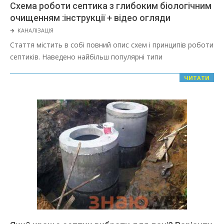
Схема роботи септика з глибоким біологічним
очищенням :інструкції + відео огляди
2022-
🡲
КАНАЛІЗАЦІЯ
03-
Стаття містить в собі повний опис схем і принципів роботи
08
септиків. Наведено найбільш популярні типи
ЧИТАТИ