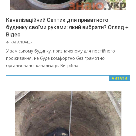
Каналізаційний Септик для приватного
будинку своїми руками: який вибрати? Огляд +
Відео
2022-
🡲
КАНАЛІЗАЦІЯ
02-
У заміському будинку, призначеному для постійного
01
проживання, не буде комфортно без грамотно
організованої каналізації. Вигрібна
ЧИТАТИ