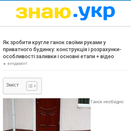
Skip
to
content
ЗНАЮ
Secondary
Navigation
Як зробити кругле ганок своїми руками у
Menu
приватного будинку: конструкція і розрахунки-
особливості заливки і основні етапи + відео
🡲
ФУНДАМЕНТ
Зміст
Ганок необхідно