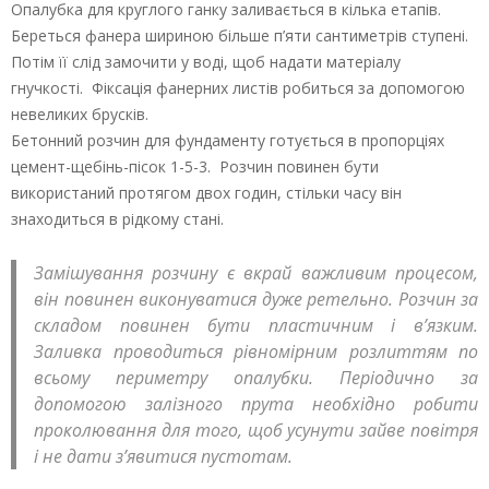
Опалубка для круглого ганку заливається в кілька етапів.
Береться фанера шириною більше п’яти сантиметрів ступені.
Потім її слід замочити у воді, щоб надати матеріалу
гнучкості. Фіксація фанерних листів робиться за допомогою
невеликих брусків.
Бетонний розчин для фундаменту готується в пропорціях
цемент-щебінь-пісок 1-5-3. Розчин повинен бути
використаний протягом двох годин, стільки часу він
знаходиться в рідкому стані.
Замішування розчину є вкрай важливим процесом,
він повинен виконуватися дуже ретельно. Розчин за
складом повинен бути пластичним і в’язким.
Заливка проводиться рівномірним розлиттям по
всьому периметру опалубки. Періодично за
допомогою залізного прута необхідно робити
проколювання для того, щоб усунути зайве повітря
і не дати з’явитися пустотам.