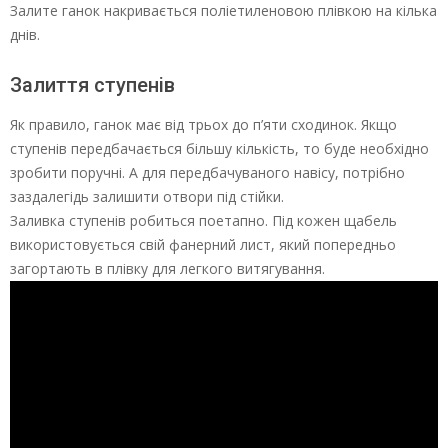
Залите ганок накривається поліетиленовою плівкою на кілька
днів.
Залиття ступенів
Як правило, ганок має від трьох до п’яти сходинок. Якщо
ступенів передбачається більшу кількість, то буде необхідно
зробити поручні. А для передбачуваного навісу, потрібно
заздалегідь залишити отвори під стійки.
Заливка ступенів робиться поетапно. Під кожен щабель
використовується свій фанерний лист, який попередньо
загортають в плівку для легкого витягування.