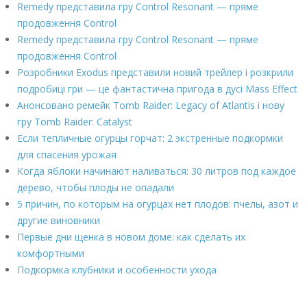
Remedy представила гру Control Resonant — пряме
продовження Control
Remedy представила гру Control Resonant — пряме
продовження Control
Розробники Exodus представили новий трейлер і розкрили
подробиці гри — це фантастична пригода в дусі Mass Effect
Анонсовано ремейк Tomb Raider: Legacy of Atlantis і нову
гру Tomb Raider: Catalyst
Если тепличные огурцы горчат: 2 экстренные подкормки
для спасения урожая
Когда яблоки начинают наливаться: 30 литров под каждое
дерево, чтобы плоды не опадали
5 причин, по которым на огурцах нет плодов: пчелы, азот и
другие виновники
Первые дни щенка в новом доме: как сделать их
комфортными
Подкормка клубники и особенности ухода