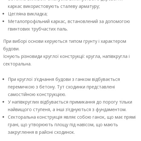
каркас використовують сталеву арматуру;
Цегляна викладка;
Металопрофільний каркас, встановлений за допомогою
гвинтових трубчастих паль.
При виборі основи керуються типом грунту і характером
будови.
Існують різновиди круглої конструкції: кругла, напівкругла і
секторальна.
При круглої з’єднання будови з ганком відбувається
перемичкою з бетону. Тут сходинки представлені
самостійною конструкцією.
У напівкруглих відбувається примикання до порогу тільки
найвищого ступеня, а інші з’єднуються з фундаментом.
Секторальна конструкція являє собою ганок, що має прямі
грані, що утворюють площу під навісом, що мають
закруглення в районі сходинок.