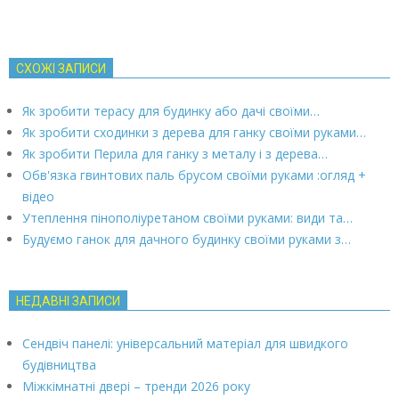
СХОЖІ ЗАПИСИ
Як зробити терасу для будинку або дачі своїми…
Як зробити сходинки з дерева для ганку своїми руками…
Як зробити Перила для ганку з металу і з дерева…
Обв'язка гвинтових паль брусом своїми руками :огляд +
відео
Утеплення пінополіуретаном своїми руками: види та…
Будуємо ганок для дачного будинку своїми руками з…
НЕДАВНІ ЗАПИСИ
Сендвіч панелі: універсальний матеріал для швидкого
будівництва
Міжкімнатні двері – тренди 2026 року