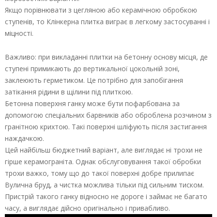
Якщо порівнювати з цегляною або керамічною обробкою
ступенів, то Клінкерна плитка виграє в легкому застосуванні і
міцності.
Важливо: при викладанні плитки на бетонну основу місця, де
ступені примикають до вертикальної цокольній зоні,
заклеюють герметиком. Це потрібно для запобігання
затікання рідини в щілини під плиткою.
Бетонна поверхня ганку може бути пофарбована за
допомогою спеціальних барвників або оброблена розчином з
гранітною крихтою. Такі поверхні шліфують після застигання
наждачкою.
Цей найбільш бюджетний варіант, але виглядає ні трохи не
гірше керамограніта. Однак обслуговування такої обробки
трохи важко, тому що до такої поверхні добре прилипає
Вулична бруд, а чистка можлива тільки під сильним тиском.
Пристрій такого ганку відносно не дороге і займає не багато
часу, а виглядає дійсно оригінально і привабливо.