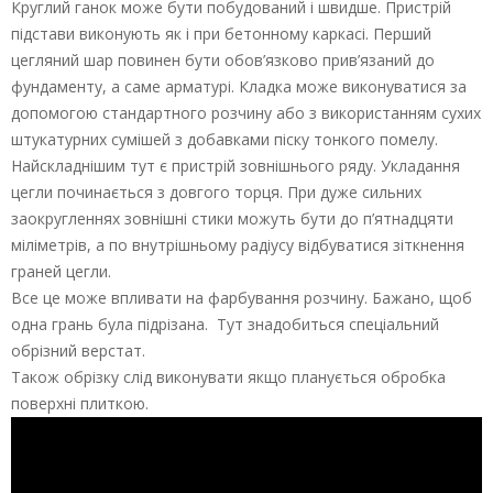
Круглий ганок може бути побудований і швидше. Пристрій
підстави виконують як і при бетонному каркасі. Перший
цегляний шар повинен бути обов’язково прив’язаний до
фундаменту, а саме арматурі. Кладка може виконуватися за
допомогою стандартного розчину або з використанням сухих
штукатурних сумішей з добавками піску тонкого помелу.
Найскладнішим тут є пристрій зовнішнього ряду. Укладання
цегли починається з довгого торця. При дуже сильних
заокругленнях зовнішні стики можуть бути до п’ятнадцяти
міліметрів, а по внутрішньому радіусу відбуватися зіткнення
граней цегли.
Все це може впливати на фарбування розчину. Бажано, щоб
одна грань була підрізана. Тут знадобиться спеціальний
обрізний верстат.
Також обрізку слід виконувати якщо планується обробка
поверхні плиткою.