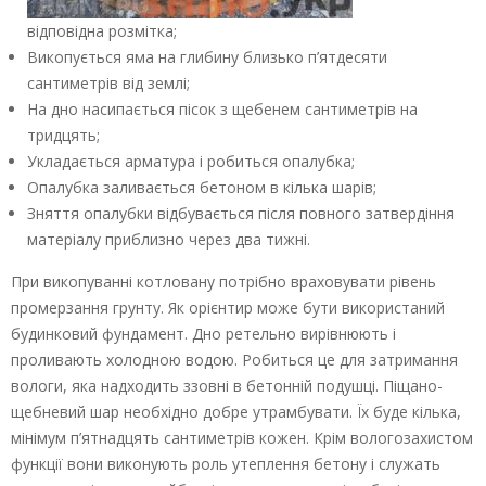
відповідна розмітка;
Викопується яма на глибину близько п’ятдесяти
сантиметрів від землі;
На дно насипається пісок з щебенем сантиметрів на
тридцять;
Укладається арматура і робиться опалубка;
Опалубка заливається бетоном в кілька шарів;
Зняття опалубки відбувається після повного затвердіння
матеріалу приблизно через два тижні.
При викопуванні котловану потрібно враховувати рівень
промерзання грунту. Як орієнтир може бути використаний
будинковий фундамент. Дно ретельно вирівнюють і
проливають холодною водою. Робиться це для затримання
вологи, яка надходить ззовні в бетонній подушці. Піщано-
щебневий шар необхідно добре утрамбувати. Їх буде кілька,
мінімум п’ятнадцять сантиметрів кожен. Крім вологозахистом
функції вони виконують роль утеплення бетону і служать