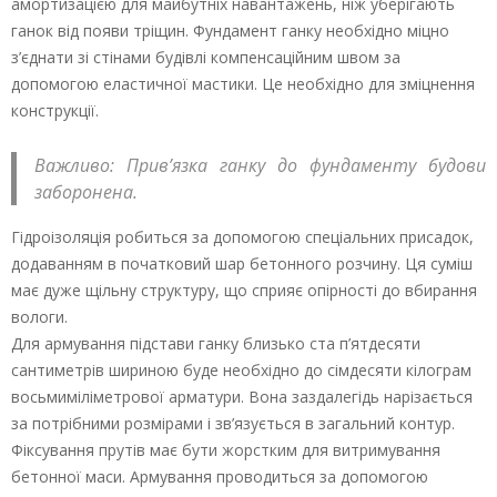
амортизацією для майбутніх навантажень, ніж уберігають
ганок від появи тріщин. Фундамент ганку необхідно міцно
з’єднати зі стінами будівлі компенсаційним швом за
допомогою еластичної мастики. Це необхідно для зміцнення
конструкції.
Важливо: Прив’язка ганку до фундаменту будови
заборонена.
Гідроізоляція робиться за допомогою спеціальних присадок,
додаванням в початковий шар бетонного розчину. Ця суміш
має дуже щільну структуру, що сприяє опірності до вбирання
вологи.
Для армування підстави ганку близько ста п’ятдесяти
сантиметрів шириною буде необхідно до сімдесяти кілограм
восьмиміліметрової арматури. Вона заздалегідь нарізається
за потрібними розмірами і зв’язується в загальний контур.
Фіксування прутів має бути жорстким для витримування
бетонної маси. Армування проводиться за допомогою