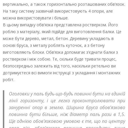
вертикально, а також горизонтально розташованих обв’язок.
На таку систему зазвичай використовують 4 опори, але
можна використовувати і більше.
В цьому випадку обв’язка представлена ростверком. Його
роблю з матеріалу, який підійде для виготовлення балки. Це
може бути дерево, метал, бетон. Деревину укладають в
основі бруса, з металу роблять куточок, а з бетону
виготовляють блоки. Обв’язка допомагає з’єднати балки з
ростверком і між собою. Те, скільки буде тривати процес,
безпосередньо залежить від того, наскільки ретельно ви
дотримуєтеся всі вимоги інструкції з укладання і монтажних
робіт.
Оголовки у паль будь-що-будь повинні бути на єдиній
лінії горизонту, і це легко проконтролювати при
зануренні опор в землю. Ширина бруса обов’язково
повинна бути більше, ніж діаметр паль рази в 1,5.
Ще однією обов’язковою умовою є те, що по центру