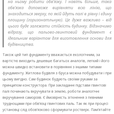
на ньому робити обв’язку. І навіть більше, така
обв’язка допоможе вирівняти всю лінію, що
знаходиться зверху, по якій йдуть палі в рівну і єдину
площину (горизонатльную). Це дуже важливо – від
цього буде залежати стійкість будинку. Відзначимо
відразу, що пальово-гвинтовий фундамент є
ідеальним варіантом для виготовлення основи для
будівництва.
Також цей тип фундаменту вважається екологічним, за
вартістю виходить дешевше багатьох аналогів, легкий і його
можна швидко встановити в порівнянні з іншими типами
фундаменту. Житлова будівля з бруса можна побудувати і при
цьому вигідно. Сам будинок будують своїми руками за
принципом конструктора. При закладанні підстави гвинтові
палі починають вкручувати в землю, роботи аналогічні
вкручування саморізів. Є ймовірність зіткнення з певними
труднощами при обв’язці гвинтових паль. Так як при процесі
установці слід обов’язково сформувати ростверк. Пам’ятайте