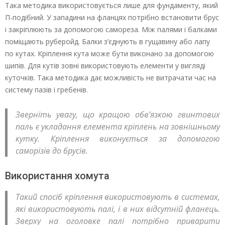
Така методика використовується лише для фундаменту, який
П-подібний. У западини на фланцях потрібно встановити брус
і закріплюють за допомогою самореза. Між палями і балками
поміщають руберойд. Балки з’єднують в гущавину або лапу
по кутах. Кріплення кута може бути виконано за допомогою
шипів. Для кутів зовні використовують елементи у вигляді
куточків. Така методика дає можливість не витрачати час на
систему пазів і гребенів.
Зверніть увагу, що кращою обв’язкою гвинтових
паль є укладання елемента кріплень на зовнішньому
кутку. Кріплення виконується за допомогою
саморізів до брусів.
Використання хомута
Такий спосіб кріплення використовують в системах,
які використовують палі, і в них відсутній фланець.
Зверху на оголовке палі потрібно приварити