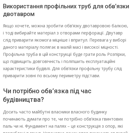
Використання профільних труб для обв’язки
двотавром
Якщо хочете, можна зробити обв’язку двотавровою балкою,
і тоді вибирайте матеріал з отворами перфорації. Двутавр
слід приварити якомога міцніше і впритул. Перевага у виборі
даного матеріалу полягає в малій масі і високої міцності.
Профільна труба в цій конструкції буде грати роль Розпірки,
що підвищить довговічність і поліпшить експлуатаційні
характеристики будівлі. Для обв’язки профільну трубу слід
приварити зовні по всьому периметру підстави.
Чи потрібно обв’язка під час
будівництва?
Досить часто майбутні власники власного будинку
починають думати про те, чи потрібно обв’язка гвинтових
паль чи ні. Фундамент на палях – це конструкція з опор, які