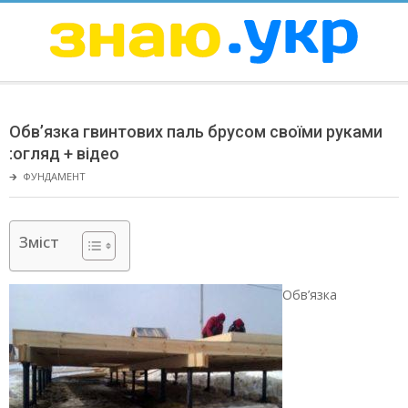
Skip
to
content
ЗНАЮ
Secondary
Navigation
Обв’язка гвинтових паль брусом своїми руками
Menu
:огляд + відео
🡲
ФУНДАМЕНТ
Зміст
Обв’язка