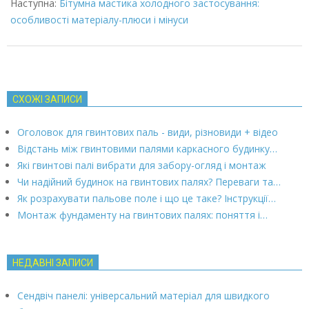
Наступна:
Бітумна мастика холодного застосування:
особливості матеріалу-плюси і мінуси
СХОЖІ ЗАПИСИ
Оголовок для гвинтових паль - види, різновиди + відео
Відстань між гвинтовими палями каркасного будинку…
Які гвинтові палі вибрати для забору-огляд і монтаж
Чи надійний будинок на гвинтових палях? Переваги та…
Як розрахувати пальове поле і що це таке? Інструкції…
Монтаж фундаменту на гвинтових палях: поняття і…
НЕДАВНІ ЗАПИСИ
Сендвіч панелі: універсальний матеріал для швидкого