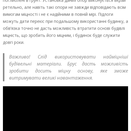
поглиблені в грунт. Установка даних опор виконується вкрай
ретельно, але навіть такі опори не завжди відповідають всім
вимогам міцності і не є надійними в повній мірі. Підлоги
можуть дати перекіс при подальшому використанні будинку, а
обв’язка точно не дасть можливість втратити основі будівлі
міцність, що зробить його міцним, і будинок буде служити
довгі роки.
Важливо! Слід використовувати найміцніші
будівельні матеріали. Брус дасть можливість
зробити досить міцну основу, яке зможе
витримувати великі навантаження.