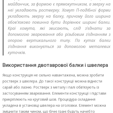
майданчик, за формою є прямокутником, а зверху на
неї укладають ростверку. Хомут П-подібної форми
укладають зверху на балку, причому його ширина
обов’язково повинна бути дорівнює ширині балки.
Краї хомута, які звисають, слід з’єднати за
допомогою зварювання або різьбовим з’єднанням з
опорою вертикального типу. По кутах балки
з’єднання виконується за допомогою металевих
куточків.
Використання двотаврової балки і швелера
Якщо конструкція не сильно навантажена, можна зробити
ростверк з швелера. До такої конструкції можна віднести
сарай або лазню. Ростверк з металу і палі обв’язують із
застосуванням зварювання. Елементи конструкції і підстави
прикріплюють на круговий шов. Процедура складання
укладена в установці швелера на оголовки. Елемент можна
зміцнити таким чином, що бічні грані будуть начебто