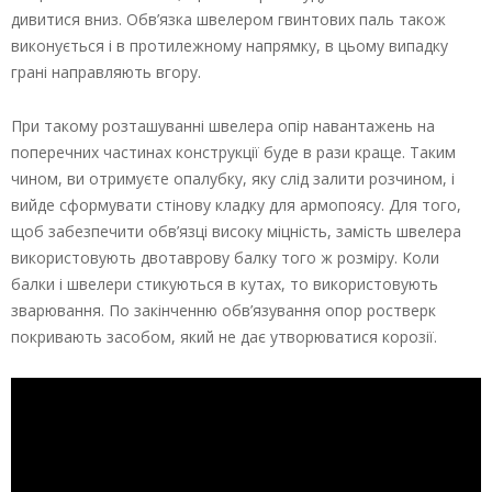
дивитися вниз. Обв’язка швелером гвинтових паль також
виконується і в протилежному напрямку, в цьому випадку
грані направляють вгору.
При такому розташуванні швелера опір навантажень на
поперечних частинах конструкції буде в рази краще. Таким
чином, ви отримуєте опалубку, яку слід залити розчином, і
вийде сформувати стінову кладку для армопоясу. Для того,
щоб забезпечити обв’язці високу міцність, замість швелера
використовують двотаврову балку того ж розміру. Коли
балки і швелери стикуються в кутах, то використовують
зварювання. По закінченню обв’язування опор ростверк
покривають засобом, який не дає утворюватися корозії.