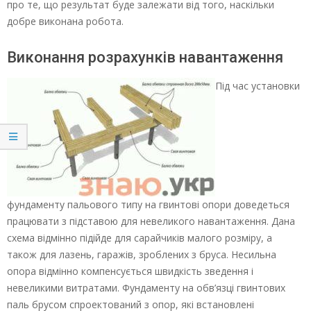
про те, що результат буде залежати від того, наскільки
добре виконана робота.
Виконання розрахунків навантаження
Під час установки
фундаменту пальового типу на гвинтові опори доведеться
працювати з підставою для невеликого навантаження. Дана
схема відмінно підійде для сарайчиків малого розміру, а
також для лазень, гаражів, зроблених з бруса. Несильна
опора відмінно компенсується швидкість зведення і
невеликими витратами. Фундаменту на обв’язці гвинтових
паль брусом спроектований з опор, які встановлені