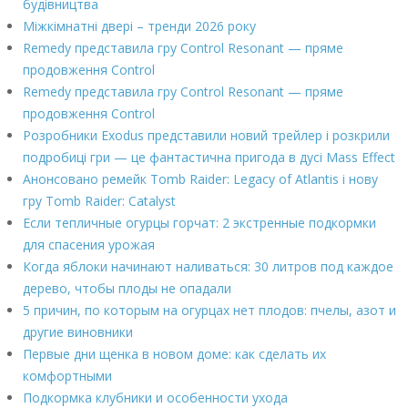
будівництва
Міжкімнатні двері – тренди 2026 року
Remedy представила гру Control Resonant — пряме
продовження Control
Remedy представила гру Control Resonant — пряме
продовження Control
Розробники Exodus представили новий трейлер і розкрили
подробиці гри — це фантастична пригода в дусі Mass Effect
Анонсовано ремейк Tomb Raider: Legacy of Atlantis і нову
гру Tomb Raider: Catalyst
Если тепличные огурцы горчат: 2 экстренные подкормки
для спасения урожая
Когда яблоки начинают наливаться: 30 литров под каждое
дерево, чтобы плоды не опадали
5 причин, по которым на огурцах нет плодов: пчелы, азот и
другие виновники
Первые дни щенка в новом доме: как сделать их
комфортными
Подкормка клубники и особенности ухода