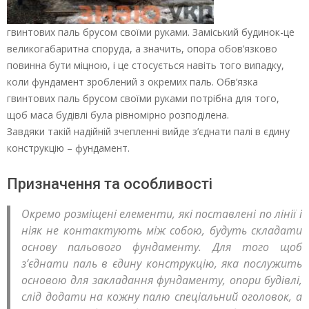
гвинтових паль брусом своїми руками. Заміський будинок-це
великогабаритна споруда, а значить, опора обов’язково
повинна бути міцною, і це стосується навіть того випадку,
коли фундамент зроблений з окремих паль. Обв’язка
гвинтових паль брусом своїми руками потрібна для того,
щоб маса будівлі була рівномірно розподілена.
Завдяки такій надійній зчепленні вийде з’єднати палі в єдину
конструкцію – фундамент.
Призначення та особливості
Окремо розміщені елементи, які поставлені по лінії і
ніяк не контактують між собою, будуть складати
основу пальового фундаменту. Для того щоб
з’єднати паль в єдину конструкцію, яка послужить
основою для закладання фундаменту, опори будівлі,
слід додати на кожну палю спеціальний оголовок, а