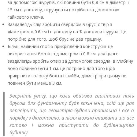
за допомогою шурупів, які повинні бути 0,8 см в діаметрі і
15 см в довжину, вкручувати потрібно за допомогою
гайкового ключа.
Заздалегідь слід зробити свердлом в брусі отвір з
діаметром в 0.6 см і в довжину на ¾ довжини шурупа. Це
потрібно для того, щоб брус не дав тріщину.
Більш надійний спосіб прикріплення конструкції-це
використання болтів з діаметром в 0,8 см. для цього
заздалегідь зробіть отвір за допомогою свердла, в глибину
воно повинно бути 1 см. це потрібно для того щоб
прикріпити головку болта і шайби, діаметр при цьому не
повинен бути менше 3 см.
Зверніть увагу, що коли обв’язка гвинтових паль
брусом для фундаменту буде закінчена, слід ще раз
перевірити, що геометрія будови правильна і все в
порядку з діагоналлю, а після можна вважати що все
готово і можна приступати до будівництва
будинку.