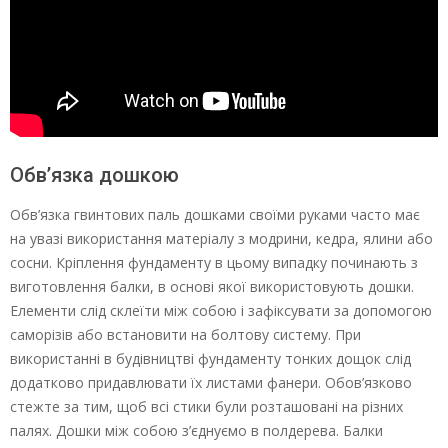
Обв’язка дошкою
Обв’язка гвинтових паль дошками своїми руками часто має
на увазі використання матеріалу з модрини, кедра, ялини або
сосни. Кріплення фундаменту в цьому випадку починають з
виготовлення балки, в основі якої використовують дошки.
Елементи слід склеїти між собою і зафіксувати за допомогою
саморізів або встановити на болтову систему. При
використанні в будівництві фундаменту тонких дощок слід
додатково придавлювати їх листами фанери. Обов’язково
стежте за тим, щоб всі стики були розташовані на різних
палях. Дошки між собою з’єднуємо в полдерева. Балки