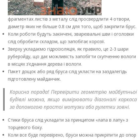
фрагментах листів з металу слід просвердлити 4 отвори,
діаметр яких не більше 0.8 см для того, щоб закріпити брус.
Коли роботи будуть закінчені, зварювальні шви і оголовки
слід обробити складом, що запобігає корозії.
Зверху укладаємо гідроізоляція, як правило, це 2-3 шари
руберойду, що дає можливість запобігти скупченню вологи
в місцях з’єднання дерева і вологи.
Пакет дощок або ряд бруса слід укласти на заздалегідь
підготовлену майданчик.
Корисна порада! Перевірити геометрію майбутньої
будівлі можна, якщо вимірювати діагоналі каркаса
за допомогою простої мотузки або рулетки зовні.
Стики бруса слід укладати за принципом «лапа в лапу» з
торцевого боку.
Коли все буде перевірено, бруси можна прикріпити до опор