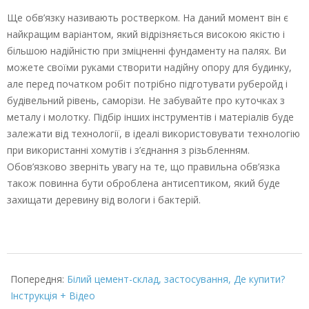
Ще обв’язку називають ростверком. На даний момент він є
найкращим варіантом, який відрізняється високою якістю і
більшою надійністю при зміцненні фундаменту на палях. Ви
можете своїми руками створити надійну опору для будинку,
але перед початком робіт потрібно підготувати руберойд і
будівельний рівень, саморізи. Не забувайте про куточках з
металу і молотку. Підбір інших інструментів і матеріалів буде
залежати від технології, в ідеалі використовувати технологію
при використанні хомутів і з’єднання з різьбленням.
Обов’язково зверніть увагу на те, що правильна обв’язка
також повинна бути оброблена антисептиком, який буде
захищати деревину від вологи і бактерій.
2022-
02-
Попередня:
Білий цемент-склад, застосування, Де купити?
02
Інструкція + Відео