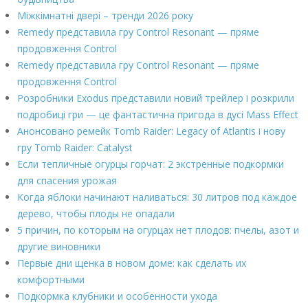
Міжкімнатні двері – тренди 2026 року
Remedy представила гру Control Resonant — пряме
продовження Control
Remedy представила гру Control Resonant — пряме
продовження Control
Розробники Exodus представили новий трейлер і розкрили
подробиці гри — це фантастична пригода в дусі Mass Effect
Анонсовано ремейк Tomb Raider: Legacy of Atlantis і нову
гру Tomb Raider: Catalyst
Если тепличные огурцы горчат: 2 экстренные подкормки
для спасения урожая
Когда яблоки начинают наливаться: 30 литров под каждое
дерево, чтобы плоды не опадали
5 причин, по которым на огурцах нет плодов: пчелы, азот и
другие виновники
Первые дни щенка в новом доме: как сделать их
комфортными
Подкормка клубники и особенности ухода