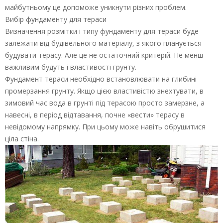
майбутньому це допоможе уникнути різних проблем.
Вибір фундаменту для тераси
Визначення розмітки і типу фундаменту для тераси буде
залежати від будівельного матеріалу, з якого планується
будувати терасу. Але це не остаточний критерій. Не менш
важливим будуть і властивості грунту.
Фундамент тераси необхідно встановлювати на глибині
промерзання грунту. Якщо цією властивістю знехтувати, в
зимовий час вода в грунті під терасою просто замерзне, а
навесні, в період відтавання, почне «вести» терасу в
невідомому напрямку. При цьому може навіть обрушитися
ціла стіна.