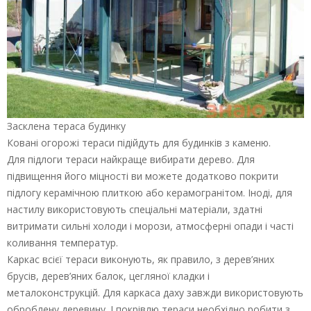
Засклена тераса будинку
Ковані огорожі тераси підійдуть для будинків з каменю.
Для підлоги тераси найкраще вибирати дерево. Для
підвищення його міцності ви можете додатково покрити
підлогу керамічною плиткою або керамогранітом. Іноді, для
настилу використовують спеціальні матеріали, здатні
витримати сильні холоди і морози, атмосферні опади і часті
коливання температур.
Каркас всієї тераси виконують, як правило, з дерев’яних
брусів, дерев’яних балок, цегляної кладки і
металоконструкцій. Для каркаса даху завжди використовують
оброблену деревину. І покрівлю тераси необхідно робити з