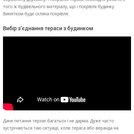
того ж будівельного матеріалу, що і покрівля будинку.
Винятком буде скляна покрівля.
Вибір з’єднання тераси з будинком
Дане питання терзає багатьох і не дарма. Дуже часто
зустрічаються такі ситуації, коли тераса або веранда на