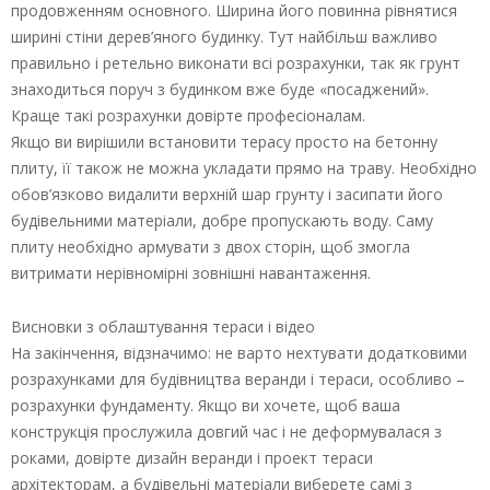
продовженням основного. Ширина його повинна рівнятися
ширині стіни дерев’яного будинку. Тут найбільш важливо
правильно і ретельно виконати всі розрахунки, так як грунт
знаходиться поруч з будинком вже буде «посаджений».
Краще такі розрахунки довірте професіоналам.
Якщо ви вирішили встановити терасу просто на бетонну
плиту, її також не можна укладати прямо на траву. Необхідно
обов’язково видалити верхній шар грунту і засипати його
будівельними матеріали, добре пропускають воду. Саму
плиту необхідно армувати з двох сторін, щоб змогла
витримати нерівномірні зовнішні навантаження.
Висновки з облаштування тераси і відео
На закінчення, відзначимо: не варто нехтувати додатковими
розрахунками для будівництва веранди і тераси, особливо –
розрахунки фундаменту. Якщо ви хочете, щоб ваша
конструкція прослужила довгий час і не деформувалася з
роками, довірте дизайн веранди і проект тераси
архітекторам, а будівельні матеріали виберете самі з