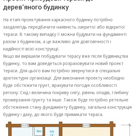
дерев’яного будинку
На етапі проектування каркасного будинку потрібно
заздалегідь передбачити наявність закритої або відкритої
тераси. В такому випадку її можна будувати на фундаменті
разом з будинком, а це важливо для довговічності і
надійності всієї конструкції.
Якщо ви вирішили побудувати терасу вже після будівництва
будинку, то вам доведеться розраховувати новий проект
тераси. Для цього вам потрібно звернутися в спеціальні
архітектурні організації. Для виконання проекту необхідно
буде обстежити грунт, врахувати погодні особливості
регіону: Схід і величина покриву снігу, рівень опадів, глибину
промерзання грунту та інше. Також буде потрібно ретельне
обстеження стану фундаменту будинку, загальна конструкція
будинку і даху, до якого буде примикати тераса.