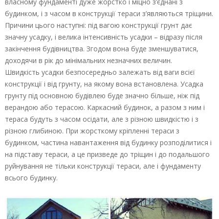
власному фундаменті дуже жорстко і міцно з’єднані з
будинком, і з часом в конструкції тераси з’являються тріщини.
Причини цього наступні: під вагою конструкції грунт дає
значну усадку, і велика інтенсивність усадки – відразу після
закінчення будівництва. Згодом вона буде зменшуватися,
доходячи в рік до мінімальних незначних величин.
Швидкість усадки безпосередньо залежать від ваги всієї
конструкції і від грунту, на якому вона встановлена. Усадка
грунту під основною будівлею буде значно більше, ніж під
верандою або терасою. Каркасний будинок, а разом з ним і
тераса будуть з часом осідати, але з різною швидкістю і з
різною глибиною. При жорсткому кріпленні тераси з
будинком, частина навантаження від будинку розподілитися і
на підставу тераси, а це призведе до тріщин і до подальшого
руйнування не тільки конструкції тераси, але і фундаменту
всього будинку.