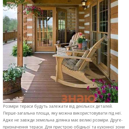
Розміри тераси будуть залежати від декількох деталей.
Перше-загальна площа, яку можна використовувати під неї.
Адже не завжди земельна ділянка має великі розміри. Друге-
призначення тераси. Для пристрою обідньої та кухонної зони