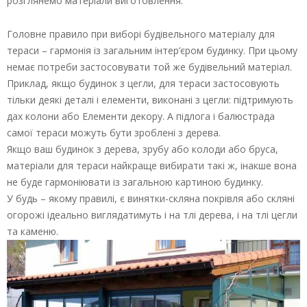
розглянемо матеріали виготовлення.
Головне правило при виборі будівельного матеріалу для
тераси – гармонія із загальним інтер’єром будинку. При цьому
немає потреби застосовувати той же будівельний матеріал.
Приклад, якщо будинок з цегли, для тераси застосовують
тільки деякі деталі і елементи, виконані з цегли: підтримують
дах колони або Елементи декору. А підлога і балюстрада
самої тераси можуть бути зроблені з дерева.
Якщо ваш будинок з дерева, зрубу або колоди або бруса,
матеріали для тераси найкраще вибирати такі ж, інакше вона
не буде гармоніювати із загальною картиною будинку.
У будь – якому правилі, є винятки-скляна покрівля або скляні
огорожі ідеально виглядатимуть і на тлі дерева, і на тлі цегли
та каменю.