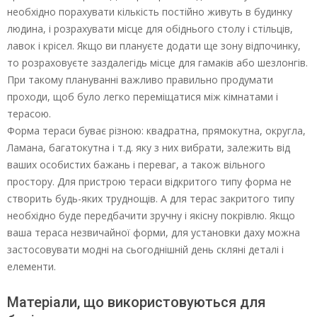
необхідно порахувати кількість постійно живуть в будинку
людина, і розрахувати місце для обіднього столу і стільців,
лавок і крісел. Якщо ви плануєте додати ще зону відпочинку,
то розраховуєте заздалегідь місце для гамаків або шезлонгів.
При такому плануванні важливо правильно продумати
проходи, щоб було легко переміщатися між кімнатами і
терасою.
Форма тераси буває різною: квадратна, прямокутна, округла,
Ламана, багатокутна і т.д. яку з них вибрати, залежить від
ваших особистих бажань і переваг, а також вільного
простору. Для пристрою тераси відкритого типу форма не
створить будь-яких труднощів. А для терас закритого типу
необхідно буде передбачити зручну і якісну покрівлю. Якщо
ваша тераса незвичайної форми, для установки даху можна
застосовувати модні на сьогоднішній день скляні деталі і
елементи.
Матеріали, що використовуються для