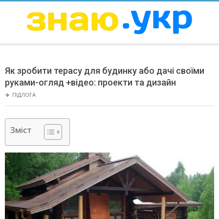
Skip
to
content
ЗНАЮ
Secondary
Navigation
Як зробити терасу для будинку або дачі своїми
Menu
руками-огляд +відео: проекти та дизайн
🡲
ПІДЛОГА
Зміст