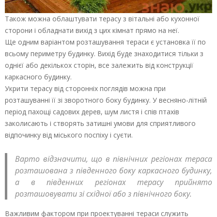
Також можна облаштувати терасу з вітальні або кухонної
сторони і обладнати вихід з цих кімнат прямо на неї.
Ще одним варіантом розташування тераси є установка її по
всьому периметру будинку. Вихід буде знаходитися тільки з
однієї або декількох сторін, все залежить від конструкції
каркасного будинку.
Укрити терасу від сторонніх поглядів можна при
розташуванні її зі зворотного боку будинку. У весняно-літній
період пахощі садових дерев, шум листя і спів птахів
заколисають і створять затишні умови для сприятливого
відпочинку від міського поспіху і суєти.
Варто відзначити, що в північних регіонах тераса
розташована з південного боку каркасного будинку,
а в південних регіонах терасу прийнято
розташовувати зі східної або з північного боку.
Важливим фактором при проектуванні тераси служить