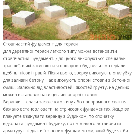
Стовпчастий фундамент для тераси
Для дерев’яної тераси легкого типу можна встановити
стовпчастий фундамент. Для цього викопуються спеціальні
траншеї, в які засипаються пошарово будівельні матеріали:
щебінь, пісок і гравій. Після цього, зверху виконують опалубку
для заливки бетону. Так виконують опорні стовпи з бетонної
суміші. Залежно від властивостей і якостей грунту, на деяких
можна встановлювати цегляні опорні стовпи.
Веранди і тераси заскленого типу або панорамного скління
бажано встановлювати на стрічкових фундаментах. Якщо ви
плануєте з’єднувати веранду з будинком, то спочатку
відкопати фундамент будинку, потім в нього встановити
арматуру і з’єднати її з новим фундаментом, який буде як би