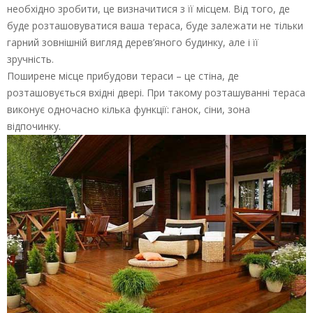
необхідно зробити, це визначитися з її місцем. Від того, де
буде розташовуватися ваша тераса, буде залежати не тільки
гарний зовнішній вигляд дерев’яного будинку, але і її
зручність.
Поширене місце прибудови тераси – це стіна, де
розташовується вхідні двері. При такому розташуванні тераса
виконує одночасно кілька функції: ганок, сіни, зона
відпочинку.