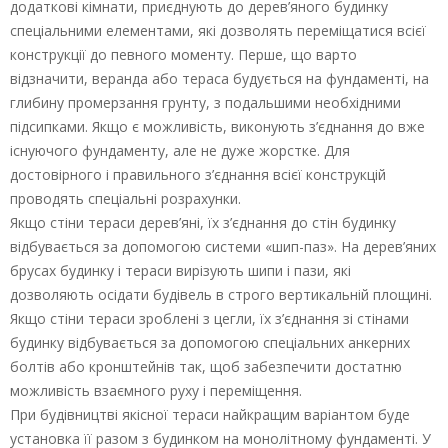
додаткові кімнати, приєднують до дерев’яного будинку
спеціальними елементами, які дозволять переміщатися всієї
конструкції до певного моменту. Перше, що варто
відзначити, веранда або тераса будується на фундаменті, на
глибину промерзання грунту, з подальшими необхідними
підсипками. Якщо є можливість, виконують з’єднання до вже
існуючого фундаменту, але не дуже жорстке. Для
достовірного і правильного з’єднання всієї конструкцій
проводять спеціальні розрахунки.
Якщо стіни тераси дерев’яні, їх з’єднання до стін будинку
відбувається за допомогою системи «шип-паз». На дерев’яних
брусах будинку і тераси вирізують шипи і пази, які
дозволяють осідати будівель в строго вертикальній площині.
Якщо стіни тераси зроблені з цегли, їх з’єднання зі стінами
будинку відбувається за допомогою спеціальних анкерних
болтів або кронштейнів так, щоб забезпечити достатню
можливість взаємного руху і переміщення.
При будівництві якісної тераси найкращим варіантом буде
установка її разом з будинком на монолітному фундаменті. У