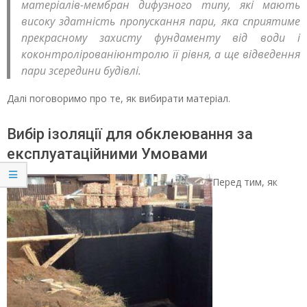
матеріалів-мембран дифузного типу, які мають
високу здатність пропускання пари, яка сприятиме
прекрасному захисту фундаменту від води і
коконтролірованіюнтролю її рівня, а ще відведення
пари зсередини будівлі.
Далі поговоримо про те, як вибирати матеріал.
Вибір ізоляції для обклеювання за
експлуатаційними Умовами
Перед тим, як