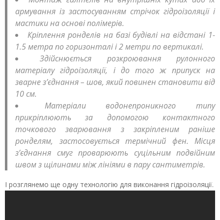
армування із застосуванням стрічок гідроізоляції і
мастики на основі полімерів.
Кріплення ронделів на базі будівлі на відстані 1-
1.5 метра по горизонталі і 2 метри по вертикалі.
Здійснюється розкроювання рулонного
матеріалу гідроізоляції, і до того ж припуск на
зварне з’єднання – шов, який повинен становити від
10 см.
Матеріали водонепроникного типу
прикріплюють за допомогою контактного
точкового зварювання з закріпленим раніше
ронделям, застосовується термічний фен. Місця
з’єднання смуг проварюють суцільним подвійним
швом з щілинами між лініями в пару сантиметрів.
І розглянемо ще одну технологію для виконання гідроізоляції.