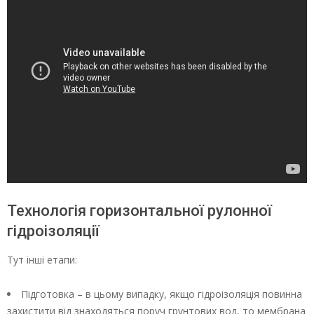
Технологія горизонтальної рулонної
гідроізоляції
Тут інші етапи:
Підготовка – в цьому випадку, якщо гідроізоляція повинна
захистити від знаходяться поруч грунтових вод, то мембрана