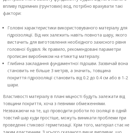
впливу підземних (грунтових) вод, потрібно врахувати такі
фактори:
Головні характеристики використовуваного матеріалу для
гідроізоляції. Від них залежить навіть повнота шару, якого
вистачить для виготовлення необхідного захисного рівня
головної будівлі. Як правило, рекомендовані параметри
прописані виробником на етикетці матеріалу.
Глибина закладання фундаментної підошви. Зазвичай вона
становить не більше 3 метрів, а значить, товщина
покриття гідроізоляції становить від 0.2 до 0.4 см або в 1-2
шари.
Властивості матеріалу в плані міцності будуть залежати від
товщини покриття, хоча з певними обмеженнями.
Незважаючи на те, що проводити роботи по ізоляції в одній
товстий шар куди простіше, можуть виникати проблеми при
проведенні стикової герметизації. Крім того, матеріал стає не
таким еластичним. З усього сказаного вище випливає, що