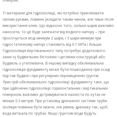
поверхні.
Ті матеріали для гідроізоляції, які потрібно приклеювати
своїми руками, повинні укладати таким чином, але лише після
використання клею. Що відносно того, скільки шарів важливо
наносити, то це буде залежати від водного напору – при
просочується воді мінімум 2 шари, і 3 шари мінімум при
гідростатичному напорі становить від 0.1 МПа і більше.
Гідроізоляція вертикального типу потребує додаткового
захисту будівельних бетонних і цегляних конструкцій або
будівель з утеплювача. В іншому випадку обклеювальна
гідроізоляція фундаменту може бути пошкоджена при осаді
підстав будівлі і при регулярних переміщеннях грунтів.
Пристрій обклеювальної гідроізоляції фундаменту таке, що
при здійсненні гідроізоляції горизонтальних і вертикальних
поверхонь важливо дотримуватися нахлеста по кутах не
менше 0.3 метрів. При установці дренажної системи труби
ізоляція повинна бути нижче, ніж рівень дренажу так, щоб
вода витікала по трубах. Якщо грунтові води будуть