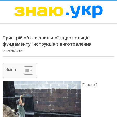
Skip
to
content
ЗНАЮ
Secondary
Navigation
Пристрій обклеювальної гідроізоляції
Menu
фундаменту-інструкція з виготовлення
🡲
ФУНДАМЕНТ
Зміст
Пристрій