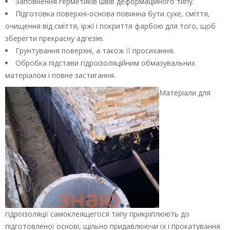
Заповнення герметиків швів деформаційного типу.
Підготовка поверхні-основа повинна бути сухе, сміття,
очищення від сміття, іржі і покриття фарбою для того, щоб
зберегти прекрасну адгезію.
Грунтування поверхні, а також її просихання.
Обробка підстави гідроізоляційним обмазувальних
матеріалом і повне застигання.
Матеріали для
гідроізоляції самоклеящегося типу прикріплюють до
підготовленої основі, щільно придавлюючи їх і прокатування