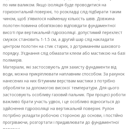
по ним валиком. Якщо ізоляція буде проводитися на
горизонтальній поверхні, то розкладці слід підбирати таким
чином, щоб з’явилося найменшу кількість швів. Довжина
полотен повинна обов’язково відповідати фундаментної
висоті при вертикальній гідроізоляції. допустимий перехлест
смужок становить 1-1.5 см, а другий шар слід накладати
центром полотен на стик старих, з дотриманням шахового
порядку. З’єднання слід обмазати клеєм або мастикою на базі
полімерів.
Матеріали, які застосовують для захисту фундаменти від
води, можна прикріплювати наплавним способом. За рахунок
нанесених на них бітумним верствам мастики з потрібно
обробляти за допомогою високої температури. Для цього
застосовують особливу газовий пальник. При процесі роботи
важливо брати участь удвох, і це особливо відноситься до
здійснення гідроізоляції на вертикальній поверхні. Рулон
потрібно укладати робочою стороною до основи, і постійно
прогріваючи, розгортати і придавлювати до фундаментної