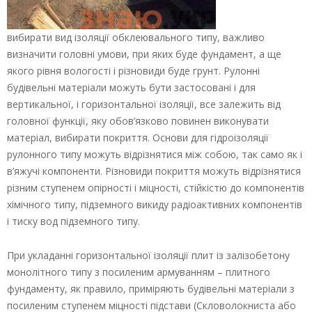
вибирати вид ізоляції обклеювального типу, важливо
визначити головні умови, при яких буде фундамент, а ще
якого рівня вологості і різновиди буде грунт. Рулонні
будівельні матеріали можуть бути застосовані і для
вертикальної, і горизонтальної ізоляції, все залежить від
головної функції, яку обов’язково повинен виконувати
матеріал, вибирати покриття. Основи для гідроізоляції
рулонного типу можуть відрізнятися між собою, так само як і
в’яжучі компоненти. Різновиди покриття можуть відрізнятися
різним ступенем опірності і міцності, стійкістю до компонентів
хімічного типу, підземного викиду радіоактивних компонентів
і тиску вод підземного типу.
При укладанні горизонтальної ізоляції плит із залізобетону
монолітного типу з посиленим армуванням – плитного
фундаменту, як правило, приміряють будівельні матеріали з
посиленим ступенем міцності підстави (Скловолокниста або