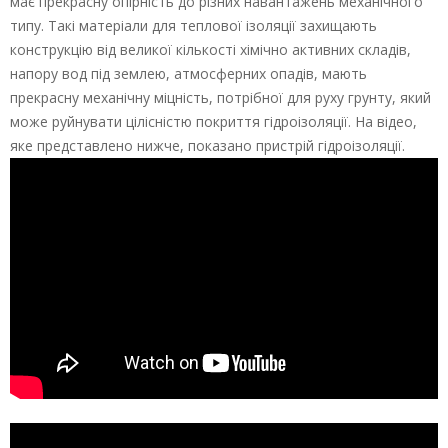
має прекрасну опірність до різних навантажень механічного
типу. Такі матеріали для теплової ізоляції захищають
конструкцію від великої кількості хімічно активних складів,
напору вод під землею, атмосферних опадів, мають
прекрасну механічну міцність, потрібної для руху грунту, який
може руйнувати цілісністю покриття гідроізоляції. На відео,
яке представлено нижче, показано пристрій гідроізоляції.