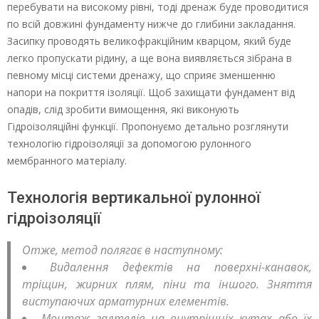
перебувати на високому рівні, тоді дренаж буде проводитися
по всій довжині фундаменту нижче до глибини закладання.
Засипку проводять великофракційним кварцом, який буде
легко пропускати рідину, а ще вона виявляється зібрана в
певному місці системи дренажу, що сприяє зменшенню
напори на покриття ізоляції. Щоб захищати фундамент від
опадів, слід зробити вимощення, які виконують
Гідроізоляційні функції. Пропонуємо детально розглянути
технологію гідроізоляції за допомогою рулонного
мембранного матеріалу.
Технологія вертикальної рулонної
гідроізоляції
Отже, метод полягає в наступному:
Видалення дефектів на поверхні-канавок,
тріщин, жирних плям, піни та іншого. Зняття
виступаючих арматурних елементів.
Монтаж галтелів на внутрішніх кутах або їх