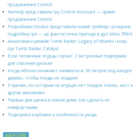
продовження Control
Remedy представила гру Control Resonant — пряме
продовження Control
Розробники Exodus представили новий трейлер і розкрили
подробиці гри — це фантастична пригода в дусі Mass Effect
Анонсовано ремейк Tomb Raider: Legacy of Atlantis і нову
гру Tomb Raider: Catalyst
Если тепличные огурцы горчат: 2 экстренные подкормки
для спасения урожая
Когда яблоки начинают наливаться: 30 литров под каждое
дерево, чтобы плоды не опадали
5 причин, по которым на огурцах нет плодов: пчелы, азот и
другие виновники
Первые дни щенка в новом доме: как сделать их
комфортными
Подкормка клубники и особенности ухода
КАТЕГОРІЇ