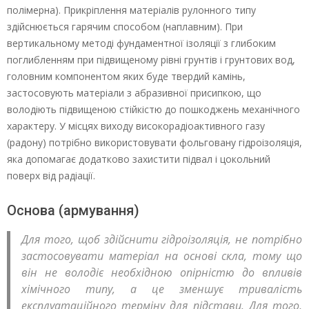
полімерна). Прикріплення матеріалів рулонного типу
здійснюється гарячим способом (наплавним). При
вертикальному методі фундаментної ізоляції з глибоким
поглибленням при підвищеному рівні грунтів і грунтових вод,
головним компонентом яких буде твердий камінь,
застосовують матеріали з абразивної присипкою, що
володіють підвищеною стійкістю до пошкоджень механічного
характеру. У місцях виходу високорадіоактивного газу
(радону) потрібно використовувати фольговану гідроізоляція,
яка допомагає додатково захистити підвал і цокольний
поверх від радіації.
Основа (армування)
Для того, щоб здійснити гідроізоляція, не потрібно
застосовувати матеріал на основі скла, тому що
він не володіє необхідною опірністю до впливів
хімічного типу, а це зменшує тривалість
експлуатаційного терміну для підстави. Для того,