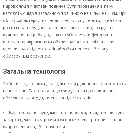
гідроізоляція підстави повинна бути проведена в пару
нетолстых шарів загальною товщиною не більше 0.5 см. При
обліку характеристик геологічного типу території, на якій
розташована будівля, а ще агресивності вод в грунті і
виявлення потреби додатково убезпечити фундамент,
важливо прикріплювати обклеювальні матеріали після
проникаючої гідроізоляції обробки поверхні бетону
обмазочным розчином.
Загальна технологія
Роботи з підготовки для здійснення рулонної ізоляції мають
певні етапи. Такі ж етапи дотримуються при виконанні
обклеювальної фундаментної гідроізоляції.
Вирівнювання фундаментної поверхні, ліквідація виступів і
затирка цементним розчином поглиблень, раковин – повне
виправлення вад бетонування.