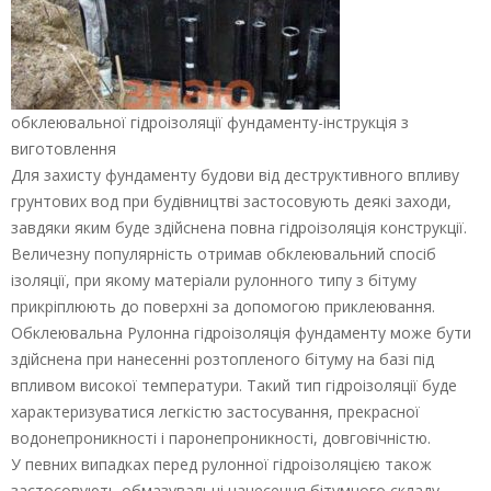
обклеювальної гідроізоляції фундаменту-інструкція з
виготовлення
Для захисту фундаменту будови від деструктивного впливу
грунтових вод при будівництві застосовують деякі заходи,
завдяки яким буде здійснена повна гідроізоляція конструкції.
Величезну популярність отримав обклеювальний спосіб
ізоляції, при якому матеріали рулонного типу з бітуму
прикріплюють до поверхні за допомогою приклеювання.
Обклеювальна Рулонна гідроізоляція фундаменту може бути
здійснена при нанесенні розтопленого бітуму на базі під
впливом високої температури. Такий тип гідроізоляції буде
характеризуватися легкістю застосування, прекрасної
водонепроникності і паронепроникності, довговічністю.
У певних випадках перед рулонної гідроізоляцією також
застосовують обмазувальні нанесення бітумного складу,