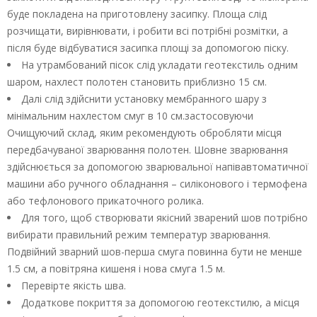
буде покладена на приготовлену засипку. Площа слід
розчищати, вирівнювати, і робити всі потрібні розмітки, а
після буде відбуватися засипка площі за допомогою піску.
На утрамбований пісок слід укладати геотекстиль одним
шаром, нахлест полотен становить приблизно 15 см.
Далі слід здійснити установку мембранного шару з
мінімальним нахлестом смуг в 10 см.застосовуючи
Очищуючий склад, яким рекомендують обробляти місця
передбачуваної зварювання полотен. Шовне зварювання
здійснюється за допомогою зварювальної напівавтоматичної
машини або ручного обладнання – силіконового і термофена
або тефлонового прикаточного ролика.
Для того, щоб створювати якісний зварений шов потрібно
вибирати правильний режим температур зварювання.
Подвійний зварний шов-перша смуга повинна бути не менше
1.5 см, а повітряна кишеня і нова смуга 1.5 м.
Перевірте якість шва.
Додаткове покриття за допомогою геотекстилю, а місця