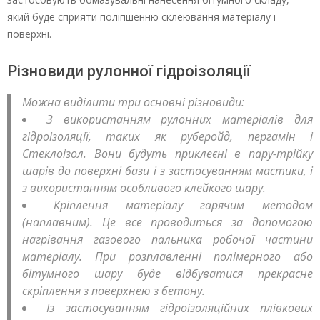
який буде сприяти поліпшенню склеювання матеріалу і
поверхні.
Різновиди рулонної гідроізоляції
Можна виділити три основні різновиди:
З використанням рулонних матеріалів для
гідроізоляції, таких як руберойд, пергамін і
Стеклоізол. Вони будуть приклеєні в пару-трійку
шарів до поверхні бази і з застосуванням мастики, і
з використанням особливого клейкого шару.
Кріплення матеріалу гарячим методом
(наплавним). Це все проводиться за допомогою
нагрівання газового пальника робочої частини
матеріалу. При розплавленні полімерного або
бітумного шару буде відбуватися прекрасне
скріплення з поверхнею з бетону.
Із застосуванням гідроізоляційних плівкових