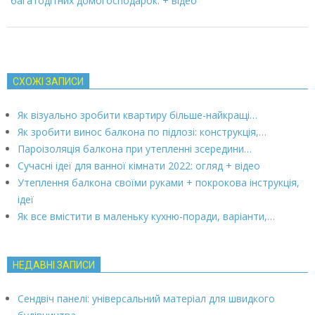
багатодітних домогосподарок: + відео
СХОЖІ ЗАПИСИ
Як візуально зробити квартиру більше-найкращі…
Як зробити винос балкона по підлозі: конструкція,…
Пароізоляція балкона при утепленні зсередини…
Сучасні ідеї для ванної кімнати 2022: огляд + відео
Утеплення балкона своїми руками + покрокова інструкція,
ідеї
Як все вмістити в маленьку кухню-поради, варіанти,…
НЕДАВНІ ЗАПИСИ
Сендвіч панелі: універсальний матеріал для швидкого