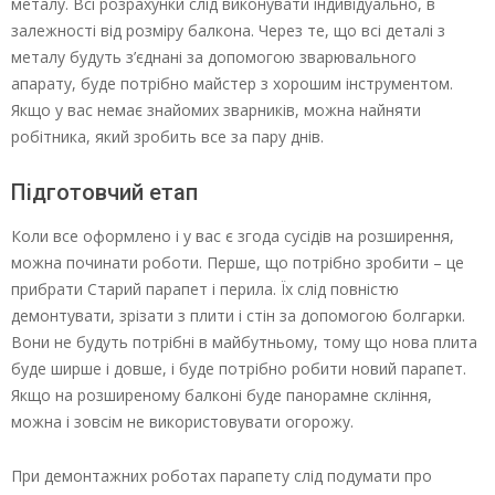
металу. Всі розрахунки слід виконувати індивідуально, в
залежності від розміру балкона. Через те, що всі деталі з
металу будуть з’єднані за допомогою зварювального
апарату, буде потрібно майстер з хорошим інструментом.
Якщо у вас немає знайомих зварників, можна найняти
робітника, який зробить все за пару днів.
Підготовчий етап
Коли все оформлено і у вас є згода сусідів на розширення,
можна починати роботи. Перше, що потрібно зробити – це
прибрати Старий парапет і перила. Їх слід повністю
демонтувати, зрізати з плити і стін за допомогою болгарки.
Вони не будуть потрібні в майбутньому, тому що нова плита
буде ширше і довше, і буде потрібно робити новий парапет.
Якщо на розширеному балконі буде панорамне скління,
можна і зовсім не використовувати огорожу.
При демонтажних роботах парапету слід подумати про