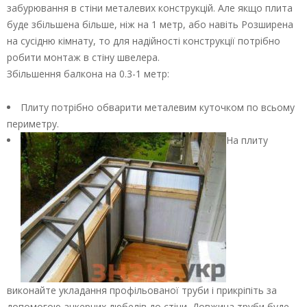
забурювання в стіни металевих конструкцій. Але якщо плита
буде збільшена більше, ніж на 1 метр, або навіть Розширена
на сусідню кімнату, то для надійності конструкції потрібно
робити монтаж в стіну швелера.
Збільшення балкона на 0.3-1 метр:
Плиту потрібно обварити металевим куточком по всьому
периметру.
На плиту
виконайте укладання профільованої труби і прикріпіть за
допомогою анкерних дюбелів до стіни. Довжина труби буде