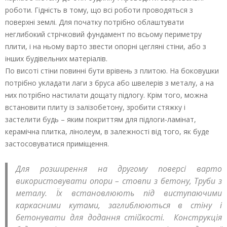
роботи. Гідність в тому, що всі роботи проводяться з
поверхні землі. Для початку потрібно облаштувати
неглибокий стрічковий фундамент по всьому периметру
плити, і на ньому варто звести опорні цегляні стіни, або з
інших будівельних матеріалів.
По висоті стіни повинні бути врівень з плитою. На боковушки
потрібно укладати лаги з бруса або швелерів з металу, а на
них потрібно настилати дощату підлогу. Крім того, можна
встановити плиту із залізобетону, зробити стяжку і
застелити будь – яким покриттям для підлоги-ламінат,
керамічна плитка, лінолеум, в залежності від того, як буде
застосовуватися приміщення.
Для розширення на другому поверсі варто
використовувати опори – стовпи з бетону, Труби з
металу. Їх встановлюють під виступаючими
каркасними кутами, заглиблюються в стіну і
бетонувати для додання стійкості. Конструкція