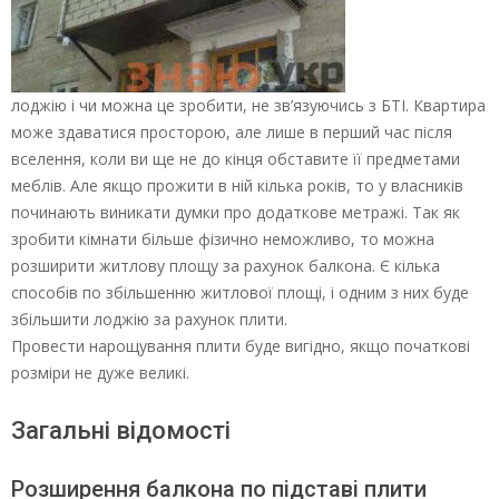
лоджію і чи можна це зробити, не зв’язуючись з БТІ. Квартира
може здаватися просторою, але лише в перший час після
вселення, коли ви ще не до кінця обставите її предметами
меблів. Але якщо прожити в ній кілька років, то у власників
починають виникати думки про додаткове метражі. Так як
зробити кімнати більше фізично неможливо, то можна
розширити житлову площу за рахунок балкона. Є кілька
способів по збільшенню житлової площі, і одним з них буде
збільшити лоджію за рахунок плити.
Провести нарощування плити буде вигідно, якщо початкові
розміри не дуже великі.
Загальні відомості
Розширення балкона по підставі плити