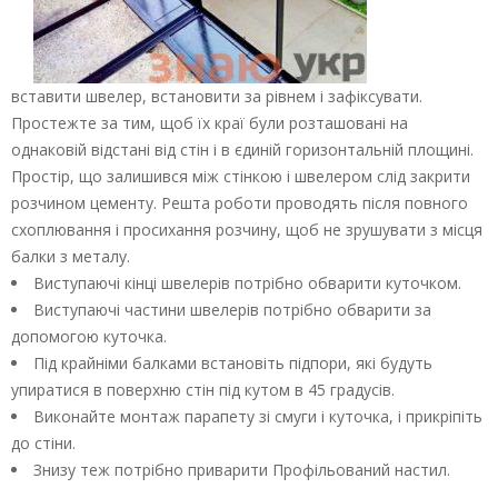
вставити швелер, встановити за рівнем і зафіксувати.
Простежте за тим, щоб їх краї були розташовані на
однаковій відстані від стін і в єдиній горизонтальній площині.
Простір, що залишився між стінкою і швелером слід закрити
розчином цементу. Решта роботи проводять після повного
схоплювання і просихання розчину, щоб не зрушувати з місця
балки з металу.
Виступаючі кінці швелерів потрібно обварити куточком.
Виступаючі частини швелерів потрібно обварити за
допомогою куточка.
Під крайніми балками встановіть підпори, які будуть
упиратися в поверхню стін під кутом в 45 градусів.
Виконайте монтаж парапету зі смуги і куточка, і прикріпіть
до стіни.
Знизу теж потрібно приварити Профільований настил.