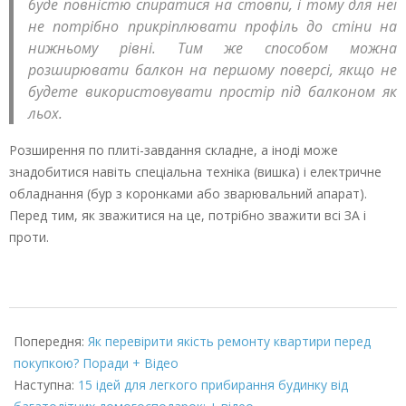
буде повністю спиратися на стовпи, і тому для неї
не потрібно прикріплювати профіль до стіни на
нижньому рівні. Тим же способом можна
розширювати балкон на першому поверсі, якщо не
будете використовувати простір під балконом як
льох.
Розширення по плиті-завдання складне, а іноді може
знадобитися навіть спеціальна техніка (вишка) і електричне
обладнання (бур з коронками або зварювальний апарат).
Перед тим, як зважитися на це, потрібно зважити всі ЗА і
проти.
2022-
03-
Попередня:
Як перевірити якість ремонту квартири перед
08
покупкою? Поради + Відео
Наступна:
15 ідей для легкого прибирання будинку від