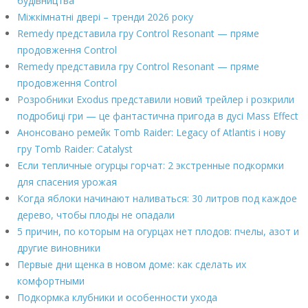
будівництва
Міжкімнатні двері – тренди 2026 року
Remedy представила гру Control Resonant — пряме
продовження Control
Remedy представила гру Control Resonant — пряме
продовження Control
Розробники Exodus представили новий трейлер і розкрили
подробиці гри — це фантастична пригода в дусі Mass Effect
Анонсовано ремейк Tomb Raider: Legacy of Atlantis і нову
гру Tomb Raider: Catalyst
Если тепличные огурцы горчат: 2 экстренные подкормки
для спасения урожая
Когда яблоки начинают наливаться: 30 литров под каждое
дерево, чтобы плоды не опадали
5 причин, по которым на огурцах нет плодов: пчелы, азот и
другие виновники
Первые дни щенка в новом доме: как сделать их
комфортными
Подкормка клубники и особенности ухода