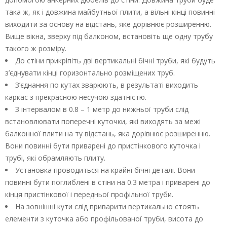
така ж, як і довжина майбутньої плити, а вільні кінці повинні
виходити за основу на відстань, яке дорівнює розширенню.
Вище вікна, зверху під балконом, встановіть ще одну трубу
такого ж розміру.
До стіни прикріпіть дві вертикальні бічні труби, які будуть
з’єднувати кінці горизонтально розміщених труб.
З’єднання по кутах зварюють, в результаті виходить
каркас з прекрасною несучою здатністю.
З інтервалом в 0.8 – 1 метр до нижньої труби слід
встановлювати поперечні куточки, які виходять за межі
балконної плити на ту відстань, яка дорівнює розширенню.
Вони повинні бути приварені до пристінкового куточка і
трубі, які обрамляють плиту.
Установка проводиться на крайні бічні деталі. Вони
повинні бути поглиблені в стіни на 0.3 метра і приварені до
кінця пристінкової і передньої профільної труби.
На зовнішні кути слід приварити вертикально стоять
елементи з куточка або профільованої труби, висота до