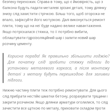
безпеку перехожих. Справа в тому, що є ймовірність, що з
балкона будуть падати металеві зрізані деталі, тому ділянку
знизу слід захистити стрічкою. Більш того, щоб огорожа не
впало, зафіксуйте його мотузкою. Далі виконується ремонт
плити, тому що на неї буде надано велике навантаження.
Якщо потріскалася стяжка, то її потрібно вибити,
облаштувати гідроізоляційний шар і залити новий шар
розчину цементу.
Корисна порада! Як правильно збільшити лоджію?
Для початку слід зробити стяжку підлоги до
установки металевого каркаса, а після монтажу
деталі з металу будуть перешкодою для заливки
підлоги.
Нижню частину плити теж потрібно ремонтувати. Для цього
слід прибрати нестійкі шматки бетону, розрахувати тріщини і
закрити розчином. Якщо ділянки арматури оголилися, то слід
зачистити все щіткою по металу, приховати складом проти