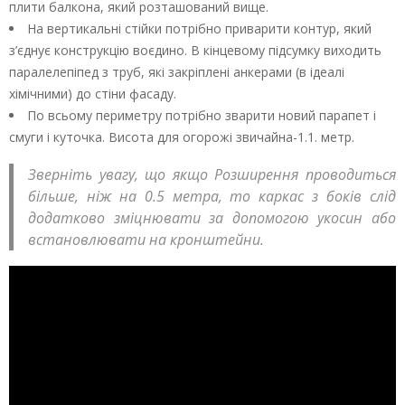
плити балкона, який розташований вище.
На вертикальні стійки потрібно приварити контур, який
з’єднує конструкцію воєдино. В кінцевому підсумку виходить
паралелепіпед з труб, які закріплені анкерами (в ідеалі
хімічними) до стіни фасаду.
По всьому периметру потрібно зварити новий парапет і
смуги і куточка. Висота для огорожі звичайна-1.1. метр.
Зверніть увагу, що якщо Розширення проводиться
більше, ніж на 0.5 метра, то каркас з боків слід
додатково зміцнювати за допомогою укосин або
встановлювати на кронштейни.