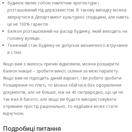
Будинок являє собою пам’ятник архітектури і
розташований під держзахистом. В такому випадку можна
звернутися в Департамент культурної спадщини, але навіть
це не 100% гарантія.
Балкон розташований на фасаді будинку, який виходить на
головну вулицю.
Технічний стан будинку не допускає механічного втручання
в стіни.
Якщо вам з якихось причин відмовили, можна розширити
балкон інакше – зробити винос скління за межі парапету.
Якщо вам не підходить даний варіант, і ви робите зробити
Розширення по плиті, то можна обійтися без оформлення
документів, але не більше, ніж на 40 см.природно, що це не
так вже й багато, але якщо ви будете використовувати
отримане простір раціонально, то надбавка може стати
відчутною.
Подробиці питання