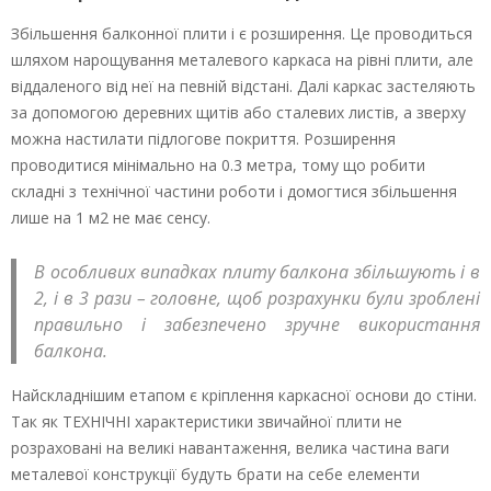
Збільшення балконної плити і є розширення. Це проводиться
шляхом нарощування металевого каркаса на рівні плити, але
віддаленого від неї на певній відстані. Далі каркас застеляють
за допомогою деревних щитів або сталевих листів, а зверху
можна настилати підлогове покриття. Розширення
проводитися мінімально на 0.3 метра, тому що робити
складні з технічної частини роботи і домогтися збільшення
лише на 1 м2 не має сенсу.
В особливих випадках плиту балкона збільшують і в
2, і в 3 рази – головне, щоб розрахунки були зроблені
правильно і забезпечено зручне використання
балкона.
Найскладнішим етапом є кріплення каркасної основи до стіни.
Так як ТЕХНІЧНІ характеристики звичайної плити не
розраховані на великі навантаження, велика частина ваги
металевої конструкції будуть брати на себе елементи