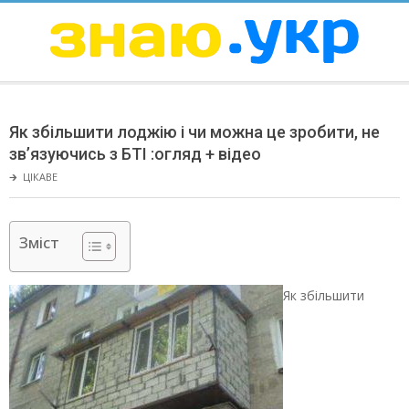
Skip
to
content
ЗНАЮ
Secondary
Navigation
Як збільшити лоджію і чи можна це зробити, не
Menu
зв’язуючись з БТІ :огляд + відео
🡲
ЦІКАВЕ
Зміст
Як збільшити