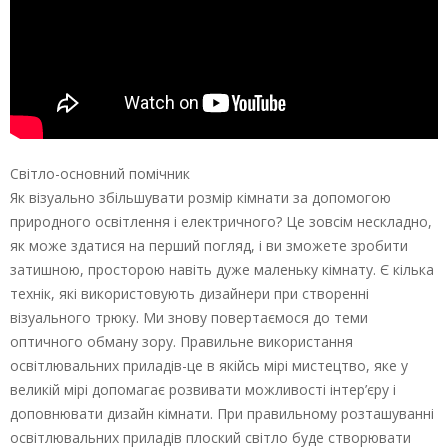
Світло-основний помічник
Як візуально збільшувати розмір кімнати за допомогою
природного освітлення і електричного? Це зовсім нескладно,
як може здатися на перший погляд, і ви зможете зробити
затишною, просторою навіть дуже маленьку кімнату. Є кілька
технік, які використовують дизайнери при створенні
візуального трюку. Ми знову повертаємося до теми
оптичного обману зору. Правильне використання
освітлювальних приладів-це в якійсь мірі мистецтво, яке у
великій мірі допомагає розвивати можливості інтер’єру і
доповнювати дизайн кімнати. При правильному розташуванні
освітлювальних приладів плоский світло буде створювати