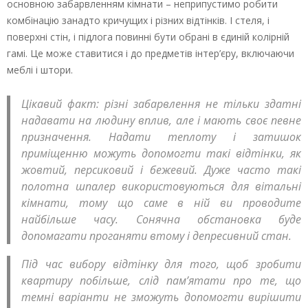
основною забарвленням кімнати – неприпустимо робити
комбінацію занадто кричущих і різних відтінків. І стеля, і
поверхні стін, і підлога повинні бути обрані в єдиній колірній
гамі. Це може ставитися і до предметів інтер’єру, включаючи
меблі і штори.
Цікавий факт: різні забарвлення не тільки здатні
надавати на людину вплив, але і мають своє певне
призначення. Надати теплоту і затишок
приміщенню можуть допомогти такі відтінки, як
жовтий, персиковий і бежевий. Дуже часто такі
полотна шпалер використовуються для вітальні
кімнати, тому що саме в ній ви проводите
найбільше часу. Сонячна обстановка буде
допомагати проганяти втому і депресивний стан.
Під час вибору відтінку для того, щоб зробити
квартиру побільше, слід пам’ятати про те, що
темні варіанти не зможуть допомогти вирішити