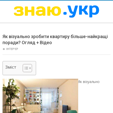
Skip
to
content
ЗНАЮ
Secondary
Navigation
Як візуально зробити квартиру більше-найкращі
Menu
поради? Огляд + Відео
🡲
ІНТЕР'ЄР
Зміст
Як візуально