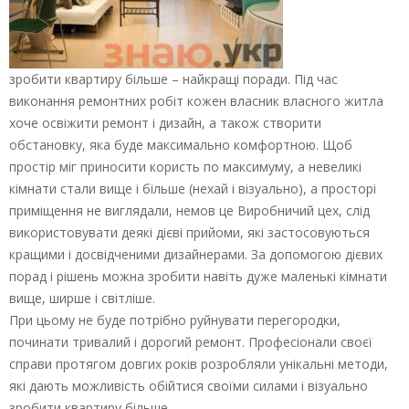
зробити квартиру більше – найкращі поради. Під час
виконання ремонтних робіт кожен власник власного житла
хоче освіжити ремонт і дизайн, а також створити
обстановку, яка буде максимально комфортною. Щоб
простір міг приносити користь по максимуму, а невеликі
кімнати стали вище і більше (нехай і візуально), а просторі
приміщення не виглядали, немов це Виробничий цех, слід
використовувати деякі дієві прийоми, які застосовуються
кращими і досвідченими дизайнерами. За допомогою дієвих
порад і рішень можна зробити навіть дуже маленькі кімнати
вище, ширше і світліше.
При цьому не буде потрібно руйнувати перегородки,
починати тривалий і дорогий ремонт. Професіонали своєї
справи протягом довгих років розробляли унікальні методи,
які дають можливість обійтися своїми силами і візуально
зробити квартиру більше.