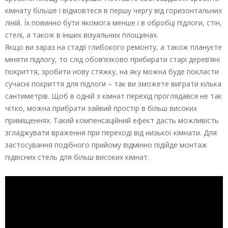
кімнату більше і відмовтеся в першу чергу від горизонтальних
ліній. Їх повинно бути якомога менше і в обробці підлоги, стін,
стелі, а також в інших візуальних площинах.
Якщо ви зараз на стадії глибокого ремонту, а також плануєте
міняти підлогу, то слід обов’язково прибирати старі дерев’яні
покриття, зробити нову стяжку, на яку можна буде покласти
сучасні покриття для підлоги – так ви зможете виграти кілька
сантиметрів. Щоб в одній з кімнат перехід проглядався не так
чітко, можна прибрати зайвий простір в більш високих
приміщеннях. Такий компенсаційний ефект дасть можливість
згладжувати враження при переході від низької кімнати. Для
застосування подібного прийому відмінно підійде монтаж
підвісних стель для більш високих кімнат.