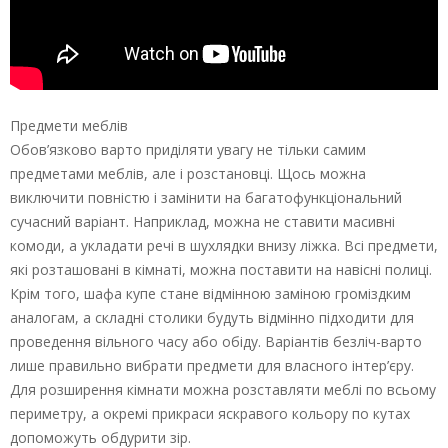
Предмети меблів
Обов’язково варто приділяти увагу не тільки самим
предметами меблів, але і розстановці. Щось можна
виключити повністю і замінити на багатофункціональний
сучасний варіант. Наприклад, можна не ставити масивні
комоди, а укладати речі в шухлядки внизу ліжка. Всі предмети,
які розташовані в кімнаті, можна поставити на навісні полиці.
Крім того, шафа купе стане відмінною заміною громіздким
аналогам, а складні столики будуть відмінно підходити для
проведення вільного часу або обіду. Варіантів безліч-варто
лише правильно вибрати предмети для власного інтер’єру.
Для розширення кімнати можна розставляти меблі по всьому
периметру, а окремі прикраси яскравого кольору по кутах
допоможуть обдурити зір.