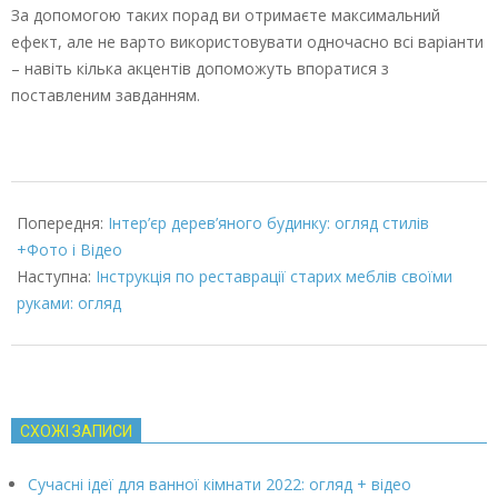
За допомогою таких порад ви отримаєте максимальний
ефект, але не варто використовувати одночасно всі варіанти
– навіть кілька акцентів допоможуть впоратися з
поставленим завданням.
2022-
03-
Попередня:
Інтер’єр дерев’яного будинку: огляд стилів
07
+Фото і Відео
Наступна:
Інструкція по реставрації старих меблів своїми
руками: огляд
СХОЖІ ЗАПИСИ
Сучасні ідеї для ванної кімнати 2022: огляд + відео