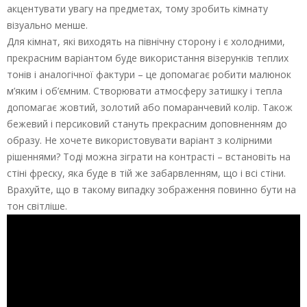
акцентувати увагу на предметах, тому зробить кімнату
візуально менше.
Для кімнат, які виходять на північну сторону і є холодними,
прекрасним варіантом буде використання візерунків теплих
тонів і аналогічної фактури – це допомагає робити малюнок
м’яким і об’ємним. Створювати атмосферу затишку і тепла
допомагає жовтий, золотий або помаранчевий колір. Також
бежевий і персиковий стануть прекрасним доповненням до
образу. Не хочете використовувати варіант з колірними
рішеннями? Тоді можна зіграти на контрасті – встановіть на
стіні фреску, яка буде в тій же забарвленням, що і всі стіни.
Врахуйте, що в такому випадку зображення повинно бути на
тон світліше.