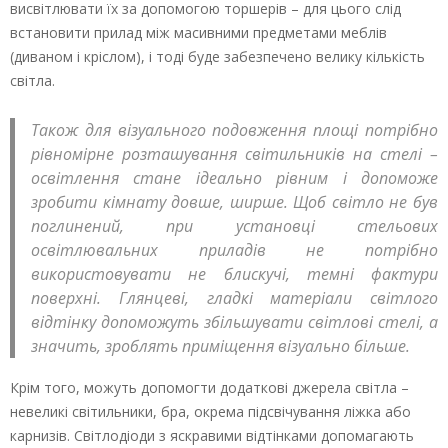
висвітлювати їх за допомогою торшерів – для цього слід
встановити прилад між масивними предметами меблів
(диваном і кріслом), і тоді буде забезпечено велику кількість
світла.
Також для візуального подовження площі потрібно
рівномірне розташування світильників на стелі –
освітлення стане ідеально рівним і допоможе
зробити кімнату довше, ширше. Щоб світло не був
поглинений, при установці стельових
освітлювальних приладів не потрібно
використовувати не блискучі, темні фактури
поверхні. Глянцеві, гладкі матеріали світлого
відтінку допоможуть збільшувати світлові стелі, а
значить, зроблять приміщення візуально більше.
Крім того, можуть допомогти додаткові джерела світла –
невеликі світильники, бра, окрема підсвічування ліжка або
карнизів. Світлодіоди з яскравими відтінками допомагають