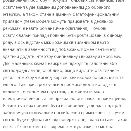
розширення простору – покупка точкових світильників. Таке
освітлення буде відмінним доповненням до обраного
інтер’єру, а також стане відмінним багатофункціональним
приладом (певні моделі можуть працювати в декількох
режимах, є навіть романтичне освітлення). Точкові
освітлювальні прилади повинні бути розташовані в одному
ряду, а ось відстань між кожним світильником варто
визначати в залежності від побажань. Кожен сантиметр
здатний додати інтер’єру оригінальну і виразну атмосферу.
Для маленьких кімнат найкраще підходять галогенні або
світлодіодні лампи, особливо, якщо виділити освітленням
деталі інтер’єру у вигляді картин, книжкових полиць, шаф та
іншого. Такі пристрої сучасної промисловості володіють
великим терміном експлуатації, споживають мало
електричної енергії, а ще прекрасно освітлюють приміщення.
Більшість з них повинні бути встановлені уздовж стін, щоб
забезпечувати візуальне поглиблення приміщення – штучне
світло буде відбиватися від поверхні стін, і давати саме такий
ефект. Якщо в кімнаті є окремі темні ділянки, то можна