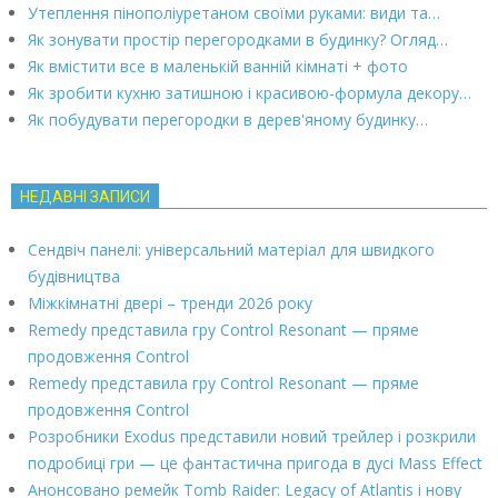
Утеплення пінополіуретаном своїми руками: види та…
Як зонувати простір перегородками в будинку? Огляд…
Як вмістити все в маленькій ванній кімнаті + фото
Як зробити кухню затишною і красивою-формула декору…
Як побудувати перегородки в дерев'яному будинку…
НЕДАВНІ ЗАПИСИ
Сендвіч панелі: універсальний матеріал для швидкого
будівництва
Міжкімнатні двері – тренди 2026 року
Remedy представила гру Control Resonant — пряме
продовження Control
Remedy представила гру Control Resonant — пряме
продовження Control
Розробники Exodus представили новий трейлер і розкрили
подробиці гри — це фантастична пригода в дусі Mass Effect
Анонсовано ремейк Tomb Raider: Legacy of Atlantis і нову