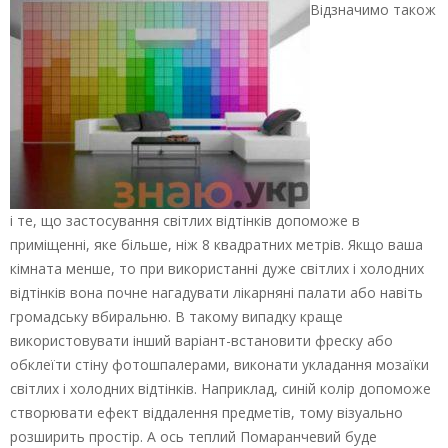
Відзначимо також
і те, що застосування світлих відтінків допоможе в
приміщенні, яке більше, ніж 8 квадратних метрів. Якщо ваша
кімната менше, то при використанні дуже світлих і холодних
відтінків вона почне нагадувати лікарняні палати або навіть
громадську вбиральню. В такому випадку краще
використовувати інший варіант-встановити фреску або
обклеїти стіну фотошпалерами, виконати укладання мозаїки
світлих і холодних відтінків. Наприклад, синій колір допоможе
створювати ефект віддалення предметів, тому візуально
розширить простір. А ось теплий Помаранчевий буде