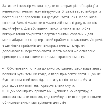
Затишок і простір можна надати шпалерам різної варіації з
невеликим і непомітним візерунком. В ідеалі варто вибирати
пастельні забарвлення, які дарують затишок і наповнюють
світлом. Великі малюнки в маленькій кімнаті дадуть зовсім
інший ефект. Для збільшення висоти кімнати потрібне
використання покриття з вертикальними смугами – для
малогабаритних квартир такий прийом є незамінним. До речі,
є ще кілька прийомів для використання шпалер, які
допомагають перетворювати навіть маленьке освітлене
приміщення з низькими стелями в красиву кімнату.
Обклеювання стін за допомогою шпалер двох видів-знизу
повинен бути темний колір, а вгорі приклейте світлі. Щоб не
був так помітний перехід, на стику квітів повинна бути
розташована помітна, горизонтальна смуга.
Щоб розширити приватний будинок або квартиру, а
зокрема кімнати окремо, слід комбінувати шпалери з іншими
облицювальними матеріалами для стін.