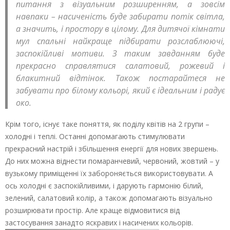
питання з візуальним розширенням, а зовсім
навпаки – насиченість буде забирати потік світла,
а значить, і простору в цілому. Для дитячої кімнати
мул спальні найкраще підбирати розслаблюючі,
заспокійливі мотиви. З таким завданням буде
прекрасно справлятися салатовий, рожевий і
блакитний відтінок. Також постарайтеся не
забувати про білому кольорі, який є ідеальним і радує
око.
Крім того, існує таке поняття, як поділу квітів на 2 групи –
холодні і теплі. Останні допомагають стимулювати
прекрасний настрій і збільшення енергії для нових звершень.
До них можна віднести помаранчевий, червоний, жовтий – у
вузькому приміщенні їх забороняється використовувати. А
ось холодні є заспокійливими, і дарують гармонію білий,
зелений, салатовий колір, а також допомагають візуально
розширювати простір. Але краще відмовитися від
застосування занадто яскравих і насичених кольорів.