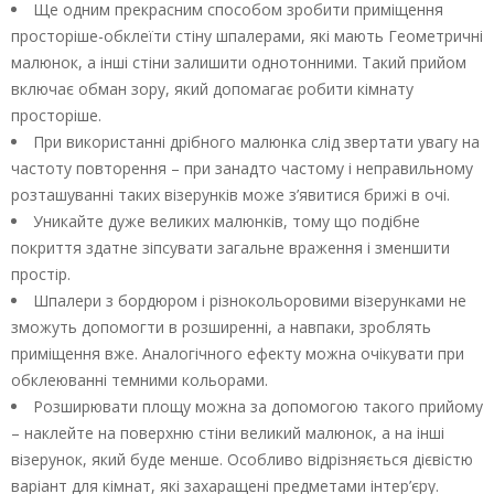
Ще одним прекрасним способом зробити приміщення
просторіше-обклеїти стіну шпалерами, які мають Геометричні
малюнок, а інші стіни залишити однотонними. Такий прийом
включає обман зору, який допомагає робити кімнату
просторіше.
При використанні дрібного малюнка слід звертати увагу на
частоту повторення – при занадто частому і неправильному
розташуванні таких візерунків може з’явитися брижі в очі.
Уникайте дуже великих малюнків, тому що подібне
покриття здатне зіпсувати загальне враження і зменшити
простір.
Шпалери з бордюром і різнокольоровими візерунками не
зможуть допомогти в розширенні, а навпаки, зроблять
приміщення вже. Аналогічного ефекту можна очікувати при
обклеюванні темними кольорами.
Розширювати площу можна за допомогою такого прийому
– наклейте на поверхню стіни великий малюнок, а на інші
візерунок, який буде менше. Особливо відрізняється дієвістю
варіант для кімнат, які захаращені предметами інтер’єру.