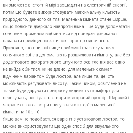
ви зможете в істотній мірі заощадити на електричній енергії,
потім що будете використовувати максимальну кількість
природного, денного світла. Маленька кімната стане ширше,
якщо повісити дзеркало навпроти вікна – це буде допомагати
сонячним променям відбиватися від поверхні дзеркала і
надавати приміщенню затишок і простір одночасно.
Природно, що описані вище прийоми із застосуванням
сонячного світла допомагають розширювати кімнату, але без
додаткового декоративного штучного освітлення все одно
не вийде обійтися. Як не дивно, для маленьких кімнат
відмінним варіантом буде люстра, але лише та, де їсть
можливість регулювати висоту. Таким чином, освітлення не
тільки буде дарувати прекрасну видимість і комфорт для
пересувань, але і дасть створити яскравий простір. Широкий і
яскраве світло люстри вписується в інтер’єр маленької
кімнати на 10 з 10.
Якщо вам не подобається варіант з установкою люстри, то
можна використовувати ще один спосіб для візуального