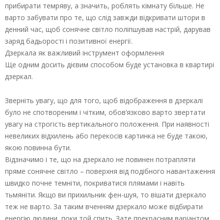
прибирати темряву, а значить, роблять кімнату більше. Не
варто забувати про те, що слід завжди відкривати штори в
денний час, щоб сонячне світло поліпшував настрій, дарував
заряд бадьорості і позитивної енергії.
Дзеркала як важливий інструмент оформлення
Ще одним досить дієвим способом буде установка в квартирі
дзеркал.
Зверніть увагу, що для того, щоб відображення в дзеркалі
було не спотвореним і чітким, обов’язково варто звертати
увагу на строгість вертикального положення. При наявності
невеликих відхилень або перекосів картинка не буде такою,
якою повинна бути.
Відзначимо і те, що на дзеркало не повинен потрапляти
пряме сонячне світло – поверхня від подібного навантаження
швидко почне темніти, покриватися плямами і навіть
тьмяніти. Якщо ви прихильник фен-шуя, то вішати дзеркало
теж не варто. За таким вченням дзеркало може відбирати
енергію людини, поки той спить. Зате прекрасним варіантом