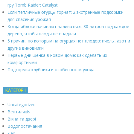
гру Tomb Raider: Catalyst
Если тепличные огурцы горчат: 2 экстренные подкормки
для спасения урожая
Когда яблоки начинают наливаться: 30 литров под каждое
дерево, чтобы плоды не опадали
5 причин, по которым на огурцах нет плодов: пчелы, азот и
другие виновники
Первые дни щенка в новом доме: как сделать их
комфортными
Подкормка клубники и особенности ухода
КАТЕГОРІЇ
Uncategorized
Вентиляція
Вікна та двері
Водопостачання
Дах