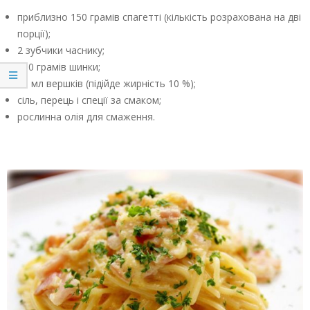
приблизно 150 грамів спагетті (кількість розрахована на дві
порції);
2 зубчики часнику;
100 грамів шинки;
50 мл вершків (підійде жирність 10 %);
сіль, перець і спеції за смаком;
рослинна олія для смаження.