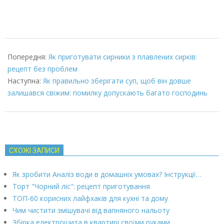
2022-
08-
Попередня:
Як приготувати сирники з плавлених сирків:
21
рецепт без проблем
Наступна:
Як правильно зберігати суп, щоб він довше
залишався свіжим: помилку допускають багато господинь
СХОЖІ ЗАПИСИ
Як зробити Аналіз води в домашніх умовах? Інструкції…
Торт "Чорний ліс": рецепт приготування
ТОП-60 корисних лайфхаків для кухні та дому
Чим чистити змішувачі від вапняного нальоту
Збірка електрощита в квартирі своїми руками…