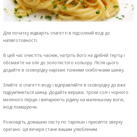
Для початку відваріть спагетті в підсоленій воді до
напівготовності.
В цей час очистіть часник, натріть його на дрібній тертці і
обсмажте на олії до золотистого кольору. Після цього
додайте в сковорідку нарізані тонкими скибочками шинку.
Злийте зі спагетті воду і відправляйте в сковорідку до вже
підрум’яниться шинці. Додайте вершки, трохи солі і чорного
меленого перцю і випарюють рідину на маленькому вогні,
іноді помішуючи.
Розкладіть домашню пасту по тарілках і присипте зверху
орегано. Ця вечеря стане вашим улюбленим.