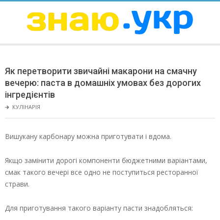
Skip
to
content
ЗНАЮ
Secondary
Navigation
Як перетворити звичайні макарони на смачну
Menu
вечерю: паста в домашніх умовах без дорогих
інгредієнтів
🡲
КУЛІНАРІЯ
Вишукану карбонару можна приготувати і вдома.
Якщо замінити дорогі компоненти бюджетними варіантами,
смак такого вечері все одно не поступиться ресторанної
страви.
Для приготування такого варіанту пасти знадобляться: