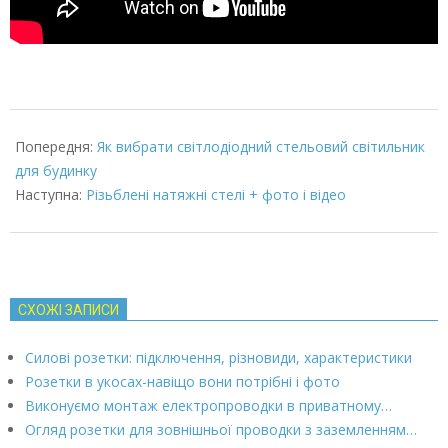
2022-
01-
Попередня:
Як вибрати світлодіодний стельовий світильник
29
для будинку
Наступна:
Різьблені натяжні стелі + фото і відео
СХОЖІ ЗАПИСИ
Силові розетки: підключення, різновиди, характеристики
Розетки в укосах-навіщо вони потрібні і фото
Виконуємо монтаж електропроводки в приватному…
Огляд розетки для зовнішньої проводки з заземленням…