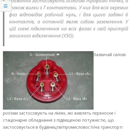
ураження застосовують особливі трифазні точки, а
також вилки з 7 контактами. У них для всіх окремих
фаз відповідає робочий нуль, і для цього задіяні 6
контактів, а останній являє собою заземлення. У
цій схемі підключення на всіх фазах є свій пристрій
захисного відключення (УЗО).
Зазвичай силові
роз’єми застосовують на лініях, які живлять переносне і
стаціонарне обладнання з підвищеною потужністю, що
застосовується в будівництві/промисловості/на транспорті