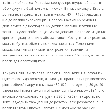
та інших областях. Матеріал корпусу-протиударний пластик
або каучук на базі поліамідних смол. Він має високу стійкість
до температурних перепадів в межах -40 … +130 градусів, а
ще до впливу високого рівня вологи і активних речовин.
Доп. захист від несподіваних дотиків, впливу негативних
зовнішніх умов забезпечується за допомогою герметизуючих
кришок відкидного типу або заглушок. Корпуси таких розеток
можуть бути зроблені у всіляких варіантах. Головними
модифікаціями стали монтажні розетки, зовнішні, з
заглушками, потрійні і похилі з заглушками / без них, а також
плоскі для електрощитків.
Трифазні лінії, які живлять потужні навантаження, зазвичай
підключають до роз’ємів, які можуть працювати при високому
рівні робочої напруги в межах 430-600 в і струмі від 30 до 40
а.величезні навантаження з’являються під впливом лінійного
високого міжфазного напруги в 380 В. Кабелі та дроти, по
яких надходить харчування до розетки, теж розраховане на
великий струм і висока напруга. Це досяжно за рахунок