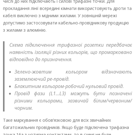
числі до них підключають і силові трифазні точки. Для
прокладання лінії всередині кімнати використовують дроти та
кабелі виключно з мідними жилами. У зовнішній мережі
допустимо застосовувати кабельно-провідникову продукцію
з жилами з алюмінію.
Схема підключення трифазної розетки передбачає
наявність ізоляції різних кольорів, що промарковано
відповідно до призначення.
Зелено-жовтим кольором відзначають
заземлюючий ре-провід.
Блакитним кольором-робочий нульовий провід.
Провід фази (L1…L3) можуть бути позначені
різними кольорами, зазвичай білим/червоним/
чорним.
Таке маркування є обов’язковою для всіх звичайних
багатожильних провідників. Якщо буде підключена трифазна
точка 16а з чотирма контактами, то в схемі не буде