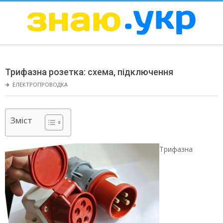
Skip
to
content
ЗНАЮ
Secondary
Navigation
Трифазна розетка: схема, підключення
Menu
🡲
ЕЛЕКТРОПРОВОДКА
Зміст
Трифазна