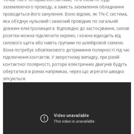
заземлюючого проводу, а замість заземлення обладнання
проводиться його занулення. Воно відоме, як ТN-С система,
яка об’єднує нульовий і захисний провідник по загальній
довжині електроланцюга. Відповідно до застосування, силові
розетки можна підключати окремо, і кожна відходить від
силового щита або навіть групами по шлейфовой схемою.
Вона потребує обов’язкового дотримання полярності під час
підключення контактів. У зворотному випадку, при різній
контактної полярності, ротори електричних двигунів будуть
обертатися в різних напрямках, через що агрегати швидко
зіпсуються.