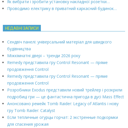
Як вибрати і зробити установку накладної розетки…
Проводимо електрику в приватний каркасний будинок…
НЕДАВНІ ЗАПИСИ
Сендвіч панелі: універсальний матеріал для швидкого
будівництва
Міжкімнатні двері – тренди 2026 року
Remedy представила гру Control Resonant — пряме
продовження Control
Remedy представила гру Control Resonant — пряме
продовження Control
Розробники Exodus представили новий трейлер і розкрили
подробиці гри — це фантастична пригода в дусі Mass Effect
Анонсовано ремейк Tomb Raider: Legacy of Atlantis і нову
гру Tomb Raider: Catalyst
Если тепличные огурцы горчат: 2 экстренные подкормки
для спасения урожая