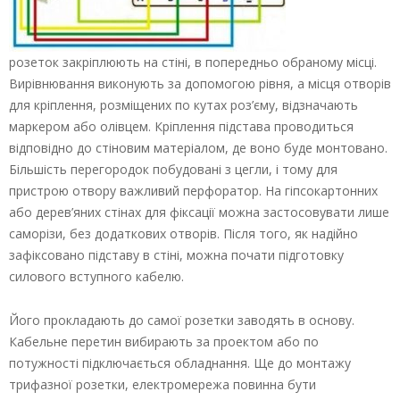
розеток закріплюють на стіні, в попередньо обраному місці.
Вирівнювання виконують за допомогою рівня, а місця отворів
для кріплення, розміщених по кутах роз’єму, відзначають
маркером або олівцем. Кріплення підстава проводиться
відповідно до стіновим матеріалом, де воно буде монтовано.
Більшість перегородок побудовані з цегли, і тому для
пристрою отвору важливий перфоратор. На гіпсокартонних
або дерев’яних стінах для фіксації можна застосовувати лише
саморізи, без додаткових отворів. Після того, як надійно
зафіксовано підставу в стіні, можна почати підготовку
силового вступного кабелю.
Його прокладають до самої розетки заводять в основу.
Кабельне перетин вибирають за проектом або по
потужності підключається обладнання. Ще до монтажу
трифазної розетки, електромережа повинна бути