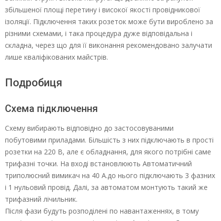
збільшеної площі перетину і високої якості провідникової
ізоляції. Підключення таких розеток може бути вироблено за
різними схемами, і така процедура дуже відповідальна і
складна, через що для її виконання рекомендовано залучати
лише кваліфікованих майстрів.
Подробиця
Схема підключення
Схему вибирають відповідно до застосовуваними
побутовими приладами. Більшість з них підключають в прості
розетки на 220 В, але є обладнання, для якого потрібні саме
трифазні точки. На вході встановлюють Автоматичний
триполюсний вимикач на 40 А.до нього підключають 3 фазних
і 1 нульовий провід. Далі, за автоматом монтують такий же
трифазний лічильник.
Після фази будуть розподілені по навантаженнях, в тому