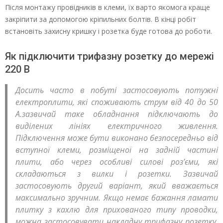
Після монтажу провідників в клеми, їх варто якомога краще
закріпити за допомогою кріпильних болтів. В кінці робіт
встановіть захисну кришку і розетка буде готова до роботи.
Як підключити трифазну розетку до мережі
220 В
Досить часто в побуті застосовують потужні
електроплити, які споживають струм від 40 до 50
А.зазвичай таке обладнання підключають до
виділених лініях електричного живлення.
Підключення може бути виконано безпосередньо від
вступної клеми, розміщеної на задній частині
плити, або через особливі силові роз’єми, які
складаються з вилки і розетки. Зазвичай
застосовують другий варіант, який вважається
максимально зручним. Якщо немає бажання ламати
плитку з кахлю для прихованого типу проводки,
можна застосовувати накладну трифазну розетку,