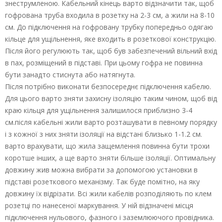
знеструмленою. Кабельний кінець варто відзначити так, щоб
гофрована труба входила в розетку на 2-3 см, а жили на 8-10
см. До підключення на гофровану трубку попередньо одягаю
кільце для ущільнення, яке входить в розеткової конструкцію.
Після його регулюють так, щоб був забезпечений вільний вхід
в пах, розміщений в підставі. При цьому гофра не повинна
бути занадто стиснута або натягнута.
Після потрібно виконати безпосереднє підключення кабелю.
Для цього варто зняти захисну ізоляцію таким чином, щоб від
краю кільця для ущільнення залишилося приблизно 3-4
см.після кабельні жили варто розташувати в певному порядку
і з кожної з них зняти ізоляції на відстані близько 1-1.2 см.
варто врахувати, що жила защемлення повинна бути трохи
коротше інших, а ще варто зняти більше ізоляції. Оптимальну
довжину жив можна вибрати за допомогою установки в
підставі розеткового механізму. Так буде помітно, на яку
довжину їх відрізати. Всі жили кабелів розподіляють по клем
розетці по нанесеної маркування. У ній відзначені місця
підключення нульового, фазного і заземлюючого провідника.