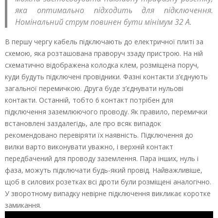
яка оптимально підходить для підключення.
Номінальний струм повинен бути мінімум 32 А.
В першу чергу кабель підключають до електричної плиті за
схемою, яка розташована праворуч ззаду пристрою. На ній
схематично відображена колодка клем, розміщена поруч,
куди будуть підключені провідники. Фазні контакти з’єднують
загальної перемичкою. Друга буде з’єднувати нульові
контакти. Останній, тобто 6 контакт потрібен для
підключення заземлюючого проводу. Як правило, перемички
встановлені заздалегідь, але про всяк випадок
рекомендовано перевіряти їх наявність. Підключення до
вилки варто виконувати уважно, і верхній контакт
передбачений для проводу заземлення. Пара інших, нуль і
фаза, можуть підключати будь-який провід. Найважливіше,
щоб в силових розетках всі дроти були розміщені аналогічно.
У зворотному випадку невірне підключення викликає коротке
замикання.