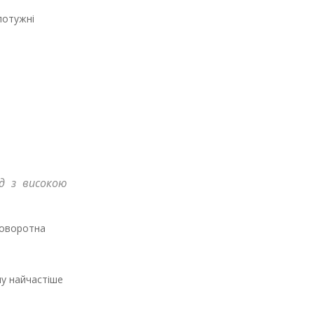
потужні
д з високою
поворотна
пу найчастіше