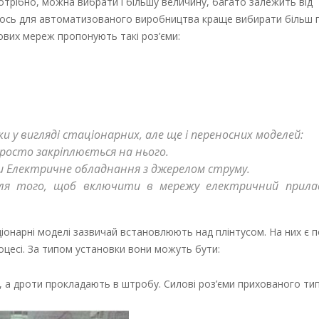
 потрібно, можна вибрати і більшу величину, багато залежить від
 а ось для автоматизованого виробництва краще вибирати більш 
ових мереж пропонують такі роз’єми:
 у вигляді стаціонарних, але ще і переносних моделей:
просто закріплюється на нього.
и Електричне обладнання з джерелом струму.
для того, щоб включити в мережу електричний прила
іонарні моделі зазвичай встановлюють над плінтусом. На них є 
оцесі. За типом установки вони можуть бути:
 а дроти прокладають в штробу. Силові роз’єми прихованого ти