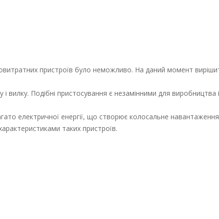
говитратних пристроїв було неможливо. На даний момент виріши
 і вилку. Подібні пристосування є незамінними для виробництва і
агато електричної енергії, що створює колосальне навантаження
 характеристиками таких пристроїв.