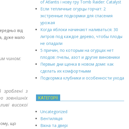
of Atlantis і нову гру Tomb Raider: Catalyst
Если тепличные огурцы горчат: 2
экстренные подкормки для спасения
урожая
Когда яблоки начинают наливаться: 30
середньо від
литров под каждое дерево, чтобы плоды
а, дуже мало
не опадали
5 причин, по которым на огурцах нет
плодов: пчелы, азот и другие виновники
им чином:
Первые дни щенка в новом доме: как
сделать их комфортными
Подкормка клубники и особенности ухода
й зроблені з
то зовнішніх
КАТЕГОРІЇ
ливі високої
Uncategorized
Вентиляція
тому, що
Вікна та двері