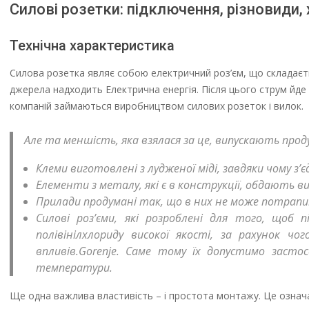
Силові розетки: підключення, різновиди,
Технічна характеристика
Силова розетка являє собою електричний роз’єм, що складаєтьс
джерела надходить Електрична енергія. Після цього струм йде
компаній займаються виробництвом силових розеток і вилок.
Але та меншість, яка взялася за це, випускають про
Клеми виготовлені з лудженої міді, завдяки чому з
Елементи з металу, які є в конструкції, обдають ви
Прилади продумані так, що в них не може потрапит
Силові роз’єми, які розроблені для того, щоб 
полівінілхлориду високої якості, за рахунок ч
впливів.Gorenje. Саме тому їх допустимо засто
температури.
Ще одна важлива властивість – і простота монтажу. Це означа