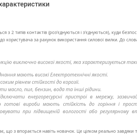
 характеристики
я з 2 типів контактів (роз’єднуються і з’єднуються), куди безпо
 до користувача за рахунок використання силової вилки. До слов
дукцію виключно високої якості, яка характеризується так
’єднання мають високі Електротехнічні якості.
соким рівнем стійкості до корозії.
и масло, пил, бензин, вода та інші рідини.
підключати енергоресурсні пристрої в мережу, зазвича
ого готові вироби мають стійкість до горіння і прос
совувати при підвищеній вологості або регулярному вп
є, що з впорається навіть новачок. Це цілком реально завдяки 