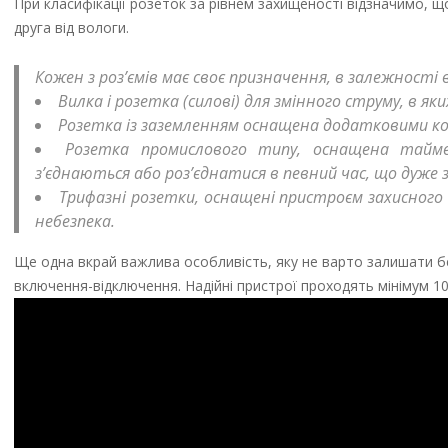
При класифікації розеток за рівнем захищеності відзначимо, щ
друга від вологи.
Кожен з роз’ємів має своє призначення, в залежності 
Вилка і розетка (силові) для змінного струму, в 
Розетка із заземленням оснащена додатковими кон
Розетка промислового типу, оснащена тайме
з’єднаються або роз’єднатися в певний час, що дуж
Трифазні розетки, оснащені пристроєм захисного 
небезпека.
Ще одна вкрай важлива особливість, яку не варто залишати бе
включення-відключення. Надійні пристрої проходять мінімум 100