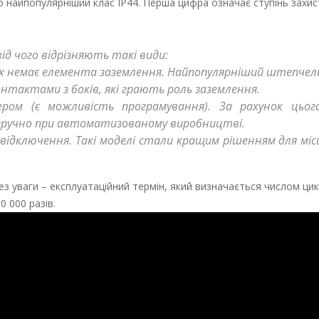
о найпопулярніший клас ІР44. Перша цифра означає ступінь захист
від чого відрізняють такі види:
яких немає елемента заземлення. Найпопулярніший штепчел
тактами з боків, які грають роль заземлення.
ром (є можливість програмування). За рахунок цьо
е зручно при автоматизованому виробництві.
відключення. Такі моделі стали кращим рішенням для місц
з уваги – експлуатаційний термін, який визначається числом цик
 000 разів.