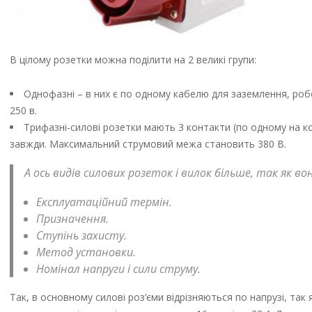
В цілому розетки можна поділити на 2 великі групи:
Однофазні – в них є по одному кабелю для заземлення, роб
250 в.
Трифазні-силові розетки мають 3 контакти (по одному на кож
завжди. Максимальний струмовий межа становить 380 В.
А ось видів силових розеток і вилок більше, так як вон
Експлуатаційний термін.
Призначення.
Ступінь захисту.
Метод установки.
Номінал напруги і сили струму.
Так, в основному силові роз’єми відрізняються по напрузі, так