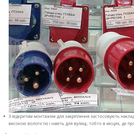
З відкритим монтажем-для закріплення застосовують накладн
високою вологістю і навіть для вулиці, тобто в місцях, де пр