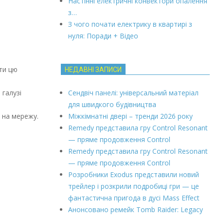
Настінні електричні конвектори опалення
з…
З чого почати електрику в квартирі з
нуля: Поради + Відео
ти цю
НЕДАВНІ ЗАПИСИ
 галузі
Сендвіч панелі: універсальний матеріал
для швидкого будівництва
 на мережу.
Міжкімнатні двері – тренди 2026 року
Remedy представила гру Control Resonant
— пряме продовження Control
Remedy представила гру Control Resonant
— пряме продовження Control
Розробники Exodus представили новий
трейлер і розкрили подробиці гри — це
фантастична пригода в дусі Mass Effect
Анонсовано ремейк Tomb Raider: Legacy