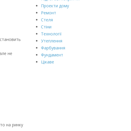
Проекти дому
Ремонт
Стеля
Стіни
Технології
 становить
Утеплення
Фарбування
але не
Фундамент
Цікаве
 то на ринку