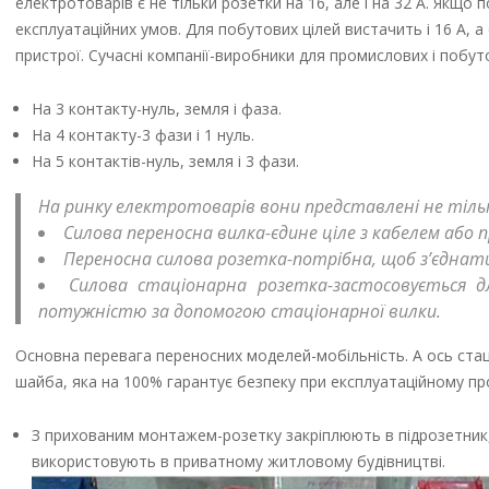
електротоварів є не тільки розетки на 16, але і на 32 А. Якщо
експлуатаційних умов. Для побутових цілей вистачить і 16 А,
пристрої. Сучасні компанії-виробники для промислових і побут
На 3 контакту-нуль, земля і фаза.
На 4 контакту-3 фази і 1 нуль.
На 5 контактів-нуль, земля і 3 фази.
На ринку електротоварів вони представлені не тільки
Силова переносна вилка-єдине ціле з кабелем або 
Переносна силова розетка-потрібна, щоб з’єднат
Силова стаціонарна розетка-застосовується 
потужністю за допомогою стаціонарної вилки.
Основна перевага переносних моделей-мобільність. А ось стац
шайба, яка на 100% гарантує безпеку при експлуатаційному пр
З прихованим монтажем-розетку закріплюють в підрозетник,
використовують в приватному житловому будівництві.