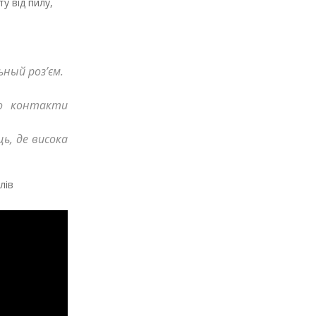
у від пилу,
ьный роз’єм.
го контакти
ь, де висока
лів