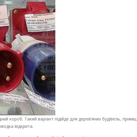
ий короб. Такий варіант підійде для дерев’яних будівель, примі
оводка відкрита.