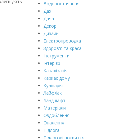
полегшують
Водопостачання
Дах
Дача
Декор
Дизайн
Електропроводка
Здоров'я та краса
Інструменти
Інтер'єр
Каналізація
Каркас дому
Кулінарія
ЛайфХак
Ландшафт
Матеріали
Оздоблення
Опалення
Підлога
Підлогові покриття