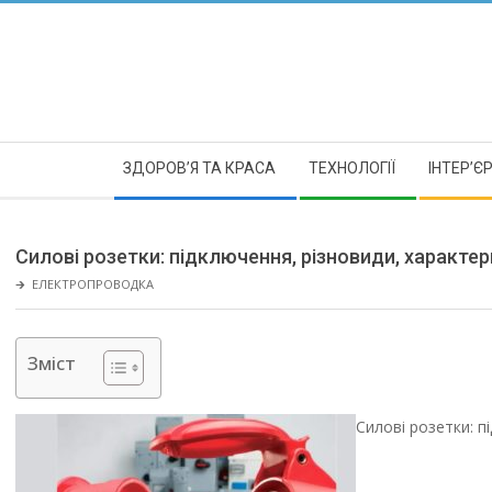
Skip
to
content
Secondary
ЗДОРОВ’Я ТА КРАСА
ТЕХНОЛОГІЇ
ІНТЕР’Є
Navigation
Menu
Силові розетки: підключення, різновиди, характе
🡲
ЕЛЕКТРОПРОВОДКА
Зміст
Силові розетки: п