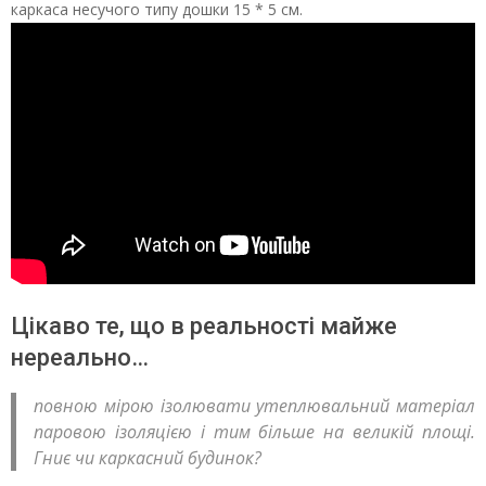
каркаса несучого типу дошки 15 * 5 см.
Цікаво те, що в реальності майже
нереально…
повною мірою ізолювати утеплювальний матеріал
паровою ізоляцією і тим більше на великій площі.
Гниє чи каркасний будинок?