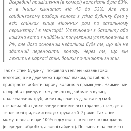
Всередині приміщення (в коморі) вологість була 63%,
а в інших кімнатах від 45 до 52%. Але при
сайдинговому розборі волога з усіма будинку була у
всіх стінках вище віконних рам по загальному
периметру і в мансарді. Утеплювач з базальту або
кам’яна вата є найбільш популярним утеплювачем в
РФ, але його основним недоліком буде те, що він не
здатний переносити вологу. Через те, що він
лежить в каркасі стін, дошки починають гнити.
Так як стіни будинку і покрівля утеплені базальтової
вологою, а не деревною тирсою/шлаком, потрібно з
пристрастю робити парову ізоляцію в приміщенні. Найменший
отвір або щілину, в тому числі і від кабелів з вулиці,
опалювальних труб, розеток, і навіть дірочки від скоб
степлера або цвяхів зведе нанівець всі старання, і там, де є
тепле повітря, все згниє до трухи за 5-7 років. Так стіни
можуть впасти при 100% відсутності помітних пошкоджень
(всередині обробка, а зовні сайдинг). Погляньте на елемент