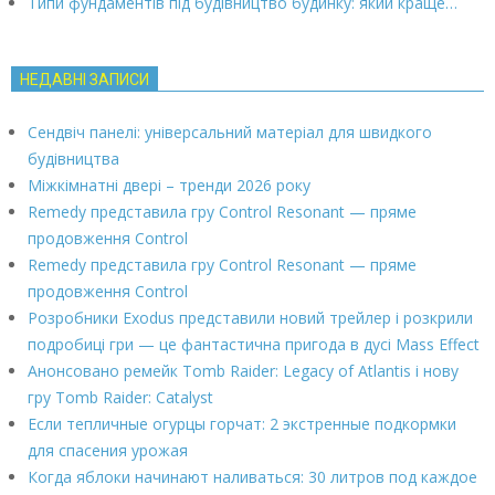
Типи фундаментів під будівництво будинку: який краще…
НЕДАВНІ ЗАПИСИ
Сендвіч панелі: універсальний матеріал для швидкого
будівництва
Міжкімнатні двері – тренди 2026 року
Remedy представила гру Control Resonant — пряме
продовження Control
Remedy представила гру Control Resonant — пряме
продовження Control
Розробники Exodus представили новий трейлер і розкрили
подробиці гри — це фантастична пригода в дусі Mass Effect
Анонсовано ремейк Tomb Raider: Legacy of Atlantis і нову
гру Tomb Raider: Catalyst
Если тепличные огурцы горчат: 2 экстренные подкормки
для спасения урожая
Когда яблоки начинают наливаться: 30 литров под каждое