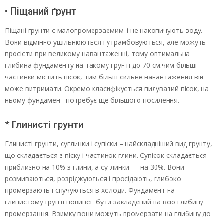
• Піщаний ґрунт
Піщані грунти є малопромерзаемимі і не накопичують воду.
Вони відмінно ущільнюються і утрамбовуються, але можуть
просісти при великому навантаженні, тому оптимальна
глибина фундаменту на такому грунті до 70 см.чим більші
частинки містить пісок, тим більш сильне навантаження він
може витримати. Окремо класифікується пилуватий пісок, на
ньому фундамент потребує ще більшого посилення.
* Глинисті грунти
Глинисті грунти, суглинки і супіски – найскладніший вид грунту,
що складається з піску і частинок глини. Супісок складається
приблизно на 10% з глини, а суглинки — на 30%. Вони
розмиваються, розріджуються і просідають, глибоко
промерзають і спучуються в холоди. Фундамент на
глинистому грунті повинен бути закладений на всю глибину
промерзання. Взимку вони можуть промерзати на глибину до