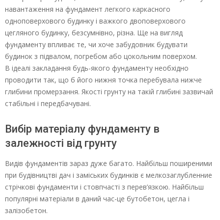
навантаження на фундамент легкого каркасного
одноповерхового будинку і важкого двоповерхового
цегляного будинку, безсумнівно, різна. Ще на вигляд
фундаменту впливає те, чи хоче забудовник будувати
будинок з підвалом, погребом або цокольним поверхом.
В ідеалі закладання будь-якого фундаменту необхідно
проводити так, що б його нижня точка перебувала нижче
глибини промерзання. Якості грунту на такій глибині зазвичай
стабільні і передбачувані.
Вибір матеріалу фундаменту в
залежності від грунту
Видів фундаментів зараз дуже багато. Найбільш поширеними
при будівництві дач і заміських будинків є мелкозаглубленние
стрічкові фундаменти і стовпчасті з перев’язкою. Найбільш
популярні матеріали в даний час-це бутобетон, цегла і
залізобетон.