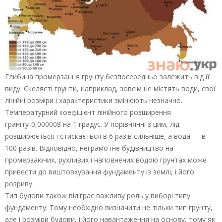
Глибина промерзання грунту безпосередньо залежить від її
виду. Скелясті грунти, наприклад, зовсім не містять води, свої
лінійні розміри і характеристики змінюють незначно.
Температурний коефіцієнт лінійного розширення
граніту-0,000008 на 1 градус. У порівнянні з цим, лід
розширюється і стискається в 6 разів сильніше, а вода — в
100 разів. Відповідно, неграмотне будівництво на
промерзаючих, рухливих і наповнених водою грунтах може
привести до виштовхування фундаменту із землі, і його
розриву.
Тип будови також відіграє важливу роль у виборі типу
фундаменту. Тому необхідно визначити не тільки тип грунту,
але і розміри будови, і його навантаження на основу, тому як