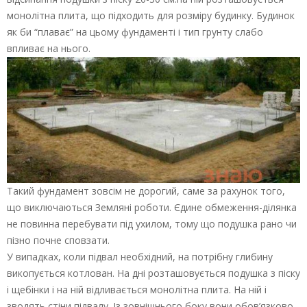
монолітна плита, що підходить для розміру будинку. Будинок
як би “плаває” на цьому фундаменті і тип грунту слабо
впливає на нього.
Такий фундамент зовсім не дорогий, саме за рахунок того,
що виключаються Земляні роботи. Єдине обмеження-ділянка
не повинна перебувати під ухилом, тому що подушка рано чи
пізно почне сповзати.
У випадках, коли підвал необхідний, на потрібну глибину
викопується котлован. На дні розташовується подушка з піску
і щебінки і на ній відливається монолітна плита. На ній і
зводять стіни підвалу. Із зовнішнього боку вони обов’язково