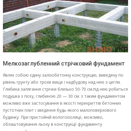
Мелкозаглубленний стрічковий фундамент
Являє собою єдину залізобетонну конструкцію, виведену по
рівень грунту або трохи вище і надбудову над нею з цегли.
Глибина залягання стрічки близько 50-70 см.під нею робиться
подушка з піску, глибиною 20 — 30 см. з таким фундаментом
можливо вже застосування в якості перекриттів бетонних
пустотних плит і зведення будь-якого малоповерхового
будинку. При пристойній вологоізоляції, можливо,
облаштовування льоху в конструкції фундаменту.