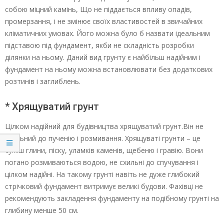
собою міцний камінь, Що не піддається впливу опадів,
промерзання, і не змінює своїх властивостей в звичайних
кліматичних умовах. Його можна було б назвати ідеальним
підставою під фундамент, якби не складність розробки
ділянки на ньому. Даний вид грунту є найбільш надійним і
фундамент на ньому можна встановлювати без додаткових
розтинів і заглиблень.
* Хрящуватий грунт
Цілком надійний для будівництва хрящуватий грунт.Він не
схильний до пученію і розмивання. Хрящуваті грунти – це
суміш глини, піску, уламків каменів, щебеню і гравію. Вони
погано розмиваються водою, не схильні до спучування і
цілком надійні. На такому грунті навіть не дуже глибокий
стрічковий фундамент витримує великі будови. Фахівці не
рекомендують закладення фундаменту на подібному грунті на
глибину менше 50 см.