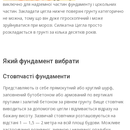
виключно для надземної частин фундаменту і цокольних
частин. Закладати цегла нижче поверхні грунту категорично
не можна, тому що він дуже гігроскопічний і може
зруйнуватися при морозі. Силікатна Цегла просто
розкладається в грунті за кілька десятків років.
Який фундамент вибрати
Стовпчасті фундаменти
Представляють із себе прямокутний або круглий шурф,
заповнений бутобетоном або армований по вертикалі
прутами і залитий бетоном за рівнем грунту. Вище стовпчик
виводиться за допомогою цегли і відливається відразу на
бажану висоту. Зазвичай стовпчики розташовуються на
відстані 1 — 1,5 — 2 метра на всій площі будови. Можливе
застосування рознімної, знімною і незнімної опалубки.