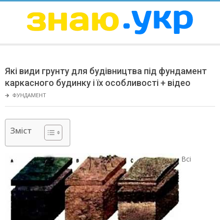
Skip
to
content
ЗНАЮ
Secondary
Navigation
Які види грунту для будівництва під фундамент
Menu
каркасного будинку і їх особливості + відео
🡲
ФУНДАМЕНТ
Зміст
Всі