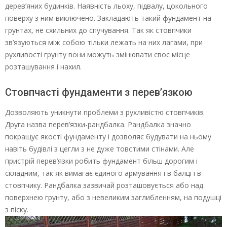
дерев’яних будинків. Наявність льоху, підвалу, цокольного
поверху з ним виключено. Закладають такий фундамент на
грунтах, не схильних до спучування. Так як стовпчики
зв’язуються між собою тільки лежать на них лагами, при
рухливості грунту вони можуть змінювати своє місце
розташування і нахил.
Стовпчасті фундаменти з перев’язкою
Дозволяють уникнути проблеми з рухливістю стовпчиків.
Друга назва перев’язки-рандбалка. Рандбалка значно
покращує якості фундаменту і дозволяє будувати на ньому
навіть будівлі з цегли з не дуже товстими стінами. Але
пристрій перев’язки робить фундамент більш дорогим і
складним, так як вимагає єдиного армування і в балці і в
стовпчику. Рандбалка зазвичай розташовується або над
поверхнею грунту, або з невеликим заглибленням, на подушці
з піску.