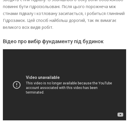
повинні бути гідроізольовані. Після цього порожнеча між
стінами підвалу і котловану засипається, і робиться глиняний
Гідрозамок. Цей спосіб найбільш дорогий, так як вимагає
великого всіх видів робіт.
Відео про вибір фундаменту під будинок