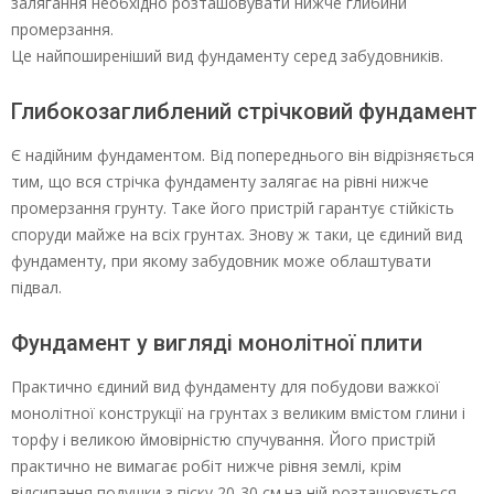
залягання необхідно розташовувати нижче глибини
промерзання.
Це найпоширеніший вид фундаменту серед забудовників.
Глибокозаглиблений стрічковий фундамент
Є надійним фундаментом. Від попереднього він відрізняється
тим, що вся стрічка фундаменту залягає на рівні нижче
промерзання грунту. Таке його пристрій гарантує стійкість
споруди майже на всіх грунтах. Знову ж таки, це єдиний вид
фундаменту, при якому забудовник може облаштувати
підвал.
Фундамент у вигляді монолітної плити
Практично єдиний вид фундаменту для побудови важкої
монолітної конструкції на грунтах з великим вмістом глини і
торфу і великою ймовірністю спучування. Його пристрій
практично не вимагає робіт нижче рівня землі, крім
відсипання подушки з піску 20-30 см.на ній розташовується