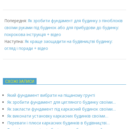
2022-
02-
Попередня:
Як зробити фундамент для будинку з піноблоків
03
своїми руками під будинок або для прибудови до будинку:
покрокова інструкція + відео
Наступна:
Як краще заощадити на будівництві будинку:
огляд і поради + відео
СХОЖІ ЗАПИСИ
Який фундамент вибрати на піщаному грунті
Як зробити фундамент для цегляного будинку своїми…
Як закласти фундамент під каркасний будинок своїми…
Як виконати установку каркасних будинків своїми…
Переваги і плюси каркасних будинків в будівництві…