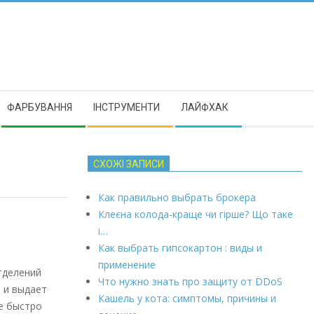
ФАРБУВАННЯ
ІНСТРУМЕНТИ
ЛАЙФХАК
СХОЖІ ЗАПИСИ
Как правильно выбрать брокера
Клеєна колода-краще чи гірше? Що таке
і…
Как выбрать гипсокартон : виды и
применение
тделений
Что нужно знать про защиту от DDoS
 и выдает
Кашель у кота: симптомы, причины и
е быстро