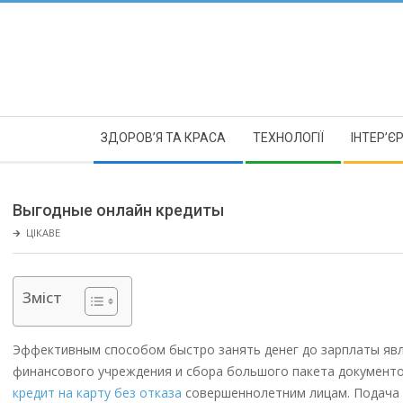
Skip
to
content
Secondary
ЗДОРОВ’Я ТА КРАСА
ТЕХНОЛОГІЇ
ІНТЕР’Є
Navigation
Menu
Выгодные онлайн кредиты
🡲
ЦІКАВЕ
Зміст
Эффективным способом быстро занять денег до зарплаты яв
финансового учреждения и сбора большого пакета документо
кредит на карту без отказа
совершеннолетним лицам. Подача з