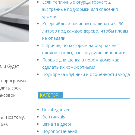
Если тепличные огурцы горчат: 2
экстренные подкормки для спасения
урожая
Когда яблоки начинают наливаться: 30
литров под каждое дерево, чтобы плоды
не опадали
5 причин, по которым на огурцах нет
плодов: пчелы, азот и другие виновники
Первые дни щенка в новом доме: как
, и будет
сделать их комфортными
Подкормка клубники и особенности ухода
ет программа
длить срок
ансовой
КАТЕГОРІЇ
Uncategorized
Вентиляція
ты. Поэтому,
Вікна та двері
 без
Водопостачання