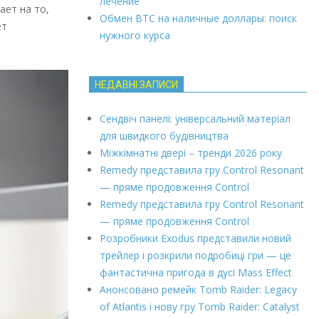
лечение
ает на то,
Обмен ВТС на наличные доллары: поиск
ет
нужного курса
НЕДАВНІ ЗАПИСИ
Сендвіч панелі: універсальний матеріал
для швидкого будівництва
Міжкімнатні двері – тренди 2026 року
Remedy представила гру Control Resonant
— пряме продовження Control
Remedy представила гру Control Resonant
— пряме продовження Control
Розробники Exodus представили новий
трейлер і розкрили подробиці гри — це
фантастична пригода в дусі Mass Effect
Анонсовано ремейк Tomb Raider: Legacy
of Atlantis і нову гру Tomb Raider: Catalyst