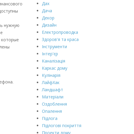
Дах
инансового
Дача
 доступны
Декор
Дизайн
ть нужную
Електропроводка
ое
Здоров'я та краса
, которые
Інструменти
слены
Інтер'єр
Каналізація
Каркас дому
Кулінарія
лефона.
ЛайфХак
Ландшафт
Матеріали
Оздоблення
Опалення
Підлога
Підлогові покриття
Проекти дому