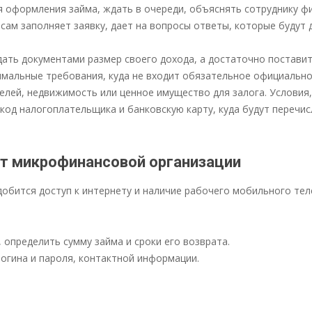
ля оформления займа, ждать в очереди, объяснять сотруднику ф
сам заполняет заявку, дает на вопросы ответы, которые будут
дать документами размер своего дохода, а достаточно постави
имальные требования, куда не входит обязательное официальн
елей, недвижимость или ценное имущество для залога. Условия
 код налогоплательщика и банковскую карту, куда будут перечи
от микрофинансовой организации
адобится доступ к интернету и наличие рабочего мобильного те
определить сумму займа и сроки его возврата.
логина и пароля, контактной информации.