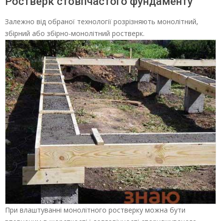
Ростверк стовпчастого фундаменту
Залежно від обраної технології розрізняють монолітний,
збірний або збірно-монолітний ростверк.
При влаштуванні монолітного ростверку можна бути