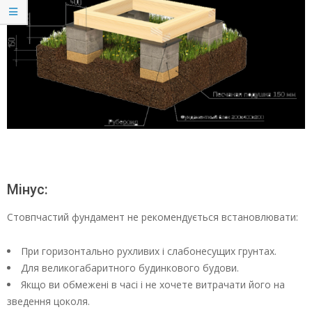
Мінус:
Стовпчастий фундамент не рекомендується встановлювати:
При горизонтально рухливих і слабонесущих грунтах.
Для великогабаритного будинкового будови.
Якщо ви обмежені в часі і не хочете витрачати його на
зведення цоколя.