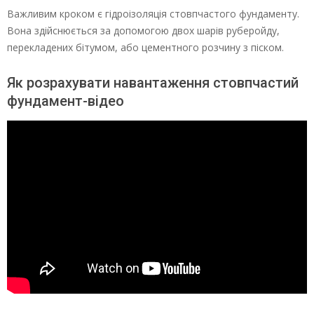
Важливим кроком є гідроізоляція стовпчастого фундаменту.
Вона здійснюється за допомогою двох шарів руберойду,
перекладених бітумом, або цементного розчину з піском.
Як розрахувати навантаження стовпчастий
фундамент-відео