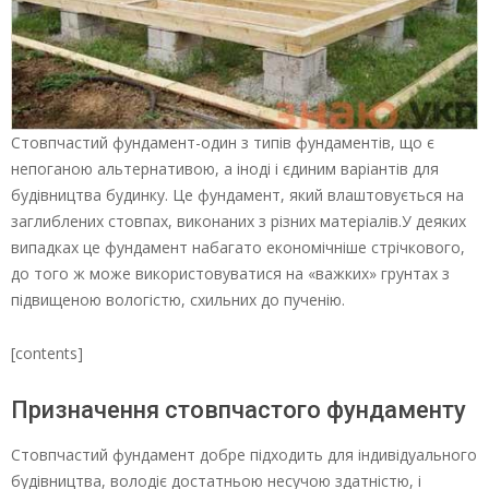
Стовпчастий фундамент-один з типів фундаментів, що є
непоганою альтернативою, а іноді і єдиним варіантів для
будівництва будинку. Це фундамент, який влаштовується на
заглиблених стовпах, виконаних з різних матеріалів.У деяких
випадках це фундамент набагато економічніше стрічкового,
до того ж може використовуватися на «важких» грунтах з
підвищеною вологістю, схильних до пученію.
[contents]
Призначення стовпчастого фундаменту
Стовпчастий фундамент добре підходить для індивідуального
будівництва, володіє достатньою несучою здатністю, і