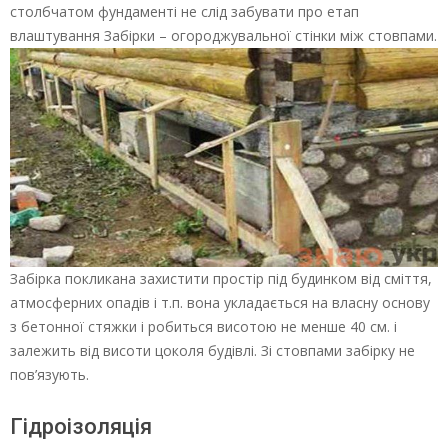
столбчатом фундаменті не слід забувати про етап
влаштування Забірки – огороджувальної стінки між стовпами.
Забірка покликана захистити простір під будинком від сміття,
атмосферних опадів і т.п. вона укладається на власну основу
з бетонної стяжки і робиться висотою не менше 40 см. і
залежить від висоти цоколя будівлі. Зі стовпами забірку не
пов’язують.
Гідроізоляція