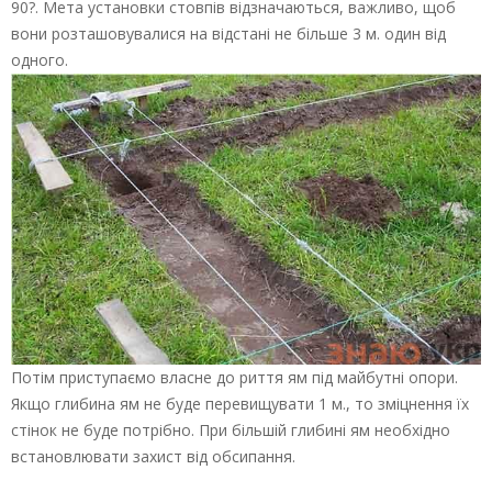
90?. Мета установки стовпів відзначаються, важливо, щоб
вони розташовувалися на відстані не більше 3 м. один від
одного.
Потім приступаємо власне до риття ям під майбутні опори.
Якщо глибина ям не буде перевищувати 1 м., то зміцнення їх
стінок не буде потрібно. При більшій глибині ям необхідно
встановлювати захист від обсипання.