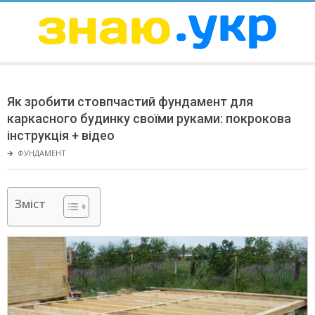
Skip
to
content
ЗНАЮ
Secondary
Navigation
Як зробити стовпчастий фундамент для
Menu
каркасного будинку своїми руками: покрокова
інструкція + відео
🡲
ФУНДАМЕНТ
Зміст