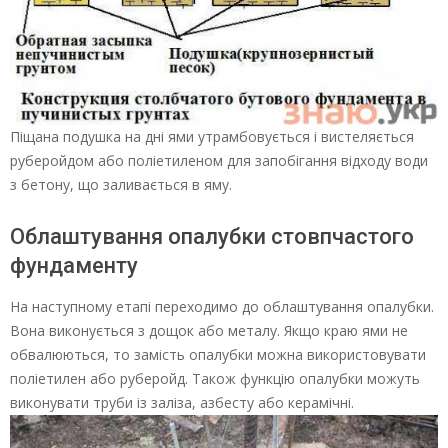
Піщана подушка на дні ями утрамбовується і вистеляється
руберойдом або поліетиленом для запобігання відходу води
з бетону, що заливається в яму.
Облаштування опалубки стовпчастого
фундаменту
На наступному етапі переходимо до облаштування опалубки.
Вона виконується з дощок або металу. Якщо краю ями не
обвалюються, то замість опалубки можна використовувати
поліетилен або руберойд. Також функцію опалубки можуть
виконувати труби із заліза, азбесту або керамічні.