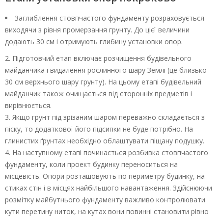
Заглиблення стовпчастого фундаменту розраховується
виходячи з рівня промерзання грунту. До цієї величини
додають 30 см і отримують глибину установки опор.
2. Підготовчий етап включає розчищення будівельного
майданчика і видалення рослинного шару Землі (це близько
30 см верхнього шару грунту). На цьому етапі будівельний
майданчик також очищається від сторонніх предметів і
вирівнюється.
3. Якщо грунт під зрізаним шаром переважно складається з
піску, то додаткової його підсипки не буде потрібно. На
глинистих ґрунтах необхідно облаштувати піщану подушку.
4. На наступному етапі починається розбивка стовпчастого
фундаменту, коли проект будинку переноситься на
місцевість. Опори розташовують по периметру будинку, на
стиках стін і в місцях найбільшого навантаження. Здійснюючи
розмітку майбутнього фундаменту важливо контролювати
кути перетину ниток, на кутах вони повинні становити рівно