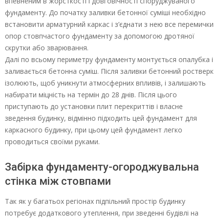
впевненим в жорсткості і довговічності споруджуваного
фундаменту. До початку заливки бетонної суміші необхідно
встановити арматурний каркас і з’єднати з нею все перемички
опор стовпчастого фундаменту за допомогою дротяної
скрутки або зварювання.
Далі по всьому периметру фундаменту монтується опалубка і
заливається бетонна суміш. Після заливки бетонний ростверк
ізолюють, щоб уникнути атмосферних впливів, і залишають
набирати міцність на термін до 28 днів. Після цього
приступають до установки плит перекриттів і власне
зведення будинку, відмінно підходить цей фундамент для
каркасного будинку, при цьому цей фундамент легко
проводиться своїми руками.
Забірка фундаменту-огороджувальна
стінка між стовпами
Так як у багатьох регіонах підпільний простір будинку
потребує додаткового утеплення, при зведенні будівлі на