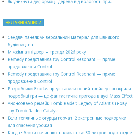
Як уникнути деформації дерева від вологості при…
НЕДАВНІ ЗАПИСИ
Сендвіч панелі: універсальний матеріал для швидкого
будівництва
Міжкімнатні двері – тренди 2026 року
Remedy представила гру Control Resonant — пряме
продовження Control
Remedy представила гру Control Resonant — пряме
продовження Control
Розробники Exodus представили новий трейлер і розкрили
подробиці гри — це фантастична пригода в дусі Mass Effect
Анонсовано ремейк Tomb Raider: Legacy of Atlantis і нову
гру Tomb Raider: Catalyst
Если тепличные огурцы горчат: 2 экстренные подкормки
для спасения урожая
Когда яблоки начинают наливаться: 30 литров под каждое