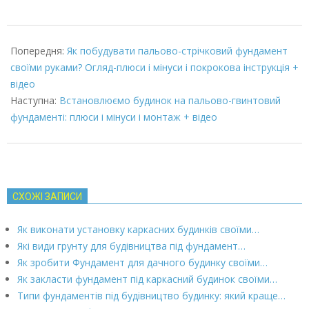
2022-
02-
Попередня:
Як побудувати пальово-стрічковий фундамент
03
своїми руками? Огляд-плюси і мінуси і покрокова інструкція +
відео
Наступна:
Встановлюємо будинок на пальово-гвинтовий
фундаменті: плюси і мінуси і монтаж + відео
СХОЖІ ЗАПИСИ
Як виконати установку каркасних будинків своїми…
Які види грунту для будівництва під фундамент…
Як зробити Фундамент для дачного будинку своїми…
Як закласти фундамент під каркасний будинок своїми…
Типи фундаментів під будівництво будинку: який краще…