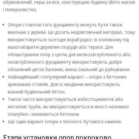
обумовлений, перш за все, конструкцією будинку (його масою
і поверховістю).
Опори стовпчастого фундаменту можуть бути також
виконані з дерева. Це досить недовговічний матеріал, тому
використовується сьогодні вкрай рідко і в основному під
малогабаритні дерев’яні споруди або тераси. Для
облаштування опор з цегли для мелкозаглубленного або
незаглубленного фундаменту використовують добре
обпалений цегла-Залізняк, менш схильний до руйнування.
Найнадійніший і популярний варіант – опори з бетонних
армованих стовпів. Для їх зведення використовують
важкий будівельний бетон.
Також часто використовуються азбестоцементні або
металеві труби, які використовуються в якості незнімної
опалубки і заливаються бетоном.
Ще один варіант-опори з плоского бутового каменю.
Етапи установки опор покроково