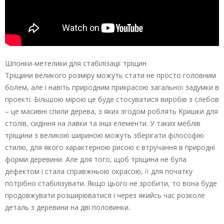
Шпонки-метелики для стабілізації тріщин
Тріщини великого розміру можуть стати не просто головним
болем, але і навіть природним прикрасою загальної задумки в
проекті. Більшою мірою це буде стосуватися виробів з слебов
– це масивні спили дерева, з яких згодом роблять Кришки для
столів, сидіння на лавки та інші елементи. У таких меблів
тріщини з великою шириною можуть зберігати філософію
стилю, для якого характерною рисою є втручання в природні
форми деревини. Але для того, щоб тріщина не була
дефектом і стала справжньою окрасою, її для початку
потрібно стабілізувати. Якщо цього не зробити, то вона буде
продовжувати розширюватися і через якийсь час розколе
деталь з деревини на дві половинки.