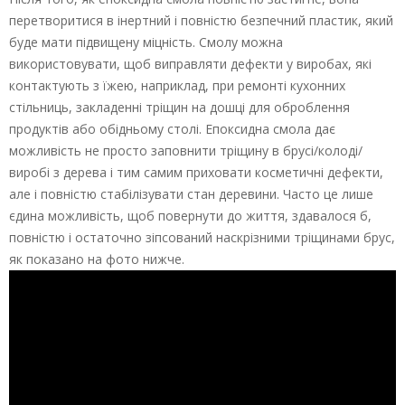
перетворитися в інертний і повністю безпечний пластик, який
буде мати підвищену міцність. Смолу можна
використовувати, щоб виправляти дефекти у виробах, які
контактують з їжею, наприклад, при ремонті кухонних
стільниць, закладенні тріщин на дошці для оброблення
продуктів або обідньому столі. Епоксидна смола дає
можливість не просто заповнити тріщину в брусі/колоді/
виробі з дерева і тим самим приховати косметичні дефекти,
але і повністю стабілізувати стан деревини. Часто це лише
єдина можливість, щоб повернути до життя, здавалося б,
повністю і остаточно зіпсований наскрізними тріщинами брус,
як показано на фото нижче.