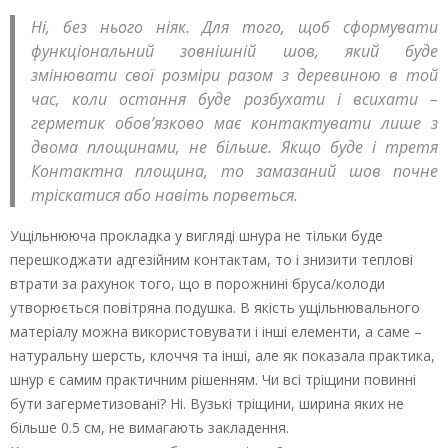
Ні, без нього ніяк. Для того, щоб сформувати
функціональний зовнішній шов, який буде
змінювати свої розміри разом з деревиною в той
час, коли остання буде розбухати і всихати –
герметик обов’язково має контактувати лише з
двома площинами, не більше. Якщо буде і третя
Контактна площина, то замазаний шов почне
тріскатися або навіть порветься.
Ущільнююча прокладка у вигляді шнура не тільки буде
перешкоджати адгезійним контактам, то і знизити теплові
втрати за рахунок того, що в порожнині бруса/колоди
утворюється повітряна подушка. В якість ущільнювального
матеріалу можна використовувати і інші елементи, а саме –
натуральну шерсть, клоччя та інші, але як показала практика,
шнур є самим практичним рішенням. Чи всі тріщини повинні
бути загерметизовані? Ні. Вузькі тріщини, ширина яких не
більше 0.5 см, не вимагають закладення.