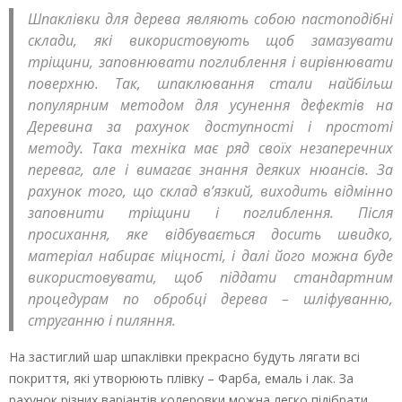
Шпаклівки для дерева являють собою пастоподібні
склади, які використовують щоб замазувати
тріщини, заповнювати поглиблення і вирівнювати
поверхню. Так, шпаклювання стали найбільш
популярним методом для усунення дефектів на
Деревина за рахунок доступності і простоті
методу. Така техніка має ряд своїх незаперечних
переваг, але і вимагає знання деяких нюансів. За
рахунок того, що склад в’язкий, виходить відмінно
заповнити тріщини і поглиблення. Після
просихання, яке відбувається досить швидко,
матеріал набирає міцності, і далі його можна буде
використовувати, щоб піддати стандартним
процедурам по обробці дерева – шліфуванню,
струганню і пиляння.
На застиглий шар шпаклівки прекрасно будуть лягати всі
покриття, які утворюють плівку – Фарба, емаль і лак. За
рахунок різних варіантів колеровки можна легко підібрати