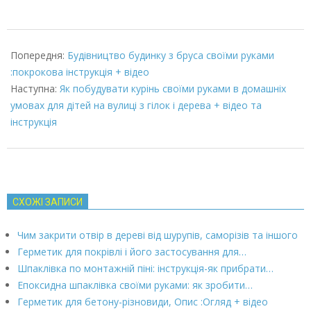
2022-
03-
Попередня:
Будівництво будинку з бруса своїми руками
08
:покрокова інструкція + відео
Наступна:
Як побудувати курінь своїми руками в домашніх
умовах для дітей на вулиці з гілок і дерева + відео та
інструкція
СХОЖІ ЗАПИСИ
Чим закрити отвір в дереві від шурупів, саморізів та іншого
Герметик для покрівлі і його застосування для…
Шпаклівка по монтажній піні: інструкція-як прибрати…
Епоксидна шпаклівка своїми руками: як зробити…
Герметик для бетону-різновиди, Опис :Огляд + відео