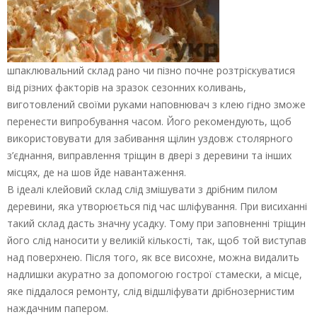
шпаклювальний склад рано чи пізно почне розтріскуватися
від різних факторів на зразок сезонних коливань,
виготовлений своїми руками наповнювач з клею гідно зможе
перенести випробування часом. Його рекомендують, щоб
використовувати для забивання щілин уздовж столярного
з’єднання, виправлення тріщин в двері з деревини та інших
місцях, де на шов йде навантаження.
В ідеалі клейовий склад слід змішувати з дрібним пилом
деревини, яка утворюється під час шліфування. При висиханні
такий склад дасть значну усадку. Тому при заповненні тріщин
його слід наносити у великій кількості, так, щоб той виступав
над поверхнею. Після того, як все висохне, можна видалить
надлишки акуратно за допомогою гострої стамески, а місце,
яке піддалося ремонту, слід відшліфувати дрібнозернистим
наждачним папером.