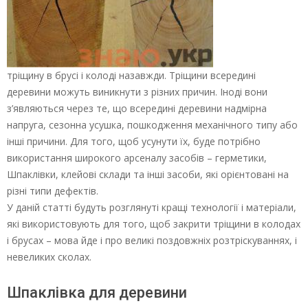
тріщину в брусі і колоді назавжди. Тріщини всередині
деревини можуть виникнути з різних причин. Іноді вони
з’являються через те, що всередині деревини надмірна
напруга, сезонна усушка, пошкодження механічного типу або
інші причини. Для того, щоб усунути їх, буде потрібно
використання широкого арсеналу засобів – герметики,
Шпаклівки, клейові склади та інші засоби, які орієнтовані на
різні типи дефектів.
У даній статті будуть розглянуті кращі технології і матеріали,
які використовують для того, щоб закрити тріщини в колодах
і брусах – мова йде і про великі поздовжніх розтріскуваннях, і
невеликих сколах.
Шпаклівка для деревини