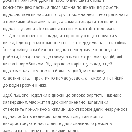
досить практичні-досить просто вимішати суміш з
консистенцією пасти, а після можна починати всі роботи.
відносно довгий час життя суміші можна неспішно працювати
з великими обсягами площі, а саме закладати тріщини в
підлозі з дерева або вирівняти інші масштабні поверхні.
Двокомпонентні-склади, які пропонують до покупки у
вигляді двох різних компонентів – затверджувача і шпаклівки.
Їх слід змішувати безпосередньо перед тим, як почнуться
роботи, і слід строго дотримуватися всіх рекомендацій, які
вказані виробником. Від першого варіанту складів цей
відрізняється тим, що він більш міцний, має велику
еластичність, і практично немає усадок, а також він стійкий
до води і розчинників.
Здебільшого недоліки відносні-це висока вартість і швидке
затвердіння. Час життя двокомпонентної шпаклівки
становить приблизно 5 хвилин, що створює деякі незручності
під час робіт з великою площею, тому такі кошти
використовують часто лише для локального ремонту –
замазати тріщину на невеликій площі.