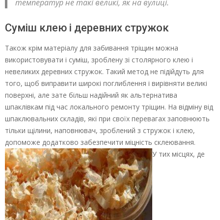
температур не такі великі, як на вулиці.
Суміш клею і деревних стружок
Також крім матеріалу для забивання тріщин можна
використовувати і суміш, зроблену зі столярного клею і
невеликих деревних стружок. Такий метод не підійдуть для
того, щоб виправити широкі поглиблення і вирівняти великі
поверхні, але зате більш надійний як альтернатива
шпаклівкам під час локального ремонту тріщин. На відміну від
шпаклювальних складів, які при своїх перевагах заповнюють
тільки щілини, наповнювач, зроблений з стружок і клею,
допоможе додатково забезпечити міцність склеювання.
У тих місцях, де