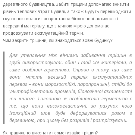
дерев’яного будівництва. Забиті тріщини допомагаю знизити
рівень теплових втрат будівлі, а також будуть перешкоджати
скупченню вологи і розростання біологічної активності
всередині матеріалу, що значною мірою допомагає
продовжувати експлуатаційний термін.
Чим закрити тріщини, які знаходяться зовні будинку?
Для утеплення між вінцями забивання тріщин в
зрубі використовують один і той же матеріали, а
саме особливі герметики. Справа в тому, що саме
вони мають великий перелік експлуатаційних
переваг – вони морозостійкі, паропроникні, стійкі до
ультрафіолетових променів, біологічної активності
та іншого. Головною ж особливістю герметиків є
те, що вони високоеластичні, за рахунок чого
ізоляційний шов буде деформуватися разом з
деревиною, при цьому без розривів і розтріскувань.
Як правильно виконати герметизацію тріщин?