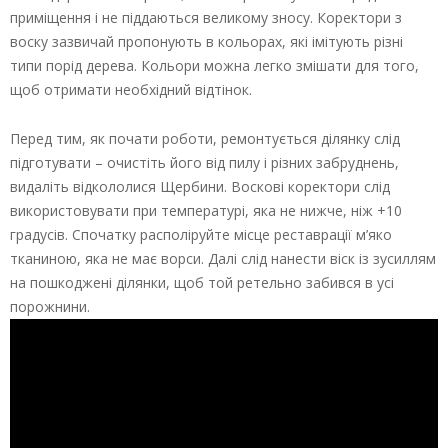
приміщення і не піддаються великому зносу. Коректори з
воску зазвичай пропонують в кольорах, які імітують різні
типи порід дерева. Кольори можна легко змішати для того,
щоб отримати необхідний відтінок.
Перед тим, як почати роботи, ремонтується ділянку слід
підготувати – очистіть його від пилу і різних забруднень,
видаліть відкололися Щербини. Воскові коректори слід
використовувати при температурі, яка не нижче, ніж +10
градусів. Спочатку располіруйте місце реставрації м’яко
тканиною, яка не має ворси. Далі слід нанести віск із зусиллям
на пошкоджені ділянки, щоб той ретельно забився в усі
порожнини.