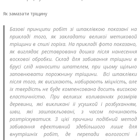
Як замазати тріщину
Базові принципи робіт зі шпаклівкою показані на
прикладі того, як закладати великої метиковой
тріщини в спилі горіха. На прикладі фото показано,
як виглядає реставрована дошка після нанесення
воскової обробки. Склад для забивання тріщини в
брусі слід наносити шпателем, при цьому щільно
заповнювати порожнину тріщини. Всі шпаклівки
після того, як висихають, набирають міцність, але
їх твердість не буде компенсована досить високою
еластичністю. При великих коливаннях розмірів
деревини, які викликані її усушкой і розбуханням,
шви, які зашпакльовані, з часом починають
розтріскуватися. З цієї причини подібний метод
забивання ефективний здебільшого лише для
внутрішніх робіт, де перепади вологості і