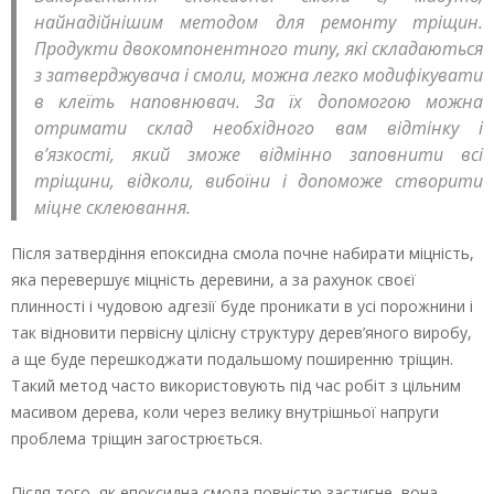
найнадійнішим методом для ремонту тріщин.
Продукти двокомпонентного типу, які складаються
з затверджувача і смоли, можна легко модифікувати
в клеїть наповнювач. За їх допомогою можна
отримати склад необхідного вам відтінку і
в’язкості, який зможе відмінно заповнити всі
тріщини, відколи, вибоїни і допоможе створити
міцне склеювання.
Після затвердіння епоксидна смола почне набирати міцність,
яка перевершує міцність деревини, а за рахунок своєї
плинності і чудовою адгезії буде проникати в усі порожнини і
так відновити первісну цілісну структуру дерев’яного виробу,
а ще буде перешкоджати подальшому поширенню тріщин.
Такий метод часто використовують під час робіт з цільним
масивом дерева, коли через велику внутрішньої напруги
проблема тріщин загострюється.
Після того, як епоксидна смола повністю застигне, вона