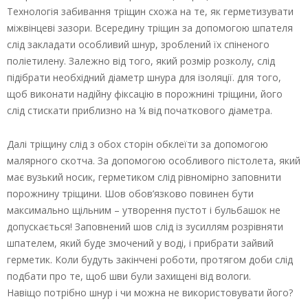
Технологія забивання тріщин схожа на те, як герметизувати
міжвінцеві зазори. Всередину тріщин за допомогою шпателя
слід закладати особливий шнур, зроблений їх спіненого
поліетилену. Залежно від того, який розмір розколу, слід
підібрати необхідний діаметр шнура для ізоляції. для того,
щоб виконати надійну фіксацію в порожнині тріщини, його
слід стискати приблизно на ¼ від початкового діаметра.
Далі тріщину слід з обох сторін обклеїти за допомогою
малярного скотча. За допомогою особливого пістолета, який
має вузький носик, герметиком слід рівномірно заповнити
порожнину тріщини. Шов обов’язково повинен бути
максимально щільним – утворення пустот і бульбашок не
допускається! Заповнений шов слід із зусиллям розрівняти
шпателем, який буде змочений у воді, і прибрати зайвий
герметик. Коли будуть закінчені роботи, протягом доби слід
подбати про те, щоб шви були захищені від вологи.
Навіщо потрібно шнур і чи можна не використовувати його?