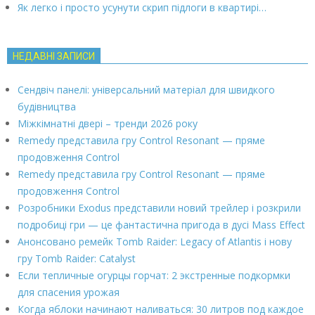
Як легко і просто усунути скрип підлоги в квартирі…
НЕДАВНІ ЗАПИСИ
Сендвіч панелі: універсальний матеріал для швидкого
будівництва
Міжкімнатні двері – тренди 2026 року
Remedy представила гру Control Resonant — пряме
продовження Control
Remedy представила гру Control Resonant — пряме
продовження Control
Розробники Exodus представили новий трейлер і розкрили
подробиці гри — це фантастична пригода в дусі Mass Effect
Анонсовано ремейк Tomb Raider: Legacy of Atlantis і нову
гру Tomb Raider: Catalyst
Если тепличные огурцы горчат: 2 экстренные подкормки
для спасения урожая
Когда яблоки начинают наливаться: 30 литров под каждое