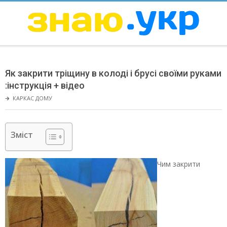
Skip
to
content
ЗНАЮ
Secondary
Navigation
Як закрити тріщину в колоді і брусі своїми руками
Menu
:інструкція + відео
🡲
КАРКАС ДОМУ
Зміст
Чим закрити