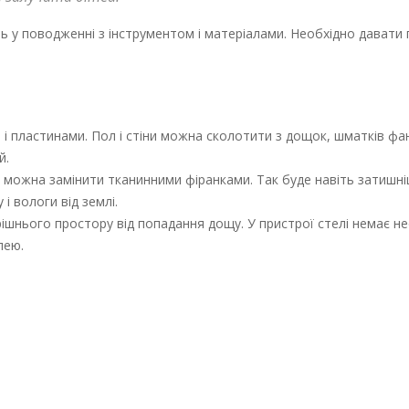
інь у поводженні з інструментом і матеріалами. Необхідно давати
 і пластинами. Пол і стіни можна сколотити з дощок, шматків фа
й.
и можна замінити тканинними фіранками. Так буде навіть затишні
 вологи від землі.
рішнього простору від попадання дощу. У пристрої стелі немає не
лею.