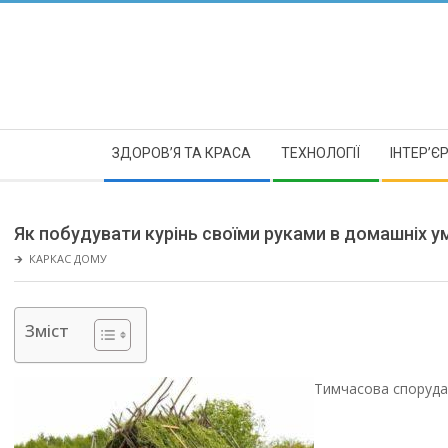
Skip
to
content
Secondary
ЗДОРОВ’Я ТА КРАСА
ТЕХНОЛОГІЇ
ІНТЕР’Є
Navigation
Menu
Як побудувати курінь своїми руками в домашніх умо
🡲
КАРКАС ДОМУ
Зміст
Тимчасова споруда,