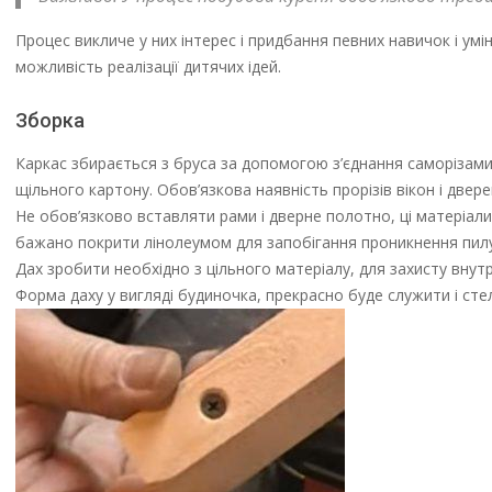
Процес викличе у них інтерес і придбання певних навичок і ум
можливість реалізації дитячих ідей.
Зборка
Каркас збирається з бруса за допомогою з’єднання саморізами
щільного картону. Обов’язкова наявність прорізів вікон і двере
Не обов’язково вставляти рами і дверне полотно, ці матеріал
бажано покрити лінолеумом для запобігання проникнення пилу і
Дах зробити необхідно з цільного матеріалу, для захисту внут
Форма даху у вигляді будиночка, прекрасно буде служити і сте