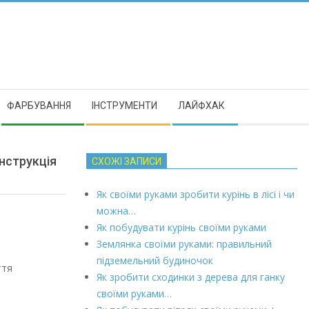
ФАРБУВАННЯ
ІНСТРУМЕНТИ
ЛАЙФХАК
інструкція
СХОЖІ ЗАПИСИ
Як своїми руками зробити курінь в лісі і чи
можна…
Як побудувати курінь своїми руками
Землянка своїми руками: правильний
підземельний будиночок
ття
Як зробити сходинки з дерева для ганку
своїми руками…