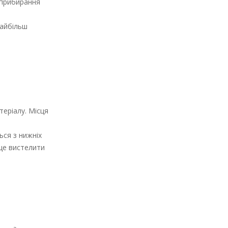
 прибирання
найбільш
теріалу. Місця
ься з нижніх
аще вистелити