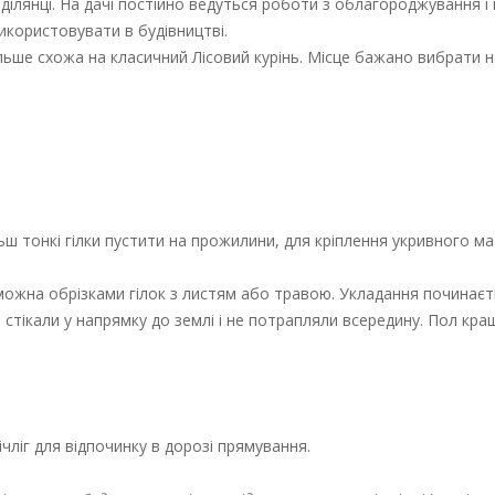
ділянці. На дачі постійно ведуться роботи з облагороджування і
використовувати в будівництві.
ьше схожа на класичний Лісовий курінь. Місце бажано вибрати 
льш тонкі гілки пустити на прожилини, для кріплення укривного ма
х можна обрізками гілок з листям або травою. Укладання починаєт
 стікали у напрямку до землі і не потрапляли всередину. Пол кр
чліг для відпочинку в дорозі прямування.