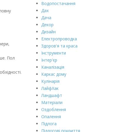
Водопостачання
Дах
 повну
Дача
Декор
Дизайн
Електропроводка
нери,
Здоров'я та краса
Інструменти
ше. Пол
Інтер'єр
Каналізація
обхідності.
Каркас дому
Кулінарія
ЛайфХак
Ландшафт
Матеріали
Оздоблення
Опалення
Підлога
Підлогові покриття