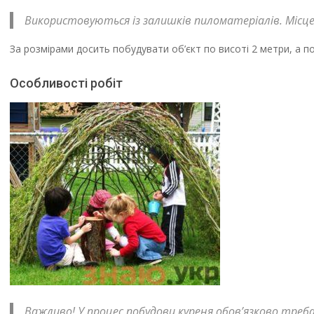
Використовуються із залишків пиломатеріалів. Місце 
За розмірами досить побудувати об’єкт по висоті 2 метри, а по 
Особливості робіт
Важливо! У процес побудови куреня обов’язково треб