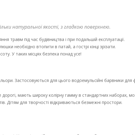
ільки натуральної якості, з гладкою поверхнею.
ня травм під час будівництва і при подальшій експлуатації.
люшки необхідно втопити в патай, а гострі кінці зрізати.
соту. У таких місцях безпека понад усе!
льори. Застосовуються для цього водоемульсійні барвники для ф
е дорогі, мають широку колірну гамму в стандартних наборах, м
ів. Дітям для творчості відкриваються безмежні простори.