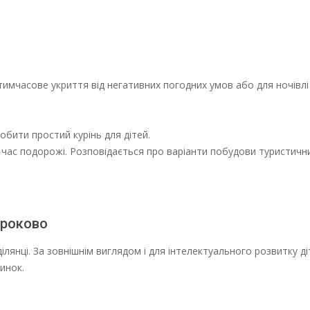
 тимчасове укриття від негативних погодних умов або для ночівлі 
робити простий курінь для дітей.
д час подорожі. Розповідається про варіанти побудови туристични
кроково
ілянці. За зовнішнім виглядом і для інтелектуального розвитку ді
инок.