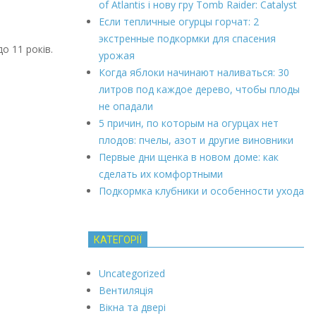
of Atlantis і нову гру Tomb Raider: Catalyst
Если тепличные огурцы горчат: 2
экстренные подкормки для спасения
о 11 років.
урожая
Когда яблоки начинают наливаться: 30
литров под каждое дерево, чтобы плоды
не опадали
5 причин, по которым на огурцах нет
плодов: пчелы, азот и другие виновники
Первые дни щенка в новом доме: как
сделать их комфортными
Подкормка клубники и особенности ухода
КАТЕГОРІЇ
Uncategorized
Вентиляція
Вікна та двері