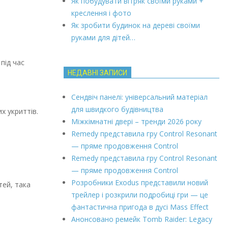
Як побудувати вітряк своїми руками +
креслення і фото
Як зробити будинок на дереві своїми
руками для дітей…
під час
НЕДАВНІ ЗАПИСИ
Сендвіч панелі: універсальний матеріал
для швидкого будівництва
х укриттів.
Міжкімнатні двері – тренди 2026 року
Remedy представила гру Control Resonant
— пряме продовження Control
Remedy представила гру Control Resonant
— пряме продовження Control
Розробники Exodus представили новий
тей, така
трейлер і розкрили подробиці гри — це
фантастична пригода в дусі Mass Effect
Анонсовано ремейк Tomb Raider: Legacy