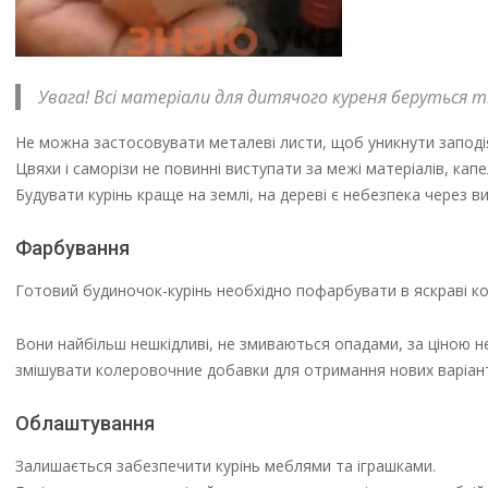
Увага! Всі матеріали для дитячого куреня беруться т
Не можна застосовувати металеві листи, щоб уникнути заподіян
Цвяхи і саморізи не повинні виступати за межі матеріалів, капе
Будувати курінь краще на землі, на дереві є небезпека через ви
Фарбування
Готовий будиночок-курінь необхідно пофарбувати в яскраві ко
Вони найбільш нешкідливі, не змиваються опадами, за ціною н
змішувати колеровочние добавки для отримання нових варіант
Облаштування
Залишається забезпечити курінь меблями та іграшками.