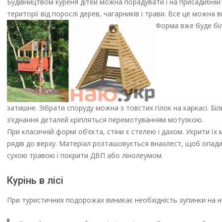
Будівництвом куреня дітей можна порадувати і на присадибній 
території від порослі дерев, чагарників і трави. Все це можна 
Форма вже буде біл
затишне. Зібрати споруду можна з товстих гілок на каркасі. Бі
з’єднання деталей кріпляться перемотуванням мотузкою.
При класичній формі об’єкта, стіни є стелею і дахом. Укрити ї
рядів до верху. Матеріал розташовується внахлест, щоб опади
сухою травою і покрити ДВП або лінолеумом.
Курінь в лісі
При туристичних подорожах виникає необхідність зупинки на ні