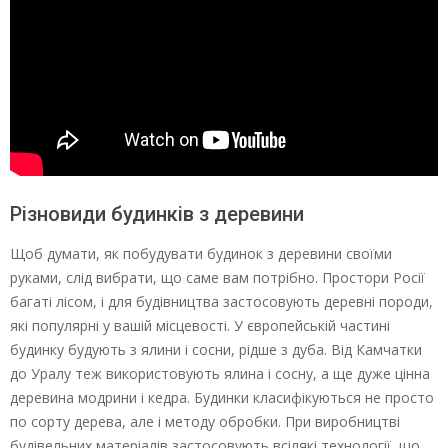
Різновиди будинків з деревини
Щоб думати, як побудувати будинок з деревини своїми
руками, слід вибрати, що саме вам потрібно. Простори Росії
багаті лісом, і для будівництва застосовують деревні породи,
які популярні у вашій місцевості. У європейській частині
будинку будують з ялини і сосни, рідше з дуба. Від Камчатки
до Уралу теж використовують ялина і сосну, а ще дуже цінна
деревина модрини і кедра. Будинки класифікуються не просто
по сорту дерева, але і методу обробки. При виробництві
будівельних матеріалів застосовують всілякі технології, що