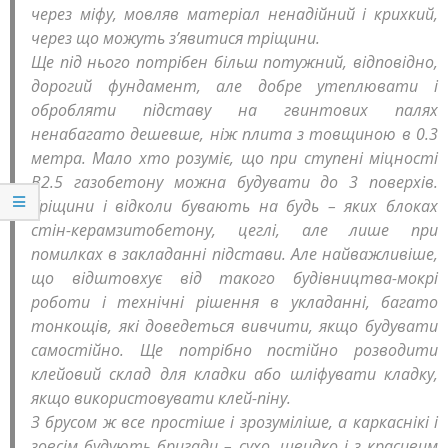
через міфу, мовляв матеріал ненадійний і крихкий,
через що можуть з’явитися тріщини.
Ще під нього потрібен більш потужний, відповідно,
дорогий фундамент, але добре утеплювати і
обробляти підставу на гвинтових палях
ненабагато дешевше, ніж плита з товщиною в 0.3
метра. Мало хто розуміє, що при ступені міцності
В2.5 газобетону можна будувати до 3 поверхів.
Тріщини і відколи бувають на будь – яких блоках
стін-керамзитобетону, цеглі, але лише при
помилках в закладанні підстави. Але найважливіше,
що відштовхує від такого будівництва-мокрі
роботи і технічні рішення в укладанні, багато
тонкощів, які доведеться вивчити, якщо будувати
самостійно. Ще потрібно постійно розводити
клейовий склад для кладки або шліфувати кладку,
якщо використовувати клей-піну.
З брусом ж все простіше і зрозуміліше, а каркаснікі і
зовсім будують бригади – сухо, швидко і з красивим