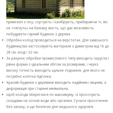
привезені з лісу, сортують і калібрують, прибираючи ті, які
не «тягнуть» на бажану якість, що дає можливість
побудувати гарний будинок з дерева.
Обробка колод проводиться на верстатах. Для заміського
будівництва застосовують матеріали з діаметром від 16 до
28 см, іноді і 32 см.
За рахунок обробки промислового типу виходить округла і
рівна форма з ідеальним збігом за розмірами, і через
високу точність виходить щільне з’єднання, для якого не
потрібно копітка підгонка.
Красиві будинки з деревини виходить надійним і міцним, а
деформація при старінні мінімальна.
Щоб колоди збереглися по максимуму, їх просочують
складами на основі води або органіки. Сучасні просочення
без запаху, а ще безпечні для людського здоров’я.