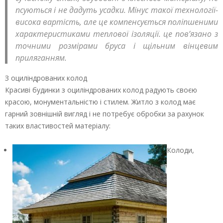
псуються і не дадуть усадки. Мінус такої технології-
висока вартість, але це компенсується поліпшеними
характеристиками теплової ізоляції. це пов’язано з
точними розмірами бруса і щільним вінцевим
приляганням.
З оциліндрованих колод
Красиві будинки з оциліндрованих колод радують своєю
красою, монументальністю і стилем. Житло з колод має
гарний зовнішній вигляд і не потребує обробки за рахунок
таких властивостей матеріалу:
Колоди,