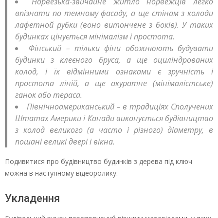
Норвезька-звичайне житло норвежців легко
впізнати по темному фасаду, а ще стінам з колоди
лафетной рубки (воно витончене з боків). У таких
будинках цінується мінімалізм і простота.
Фінський – тільки фіни обожнюють будувати
будинки з клеєного бруса, а ще оциліндрованих
колод, і їх відмінними ознаками є зручність і
простота ліній, а ще акуратне (мінімалістське)
ганок або тераса.
Північноамериканський – в традиціях Сполучених
Штатах Америки і Канади виконується будівництво
з колод великого (а часто і різного) діаметру, в
пошані великі двері і вікна.
Подивитися про будівництво будинків з дерева під ключ
можна в наступному відеоролику.
Укладення