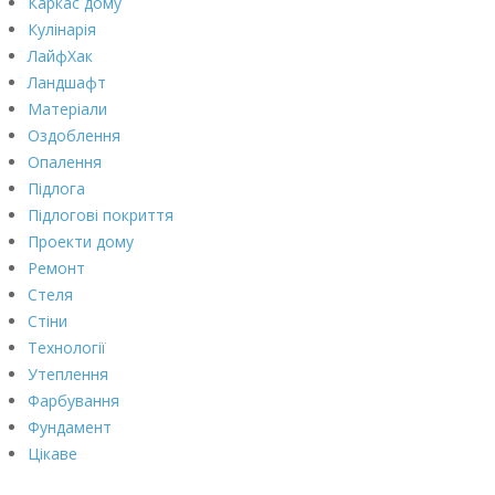
Каркас дому
Кулінарія
ЛайфХак
Ландшафт
Матеріали
Оздоблення
Опалення
Підлога
Підлогові покриття
Проекти дому
Ремонт
Стеля
Стіни
Технології
Утеплення
Фарбування
Фундамент
Цікаве