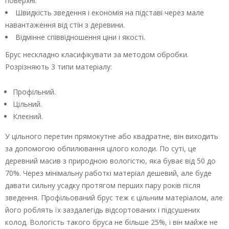
поверхні.
Швидкість зведення і економія на підставі через мале
навантаження від стін з деревини.
Відмінне співвідношення ціни і якості.
Брус нескладно класифікувати за методом обробки.
Розрізняють 3 типи матеріалу:
Профільний.
Цільний.
Клеєний.
У цільного перетин прямокутне або квадратне, він виходить
за допомогою обпилювання цілого колоди. По суті, це
деревний масив з природною вологістю, яка буває від 50 до
70%. Через мінімальну работкі матеріал дешевий, але буде
давати сильну усадку протягом перших пару років після
зведення. Профільований брус теж є цільним матеріалом, але
його роблять їх заздалегідь відсортованих і підсушених
колод. Вологість такого бруса не більше 25%, і він майже не