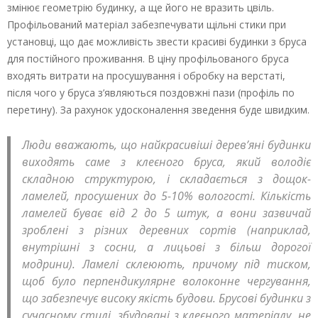
змінює геометрію будинку, а ще його не вразить цвіль.
Профільований матеріал забезпечувати щільні стики при
установці, що дає можливість звести красиві будинки з бруса
для постійного проживання. В ціну профільованого бруса
входять витрати на просушування і обробку на верстаті,
після чого у бруса з’являються поздовжні пази (профіль по
перетину). За рахунок удосконалення зведення буде швидким.
Люди вважають, що найкрасивіші дерев’яні будинки
виходять саме з клеєного бруса, який володіє
складною структурою, і складається з дощок-
ламелей, просушених до 5-10% вологості. Кількість
ламелей буває від 2 до 5 штук, а вони зазвичай
зроблені з різних деревних сортів (наприклад,
внутрішні з сосни, а лицьові з більш дорогої
модрини). Ламелі склеюють, причому під тиском,
щоб було перпендикулярне волоконне чергування,
що забезпечує високу якість будови. Брусові будинки з
сучасному стилі, збудовані з клеєного матеріалу, не