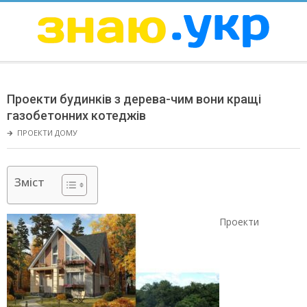
Skip
to
content
ЗНАЮ
Secondary
Navigation
Проекти будинків з дерева-чим вони кращі
Menu
газобетонних котеджів
🡲
ПРОЕКТИ ДОМУ
Зміст
Проекти