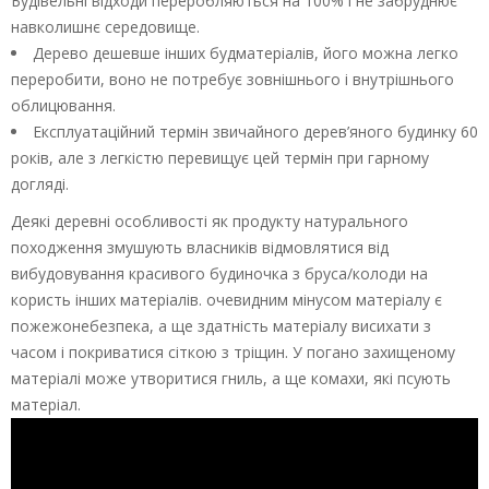
Будівельні відходи переробляються на 100% і не забруднює
навколишнє середовище.
Дерево дешевше інших будматеріалів, його можна легко
переробити, воно не потребує зовнішнього і внутрішнього
облицювання.
Експлуатаційний термін звичайного дерев’яного будинку 60
років, але з легкістю перевищує цей термін при гарному
догляді.
Деякі деревні особливості як продукту натурального
походження змушують власників відмовлятися від
вибудовування красивого будиночка з бруса/колоди на
користь інших матеріалів. очевидним мінусом матеріалу є
пожежонебезпека, а ще здатність матеріалу висихати з
часом і покриватися сіткою з тріщин. У погано захищеному
матеріалі може утворитися гниль, а ще комахи, які псують
матеріал.