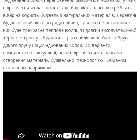
Будівельний ринок переповнений різними матеріалами, у яких
відрізняються властивості, але більшість власників роблять
вибір на користь будівель з натуральних матеріалів. Дерев’яні
будинки залучають по ряду причин, і далеко не останніми з
них буде прекрасна теплова ізоляція і довгий експлуатаційний
термін. На ринку є будинки з трьох видів дерев’яного бруса,
дикого зрубу і оциліндрованих колод. Всі варіанти
самодостатні і актуальні, вони відрізняються нюансами
створення матеріалу, будівельної технологією і Обраним
стильовим напрямком.