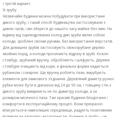
І третій варіант.
Зі зрубу
Незвичайні будинки можна побудувати при використанні
дикого зрубу, і такий спосіб будівництва застосовували з
давніх часів, і він зберігся до нашого часу майже без змін. На
відміну від оциліндрованих колод дикі зруби являє собою
колоди, зроблені своїми руками, без використання верстатів.
Для домашніх зрубів застосовують свіжозрубане дерево
хвойних порід, а колоди просихають відразу в зрубі. Кожен
стовбур, зрубаний вручну, обробляють і шліфують. Деревні
стовбури очищають від кори, а фінальна форма надається
рубанком і сокирою. Ще вручну роблять пази, вирубують
елементи для замкового з’єднання. Дерев’яний діаметр ручної
рубки може бути в діапазоні від 24 до 50 см, і товщину стін з
дикого зрубу вимірюють не по діаметру колоди, а за
розміром місячного паза. Такі красиві будинки бездоганні і
комфортні в експлуатаційному процесі. Вони прекрасно
вписуються в навколишнє середовище, радують позитивним
впливом на здоров’я і екологічністю. Будинки зі зрубу – це