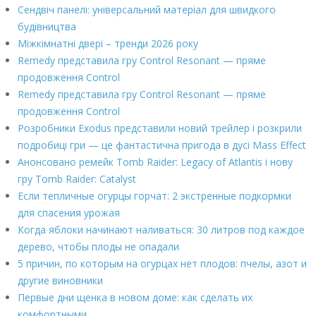
Сендвіч панелі: універсальний матеріал для швидкого
будівництва
Міжкімнатні двері – тренди 2026 року
Remedy представила гру Control Resonant — пряме
продовження Control
Remedy представила гру Control Resonant — пряме
продовження Control
Розробники Exodus представили новий трейлер і розкрили
подробиці гри — це фантастична пригода в дусі Mass Effect
Анонсовано ремейк Tomb Raider: Legacy of Atlantis і нову
гру Tomb Raider: Catalyst
Если тепличные огурцы горчат: 2 экстренные подкормки
для спасения урожая
Когда яблоки начинают наливаться: 30 литров под каждое
дерево, чтобы плоды не опадали
5 причин, по которым на огурцах нет плодов: пчелы, азот и
другие виновники
Первые дни щенка в новом доме: как сделать их
комфортными