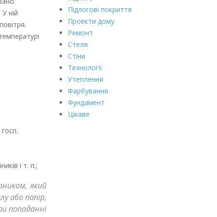
вано.
Підлогові покриття
 У ній
Проекти дому
повітря.
Ремонт
 температурі
Стеля
Стіни
Технології
Утеплення
Фарбування
Фундамент
Цікаве
 госп.
ів і т. п.;
рником, який
у або папір,
ри попаданні