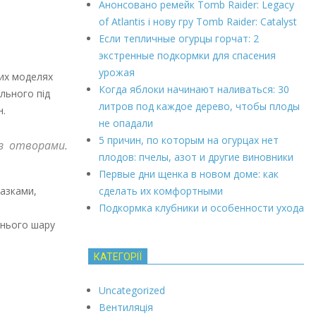
Анонсовано ремейк Tomb Raider: Legacy
of Atlantis і нову гру Tomb Raider: Catalyst
Если тепличные огурцы горчат: 2
экстренные подкормки для спасения
урожая
них моделях
Когда яблоки начинают наливаться: 30
льного під
литров под каждое дерево, чтобы плоды
н.
не опадали
5 причин, по которым на огурцах нет
 з отворами.
плодов: пчелы, азот и другие виновники
Первые дни щенка в новом доме: как
сделать их комфортными
разками,
Подкормка клубники и особенности ухода
хнього шару
КАТЕГОРІЇ
Uncategorized
Вентиляція