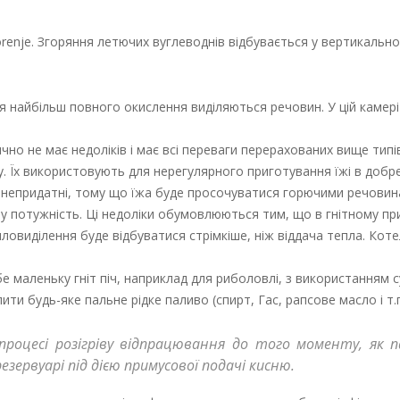
renje. Згоряння летючих вуглеводнів відбувається у вертикальном
 найбільш повного окислення виділяються речовин. У цій камері
но не має недоліків і має всі переваги перерахованих вище типів
. Їх використовують для нерегулярного приготування їжі в добр
 непридатні, тому що їжа буде просочуватися горючими речовин
у потужність. Ці недоліки обумовлюються тим, що в гнітному пр
пловиділення буде відбуватися стрімкіше, ніж віддача тепла. Кот
 маленьку гніт піч, наприклад для риболовлі, з використанням су
и будь-яке пальне рідке паливо (спирт, Гас, рапсове масло і т.п.
 процесі розігріву відпрацювання до того моменту, як 
зервуарі під дією примусової подачі кисню.