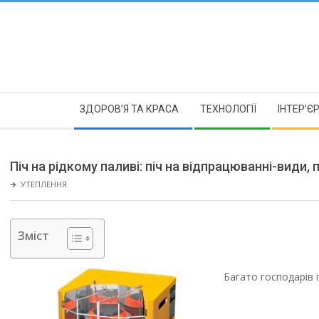
Skip
to
content
Secondary
ЗДОРОВ’Я ТА КРАСА
ТЕХНОЛОГІЇ
ІНТЕР’Є
Navigation
Menu
Піч на рідкому паливі: піч на відпрацюванні-види, 
🡲
УТЕПЛЕННЯ
Зміст
Багато господарів 