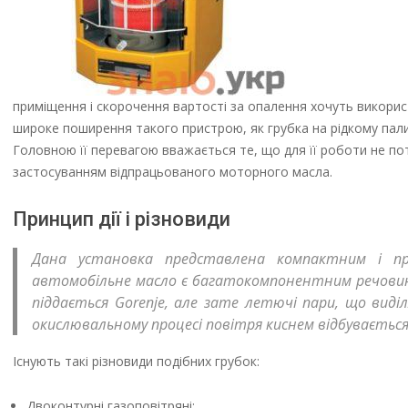
приміщення і скорочення вартості за опалення хочуть викорис
широке поширення такого пристрою, як грубка на рідкому пали
Головною її перевагою вважається те, що для її роботи не по
застосуванням відпрацьованого моторного масла.
Принцип дії і різновиди
Дана установка представлена компактним і пр
автомобільне масло є багатокомпонентним речовино
піддається Gorenje, але зате летючі пари, що виді
окислювальному процесі повітря киснем відбувається 
Існують такі різновиди подібних грубок:
Двоконтурні газоповітряні;