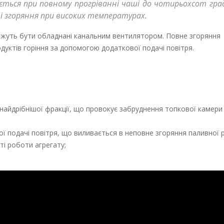
ться при повному прогріванні чаші до чотирьохсот граду
з і згоряння при високих температурах.
можуть бути обладнані канальним вентилятором. Повне згоряння
уктів горіння за допомогою додаткової подачі повітря.
найдрібнішої фракції, що провокує забруднення топкової камери 
ї подачі повітря, що виливається в неповне згоряння паливної р
ті роботи агрегату;