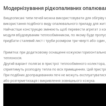
Модернізування рідкопаливних опалюва
Вищеописані типи печей можна використовувати для обігріву г
використання подібного виду опалювального приладу для жит
Найчастіше конструкцію змінюють щоб перевести агрегат з ко
модуля вбудовуваним теплообмінником, по якому буде пропуск
придбати сталевий лист і труби розміром три чверті або один
Примітка: при додатковому оснащенні кожухом горизонтальног
теплоносія.
Другий варіант полягає в пристрої теплообмінного колектора,
сприятимуть розподілу тепла по всіх приміщеннях. Цей пристрі
При подібних доопрацюваннях печі не можуть експлуатуватися
або розгерметизація і викривлення зовнішнього кожуха.