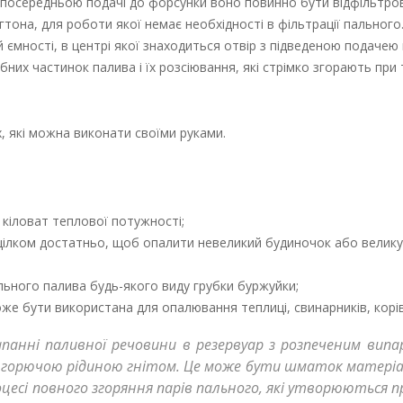
езпосередньою подачі до форсунки воно повинно бути відфільтро
тона, для роботи якої немає необхідності в фільтрації пального.
ємності, в центрі якої знаходиться отвір з підведеною подачею 
них частинок палива і їх розсіювання, які стрімко згорають при
, які можна виконати своїми руками.
 кіловат теплової потужності;
цілком достатньо, щоб опалити невеликий будиночок або велику
ьного палива будь-якого виду грубки буржуйки;
е бути використана для опалювання теплиці, свинарників, корівник
анні паливної речовини в резервуар з розпеченим випа
им горючою рідиною гнітом. Це може бути шматок матеріал
оцесі повного згоряння парів пального, які утворюються п