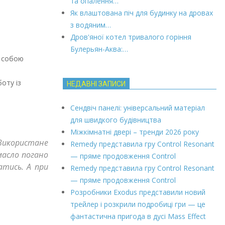
та опалення…
Як влаштована піч для будинку на дровах
з водяним…
Дров'яної котел тривалого горіння
Булерьян-Аква:…
а собою
оту із
НЕДАВНІ ЗАПИСИ
Сендвіч панелі: універсальний матеріал
для швидкого будівництва
Міжкімнатні двері – тренди 2026 року
Використане
Remedy представила гру Control Resonant
масло погано
— пряме продовження Control
атись. А при
Remedy представила гру Control Resonant
— пряме продовження Control
Розробники Exodus представили новий
трейлер і розкрили подробиці гри — це
фантастична пригода в дусі Mass Effect