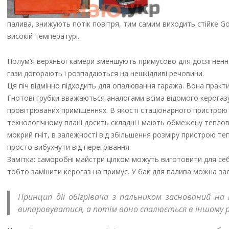
палива, знижують потік повітря, тим самим виходить стійке Go
високій температурі.
Полум’я верхньої камери зменшують примусово для досягнення
гази догорають і розпадаються на нешкідливі речовини.
Ця піч відмінно підходить для опалювання гаража. Вона практич
Ґнотові грубки вважаються аналогами всіма відомого керогазу
провітрюваних приміщеннях. В якості стаціонарного пристрою
технологічному плані досить складні і мають обмежену теплов
мокрий гніт, в залежності від збільшення розміру пристрою те
просто вибухнути від перегрівання.
Замітка: саморобні майстри цілком можуть виготовити для себе
тобто замінити керогаз на примус. У бак для палива можна залит
Принцип дії обігрівача з пальником заснований на
випаровуватися, а потім воно спалюється в іншому ре