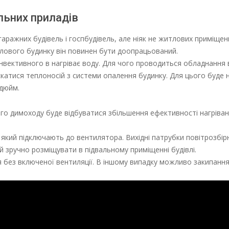
льних приладів
аражних будівель і госпбудівель, але ніяк не житлових приміщен
лового будинку він повинен бути доопрацьований.
нвективного в нагріває воду. Для чого проводиться обладнання
атися теплоносій з системи опалення будинку. Для цього буде 
 дюйм.
о димоходу буде відбуватися збільшення ефективності нагріван
 який підключають до вентилятора. Вихідні патрубки повітрозбір
й зручно розміщувати в підвальному приміщенні будівлі.
 без включеної вентиляції. В іншому випадку можливо закипання