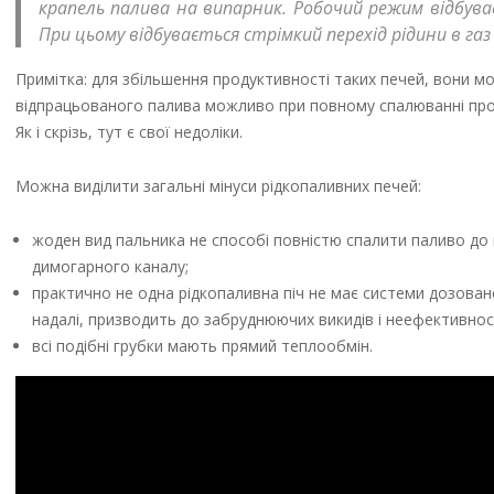
крапель палива на випарник. Робочий режим відбуває
При цьому відбувається стрімкий перехід рідини в га
Примітка: для збільшення продуктивності таких печей, вони 
відпрацьованого палива можливо при повному спалюванні прод
Як і скрізь, тут є свої недоліки.
Можна виділити загальні мінуси рідкопаливних печей:
жоден вид пальника не способі повністю спалити паливо до 
димогарного каналу;
практично не одна рідкопаливна піч не має системи дозовано
надалі, призводить до забруднюючих викидів і неефективнос
всі подібні грубки мають прямий теплообмін.