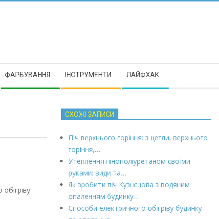
ФАРБУВАННЯ
ІНСТРУМЕНТИ
ЛАЙФХАК
СХОЖІ ЗАПИСИ
Піч верхнього горіння: з цегли, верхнього
горіння,…
Утеплення пінополіуретаном своїми
руками: види та…
Як зробити піч Кузнєцова з водяним
 обігріву
опаленням будинку…
Способи електричного обігріву будинку