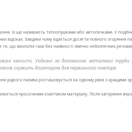
щення. Їх ще називають теплопушками або автопечками. У подіб
них відсіках. Завдяки чому вдається досягти повного згоряння па
те, що вихлопні гази без наявності хімічно небезпечних речови
вані ємності, з’єднані за допомогою металевої труби
 також служить дозатором для первинного повітря.
яння рідкого палива розташовується на одному рівні з кращими з
алюється просоченим клаптиком матеріалу. Після загоряння вер