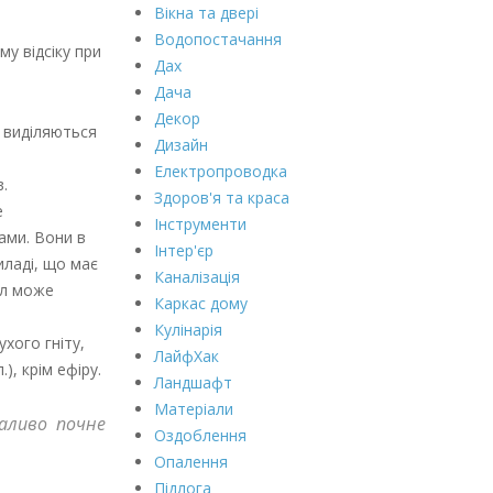
Вікна та двері
Водопостачання
у відсіку при
Дах
Дача
Декор
 виділяються
Дизайн
Електропроводка
.
Здоров'я та краса
е
Інструменти
ами. Вони в
Інтер'єр
иладі, що має
Каналізація
ел може
Каркас дому
Кулінарія
хого гніту,
ЛайфХак
), крім ефіру.
Ландшафт
Матеріали
паливо почне
Оздоблення
Опалення
Підлога