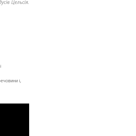
сів Цельсія.
і
ечовини і,