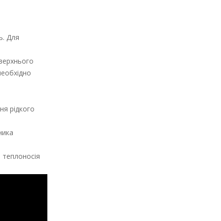
ь. Для
 верхнього
необхідно
ня рідкого
ника
 теплоносія