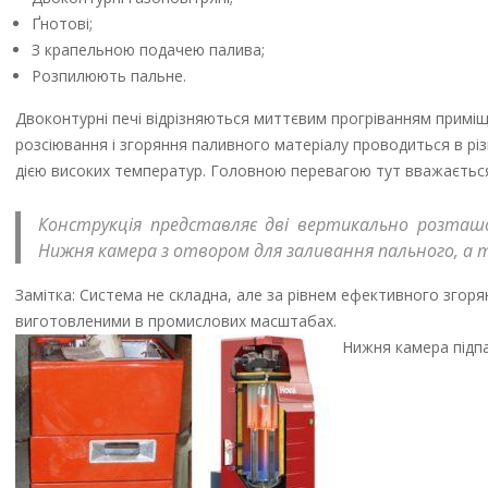
Ґнотові;
З крапельною подачею палива;
Розпилюють пальне.
Двоконтурні печі відрізняються миттєвим прогріванням примі
розсіювання і згоряння паливного матеріалу проводиться в різ
дією високих температур. Головною перевагою тут вважається 
Конструкція представляє дві вертикально розташо
Нижня камера з отвором для заливання пального, а
Замітка: Система не складна, але за рівнем ефективного згор
виготовленими в промислових масштабах.
Нижня камера підп