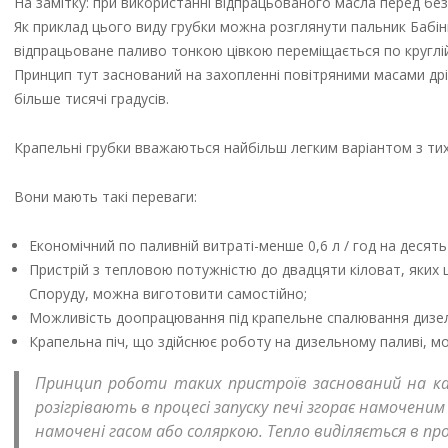
На замітку: при використанні відпрацьованого масла перед б
Як приклад цього виду грубки можна розглянути пальник Бабінг
відпрацьоване паливо тонкою цівкою переміщається по круглій 
Принцип тут заснований на захопленні повітряними масами дріб
більше тисячі градусів.
Крапельні грубки вважаються найбільш легким варіантом з тих
Вони мають такі переваги:
Економічний по паливній витраті-менше 0,6 л / год на десять
Пристрій з тепловою потужністю до двадцяти кіловат, яких 
Споруду, можна виготовити самостійно;
Можливість доопрацювання під крапельне спалювання дизел
Крапельна піч, що здійснює роботу на дизельному паливі, мож
Принцип роботи таких пристроїв заснований на кап
розігрівають в процесі запуску печі згорає намочен
намочені гасом або соляркою. Тепло виділяється в пр