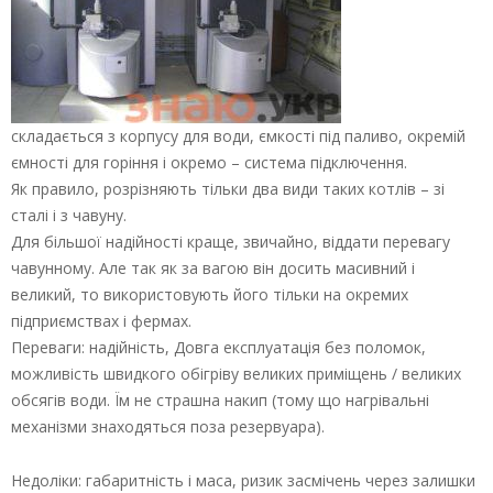
складається з корпусу для води, ємкості під паливо, окремій
ємності для горіння і окремо – система підключення.
Як правило, розрізняють тільки два види таких котлів – зі
сталі і з чавуну.
Для більшої надійності краще, звичайно, віддати перевагу
чавунному. Але так як за вагою він досить масивний і
великий, то використовують його тільки на окремих
підприємствах і фермах.
Переваги: надійність, Довга експлуатація без поломок,
можливість швидкого обігріву великих приміщень / великих
обсягів води. Їм не страшна накип (тому що нагрівальні
механізми знаходяться поза резервуара).
Недоліки: габаритність і маса, ризик засмічень через залишки