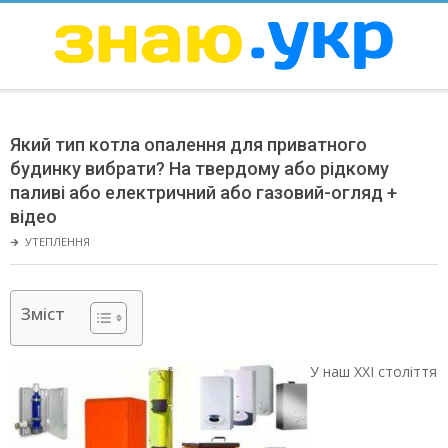
Skip
to
content
ЗНАЮ
Secondary
Navigation
Який тип котла опалення для приватного
Menu
будинку вибрати? На твердому або рідкому
паливі або електричний або газовий-огляд +
відео
🡲
УТЕПЛЕННЯ
Зміст
У наш XXI століття