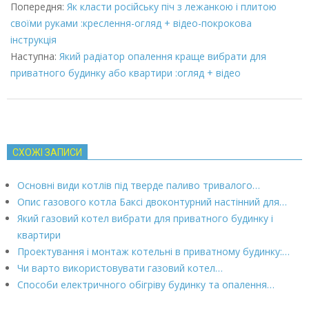
03-
Попередня:
Як класти російську піч з лежанкою і плитою
08
своїми руками :креслення-огляд + відео-покрокова
інструкція
Наступна:
Який радіатор опалення краще вибрати для
приватного будинку або квартири :огляд + відео
СХОЖІ ЗАПИСИ
Основні види котлів під тверде паливо тривалого…
Опис газового котла Баксі двоконтурний настінний для…
Який газовий котел вибрати для приватного будинку і
квартири
Проектування і монтаж котельні в приватному будинку:…
Чи варто використовувати газовий котел…
Способи електричного обігріву будинку та опалення…