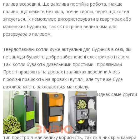
палива всередині. Ще важлива постійна робота, інакше
паливо, що лежить без діла, почне сиріти, через що котел
зіпсується. Їх неможливо використовувати в квартирах або
маленьких будинках, так як потрібна велика яма для
резервуара з паливом.
Твердопаливні котли дуже актуальні для будинків в селі, які
не завжди бувають добре забезпечені електрикою і газом.
Такі котли бувають дизельними простими і піролізними
Прості працюють на дровах і залишках деревини.А ось
піролізні працюють на дровах і вугіллі, але тут вже буде
важлива якість закладається матеріалу.
Однак саме другий
тип пристроїв має велику корисність, так як в них крім камери