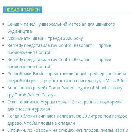
НЕДАВНІ ЗАПИСИ
Сендвіч панелі: універсальний матеріал для швидкого
будівництва
Міжкімнатні двері – тренди 2026 року
Remedy представила гру Control Resonant — пряме
продовження Control
Remedy представила гру Control Resonant — пряме
продовження Control
Розробники Exodus представили новий трейлер і розкрили
подробиці гри — це фантастична пригода в дусі Mass Effect
Анонсовано ремейк Tomb Raider: Legacy of Atlantis і нову
гру Tomb Raider: Catalyst
Если тепличные огурцы горчат: 2 экстренные подкормки
для спасения урожая
Когда яблоки начинают наливаться: 30 литров под каждое
дерево, чтобы плоды не опадали
5 причин, по которым на огурцах нет плодов: пчелы, азот и