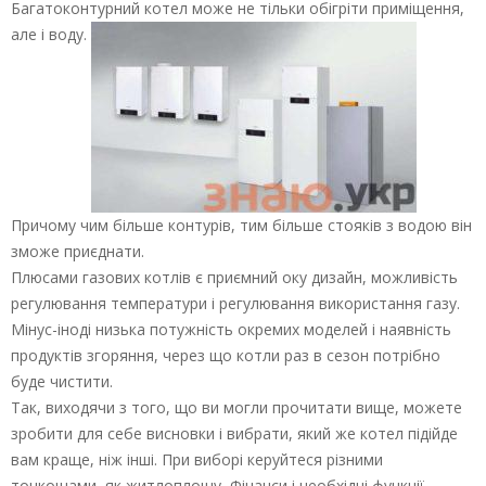
Багатоконтурний котел може не тільки обігріти приміщення,
але і воду.
Причому чим більше контурів, тим більше стояків з водою він
зможе приєднати.
Плюсами газових котлів є приємний оку дизайн, можливість
регулювання температури і регулювання використання газу.
Мінус-іноді низька потужність окремих моделей і наявність
продуктів згоряння, через що котли раз в сезон потрібно
буде чистити.
Так, виходячи з того, що ви могли прочитати вище, можете
зробити для себе висновки і вибрати, який же котел підійде
вам краще, ніж інші. При виборі керуйтеся різними
тонкощами, як житлоплощу, Фінанси і необхідні функції.