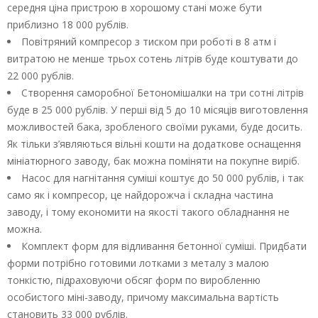
середня ціна пристрою в хорошому стані може бути
приблизно 18 000 рублів.
Повітряний компресор з тиском при роботі в 8 атм і
витратою не менше трьох сотень літрів буде коштувати до
22 000 рублів.
Створення саморобної Бетономішалки на три сотні літрів
буде в 25 000 рублів. У перші від 5 до 10 місяців виготовлення
можливостей бака, зробленого своїми руками, буде досить.
Як тільки з’являються вільні кошти на додаткове оснащення
мініатюрного заводу, бак можна поміняти на покупне виріб.
Насос для нагнітання суміші коштує до 50 000 рублів, і так
само як і компресор, це найдорожча і складна частина
заводу, і тому економити на якості такого обладнання не
можна.
Комплект форм для відливання бетонної суміші. Придбати
форми потрібно готовими лотками з металу з малою
тонкістю, підраховуючи обсяг форм по виробленню
особистого міні-заводу, причому максимальна вартість
становить 33 000 рублів.