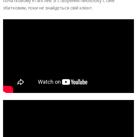
початковому етапі лінії зі створення піноблоку стане
збитковим, поки не знайдеться свій клієнт.