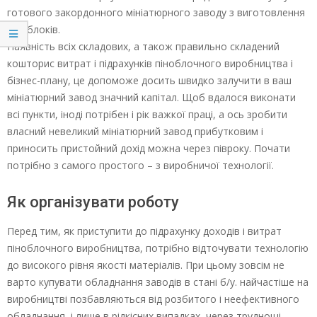
готового закордонного мініатюрного заводу з виготовлення
піноблоків.
Наявність всіх складових, а також правильно складений
кошторис витрат і підрахунків піноблочного виробництва і
бізнес-плану, це допоможе досить швидко залучити в ваш
мініатюрний завод значний капітал. Щоб вдалося виконати
всі пункти, іноді потрібен і рік важкої праці, а ось зробити
власний невеликий мініатюрний завод прибутковим і
приносить пристойний дохід можна через півроку. Почати
потрібно з самого простого – з виробничої технології.
Як організувати роботу
Перед тим, як приступити до підрахунку доходів і витрат
піноблочного виробництва, потрібно відточувати технологію
до високого рівня якості матеріалів. При цьому зовсім не
варто купувати обладнання заводів в стані б/у. найчастіше на
виробництві позбавляються від розбитого і неефективного
обладнання, і лише в рідкісних випадках, через труднощі