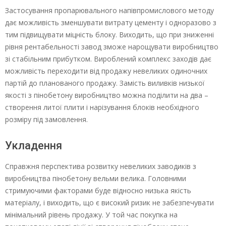
Застосування пропарювального напівпромислового методу
дає можливість зменшувати витрату цементу і одноразово з
тим підвищувати міцність блоку. Виходить, що при зниженні
рівня рентабельності завод зможе нарощувати виробництво
зі стабільним прибутком. Вироблений комплекс заходів дає
можливість переходити від продажу невеликих одиночних
партій до планованого продажу. Замість виливків низької
якості з пінобетону виробництво можна поділити на два –
створення литої плити і нарізування блоків необхідного
розміру під замовлення.
Укладення
Справжня перспектива розвитку невеликих заводиків з
виробництва пінобетону вельми велика. Головними
стримуючими факторами буде відносно низька якість
матеріалу, і виходить, що є високий ризик не забезпечувати
мінімальний рівень продажу. У той час покупка на