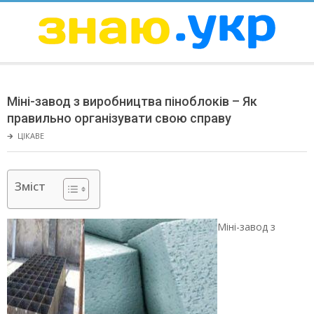
Skip
to
content
ЗНАЮ
Secondary
Navigation
Міні-завод з виробництва піноблоків – Як
Menu
правильно організувати свою справу
🡲
ЦІКАВЕ
Зміст
Міні-завод з