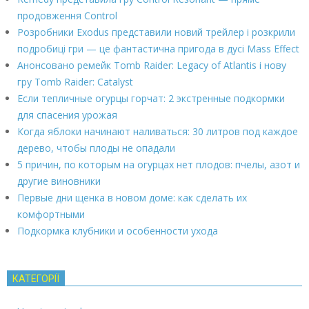
продовження Control
Розробники Exodus представили новий трейлер і розкрили
подробиці гри — це фантастична пригода в дусі Mass Effect
Анонсовано ремейк Tomb Raider: Legacy of Atlantis і нову
гру Tomb Raider: Catalyst
Если тепличные огурцы горчат: 2 экстренные подкормки
для спасения урожая
Когда яблоки начинают наливаться: 30 литров под каждое
дерево, чтобы плоды не опадали
5 причин, по которым на огурцах нет плодов: пчелы, азот и
другие виновники
Первые дни щенка в новом доме: как сделать их
комфортными
Подкормка клубники и особенности ухода
КАТЕГОРІЇ