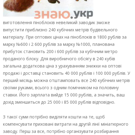
виготовлення піноблоків невеликий заводик зможе
випустити приблизно 240 кубічних метрів будівельного
матеріалу. При оптових цінах на піноблоків в 1800 рублів за
марку №600 і 2 600 рублів за марку №1000, планована
прибуток становить 200 і 600 рублів за кубічним метро
проданого блоку. Для виробничого обсягу в 240 кубів
загальна додаткова ціна з урахуванням знижки на оптові
продажі і доставці становить 40 000 рублів і 100 000 рублів. У
перший місяць можна отштамповать все 240 кубічних метрів
своїми руками, всього з одним помічником на половину
ставки. Його зарплата вийде 15 000 рублів, а значить, ваш
дохід зменшиться до 25 000 і 85 000 рублів відповідно.
З такої суми потрібно виділяти кошти на те, щоб
компенсувати приховані витрати на другій лінії мініатюрного
заводу. Перш за все, потрібно організувати розбирання