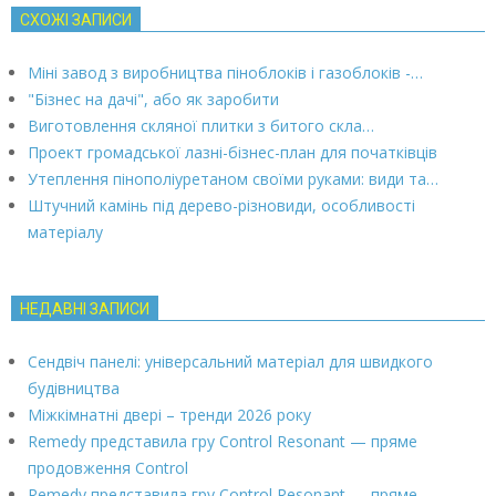
СХОЖІ ЗАПИСИ
Міні завод з виробництва піноблоків і газоблоків -…
"Бізнес на дачі", або як заробити
Виготовлення скляної плитки з битого скла…
Проект громадської лазні-бізнес-план для початківців
Утеплення пінополіуретаном своїми руками: види та…
Штучний камінь під дерево-різновиди, особливості
матеріалу
НЕДАВНІ ЗАПИСИ
Сендвіч панелі: універсальний матеріал для швидкого
будівництва
Міжкімнатні двері – тренди 2026 року
Remedy представила гру Control Resonant — пряме
продовження Control
Remedy представила гру Control Resonant — пряме