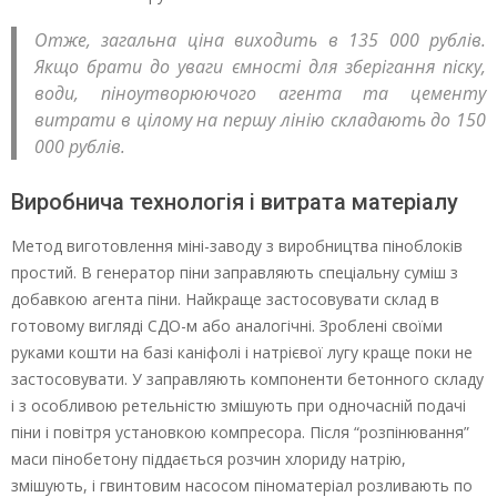
Отже, загальна ціна виходить в 135 000 рублів.
Якщо брати до уваги ємності для зберігання піску,
води, піноутворюючого агента та цементу
витрати в цілому на першу лінію складають до 150
000 рублів.
Виробнича технологія і витрата матеріалу
Метод виготовлення міні-заводу з виробництва піноблоків
простий. В генератор піни заправляють спеціальну суміш з
добавкою агента піни. Найкраще застосовувати склад в
готовому вигляді СДО-м або аналогічні. Зроблені своїми
руками кошти на базі каніфолі і натрієвої лугу краще поки не
застосовувати. У заправляють компоненти бетонного складу
і з особливою ретельністю змішують при одночасній подачі
піни і повітря установкою компресора. Після “розпінювання”
маси пінобетону піддається розчин хлориду натрію,
змішують, і гвинтовим насосом піноматеріал розливають по