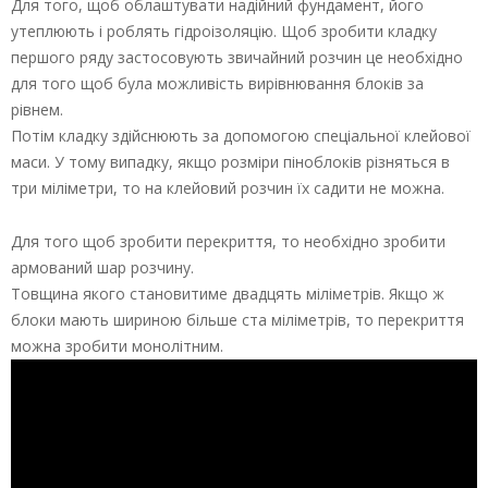
Для того, щоб облаштувати надійний фундамент, його
утеплюють і роблять гідроізоляцію. Щоб зробити кладку
першого ряду застосовують звичайний розчин це необхідно
для того щоб була можливість вирівнювання блоків за
рівнем.
Потім кладку здійснюють за допомогою спеціальної клейової
маси. У тому випадку, якщо розміри піноблоків різняться в
три міліметри, то на клейовий розчин їх садити не можна.
Для того щоб зробити перекриття, то необхідно зробити
армований шар розчину.
Товщина якого становитиме двадцять міліметрів. Якщо ж
блоки мають шириною більше ста міліметрів, то перекриття
можна зробити монолітним.