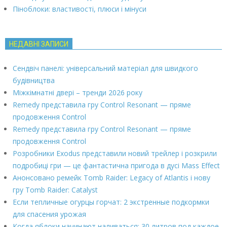
Піноблоки: властивості, плюси і мінуси
НЕДАВНІ ЗАПИСИ
Сендвіч панелі: універсальний матеріал для швидкого
будівництва
Міжкімнатні двері – тренди 2026 року
Remedy представила гру Control Resonant — пряме
продовження Control
Remedy представила гру Control Resonant — пряме
продовження Control
Розробники Exodus представили новий трейлер і розкрили
подробиці гри — це фантастична пригода в дусі Mass Effect
Анонсовано ремейк Tomb Raider: Legacy of Atlantis і нову
гру Tomb Raider: Catalyst
Если тепличные огурцы горчат: 2 экстренные подкормки
для спасения урожая
Когда яблоки начинают наливаться: 30 литров под каждое