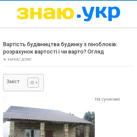
Skip
to
content
ЗНАЮ
Secondary
Navigation
Вартість будівництва будинку з піноблоків:
Menu
розрахунок вартості і чи варто? Огляд
🡲
КАРКАС ДОМУ
Зміст
На сучасних