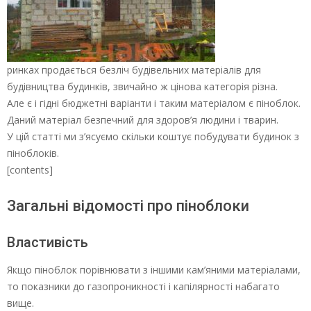
ринках продається безліч будівельних матеріалів для
будівництва будинків, звичайно ж цінова категорія різна.
Але є і гідні бюджетні варіанти і таким матеріалом є піноблок.
Даний матеріал безпечний для здоров’я людини і тварин.
У цій статті ми з’ясуємо скільки коштує побудувати будинок з
піноблоків.
[contents]
Загальні відомості про піноблоки
Властивість
Якщо піноблок порівнювати з іншими кам’яними матеріалами,
то показники до газопроникності і капілярності набагато
вище.