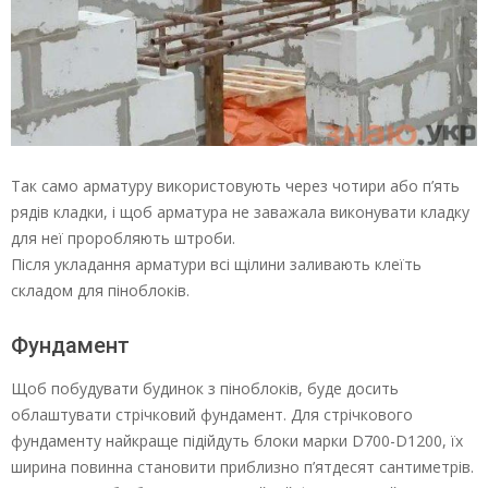
Так само арматуру використовують через чотири або п’ять
рядів кладки, і щоб арматура не заважала виконувати кладку
для неї проробляють штроби.
Після укладання арматури всі щілини заливають клеїть
складом для піноблоків.
Фундамент
Щоб побудувати будинок з піноблоків, буде досить
облаштувати стрічковий фундамент. Для стрічкового
фундаменту найкраще підійдуть блоки марки D700-D1200, їх
ширина повинна становити приблизно п’ятдесят сантиметрів.