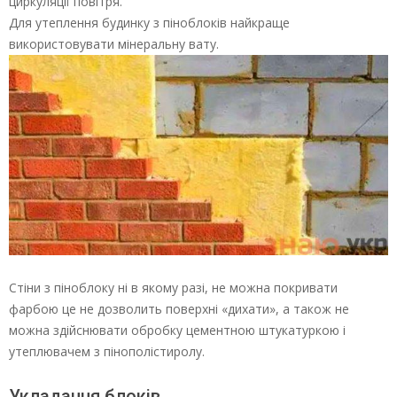
циркуляції повітря.
Для утеплення будинку з піноблоків найкраще
використовувати мінеральну вату.
Стіни з піноблоку ні в якому разі, не можна покривати
фарбою це не дозволить поверхні «дихати», а також не
можна здійснювати обробку цементною штукатуркою і
утеплювачем з пінополістиролу.
Укладання блоків