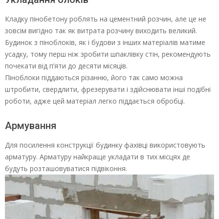
Кладку пінобетону роблять на цементний розчин, але це не
зовсім вигідно так як витрата розчину виходить великий.
Будинок з піноблоків, як і будови з інших матеріалів матиме
усадку, тому перш ніж зробити шпаклівку стін, рекомендують
почекати від п’яти до десяти місяців.
Піноблоки піддаються різанню, його так само можна
штробити, свердлити, фрезерувати і здійснювати інші подібні
роботи, адже цей матеріал легко піддається обробці.
Армування
Для посилення конструкції будинку фахівці використовують
арматуру. Арматуру найкраще укладати в тих місцях де
будуть розташовуватися підвіконня.