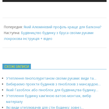
2022-
03-
Попередня:
Який Алюмінієвий профіль краще для балкона?
08
Наступна:
Будівництво будинку з бруса своїми руками
:покрокова інструкція + відео
СХОЖІ ЗАПИСИ
Утеплення пінополіуретаном своїми руками: види та…
Вибираємо проекти будинків з піноблоків з мансардою…
Який Газоблок або піноблок для будівництва будинку…
Утеплення будинку кам'яною ватою-монтаж, вибір
матеріалу
Які види утеплювачів для стін будинку: зовні і…