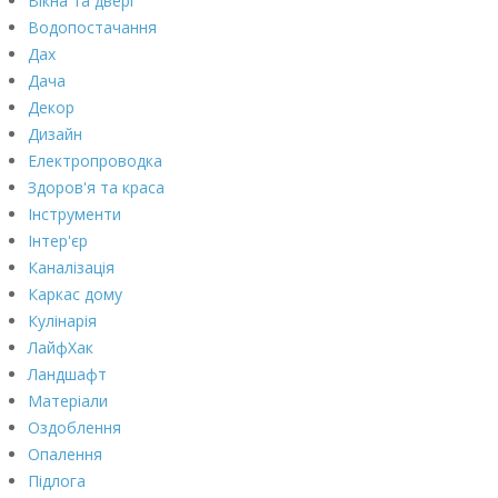
Вікна та двері
Водопостачання
Дах
Дача
Декор
Дизайн
Електропроводка
Здоров'я та краса
Інструменти
Інтер'єр
Каналізація
Каркас дому
Кулінарія
ЛайфХак
Ландшафт
Матеріали
Оздоблення
Опалення
Підлога