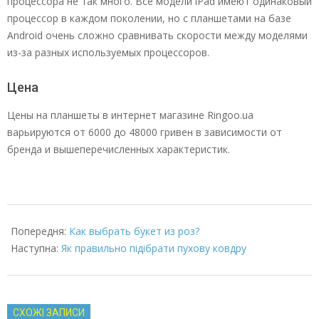
процессора не так много. Все модели iPad имеют одинаковый
процессор в каждом поколении, но с планшетами на базе
Android очень сложно сравнивать скорости между моделями
из-за разных используемых процессоров.
Цена
Цены на планшеты в интернет магазине Ringoo.ua
варьируются от 6000 до 48000 гривен в зависимости от
бренда и вышеперечисленных характеристик.
2023-
02-
Попередня:
Как выбрать букет из роз?
09
Наступна:
Як правильно підібрати пухову ковдру
СХОЖІ ЗАПИСИ