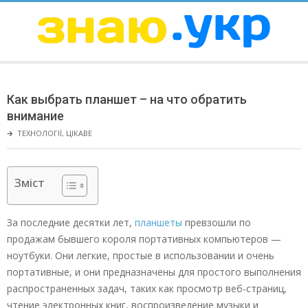
Skip
to
content
ЗНАЮ
Secondary
Navigation
Как выбрать планшет – на что обратить
Menu
внимание
🡲
ТЕХНОЛОГІЇ
,
ЦІКАВЕ
Зміст
За последние десятки лет,
планшеты
превзошли по
продажам бывшего короля портативных компьютеров —
ноутбуки. Они легкие, простые в использовании и очень
портативные, и они предназначены для простого выполнения
распространенных задач, таких как просмотр веб-страниц,
чтение электронных книг, воспроизведение музыки и