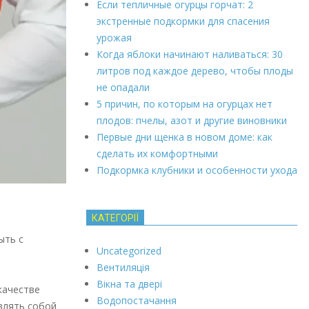
Если тепличные огурцы горчат: 2
экстренные подкормки для спасения
урожая
Когда яблоки начинают наливаться: 30
литров под каждое дерево, чтобы плоды
не опадали
5 причин, по которым на огурцах нет
плодов: пчелы, азот и другие виновники
Первые дни щенка в новом доме: как
сделать их комфортными
Подкормка клубники и особенности ухода
КАТЕГОРІЇ
ыть с
Uncategorized
Вентиляція
Вікна та двері
качестве
Водопостачання
влять собой