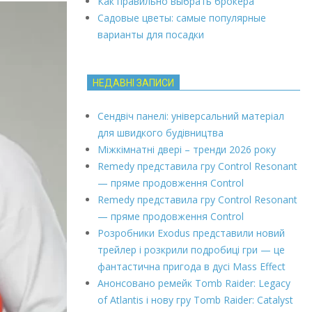
Как правильно выбрать брокера
Садовые цветы: самые популярные
варианты для посадки
НЕДАВНІ ЗАПИСИ
Сендвіч панелі: універсальний матеріал
для швидкого будівництва
Міжкімнатні двері – тренди 2026 року
Remedy представила гру Control Resonant
— пряме продовження Control
Remedy представила гру Control Resonant
— пряме продовження Control
Розробники Exodus представили новий
трейлер і розкрили подробиці гри — це
фантастична пригода в дусі Mass Effect
Анонсовано ремейк Tomb Raider: Legacy
of Atlantis і нову гру Tomb Raider: Catalyst