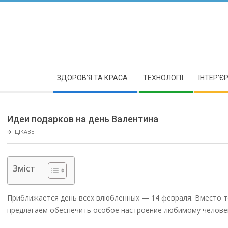
Skip
to
content
Secondary
ЗДОРОВ’Я ТА КРАСА
ТЕХНОЛОГІЇ
ІНТЕР’Є
Navigation
Menu
Идеи подарков на день Валентина
🡲
ЦІКАВЕ
Зміст
Приближается день всех влюбленных — 14 февраля. Вместо т
предлагаем обеспечить особое настроение любимому человек