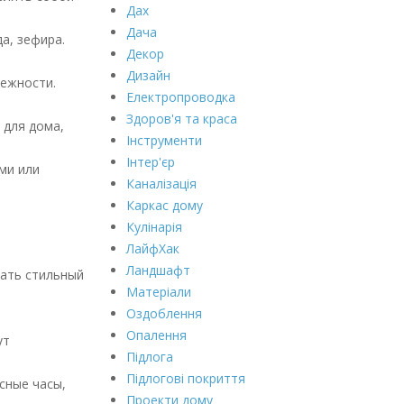
Дах
Дача
а, зефира.
Декор
Дизайн
нежности.
Електропроводка
Здоров'я та краса
 для дома,
Інструменти
Інтер'єр
ми или
Каналізація
Каркас дому
Кулінарія
ЛайфХак
Ландшафт
рать стильный
Матеріали
Оздоблення
Опалення
ут
Підлога
Підлогові покриття
сные часы,
Проекти дому