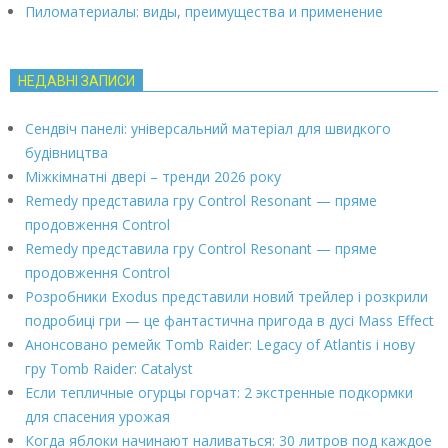
Пиломатериалы: виды, преимущества и применение
НЕДАВНІ ЗАПИСИ
Сендвіч панелі: універсальний матеріал для швидкого
будівництва
Міжкімнатні двері – тренди 2026 року
Remedy представила гру Control Resonant — пряме
продовження Control
Remedy представила гру Control Resonant — пряме
продовження Control
Розробники Exodus представили новий трейлер і розкрили
подробиці гри — це фантастична пригода в дусі Mass Effect
Анонсовано ремейк Tomb Raider: Legacy of Atlantis і нову
гру Tomb Raider: Catalyst
Если тепличные огурцы горчат: 2 экстренные подкормки
для спасения урожая
Когда яблоки начинают наливаться: 30 литров под каждое