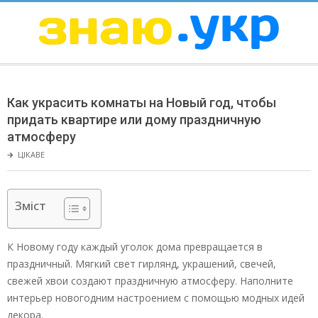
Skip
to
content
ЗНАЮ
Secondary
Navigation
Как украсить комнаты на Новый год, чтобы
Menu
придать квартире или дому праздничную
атмосферу
🡲
ЦІКАВЕ
Зміст
К Новому году каждый уголок дома превращается в
праздничный. Мягкий свет гирлянд, украшений, свечей,
свежей хвои создают праздничную атмосферу. Наполните
интерьер новогодним настроением с помощью модных идей
декора.