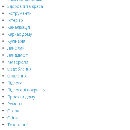
Здоров'я та краса
Інструменти
Інтер'єр
Каналізація
Каркас дому
Кулінарія
ЛайфХак
Ландшафт
Матеріали
Оздоблення
Опалення
Підлога
Підлогові покриття
Проекти дому
Ремонт
Стеля
Стіни
Технології