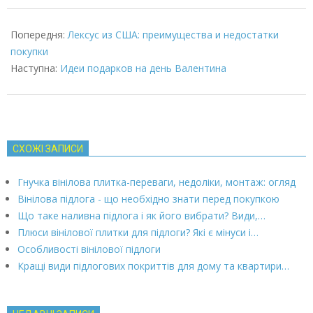
2024-
01-
Попередня:
Лексус из США: преимущества и недостатки
25
покупки
Наступна:
Идеи подарков на день Валентина
СХОЖІ ЗАПИСИ
Гнучка вінілова плитка-переваги, недоліки, монтаж: огляд
Вінілова підлога - що необхідно знати перед покупкою
Що таке наливна підлога і як його вибрати? Види,…
Плюси вінілової плитки для підлоги? Які є мінуси і…
Особливості вінілової підлоги
Кращі види підлогових покриттів для дому та квартири…