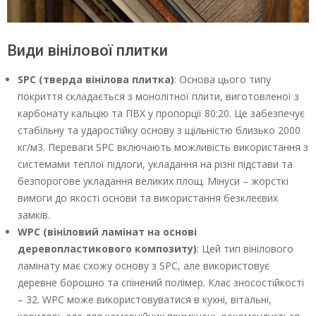
Види вінілової плитки
SPC (тверда вінілова плитка)
: Основа цього типу
покриття складається з монолітної плити, виготовленої ​​з
карбонату кальцію та ПВХ у пропорції 80:20. Це забезпечує
стабільну та ударостійку основу з щільністю близько 2000
кг/м3. Переваги SPC включають можливість використання з
системами теплої підлоги, укладання на різні підстави та
безпорогове укладання великих площ. Мінуси – жорсткі
вимоги до якості основи та використання безклеєвих
замків.
WPC (вініловий ламінат на основі
деревопластикового композиту)
: Цей тип вінілового
ламінату має схожу основу з SPC, але використовує
деревне борошно та спінений полімер. Клас зносостійкості
– 32. WPC може використовуватися в кухні, вітальні,