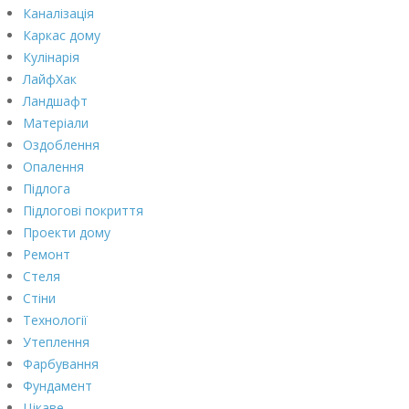
Каналізація
Каркас дому
Кулінарія
ЛайфХак
Ландшафт
Матеріали
Оздоблення
Опалення
Підлога
Підлогові покриття
Проекти дому
Ремонт
Стеля
Стіни
Технології
Утеплення
Фарбування
Фундамент
Цікаве