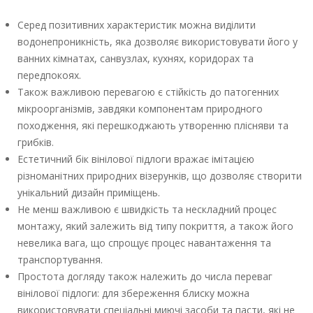
Серед позитивних характеристик можна виділити
водонепроникність, яка дозволяє використовувати його у
ванних кімнатах, санвузлах, кухнях, коридорах та
передпокоях.
Також важливою перевагою є стійкість до патогенних
мікроорганізмів, завдяки компонентам природного
походження, які перешкоджають утворенню плісняви та
грибків.
Естетичний бік вінілової підлоги вражає імітацією
різноманітних природних візерунків, що дозволяє створити
унікальний дизайн приміщень.
Не менш важливою є швидкість та нескладний процес
монтажу, який залежить від типу покриття, а також його
невелика вага, що спрощує процес навантаження та
транспортування.
Простота догляду також належить до числа переваг
вінілової підлоги: для збереження блиску можна
використовувати спеціальні миючі засоби та пасти, які не