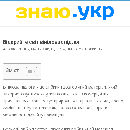
Skip
to
content
ЗНАЮ
Secondary
Navigation
Відкрийте світ вінілових підлог
Menu
🡲
ОЗДОБЛЕННЯ
,
МАТЕРІАЛИ
,
ПІДЛОГА
,
ПІДЛОГОВІ ПОКРИТТЯ
Зміст
Вінілова підлога – це стійкий і довговічний матеріал, який
використовується як у житлових, так і в комерційних
приміщеннях. Вона імітує природні матеріали, такі як дерево,
камінь, плитку та текстиль, що дозволяє розширити
можливості дизайну приміщень.
Великий вибір текстур і візерунків робить цей матеріал