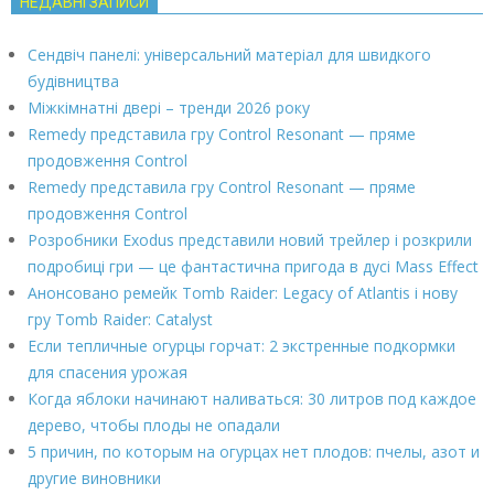
НЕДАВНІ ЗАПИСИ
Сендвіч панелі: універсальний матеріал для швидкого
будівництва
Міжкімнатні двері – тренди 2026 року
Remedy представила гру Control Resonant — пряме
продовження Control
Remedy представила гру Control Resonant — пряме
продовження Control
Розробники Exodus представили новий трейлер і розкрили
подробиці гри — це фантастична пригода в дусі Mass Effect
Анонсовано ремейк Tomb Raider: Legacy of Atlantis і нову
гру Tomb Raider: Catalyst
Если тепличные огурцы горчат: 2 экстренные подкормки
для спасения урожая
Когда яблоки начинают наливаться: 30 литров под каждое
дерево, чтобы плоды не опадали
5 причин, по которым на огурцах нет плодов: пчелы, азот и
другие виновники