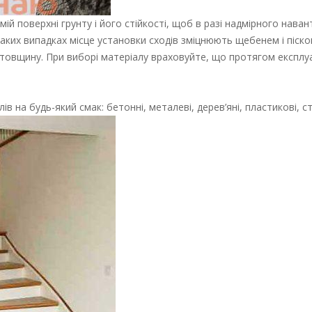
й поверхні грунту і його стійкості, щоб в разі надмірного нава
таких випадках місце установки сходів зміцнюють щебенем і піском 
 товщину. При виборі матеріалу враховуйте, що протягом експлуа
 на будь-який смак: бетонні, металеві, дерев’яні, пластикові, ст