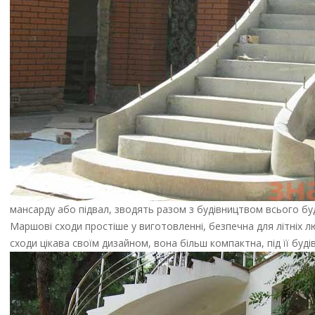
мансарду або підвал, зводять разом з будівництвом всього бу
Маршові сходи простіше у виготовленні, безпечна для літніх лю
сходи цікава своїм дизайном, вона більш компактна, під її буді