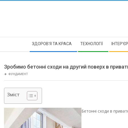
Skip
to
content
Secondary
ЗДОРОВ’Я ТА КРАСА
ТЕХНОЛОГІЇ
ІНТЕР’Є
Navigation
Menu
Зробимо бетонні сходи на другий поверх в приват
🡲
ФУНДАМЕНТ
Зміст
Бетонні сходи в прива