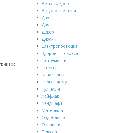
Вікна та двері
;
Водопостачання
Дах
Дача
Декор
Дизайн
Електропроводка
Здоров'я та краса
Інструменти
гвинтові.
Інтер'єр
Каналізація
Каркас дому
Кулінарія
ЛайфХак
Ландшафт
Матеріали
Оздоблення
Опалення
Підлога