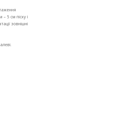
нтаження
– 5 см піску і
тації зовнішні
алеві.