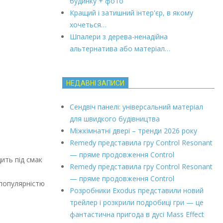
будинку + фото
Кращий і затишний інтер'єр, в якому
хочеться…
Шпалери з дерева-ненадійна
альтернатива або матеріал…
НЕДАВНІ ЗАПИСИ
Сендвіч панелі: універсальний матеріал
для швидкого будівництва
Міжкімнатні двері – тренди 2026 року
Remedy представила гру Control Resonant
— пряме продовження Control
ить під смак
Remedy представила гру Control Resonant
— пряме продовження Control
 популярністю
Розробники Exodus представили новий
трейлер і розкрили подробиці гри — це
фантастична пригода в дусі Mass Effect