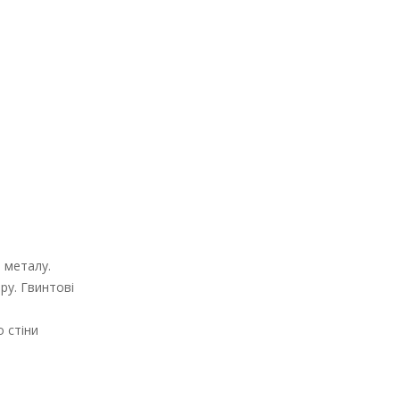
 металу.
ру. Гвинтові
о стіни