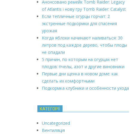
Анонсовано ремейк Tomb Raider: Legacy
of Atlantis і нову гру Tomb Raider: Catalyst
Если тепличные огурцы горчат: 2
экстренные подкормки для спасения
урожая
Когда яблоки начинают наливаться: 30
литров под каждое дерево, чтобы плоды
не опадали
5 причин, по которым на огурцах нет
плодов: пчелы, азот и другие виновники
Первые дни щенка в новом доме: как
сделать их комфортными
Подкормка клубники и особенности ухода
КАТЕГОРІЇ
Uncategorized
Вентиляція