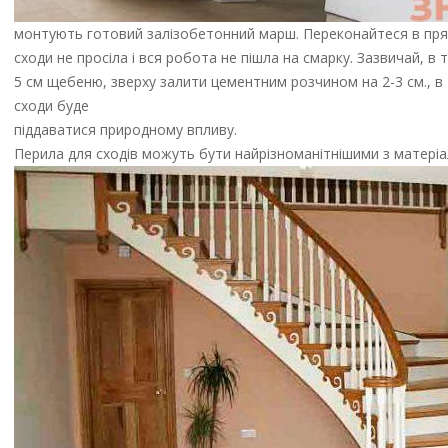
монтують готовий залізобетонний марш. Переконайтеся в прямі
сходи не просіла і вся робота не пішла на смарку. Зазвичай, в 
5 см щебеню, зверху залити цементним розчином на 2-3 см., в
сходи буде
піддаватися природному впливу.
Перила для сходів можуть бути найрізноманітнішими з матеріалів