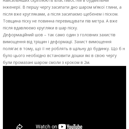
найсильніших скріплюють властивостей в будівельній
інженерії. В першу чергу засипати дно шаром м’якої глини, а
після вже кругляками, а після засипаємо щебенем і піском.
Товщина піску не повинна перевищувати пів метра. А вже
після вдавлюємо кругляки в шар піску.
Деформаційний шов – так само один з головних захистів
вимощення від тріщин і деформації. Захист вимощення
полягає в тому, що її не роблять в щільну до будинку. Що б н
було цього необхідно встановити дошки які в свою чергу
були промазані шаром смоли з кроком в 2м.