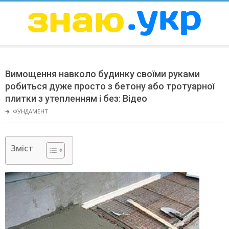
Skip
to
content
ЗНАЮ
Secondary
Navigation
Вимощення навколо будинку своїми руками
Menu
робиться дуже просто з бетону або тротуарної
плитки з утепленням і без: Відео
🡲
ФУНДАМЕНТ
Зміст