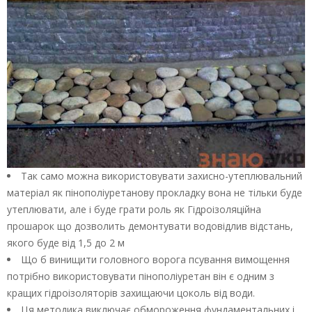
Так само можна використовувати захисно-утеплювальний
матеріал як пінополіуретанову прокладку вона не тільки буде
утеплювати, але і буде грати роль як Гідроізоляційна
прошарок що дозволить демонтувати водовідлив відстань,
якого буде від 1,5 до 2 м
Що б винищити головного ворога псування вимощення
потрібно використовувати пінополіуретан він є одним з
кращих гідроізоляторів захищаючи цоколь від води.
Ця методика виключає обмороження фундаментальних і