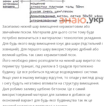
Засипаємо нижній шар вимощення керамзитовим або
звичайним піском. Матеріалів для цього сотні тому буде
потрібно визначиться з матеріалом і технологією укладання.
Для будь-якого виду вимощення існує два шари (підстильний і
зовнішній). Для першого шару використовуємо дрібний або
великий щебінь так само керамзитовий пісок.
Його необхідно рівно розподілити на нижній шар виритої по
периметру траншеї, під ухилом в 5 градусів протилежно
будинку. Це все робиться під місце водовідливної системи.
Якщо ухил в іншому випадку відсутня, то опади у вигляді дощу
і снігу будуть негативно впливати на структуру вимощення.
Далі робимо заливку щебеню бетоном. Це є самий
використовуваний матеріал для заливки в добавок це
економний варіант для будь-якої будівництва так як це
дешевий матеріал в порівнянні з іншими.