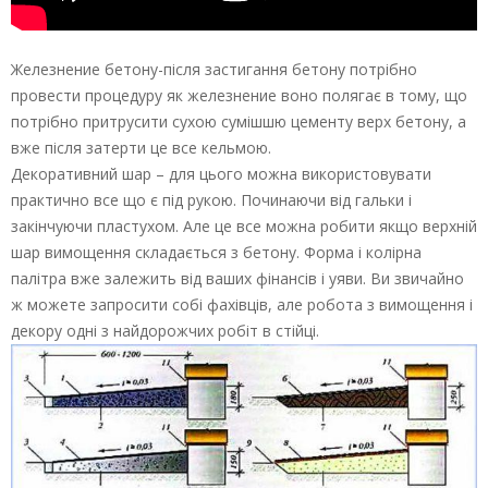
Железнение бетону-після застигання бетону потрібно
провести процедуру як железнение воно полягає в тому, що
потрібно притрусити сухою сумішшю цементу верх бетону, а
вже після затерти це все кельмою.
Декоративний шар – для цього можна використовувати
практично все що є під рукою. Починаючи від гальки і
закінчуючи пластухом. Але це все можна робити якщо верхній
шар вимощення складається з бетону. Форма і колірна
палітра вже залежить від ваших фінансів і уяви. Ви звичайно
ж можете запросити собі фахівців, але робота з вимощення і
декору одні з найдорожчих робіт в стійці.