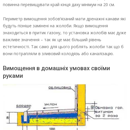
повинна перевищувати край кінця даху мінімум на 20 см.
Периметр вимощення зобов’язаний мати дренажні канави які
будуть пізніше замінені на жолоби. Якщо вимощення
знаходиться в притик газону, то установка жолобів має дуже
важливе значення – так як це має більший рівень
естетичності. Так само для цього роблять жолоби так що б
вони потрапляли в зливовий колодязь або каналізацію.
Вимощення в домашніх умовах своїми
руками