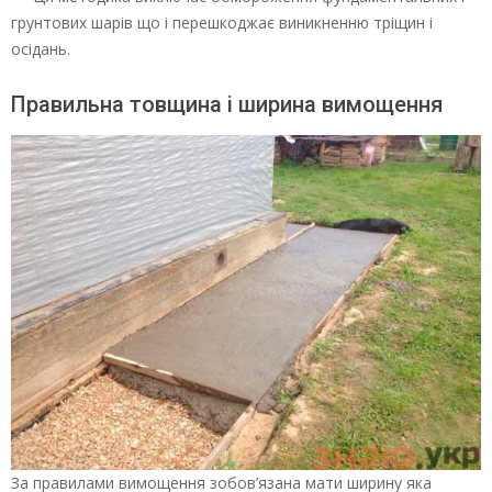
грунтових шарів що і перешкоджає виникненню тріщин і
осідань.
Правильна товщина і ширина вимощення
За правилами вимощення зобов’язана мати ширину яка