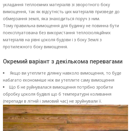
укладання теплоємних матеріалів зі зворотного боку
вимощення, так як відсутність цих матеріалів призведе до
обмерзання землі, яка знаходиться поруч з ним.
Тому правильна вимощення для будинку не повинна бути
поексплуатована без використання теплоізоляційних
матеріалів на рівні цоколя будови і з боку Землі з
протилежного боку вимощення.
Окремий варіант з декількома перевагами
Якщо ви утеплите ділянку навколо вимощення, то буде
набагато економніше ніж ви утеплите саму вимощення
Що б не руйнувалася вимощення потрібно зробити
обробку цоколя будівлі що б температурні коливання
(перепади в літній і зимовий час) не зруйнували її.