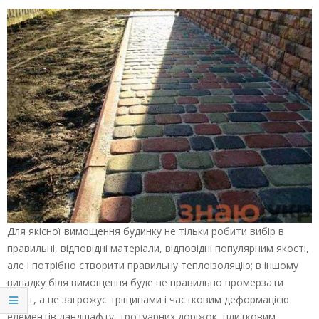
Для якісної вимощення будинку не тільки робити вибір в
правильні, відповідні матеріали, відповідні популярним якості,
але і потрібно створити правильну теплоізоляцію; в іншому
випадку біля вимощення буде не правильно промерзати
грунт, а це загрожує тріщинами і частковим деформацією
елементів ландшафту: тротуарних доріжок, плитковим