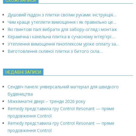
СХОЖІ ЗАПИСИ
Душовий піддон з плитки своїми руками: інструкція…
Чим краще утеплити вимощення і як правильно це…
Які гвинтові палі вибрати для забору-огляд і монтаж
Керамічна і кахельна плитка в сучасному інтер'єрі:…
Утеплення вимощення піноплексом уріже оплату за…
Виготовлення скляної плитки з битого скла…
НЕДАВНІ ЗАПИСИ
Сендвіч панелі: універсальний матеріал для швидкого
будівництва
Міжкімнатні двері – тренди 2026 року
Remedy представила гру Control Resonant — пряме
продовження Control
Remedy представила гру Control Resonant — пряме
продовження Control