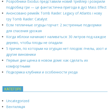
Розробники Exodus представили новий трейлер і розкрили
подробиці гри — це фантастична пригода в дусі Mass Effect
Анонсовано ремейк Tomb Raider: Legacy of Atlantis і нову
гру Tomb Raider: Catalyst
Если тепличные огурцы горчат: 2 экстренные подкормки
для спасения урожая
Когда яблоки начинают наливаться: 30 литров под каждое
дерево, чтобы плоды не опадали
5 причин, по которым на огурцах нет плодов: пчелы, азот и
другие виновники
Первые дни щенка в новом доме: как сделать их
комфортными
Подкормка клубники и особенности ухода
КАТЕГОРІЇ
Uncategorized
Вентиляція