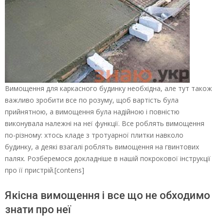
Вимощення для каркасного будинку необхідна, але тут також
важливо зробити все по розуму, щоб вартість була
прийнятною, а вимощення була надійною і повністю
виконувала належні на неї функції. Все роблять вимощення
по-різному: хтось кладе з тротуарної плитки навколо
будинку, а деякі взагалі роблять вимощення на гвинтових
палях. Розберемося докладніше в нашій покрокової інструкції
про її пристрій.[contens]
Якісна вимощення і все що не обходимо
знати про неї