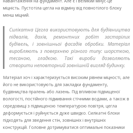
навантаження на фундамент. Але є і великий мінус-це
міцність. Пустотіла цегла на відміну від повнотілого блоку
менш міцний.
Силікатна Цегла використовують для будівництва
підвалів, дахів, ремонтних робіт застарілих
будівель, і зовнішньої фасадів обробки. Матеріал
виробляють з поверхнею різного типу: шорсткою,
тесаною, гладкою. Такі вироби дозволяють
створити неповторний зовнішній вигляд будинку.
Матеріал хоч і характеризується високим рівнем міцності, але
його не використовують для закладки фундаменту,
будівництва пралень або лазень. Під впливом підвищеної
вологості, постійного підмивання стічними водами, а також в
середовищі з підвищеною температурою повітря, цегла
деформується і руйнується дуже швидко. Силікатні блоки
підходять для зведення стін, зовнішніх і внутрішніх
конструкцій. Головне дотримуватися оптимальні показники