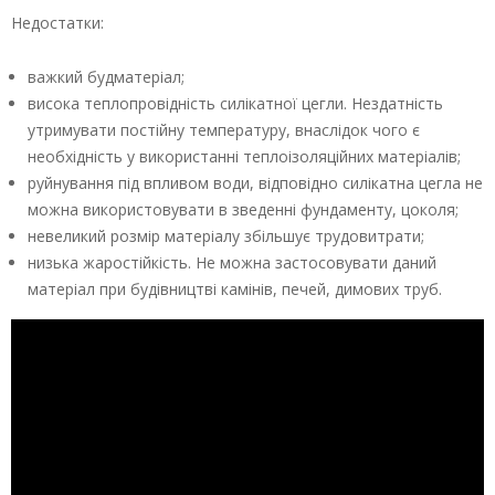
Недостатки:
важкий будматеріал;
висока теплопровідність силікатної цегли. Нездатність
утримувати постійну температуру, внаслідок чого є
необхідність у використанні теплоізоляційних матеріалів;
руйнування під впливом води, відповідно силікатна цегла не
можна використовувати в зведенні фундаменту, цоколя;
невеликий розмір матеріалу збільшує трудовитрати;
низька жаростійкість. Не можна застосовувати даний
матеріал при будівництві камінів, печей, димових труб.