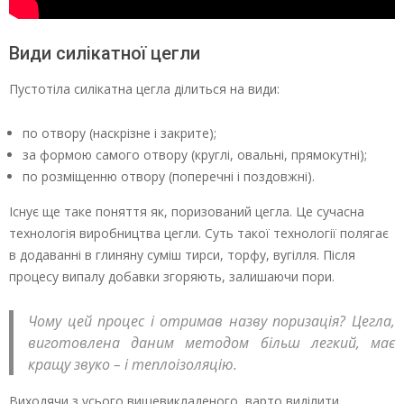
Види силікатної цегли
Пустотіла силікатна цегла ділиться на види:
по отвору (наскрізне і закрите);
за формою самого отвору (круглі, овальні, прямокутні);
по розміщенню отвору (поперечні і поздовжні).
Існує ще таке поняття як, поризований цегла. Це сучасна
технологія виробництва цегли. Суть такої технології полягає
в додаванні в глиняну суміш тирси, торфу, вугілля. Після
процесу випалу добавки згоряють, залишаючи пори.
Чому цей процес і отримав назву поризація? Цегла,
виготовлена даним методом більш легкий, має
кращу звуко – і теплоізоляцію.
Виходячи з усього вищевикладеного, варто виділити