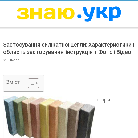
Skip
to
content
ЗНАЮ
Secondary
Navigation
Застосування силікатної цегли: Характеристики і
Menu
область застосування-інструкція + Фото і Відео
🡲
ЦІКАВЕ
Зміст
Історія