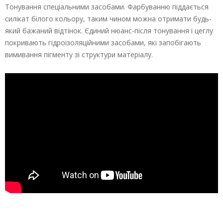
Тонування спеціальними засобами. Фарбуванню піддається
силікат білого кольору, таким чином можна отримати будь-
який бажаний відтінок. Єдиний нюанс-після тонування і цеглу
покривають гідроізоляційними засобами, які запобігають
вимивання пігменту зі структури матеріалу.