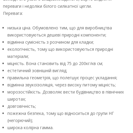
переваги і недоліки білого силікатної цегли.
Перевага:
низька ціна. Обумовлено тим, що для виробництва
використовуються дешеві природні компоненти;
відмінна сумісність з розчином для кладки;
екологічність, тому що використовуються природні
матеріали;
міцність. Вона становить від 75 до 200кг/кв см;
естетичний зовнішній вигляд;
правильна геометрія, що полегшує процес укладання;
відмінна звукоізоляція, через високу питому міцність;
морозостійкість. Дозволяє вести будівництво в північних
широтах;
довговічність;
пожежна безпека, тому що відноситься до групи НГ
(негорючий);
широка колірна гамма.