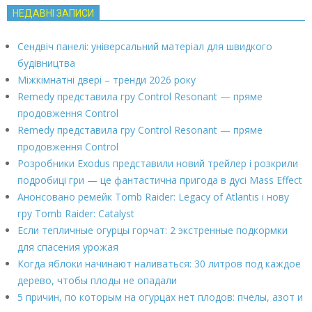
НЕДАВНІ ЗАПИСИ
Сендвіч панелі: універсальний матеріал для швидкого
будівництва
Міжкімнатні двері – тренди 2026 року
Remedy представила гру Control Resonant — пряме
продовження Control
Remedy представила гру Control Resonant — пряме
продовження Control
Розробники Exodus представили новий трейлер і розкрили
подробиці гри — це фантастична пригода в дусі Mass Effect
Анонсовано ремейк Tomb Raider: Legacy of Atlantis і нову
гру Tomb Raider: Catalyst
Если тепличные огурцы горчат: 2 экстренные подкормки
для спасения урожая
Когда яблоки начинают наливаться: 30 литров под каждое
дерево, чтобы плоды не опадали
5 причин, по которым на огурцах нет плодов: пчелы, азот и