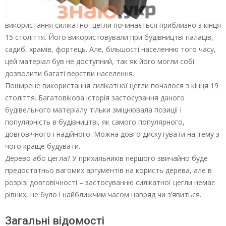
використання силікатної цегли починається приблизно з кінця
15 століття. Його використовували при будівництві палаців,
садиб, храмів, фортець. Але, більшості населенню того часу,
цей матеріал був не доступний, так як його могли собі
дозволити багаті верстви населення.
Поширене використання силікатної цегли почалося з кінця 19
століття. Багатовікова історія застосування даного
будівельного матеріалу тільки зміцнювала позиції і
популярність в будівництві, як самого популярного,
довговічного і надійного. Можна довго дискутувати на тему з
чого краще будувати.
Дерево або цегла? У прихильників першого звичайно буде
предостатньо вагомих аргументів на користь дерева, але в
розрізі довговічності – застосуванню силікатної цегли немає
рівних, не було і найближчим часом навряд чи з’явиться.
Загальні відомості