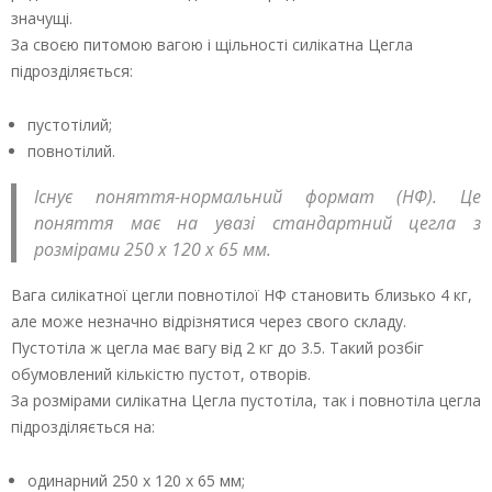
значущі.
За своєю питомою вагою і щільності силікатна Цегла
підрозділяється:
пустотілий;
повнотілий.
Існує поняття-нормальний формат (НФ). Це
поняття має на увазі стандартний цегла з
розмірами 250 х 120 х 65 мм.
Вага силікатної цегли повнотілої НФ становить близько 4 кг,
але може незначно відрізнятися через свого складу.
Пустотіла ж цегла має вагу від 2 кг до 3.5. Такий розбіг
обумовлений кількістю пустот, отворів.
За розмірами силікатна Цегла пустотіла, так і повнотіла цегла
підрозділяється на:
одинарний 250 х 120 х 65 мм;