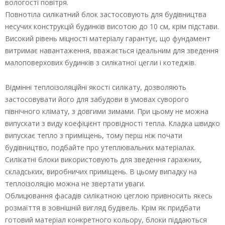
вологості повітря.
Повнотіла силікатний блок застосовують для будівництва
несучих конструкцій будинків висотою до 10 см, крім підстави.
Високий рівень міцності матеріалу гарантує, що фундамент
витримає навантаження, вважається ідеальним для зведення
малоповерхових будинків з силікатної цегли і котеджів.
Відмінні теплоізоляційні якості силікату, дозволяють
застосовувати його для забудови в умовах суворого
північного клімату, з довгими зимами. При цьому не можна
випускати з виду коефіцієнт провідності тепла. Кладка швидко
випускає тепло з приміщень, тому перш ніж почати
будівництво, подбайте про утеплювальних матеріалах.
Силікатні блоки використовують для зведення гаражних,
складських, виробничих приміщень. В цьому випадку на
теплоізоляцію можна не звертати уваги.
Облицювання фасадів силікатною цеглою привносить якесь
розмаїття в зовнішній вигляд будівель. Крім як придбати
готовий матеріал конкретного кольору, блоки піддаються