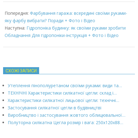
2022-
03-
Попередня:
Фарбування гаража: всередині своїми руками-
08
яку фарбу вибрати? Поради + Фото і Відео
Наступна:
Гідропоніка будинку: як своїми руками зробити
Обладнання Для гідропоніки-інструкція + Фото і Відео
СХОЖІ ЗАПИСИ
Утеплення пінополіуретаном своїми руками: види та…
ТЕХНІЧНІ Характеристики силікатної цегли: склад і…
Характеристики силікатної лицьової цегли: технічні…
Застосування силікатної цегли в будівництві
Виробництво і застосування жовтого облицювальної…
Полуторна силікатна Цегла розмір і вага: 250х120х88…