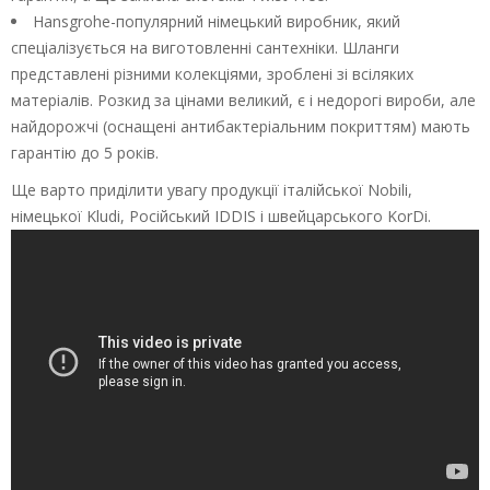
Hansgrohe-популярний німецький виробник, який
спеціалізується на виготовленні сантехніки. Шланги
представлені різними колекціями, зроблені зі всіляких
матеріалів. Розкид за цінами великий, є і недорогі вироби, але
найдорожчі (оснащені антибактеріальним покриттям) мають
гарантію до 5 років.
Ще варто приділити увагу продукції італійської Nobili,
німецької Kludi, Російський IDDIS і швейцарського KorDi.