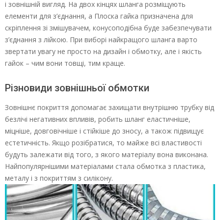
і зовнішній вигляд. На двох кінцях шланга розміщують
елементи для з’єднання, а Плоска гайка призначена для
скріплення зі змішувачем, конусоподібна буде забезпечувати
з’єднання з лійкою. При виборі найкращого шланга варто
звертати увагу не просто на дизайн і обмотку, але і якість
гайок – чим вони товщі, тим краще.
Різновиди зовнішньої обмотки
Зовнішнє покриття допомагає захищати внутрішню трубку від
безлічі негативних впливів, робить шланг еластичніше,
міцніше, довговічніше і стійкіше до зносу, а також підвищує
естетичність. Якщо розібратися, то майже всі властивості
будуть залежати від того, з якого матеріалу вона виконана.
Найпопулярнішими матеріалами стала обмотка з пластика,
металу і з покриттям з силікону.