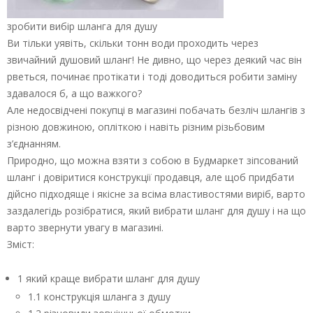
зробити вибір шланга для душу
Ви тільки уявіть, скільки тонн води проходить через
звичайний душовий шланг! Не дивно, що через деякий час він
рветься, починає протікати і тоді доводиться робити заміну
здавалося б, а що важкого?
Але недосвідчені покупці в магазині побачать безліч шлангів з
різною довжиною, опліткою і навіть різним різьбовим
з’єднанням.
Природно, що можна взяти з собою в Будмаркет зіпсований
шланг і довіритися конструкції продавця, але щоб придбати
дійсно підходяще і якісне за всіма властивостями виріб, варто
заздалегідь розібратися, який вибрати шланг для душу і на що
варто звернути увагу в магазині.
Зміст:
1 який краще вибрати шланг для душу
1.1 конструкція шланга з душу