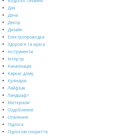
Водопостачання
Дах
Дача
Декор
Дизайн
Електропроводка
Здоров'я та краса
Інструменти
Інтер'єр
Каналізація
Каркас дому
Кулінарія
ЛайфХак
Ландшафт
Матеріали
Оздоблення
Опалення
Підлога
Підлогові покриття