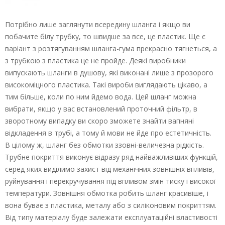
Потрібно лише заглянути всередину шланга і якщо ви
побачите білу трубку, то швидше за все, це пластик. Ще є
варіант з розтягуванням шланга-гума прекрасно тягнеться, а
з трубкою з пластика це не пройде. Деякі виробники
випускають шланги в душову, які виконані лише з прозорого
високоміцного пластика. Такі вироби виглядають цікаво, а
тим більше, коли по ним йдемо вода. Цей шланг можна
вибрати, якщо у вас встановлений проточний фільтр, в
зворотному випадку ви скоро зможете знайти вапняні
відкладення в трубі, а тому й мови не йде про естетичність.
В цілому ж, шланг без обмотки ззовні-величезна рідкість.
Трубне покриття виконує відразу ряд найважливіших функцій,
серед яких виділимо захист від механічних зовнішніх впливів,
руйнування і перекручування під впливом змін тиску і високої
температури. Зовнішня обмотка робить шланг красивіше, і
вона буває з пластика, металу або з силіконовим покриттям.
Від типу матеріалу буде залежати експлуатаційні властивості