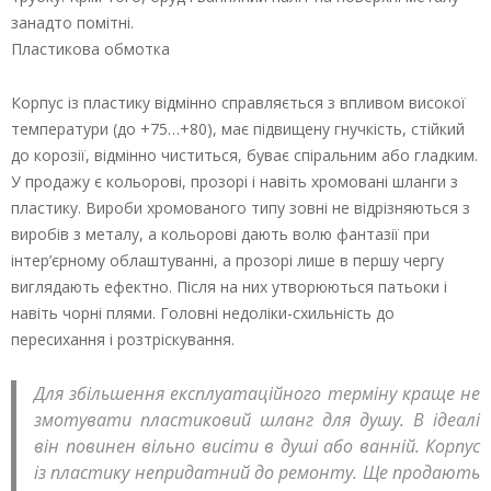
занадто помітні.
Пластикова обмотка
Корпус із пластику відмінно справляється з впливом високої
температури (до +75…+80), має підвищену гнучкість, стійкий
до корозії, відмінно чиститься, буває спіральним або гладким.
У продажу є кольорові, прозорі і навіть хромовані шланги з
пластику. Вироби хромованого типу зовні не відрізняються з
виробів з металу, а кольорові дають волю фантазії при
інтер’єрному облаштуванні, а прозорі лише в першу чергу
виглядають ефектно. Після на них утворюються патьоки і
навіть чорні плями. Головні недоліки-схильність до
пересихання і розтріскування.
Для збільшення експлуатаційного терміну краще не
змотувати пластиковий шланг для душу. В ідеалі
він повинен вільно висіти в душі або ванній. Корпус
із пластику непридатний до ремонту. Ще продають