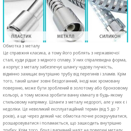
Обмотка з металу
Це справжня класика, а тому його роблять з нержавіючої
сталі, куди рідше з мідного сплаву. У них спіралевидна форма,
а корпус з металу забезпечує шлангу чудову гнучкість,
відмінно захищає внутрішню трубу від перегинів і зламів. Крім
того, такий шланг зовні бездоганний, іноді має хромовану
поверхню, може бути зроблений в золотому або бронзовому
кольорі, а тому можна зробити ванну кімнату в будь-якому
стильовому напрямку. Шланги з металу недорогі, але у них є і
недоліки. Це невеликий експлуатаційний термін (від 5 до 7
років), а ще через деякий час обмотка почне розкручуватися,
розшаровуватися і поламається, що зашкодить внутрішню
трубку. Крім того, бруд і вапняний наліт на поверхні металу