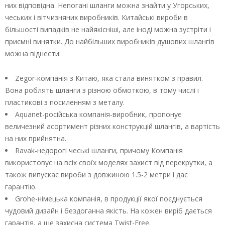
них відповідна. Непогані шланги можна знайти у Угорських,
чеських і вітчизняних виробників. Китайські вироби в
більшості випадків не найякісніші, але іноді можна зустріти і
приємні винятки. До найбільших виробників душових шлангів
можна віднести:
Zegor-компанія з Китаю, яка стала винятком з правил.
Вона роблять шланги з різною обмоткою, в тому числі і
пластикові з посиленням з металу.
Aquanet-російська компанія-виробник, пропонує
величезний асортимент різних конструкцій шлангів, а вартість
на них прийнятна.
Ravak-недорогі чеські шланги, причому Компанія
використовує на всіх своїх моделях захист від перекрутки, а
також випускає вироби з довжиною 1.5-2 метри і дає
гарантію.
Grohe-німецька компанія, в продукції якої поєднується
чудовий дизайн і бездоганна якість. На кожен виріб дається
гарантія, а ще захисна система Twist-Free.