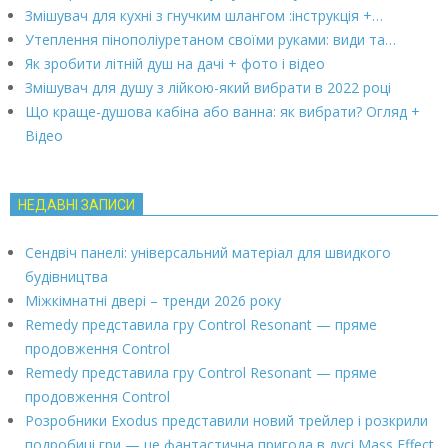
Змішувач для кухні з гнучким шлангом :інструкція +…
Утеплення пінополіуретаном своїми руками: види та…
Як зробити літній душ на дачі + фото і відео
Змішувач для душу з лійкою-який вибрати в 2022 році
Що краще-душова кабіна або ванна: як вибрати? Огляд +
Відео
НЕДАВНІ ЗАПИСИ
Сендвіч панелі: універсальний матеріал для швидкого
будівництва
Міжкімнатні двері – тренди 2026 року
Remedy представила гру Control Resonant — пряме
продовження Control
Remedy представила гру Control Resonant — пряме
продовження Control
Розробники Exodus представили новий трейлер і розкрили
подробиці гри — це фантастична пригода в дусі Mass Effect