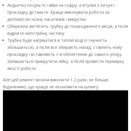
Акуратно посуньте гайки на гофру, а втулки з латуні і
прокладку дістаньте. Краще виконувати роботи за
допомогою ножа, пасатижів і викрутки.
Обережно витягніть трубку до пошкодженого місця, а після
відріжте непотрібну частину.
Трубка буде нагріватися в теплій воді (її гнучкість
збільшиться), а після все збирають назад, ставлять нову
прокладку і вставляють її в обплетення до самого упору.
Залишається прикрутити лійку, а після провести перевірку
якості роботи.
Але цей ремонт можна виконати 1-2 рази, не більше.
Відзначимо, що краще не економити на шлангу.