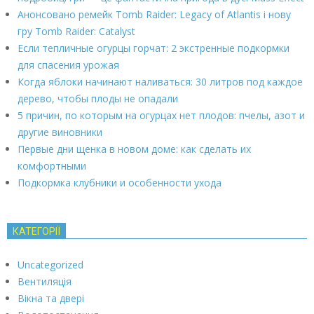
Анонсовано ремейк Tomb Raider: Legacy of Atlantis і нову
гру Tomb Raider: Catalyst
Если тепличные огурцы горчат: 2 экстренные подкормки
для спасения урожая
Когда яблоки начинают наливаться: 30 литров под каждое
дерево, чтобы плоды не опадали
5 причин, по которым на огурцах нет плодов: пчелы, азот и
другие виновники
Первые дни щенка в новом доме: как сделать их
комфортными
Подкормка клубники и особенности ухода
КАТЕГОРІЇ
Uncategorized
Вентиляція
Вікна та двері