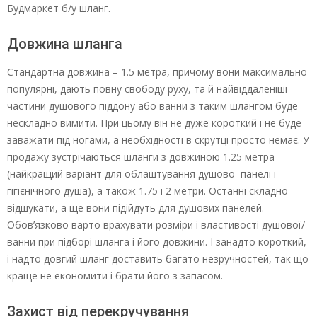
Будмаркет б/у шланг.
Довжина шланга
Стандартна довжина – 1.5 метра, причому вони максимально
популярні, дають повну свободу руху, та й найвіддаленіші
частини душового піддону або ванни з таким шлангом буде
нескладно вимити. При цьому він не дуже короткий і не буде
заважати під ногами, а необхідності в скрутці просто немає. У
продажу зустрічаються шланги з довжиною 1.25 метра
(найкращий варіант для облаштування душової панелі і
гігієнічного душа), а також 1.75 і 2 метри. Останні складно
відшукати, а ще вони підійдуть для душових панелей.
Обов’язково варто врахувати розміри і властивості душової/
ванни при підборі шланга і його довжини. І занадто короткий,
і надто довгий шланг доставить багато незручностей, так що
краще не економити і брати його з запасом.
Захист від перекручування