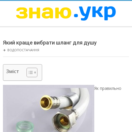
Skip
to
content
ЗНАЮ
Secondary
Navigation
Який краще вибрати шланг для душу
Menu
🡲
ВОДОПОСТАЧАННЯ
Зміст
Як правильно