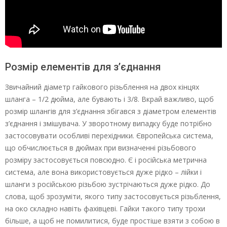
Розмір елементів для з’єднання
Звичайний діаметр гайкового різьблення на двох кінцях
шланга – 1/2 дюйма, але бувають і 3/8. Вкрай важливо, щоб
розмір шлангів для з’єднання збігався з діаметром елементів
з’єднання і змішувача. У зворотному випадку буде потрібно
застосовувати особливі перехідники. Європейська система,
що обчислюється в дюймах при визначенні різьбового
розміру застосовується повсюдно. Є і російська метрична
система, але вона використовується дуже рідко – лійки і
шланги з російською різьбою зустрічаються дуже рідко. До
слова, щоб зрозуміти, якого типу застосовується різьблення,
на око складно навіть фахівцеві. Гайки такого типу трохи
більше, а щоб не помилитися, буде простіше взяти з собою в