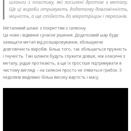
шланги з пластику, які посилені дротом з металу.
Ще ці вироби отримують додаткову довговічність,
міцність, а ще стійкість до мікротріщин і перегинів.
Металевий шланг з покриттям з силікону
Це нове і відмінне сучасне рішення. Додатковий шар буде
захищати метал від розшаровування, збільшуючи
довговічність виробів. Більш того, так збільшиться пружність
і гнучкість. Такі шланги будуть служити довше, ніж класичні з
металу, рідше протікають, а ще їх простіше підтримувати в
чистому вигляді – на силіконі просто не з’явиться грибок. З
недоліків виділимо більш високу вартість і масу.