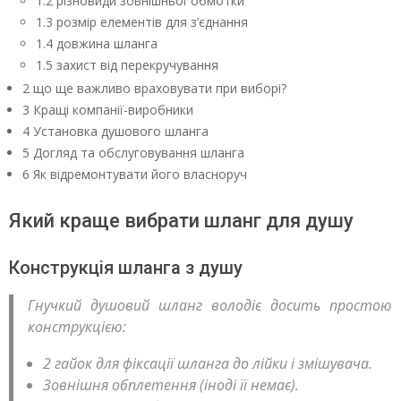
1.2 різновиди зовнішньої обмотки
1.3 розмір елементів для з’єднання
1.4 довжина шланга
1.5 захист від перекручування
2 що ще важливо враховувати при виборі?
3 Кращі компанії-виробники
4 Установка душового шланга
5 Догляд та обслуговування шланга
6 Як відремонтувати його власноруч
Який краще вибрати шланг для душу
Конструкція шланга з душу
Гнучкий душовий шланг володіє досить простою
конструкцією:
2 гайок для фіксації шланга до лійки і змішувача.
Зовнішня обплетення (іноді її немає).