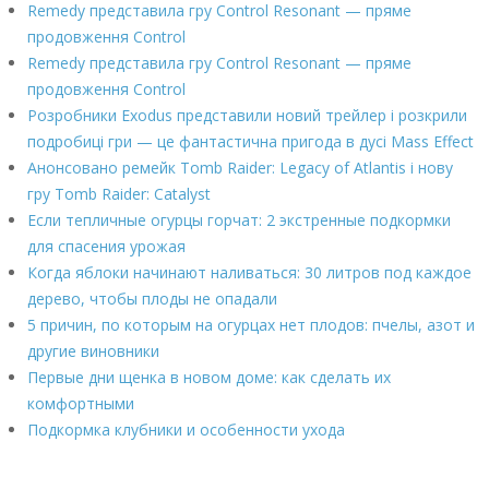
Remedy представила гру Control Resonant — пряме
продовження Control
Remedy представила гру Control Resonant — пряме
продовження Control
Розробники Exodus представили новий трейлер і розкрили
подробиці гри — це фантастична пригода в дусі Mass Effect
Анонсовано ремейк Tomb Raider: Legacy of Atlantis і нову
гру Tomb Raider: Catalyst
Если тепличные огурцы горчат: 2 экстренные подкормки
для спасения урожая
Когда яблоки начинают наливаться: 30 литров под каждое
дерево, чтобы плоды не опадали
5 причин, по которым на огурцах нет плодов: пчелы, азот и
другие виновники
Первые дни щенка в новом доме: как сделать их
комфортными
Подкормка клубники и особенности ухода