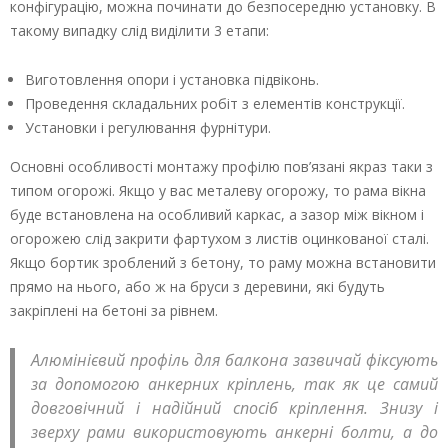
конфігурацію, можна починати до безпосередню установку. В
такому випадку слід виділити 3 етапи:
Виготовлення опори і установка підвіконь.
Проведення складальних робіт з елементів конструкції.
Установки і регулювання фурнітури.
Основні особливості монтажу профілю пов’язані якраз таки з
типом огорожі. Якщо у вас металеву огорожу, то рама вікна
буде встановлена на особливий каркас, а зазор між вікном і
огорожею слід закрити фартухом з листів оцинкованої сталі.
Якщо бортик зроблений з бетону, то раму можна встановити
прямо на нього, або ж на бруси з деревини, які будуть
закріплені на бетоні за рівнем.
Алюмінієвий профіль для балкона зазвичай фіксують
за допомогою анкерних кріплень, так як це самий
довговічний і надійний спосіб кріплення. Знизу і
зверху рами використовують анкерні болти, а до