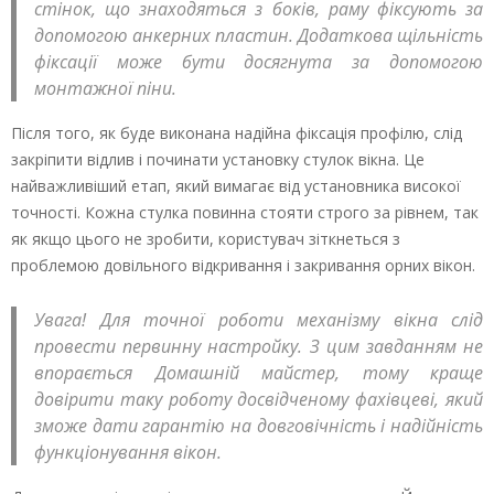
стінок, що знаходяться з боків, раму фіксують за
допомогою анкерних пластин. Додаткова щільність
фіксації може бути досягнута за допомогою
монтажної піни.
Після того, як буде виконана надійна фіксація профілю, слід
закріпити відлив і починати установку стулок вікна. Це
найважливіший етап, який вимагає від установника високої
точності. Кожна стулка повинна стояти строго за рівнем, так
як якщо цього не зробити, користувач зіткнеться з
проблемою довільного відкривання і закривання орних вікон.
Увага! Для точної роботи механізму вікна слід
провести первинну настройку. З цим завданням не
впорається Домашній майстер, тому краще
довірити таку роботу досвідченому фахівцеві, який
зможе дати гарантію на довговічність і надійність
функціонування вікон.