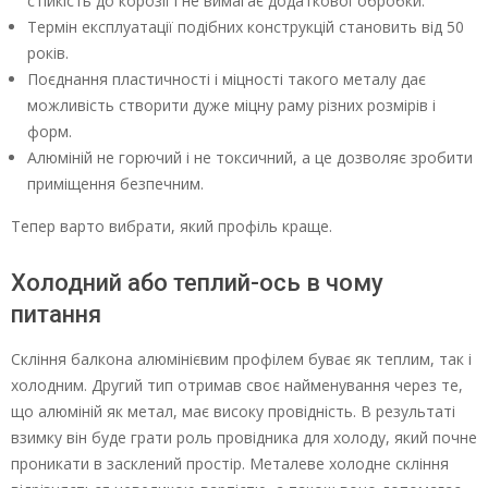
стійкість до корозії і не вимагає додаткової обробки.
Термін експлуатації подібних конструкцій становить від 50
років.
Поєднання пластичності і міцності такого металу дає
можливість створити дуже міцну раму різних розмірів і
форм.
Алюміній не горючий і не токсичний, а це дозволяє зробити
приміщення безпечним.
Тепер варто вибрати, який профіль краще.
Холодний або теплий-ось в чому
питання
Скління балкона алюмінієвим профілем буває як теплим, так і
холодним. Другий тип отримав своє найменування через те,
що алюміній як метал, має високу провідність. В результаті
взимку він буде грати роль провідника для холоду, який почне
проникати в засклений простір. Металеве холодне скління