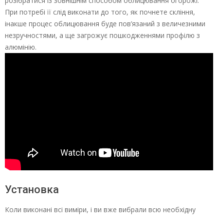
розібратися із зовнішнім способом облицювання огорожі.
При потребі її слід виконати до того, як почнете скління,
інакше процес облицювання буде пов’язаний з величезними
незручностями, а ще загрожує пошкодженнями профілю з
алюмінію.
Установка
Коли виконані всі виміри, і ви вже вибрали всю необхідну