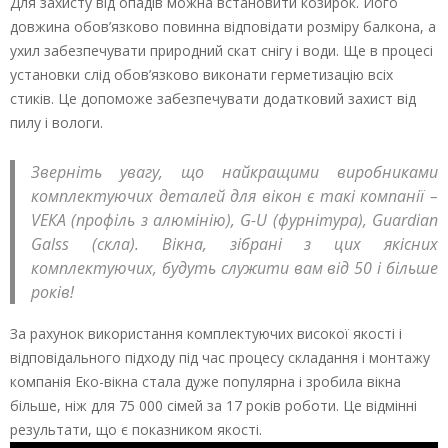
Для захисту від опадів можна встановити козирок. Його
довжина обов’язково повинна відповідати розміру балкона, а
ухил забезпечувати природний скат снігу і води. Ще в процесі
установки слід обов’язково виконати герметизацію всіх
стиків. Це допоможе забезпечувати додатковий захист від
пилу і вологи.
Зверніть увагу, що найкращими виробниками
комплектуючих деталей для вікон є такі компанії –
VЕКА (профіль з алюмінію), G-U (фурнітура), Guаrdiаn
Gаlss (скла). Вікна, зібрані з цих якісних
комплектуючих, будуть служити вам від 50 і більше
років!
За рахунок використання комплектуючих високої якості і
відповідального підходу під час процесу складання і монтажу
компанія Еко-вікна стала дуже популярна і зробила вікна
більше, ніж для 75 000 сімей за 17 років роботи. Це відмінні
результати, що є показником якості.