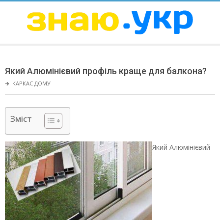
Skip
to
content
ЗНАЮ
Secondary
Navigation
Який Алюмінієвий профіль краще для балкона?
Menu
🡲
КАРКАС ДОМУ
Зміст
Який Алюмінієвий