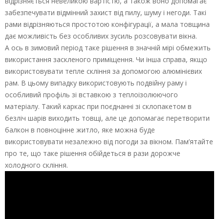
відрізняється невеликою вартістю, а також воно допомагає
забезпечувати відмінний захист від пилу, шуму і негоди. Такі
рами відрізняються простотою конфігурації, а мала товщина
дає можливість без особливих зусиль розсовувати вікна.
А ось в зимовий період таке рішення в значній мірі обмежить
використання заскленого приміщення. Чи інша справа, якщо
використовувати тепле скління за допомогою алюмінієвих
рам. В цьому випадку використовують подвійну раму і
особливий профіль зі вставкою з теплоізолюючого
матеріалу. Такий каркас при поєднанні зі склопакетом в
безліч шарів виходить товщі, але це допомагає перетворити
балкон в повноцінне житло, яке можна буде
використовувати незалежно від погоди за вікном. Пам’ятайте
про те, що таке рішення обійдеться в рази дорожче
холодного скління.