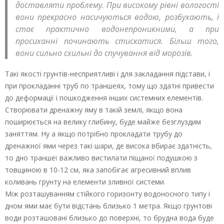
доставляти проблему. При високому рівні вологості
вони прекрасно насичуються водою, розбухають, і
стає практично водонепроникними, а при
просиханні починають стискатися. Більш того,
вони сильно схильні до спучування від морозів.
Такі якості грунтів-несприятливі і для закладання підстави, і
при прокладанні труб по траншеях, тому що здатні привести
до деформації і пошкодження інших системних елементів.
Створювати дренажну яму в такій землі, якщо вона
поширюється на велику глибину, буде майже безглуздим
заняттям. Ну а якщо потрібно прокладати трубу до
дренажної ями через такі шари, де висока вбирає здатність,
то дно траншеї важливо вистилати піщаної подушкою з
товщиною в 10-12 см, яка запобігає агресивний вплив
коливань грунту на елементи зливної системи.
Між розташуванням стійкого горизонту водоносного типу і
дном ями має бути відстань близько 1 метра. Якщо грунтові
води розташовані близько до поверхні, то брудна вода буде