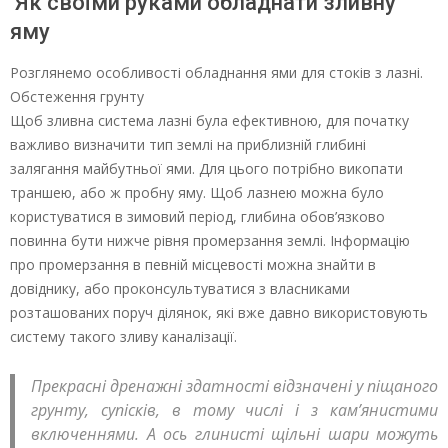
Як своїми руками обладнати зливну
яму
Розглянемо особливості обладнання ями для стоків з лазні.
Обстеження грунту
Щоб зливна система лазні була ефективною, для початку
важливо визначити тип землі на приблизній глибині
залягання майбутньої ями. Для цього потрібно викопати
траншею, або ж пробну яму. Щоб лазнею можна було
користуватися в зимовий період, глибина обов’язково
повинна бути нижче рівня промерзання землі. Інформацію
про промерзання в певній місцевості можна знайти в
довіднику, або проконсультуватися з власниками
розташованих поруч ділянок, які вже давно використовують
систему такого зливу каналізації.
Прекрасні дренажні здатності відзначені у піщаного
грунту, супісків, в тому числі і з кам’янистими
включеннями. А ось глинисті щільні шари можуть