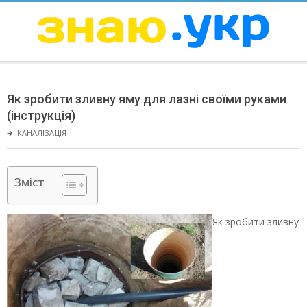
Skip
to
content
ЗНАЮ
Secondary
Navigation
Як зробити зливну яму для лазні своїми руками
Menu
(інструкція)
🡲
КАНАЛІЗАЦІЯ
Зміст
Як зробити зливну