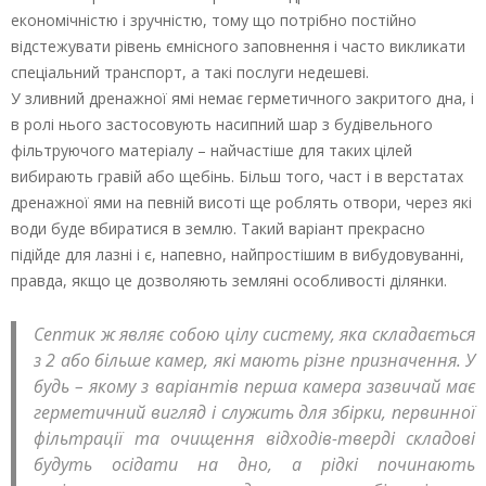
економічністю і зручністю, тому що потрібно постійно
відстежувати рівень ємнісного заповнення і часто викликати
спеціальний транспорт, а такі послуги недешеві.
У зливний дренажної ямі немає герметичного закритого дна, і
в ролі нього застосовують насипний шар з будівельного
фільтруючого матеріалу – найчастіше для таких цілей
вибирають гравій або щебінь. Більш того, част і в верстатах
дренажної ями на певній висоті ще роблять отвори, через які
води буде вбиратися в землю. Такий варіант прекрасно
підійде для лазні і є, напевно, найпростішим в вибудовуванні,
правда, якщо це дозволяють земляні особливості ділянки.
Септик ж являє собою цілу систему, яка складається
з 2 або більше камер, які мають різне призначення. У
будь – якому з варіантів перша камера зазвичай має
герметичний вигляд і служить для збірки, первинної
фільтрації та очищення відходів-тверді складові
будуть осідати на дно, а рідкі починають