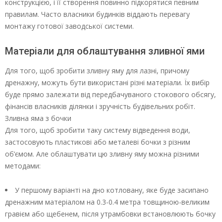
конструкцією, і її створення повинно підкорятися певним
правилам. Часто власники будинків віддають перевагу
монтажу готової заводської системи.
Матеріали для облаштування зливної ями
Для того, щоб зробити зливну яму для лазні, причому
дренажну, можуть бути використані різні матеріали. Їх вибір
буде прямо залежати від передбачуваного стокового обсягу,
фінансів власників ділянки і зручність будівельних робіт.
Зливна яма з бочки
Для того, щоб зробити таку систему відведення води,
застосовують пластикові або металеві бочки з різним
об’ємом. Але облаштувати цю зливну яму можна різними
методами:
У першому варіанті на дно котловану, яке буде засипано
дренажним матеріалом на 0.3-0.4 метра товщиною-великим
гравієм або щебенем, після утрамбовки встановлюють бочку