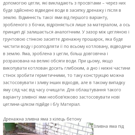
допомогою цегли, які викладають з просвітами – через них
буде здійснено відведені води в засипку дренажу і після в
землю. Відмінність такої ями від першого варіанту,
зробленого з бочки, відрізняється лише за матеріалом, а ось
принцип дії залишається аналогічним. У зазор між цегляною і
грунтовою стінкою засипте дренажну прошарок, яка буде
чистити воду і розподіляти її по всьому котловану, відводячи
в землю. Яма, зроблена з цегли, більш довговічна і
розрахована на великі обсяги води. При цьому, якщо
викопувати котлован досить глибоким, а дно і нижні частини
стінок зробити герметичними, то таку конструкцію можна
застосовувати і зливу інших відходів, але в такому випадку
яму слід час від часу очищати. Для облаштування такого
варіанту зливної ями необов’язково застосовувати нові
цеглини-цілком підійде і б/у Матеріал.
Дренажна зливна яма з кілець бетону
Зливна яма під