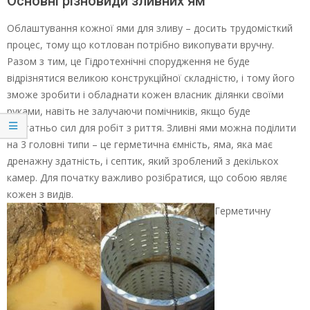
Основні різновиди зливних ям
Облаштування кожної ями для зливу – досить трудомісткий
процес, тому що котлован потрібно викопувати вручну.
Разом з тим, це Гідротехнічні спорудження не буде
відрізнятися великою конструкційної складністю, і тому його
зможе зробити і обладнати кожен власник ділянки своїми
руками, навіть не залучаючи помічників, якщо буде
достатньо сил для робіт з риття. Зливні ями можна поділити
на 3 головні типи – це герметична ємність, яма, яка має
дренажну здатність, і септик, який зроблений з декількох
камер. Для початку важливо розібратися, що собою являє
кожен з видів.
Герметичну