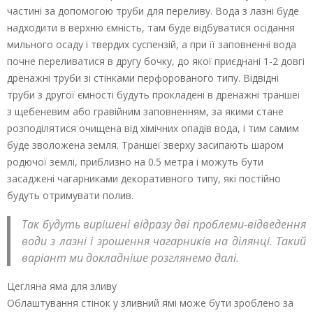
частині за допомогою труби для переливу. Вода з лазні буде
надходити в верхню ємність, там буде відбуватися осідання
мильного осаду і твердих суспензій, а при її заповненні вода
почне переливатися в другу бочку, до якої приєднані 1-2 довгі
дренажні труби зі стінками перфорованого типу. Відвідні
труби з другої ємності будуть прокладені в дренажні траншеї
з щебеневим або гравійним заповненням, за якими стане
розподілятися очищена від хімічних опадів вода, і тим самим
буде зволожена земля. Траншеї зверху засипають шаром
родючої землі, приблизно на 0.5 метра і можуть бути
засаджені чагарниками декоративного типу, які постійно
будуть отримувати полив.
Так будуть вирішені відразу дві проблеми-відведення
води з лазні і зрошення чагарників на ділянці. Такий
варіант ми докладніше розглянемо далі.
Цегляна яма для зливу
Облаштування стінок у зливний ямі може бути зроблено за