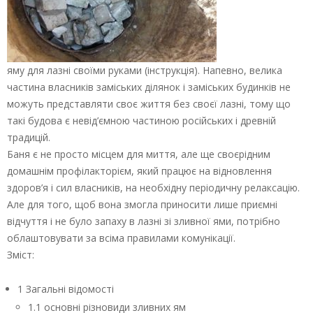
яму для лазні своїми руками (інструкція). Напевно, велика
частина власників заміських ділянок і заміських будинків не
можуть представляти своє життя без своєї лазні, тому що
такі будова є невід’ємною частиною російських і древній
традицій.
Баня є не просто місцем для миття, але ще своєрідним
домашнім профілакторієм, який працює на відновлення
здоров’я і сил власників, на необхідну періодичну релаксацію.
Але для того, щоб вона змогла приносити лише приємні
відчуття і не було запаху в лазні зі зливної ями, потрібно
облаштовувати за всіма правилами комунікації.
Зміст:
1 Загальні відомості
1.1 основні різновиди зливних ям