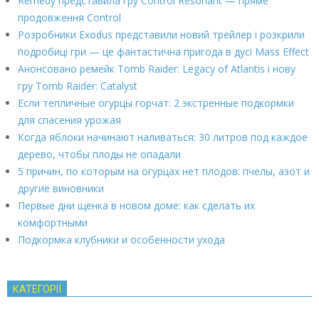
Remedy представила гру Control Resonant — пряме
продовження Control
Розробники Exodus представили новий трейлер і розкрили
подробиці гри — це фантастична пригода в дусі Mass Effect
Анонсовано ремейк Tomb Raider: Legacy of Atlantis і нову
гру Tomb Raider: Catalyst
Если тепличные огурцы горчат: 2 экстренные подкормки
для спасения урожая
Когда яблоки начинают наливаться: 30 литров под каждое
дерево, чтобы плоды не опадали
5 причин, по которым на огурцах нет плодов: пчелы, азот и
другие виновники
Первые дни щенка в новом доме: как сделать их
комфортными
Подкормка клубники и особенности ухода
КАТЕГОРІЇ