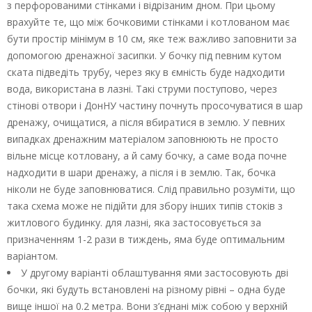
з перфорованими стінками і відрізаним дном. При цьому
врахуйте те, що між бочковими стінками і котлованом має
бути простір мінімум в 10 см, яке теж важливо заповнити за
допомогою дренажної засипки. У бочку під певним кутом
ската підведіть трубу, через яку в ємність буде надходити
вода, використана в лазні. Такі струми поступово, через
стінові отвори і ДонНУ частину почнуть просочуватися в шар
дренажу, очищатися, а після вбиратися в землю. У певних
випадках дренажним матеріалом заповнюють не просто
вільне місце котловану, а й саму бочку, а саме вода почне
надходити в шари дренажу, а після і в землю. Так, бочка
ніколи не буде заповнюватися. Слід правильно розуміти, що
така схема може не підійти для збору інших типів стоків з
житлового будинку. для лазні, яка застосовується за
призначенням 1-2 рази в тиждень, яма буде оптимальним
варіантом.
У другому варіанті облаштування ями застосовують дві
бочки, які будуть встановлені на різному рівні – одна буде
вище іншої на 0.2 метра. Вони з’єднані між собою у верхній