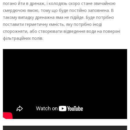
погано йти в дренаж, і колодязь скоро стане звичайною
смердючою ямою, тому що буде постійно заповнена. В
такому випадку дренажна яма не підійде. Буде потрібно
поставити герметичну ємність, яку потрібно іноді
спорожняти, або створювати відведення води на поверхні
фільтраційних полів.