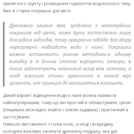
прилеглого грунту і розміщення горизонтів водоносного типу.
Яма зі старих покришок для авто
Дренажна зливна яма, зроблена з непотрібних
покришок від авто, може бути застосована лише
для рідких відходів, тому прекрасно підійде для збору
нерегулярно надходить води з лазні. Покришки
можна встановити різним методами-в одному
випадку в їх бічних стінках вирізують отвори, в
інших забезпечують невеликий зазор між скатами, а
іноді зовнішні стінки практично в повній мірі
зрізають, але принцип дії залишається колишнім.
Даний варіант відведення води з лазні можна називати
найпопулярнішим, тому що він простий в облаштуванні, ціною
(покришки нескладно знайти і зовсім задарма) і практичний в
застосуванні.
Навколо виставленої стопки коліс, а іноді і всередину
колодязя важливо засипати дренажну подушку, яка дає