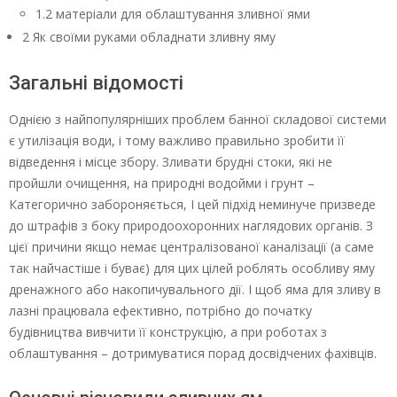
1.2 матеріали для облаштування зливної ями
2 Як своїми руками обладнати зливну яму
Загальні відомості
Однією з найпопулярніших проблем банної складової системи
є утилізація води, і тому важливо правильно зробити її
відведення і місце збору. Зливати брудні стоки, які не
пройшли очищення, на природні водойми і грунт –
Категорично забороняється, І цей підхід неминуче призведе
до штрафів з боку природоохоронних наглядових органів. З
цієї причини якщо немає централізованої каналізації (а саме
так найчастіше і буває) для цих цілей роблять особливу яму
дренажного або накопичувального дії. І щоб яма для зливу в
лазні працювала ефективно, потрібно до початку
будівництва вивчити її конструкцію, а при роботах з
облаштування – дотримуватися порад досвідчених фахівців.