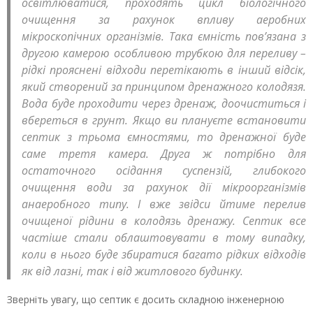
освітлюватися, проходять цикл біологічного
очищення за рахунок впливу аеробних
мікроскопічних організмів. Така ємність пов’язана з
другою камерою особливою трубкою для переливу –
рідкі прояснені відходи перетікають в інший відсік,
який створений за принципом дренажного колодязя.
Вода буде проходити через дренаж, доочиститься і
вбереться в грунт. Якщо ви плануєте встановити
септик з трьома ємностями, то дренажної буде
саме третя камера. Друга ж потрібно для
остаточного осідання суспензій, глибокого
очищення води за рахунок дії мікроорганізмів
анаеробного типу. І вже звідси йтиме перелив
очищеної рідини в колодязь дренажу. Септик все
частіше стали облаштовувати в тому випадку,
коли в нього буде збиратися багато рідких відходів
як від лазні, так і від житлового будинку.
Зверніть увагу, що септик є досить складною інженерною