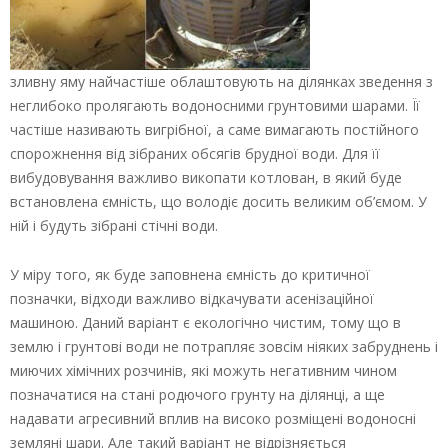
зливну яму найчастіше облаштовують на ділянках зведення з
неглибоко пролягають водоносними грунтовими шарами. Її
частіше називають вигрібної, а саме вимагають постійного
спорожнення від зібраних обсягів брудної води. Для її
вибудовування важливо викопати котлован, в який буде
встановлена ємність, що володіє досить великим об’ємом. У
ній і будуть зібрані стічні води.
У міру того, як буде заповнена ємність до критичної
позначки, відходи важливо відкачувати асенізаційної
машиною. Даний варіант є екологічно чистим, тому що в
землю і грунтові води не потрапляє зовсім ніяких забруднень і
миючих хімічних розчинів, які можуть негативним чином
позначатися на стані родючого грунту на ділянці, а ще
надавати агресивний вплив на високо розміщені водоносні
земляні шари. Але такий варіант не відрізняється