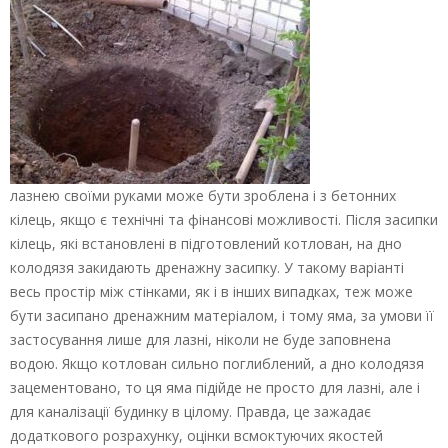
лазнею своїми руками може бути зроблена і з бетонних
кілець, якщо є технічні та фінансові можливості. Після засипки
кілець, які встановлені в підготовлений котлован, на дно
колодязя закидають дренажну засипку. У такому варіанті
весь простір між стінками, як і в інших випадках, теж може
бути засипано дренажним матеріалом, і тому яма, за умови її
застосування лише для лазні, ніколи не буде заповнена
водою. Якщо котлован сильно поглиблений, а дно колодязя
зацементовано, то ця яма підійде не просто для лазні, але і
для каналізації будинку в цілому. Правда, це зажадає
додаткового розрахунку, оцінки всмоктуючих якостей