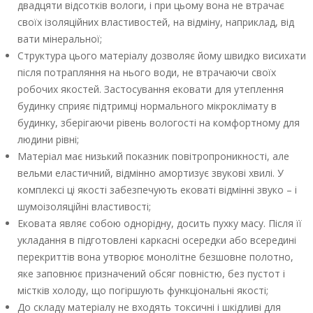
двадцяти відсотків вологи, і при цьому вона не втрачає
своїх ізоляційних властивостей, на відміну, наприклад, від
вати мінеральної;
Структура цього матеріалу дозволяє йому швидко висихати
після потрапляння на нього води, не втрачаючи своїх
робочих якостей. Застосування ековати для утеплення
будинку сприяє підтримці нормального мікроклімату в
будинку, зберігаючи рівень вологості на комфортному для
людини рівні;
Матеріал має низький показник повітропроникності, але
вельми еластичний, відмінно амортизує звукові хвилі. У
комплексі ці якості забезпечують ековаті відмінні звуко – і
шумоізоляційні властивості;
Ековата являє собою однорідну, досить пухку масу. Після її
укладання в підготовлені каркасні осередки або всередині
перекриттів вона утворює монолітне безшовне полотно,
яке заповнює призначений обсяг повністю, без пустот і
містків холоду, що погіршують функціональні якості;
До складу матеріалу не входять токсичні і шкідливі для