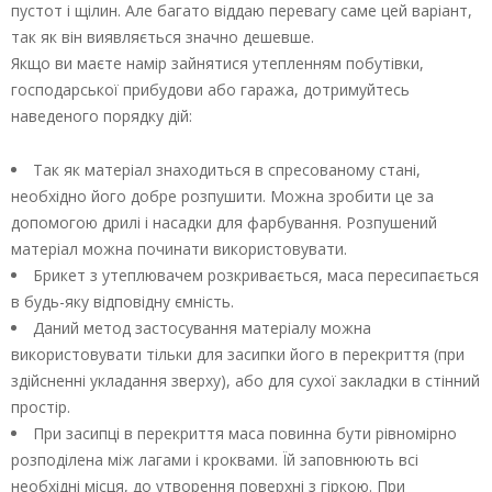
пустот і щілин. Але багато віддаю перевагу саме цей варіант,
так як він виявляється значно дешевше.
Якщо ви маєте намір зайнятися утепленням побутівки,
господарської прибудови або гаража, дотримуйтесь
наведеного порядку дій:
Так як матеріал знаходиться в спресованому стані,
необхідно його добре розпушити. Можна зробити це за
допомогою дрилі і насадки для фарбування. Розпушений
матеріал можна починати використовувати.
Брикет з утеплювачем розкривається, маса пересипається
в будь-яку відповідну ємність.
Даний метод застосування матеріалу можна
використовувати тільки для засипки його в перекриття (при
здійсненні укладання зверху), або для сухої закладки в стінний
простір.
При засипці в перекриття маса повинна бути рівномірно
розподілена між лагами і кроквами. Їй заповнюють всі
необхідні місця, до утворення поверхні з гіркою. При