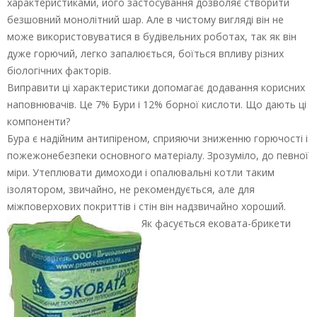
характеристиками, його застосування дозволяє створити
безшовний монолітний шар. Але в чистому вигляді він не
може використовуватися в будівельних роботах, так як він
дуже горючий, легко запалюється, боїться впливу різних
біологічних факторів.
Виправити ці характеристики допомагає додавання корисних
наповнювачів. Це 7% Бури і 12% борної кислоти. Що дають ці
компоненти?
Бура є надійним антипіреном, сприяючи зниженню горючості і
пожежонебезпеки основного матеріалу. Зрозуміло, до певної
міри. Утеплювати димоходи і опалювальні котли таким
ізолятором, звичайно, не рекомендується, але для
міжповерхових покриттів і стін він надзвичайно хороший.
Як фасується ековата-брикети