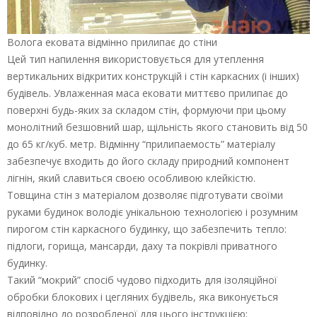
Волога ековата відмінно прилипає до стіни
Цей тип напилення використовується для утеплення
вертикальних відкритих конструкцій і стін каркасних (і інших)
будівель. Увлаженная маса ековати миттєво прилипає до
поверхні будь-яких за складом стін, формуючи при цьому
монолітний безшовний шар, щільність якого становить від 50
до 65 кг/куб. метр. Відмінну “прилипаемость” матеріалу
забезпечує входить до його складу природний компонент
лігнін, який славиться своєю особливою клейкістю.
Товщина стін з матеріалом дозволяє підготувати своїми
руками будинок володіє унікальною технологією і розумним
пирогом стін каркасного будинку, що забезпечить тепло:
підлоги, горища, мансарди, даху та покрівлі приватного
будинку.
Такий “мокрий” спосіб чудово підходить для ізоляційної
обробки блокових і цегляних будівель, яка виконується
відповідно до розробленої для цього інструкцією: