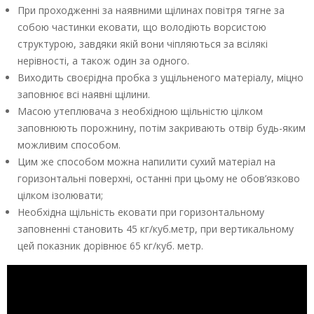
При проходженні за наявними щілинах повітря тягне за
собою частинки ековати, що володіють ворсистою
структурою, завдяки якій вони чіпляються за всілякі
нерівності, а також один за одного.
Виходить своєрідна пробка з ущільненого матеріалу, міцно
заповнює всі наявні щілини.
Масою утеплювача з необхідною щільністю цілком
заповнюють порожнину, потім закривають отвір будь-яким
можливим способом.
Цим же способом можна напилити сухий матеріал на
горизонтальні поверхні, останні при цьому не обов’язково
цілком ізолювати;
Необхідна щільність ековати при горизонтальному
заповненні становить 45 кг/куб.метр, при вертикальному
цей показник дорівнює 65 кг/куб. метр.