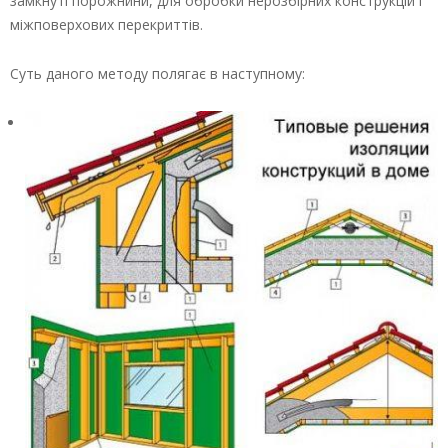
замкнуті порожнини, для обробки нерозбірних конструкцій і
міжповерхових перекриттів.
Суть даного методу полягає в наступному: