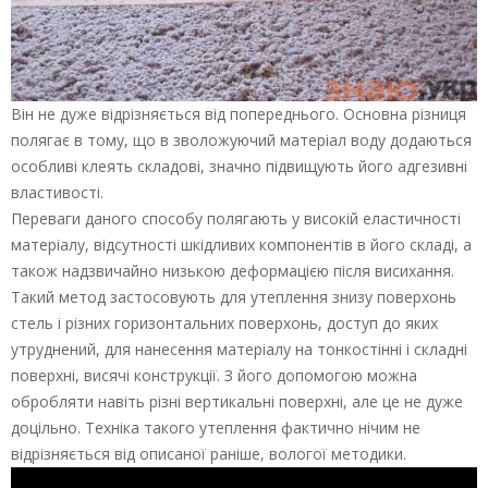
Він не дуже відрізняється від попереднього. Основна різниця
полягає в тому, що в зволожуючий матеріал воду додаються
особливі клеять складові, значно підвищують його адгезивні
властивості.
Переваги даного способу полягають у високій еластичності
матеріалу, відсутності шкідливих компонентів в його складі, а
також надзвичайно низькою деформацією після висихання.
Такий метод застосовують для утеплення знизу поверхонь
стель і різних горизонтальних поверхонь, доступ до яких
утруднений, для нанесення матеріалу на тонкостінні і складні
поверхні, висячі конструкції. З його допомогою можна
обробляти навіть різні вертикальні поверхні, але це не дуже
доцільно. Техніка такого утеплення фактично нічим не
відрізняється від описаної раніше, вологої методики.