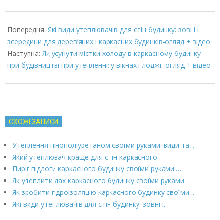
2022-
03-
Попередня:
Які види утеплювачів для стін будинку: зовні і
08
зсередини для дерев’яних і каркасних будинків-огляд + відео
Наступна:
Як усунути містки холоду в каркасному будинку
при будівництві при утепленні: у вікнах і лоджії-огляд + відео
СХОЖІ ЗАПИСИ
Утеплення пінополіуретаном своїми руками: види та…
Який утеплювач краще для стін каркасного…
Пиріг підлоги каркасного будинку своїми руками:…
Як утеплити дах каркасного будинку своїми руками…
Як зробити гідроізоляцію каркасного будинку своїми…
Які види утеплювачів для стін будинку: зовні і…