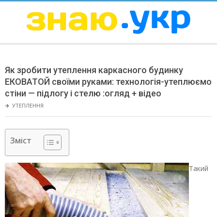
Skip
to
content
ЗНАЮ
Secondary
Navigation
Як зробити утеплення каркасного будинку
Menu
ЕКОВАТОЙ своїми руками: технологія-утеплюємо
стіни — підлогу і стелю :огляд + відео
🡲
УТЕПЛЕННЯ
Зміст
Такий