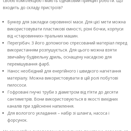
своєю комплекцією і мають однаковий принцип роботи. Що
входить до складу пристроїв?
Бункер для закладки сировинної маси. Для цієї мети можна
використовувати пластикові ємності, різні бочки, корпуси
від «старовинних» пральних машин.
Перегрібач. З його допомогою спресований матеріал перед
використанням розпушується. Для цього можна взяти
звичайну будівельну дриль, оснащену насадкою для
перемішування фарб.
Нанос необхідний для енергійного і швидкого нагнітання
матеріалу. Можна використовувати в цій ролі побутові
пилососи.
Гофровані гнучкі труби з діаметром від п’яти до десяти
сантиметрів. Вони використовуються в якості вихідних
каналів при здійсненні напилення.
Для вологого укладання – набір зі шланга, насоса і
форсунок.