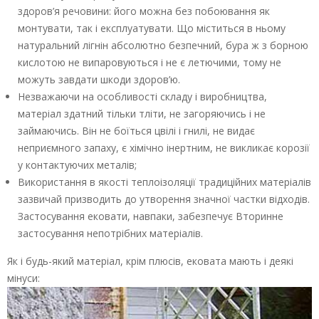
здоров’я речовини: його можна без побоювання як
монтувати, так і експлуатувати. Що міститься в ньому
натуральний лігнін абсолютно безпечний, бура ж з борною
кислотою не випаровуються і не є летючими, тому не
можуть завдати шкоди здоров’ю.
Незважаючи на особливості складу і виробництва,
матеріал здатний тільки тліти, не загоряючись і не
займаючись. Він не боїться цвілі і гнилі, не видає
неприємного запаху, є хімічно інертним, не викликає корозії
у контактуючих металів;
Використання в якості теплоізоляції традиційних матеріалів
зазвичай призводить до утворення значної частки відходів.
Застосування ековати, навпаки, забезпечує Вторинне
застосування непотрібних матеріалів.
Як і будь-який матеріал, крім плюсів, ековата мають і деякі
мінуси: