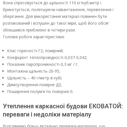
Вона спресовується до щільності 110 кг/куб.метр і
брикетується, полегшуючи навантаження, перевезення і
зберігання. Для використання матеріал повинен бути
розпакований і вспушен до такої міри, щоб його обсяг
збільшився приблизно в чотири рази.
Головні робочі характеристики:
Клас горючості-Г2, помірний;
Коефіцієнт теплопровідності-0,037-0,042;
Показник паропроникності-0,3 мг / г;
Монтажна щільність-26-95;
Щільність – 40 г/метр в кубі;
Димоутворення-помірне Д2;
Поширення полум’я по поверхні-0.
Утеплення каркасної будови ЕКОВАТОЙ:
переваги і недоліки матеріалу
Розглянемо більш детально переваги матеріалу, що