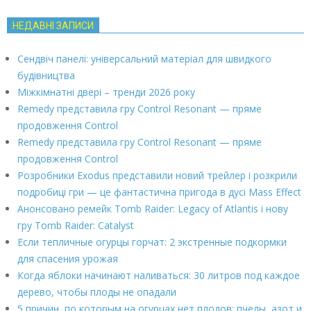
НЕДАВНІ ЗАПИСИ
Сендвіч панелі: універсальний матеріал для швидкого
будівництва
Міжкімнатні двері – тренди 2026 року
Remedy представила гру Control Resonant — пряме
продовження Control
Remedy представила гру Control Resonant — пряме
продовження Control
Розробники Exodus представили новий трейлер і розкрили
подробиці гри — це фантастична пригода в дусі Mass Effect
Анонсовано ремейк Tomb Raider: Legacy of Atlantis і нову
гру Tomb Raider: Catalyst
Если тепличные огурцы горчат: 2 экстренные подкормки
для спасения урожая
Когда яблоки начинают наливаться: 30 литров под каждое
дерево, чтобы плоды не опадали
5 причин, по которым на огурцах нет плодов: пчелы, азот и