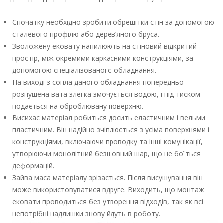
Спочатку необхідно зробити обрешітки стін за допомогою
сталевого профілю або дерев’яного бруса.
Зволожену ековату напилюють на стіновий відкритий
простір, між окремими каркасними конструкціями, за
допомогою спеціалізованого обладнання.
На виході з сопла даного обладнання попередньо
розпушена вата злегка змочується водою, і під тиском
подається на оброблювану поверхню.
Висихає матеріал робиться досить еластичним і вельми
пластичним. Він надійно зчіплюється з усіма поверхнями і
конструкціями, включаючи проводку та інші комунікації,
утворюючи монолітний безшовний шар, що не боїться
деформацій.
Зайва маса матеріалу зрізається. Після висушування він
може використовуватися вдруге. Виходить, що монтаж
ековати проводиться без утворення відходів, так як всі
непотрібні надлишки знову йдуть в роботу.