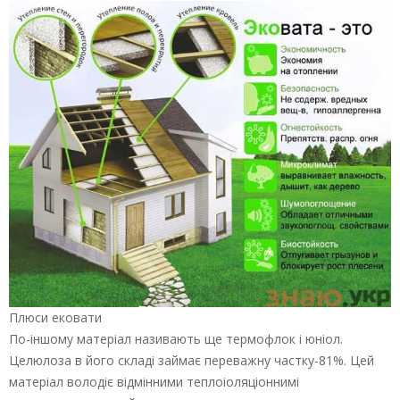
Плюси ековати
По-іншому матеріал називають ще термофлок і юніол.
Целюлоза в його складі займає переважну частку-81%. Цей
матеріал володіє відмінними теплоіоляціоннимі