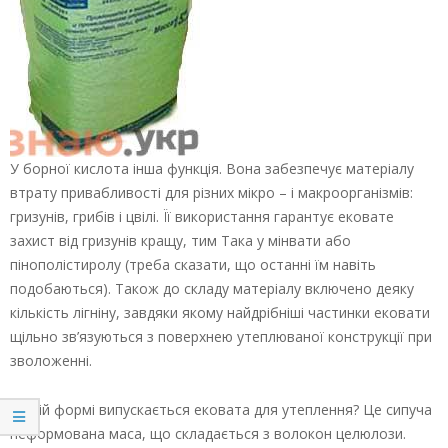
У борної кислота інша функція. Вона забезпечує матеріалу
втрату привабливості для різних мікро – і макроорганізмів:
гризунів, грибів і цвілі. Її використання гарантує ековате
захист від гризунів кращу, тим Така у мінвати або
пінополістиролу (треба сказати, що останні їм навіть
подобаються). Також до складу матеріалу включено деяку
кількість лігніну, завдяки якому найдрібніші частинки ековати
щільно зв’язуються з поверхнею утеплюваної конструкції при
зволоженні.
В якій формі випускається ековата для утеплення? Це сипуча
неформована маса, що складається з волокон целюлози.