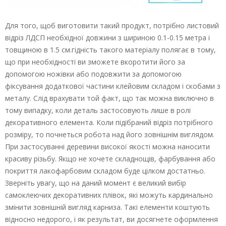
Для того, щоб виготовити такий продукт, потрібно листовий
відріз ЛДСП необхідної довжини з шириною 0.1-0.15 метра і
товщиною в 1.5 см.гідність такого матеріалу полягає в тому,
що при необхідності ви зможете вкоротити його за
допомогою ножівки або подовжити за допомогою
фіксування додаткової частини клейовим складом і скобами з
металу. Слід врахувати той факт, що так можна виключно в
тому випадку, коли деталь застосовують лише в ролі
декоративного елемента. Коли підібраний відріз потрібного
розміру, то почнеться робота над його зовнішнім виглядом.
При застосуванні деревини високої якості можна наносити
красиву різьбу. Якщо не хочете складнощів, фарбування або
покриття лакофарбовим складом буде цілком достатньо.
Зверніть увагу, що на даний момент є великий вибір
самоклеючих декоративних плівок, які можуть кардинально
змінити зовнішній вигляд карниза. Такі елементи коштують
відносно недорого, і як результат, ви досягнете оформлення