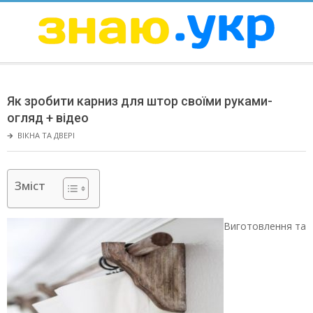
Skip
to
content
ЗНАЮ
Secondary
Navigation
Як зробити карниз для штор своїми руками-
Menu
огляд + відео
🡲
ВІКНА ТА ДВЕРІ
Зміст
Виготовлення та