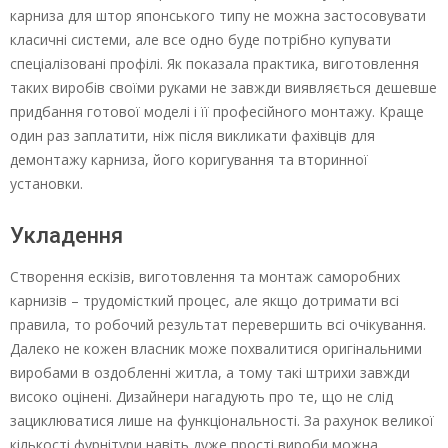
карниза для штор японського типу не можна застосовувати
класичні системи, але все одно буде потрібно купувати
спеціалізовані профілі. Як показала практика, виготовлення
таких виробів своїми руками не завжди виявляється дешевше
придбання готової моделі і її професійного монтажу. Краще
один раз заплатити, ніж після викликати фахівців для
демонтажу карниза, його коригування та вторинної
установки.
Укладення
Створення ескізів, виготовлення та монтаж саморобних
карнизів – трудомісткий процес, але якщо дотримати всі
правила, то робочий результат перевершить всі очікування.
Далеко не кожен власник може похвалитися оригінальними
виробами в оздобленні житла, а тому такі штрихи завжди
високо оцінені. Дизайнери нагадують про те, що не слід
зациклюватися лише на функціональності. За рахунок великої
кількості фурнітури навіть дуже прості вироби можна