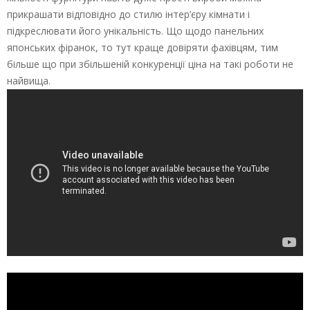
прикрашати відповідно до стилю інтер’єру кімнати і
підкреслювати його унікальність. Що щодо панельних
японських фіранок, то тут краще довіряти фахівцям, тим
більше що при збільшеній конкуренції ціна на такі роботи не
найвища.