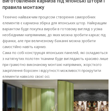
Виготовлення карниза під японські штори і
правила монтажу
Технічно найважчим процесом створення саморобних
елементів є карнизна збірка для японських штор. Найкращим
варіантом буде покупка вироби в готовому вигляді з усіма
необхідними напрямними, до яких можна зробити каркас під
фіранки, але при величезному бажанні можна зробити
самостійно навіть карниз.
Сама по собі конструкція японських панелей, які складаються
з натягнутих полотен тканини буде виглядають красиво лише
при грамотно виконаному монтажі напрямних, жорсткого
закріплення борозен і відсутності можливості прокрутити
елементи навколо своєї осі.