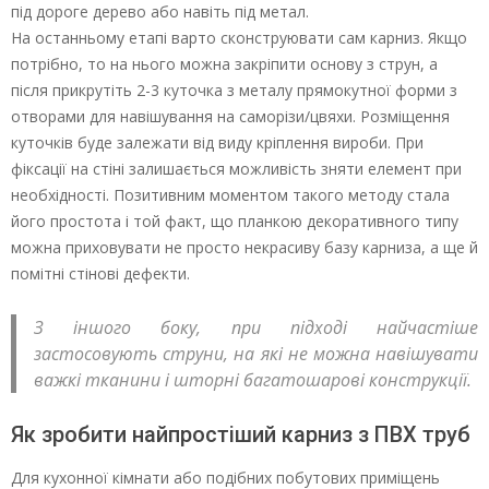
під дороге дерево або навіть під метал.
На останньому етапі варто сконструювати сам карниз. Якщо
потрібно, то на нього можна закріпити основу з струн, а
після прикрутіть 2-3 куточка з металу прямокутної форми з
отворами для навішування на саморізи/цвяхи. Розміщення
куточків буде залежати від виду кріплення вироби. При
фіксації на стіні залишається можливість зняти елемент при
необхідності. Позитивним моментом такого методу стала
його простота і той факт, що планкою декоративного типу
можна приховувати не просто некрасиву базу карниза, а ще й
помітні стінові дефекти.
З іншого боку, при підході найчастіше
застосовують струни, на які не можна навішувати
важкі тканини і шторні багатошарові конструкції.
Як зробити найпростіший карниз з ПВХ труб
Для кухонної кімнати або подібних побутових приміщень