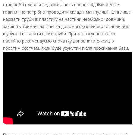
став роботою для ледачих – весь процес відніме менше
години і не потрібно проводити складні маніпуляції. Слід лише
нарізати труби із пластику на частини необхідної довжини,
закріпіть тримачі на стіні за допомогою клейової основи або
шурупів і вставити в них труби. При застосуванні клею
настійно рекомендуємо спочатку доповнити фіксацію
простим скотчем, який буде усунутий після просихання бази.