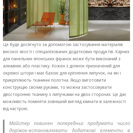
Це буде досягнуто за допомогою застосування матеріалів
високої якості і спеціалізованих додаткових продуктів. Карниз
для панельних японських фіранок може бути виконаний з
алюмінію або пластику. Кожен з ділянок призначений для
окремої штори і має базою для кріплення липучок, на які і
прикріплюють тканинні полотна. Якщо виготовити
конструкцію своїми руками, то можна застосовувати
двосторонню тканину з липучками на двох сторонах. Це дає
можливість поміняти зовнішній вигляд кімнати в залежності
від настрою.
Майстер повинен попередньо продумати число
доріжок-встановлювати додаткові елементи в