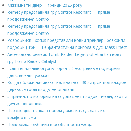
Міжкімнатні двері – тренди 2026 року
Remedy представила гру Control Resonant — пряме
продовження Control
Remedy представила гру Control Resonant — пряме
продовження Control
Розробники Exodus представили новий трейлер і розкрили
подробиці гри — це фантастична пригода в дусі Mass Effect
Анонсовано ремейк Tomb Raider: Legacy of Atlantis і нову
гру Tomb Raider: Catalyst
Если тепличные огурцы горчат: 2 экстренные подкормки
для спасения урожая
Когда яблоки начинают наливаться: 30 литров под каждое
дерево, чтобы плоды не опадали
5 причин, по которым на огурцах нет плодов: пчелы, азот и
другие виновники
Первые дни щенка в новом доме: как сделать их
комфортными
Подкормка клубники и особенности ухода