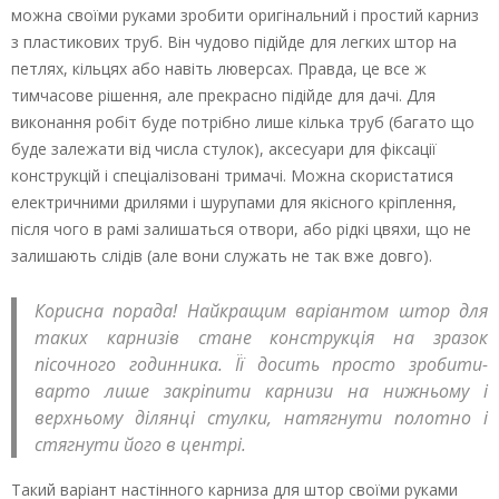
можна своїми руками зробити оригінальний і простий карниз
з пластикових труб. Він чудово підійде для легких штор на
петлях, кільцях або навіть люверсах. Правда, це все ж
тимчасове рішення, але прекрасно підійде для дачі. Для
виконання робіт буде потрібно лише кілька труб (багато що
буде залежати від числа стулок), аксесуари для фіксації
конструкцій і спеціалізовані тримачі. Можна скористатися
електричними дрилями і шурупами для якісного кріплення,
після чого в рамі залишаться отвори, або рідкі цвяхи, що не
залишають слідів (але вони служать не так вже довго).
Корисна порада! Найкращим варіантом штор для
таких карнизів стане конструкція на зразок
пісочного годинника. Її досить просто зробити-
варто лише закріпити карнизи на нижньому і
верхньому ділянці стулки, натягнути полотно і
стягнути його в центрі.
Такий варіант настінного карниза для штор своїми руками