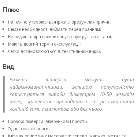
Плюс
На них не утворюється іржа зі зрозумілих причин;
Немає необхідності виймати перед пранням;
Не видають дратівливих звуків при русі по штанзі;
Мають довгий термін експлуатації;
Легко встановлюються в текстильний виріб.
Вид
Розміри люверсів можуть бути
найрізноманітнішими. Більшою популярністю
користуються вироби діаметром 10-50 мм.крім
того, кріплення проводиться в різноманітній
колірній гамі, з малюнком або без нього.
Прозорі люверси (візерункові і прості).
Однотонні люверси.
Імітація природних матеріалів: дерево, мармур, метал та