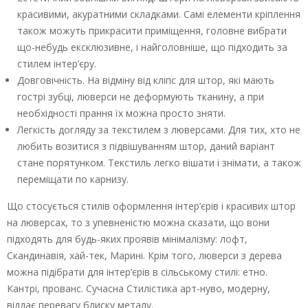
красивими, акуратними складками. Самі елементи кріплення
також можуть прикрасити приміщення, головне вибрати
що-небудь ексклюзивне, і найголовніше, що підходить за
стилем інтер’єру.
Довговічність. На відміну від кліпс для штор, які мають
гострі зубці, люверси не деформують тканину, а при
необхідності прання їх можна просто зняти.
Легкість догляду за текстилем з люверсами. Для тих, хто не
любить возитися з підвішуванням штор, даний варіант
стане порятунком. Текстиль легко вішати і знімати, а також
переміщати по карнизу.
Що стосується стилів оформлення інтер’єрів і красивих штор
на люверсах, то з упевненістю можна сказати, що вони
підходять для будь-яких проявів мінімалізму: лофт,
Скандинавія, хай-тек, Марині. Крім того, люверси з дерева
можна підібрати для інтер’єрів в сільському стилі: етно.
Кантрі, прованс. Сучасна Стилістика арт-нуво, модерну,
віддає перевагу блиску металу.