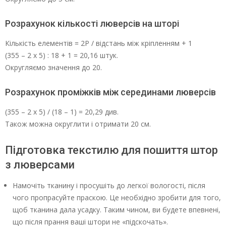
Розрахунок кількості люверсів на шторі
Кількість елементів = 2Р / відстань між кріпленням + 1
(355 – 2 х 5) : 18 + 1 = 20,16 штук.
Округляємо значення до 20.
Розрахунок проміжків між серединами люверсів
(355 – 2 х 5) / (18 – 1) = 20,29 див.
Також можна округлити і отримати 20 см.
Підготовка текстилю для пошиття штор
з люверсами
Намочіть тканину і просушіть до легкої вологості, після
чого пропрасуйте праскою. Це необхідно зробити для того,
щоб тканина дала усадку. Таким чином, ви будете впевнені,
що після прання ваші штори не «підскочать».