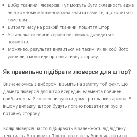
Вибір тканини і люверсів. Тут можуть бути складності, адже
не в кожному магазині можна знайти саме те, що хочеться
саме вам.
Витрати часу на розкрій тканини, пошиття штор.
Установка люверсів справа не швидка, доведеться
попихтіти.
Можливо, результат виявиться не таким, як ви собі його
уявляли, і мова йде про негативну сторону.
Як правильно підібрати люверси для штор?
Визначаючись з вибором, візьміть на замітку той факт, що
діаметр люверсів для штор всередині елемента повинен
приблизно на 2 см перевищувати діаметра планки карниза. В
іншому випадку, штори будуть погано ковзати при русі в
потрібну сторону.
Колір люверсів часто підбирають в залежності від відтінку
текстилю або карниза. Також, ніхто не забороняє грати на