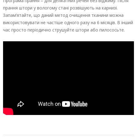
Програма прання – для делікатних речей без віджиму. Після
прання штори у вологому стані розвішують на карнизі.
Запам’ятайте, що даний метод очищення тканини можна
використовувати не частіше одного разу на 6 місяців. В інший
час просто періодично струшуйте штори або пилососьте.