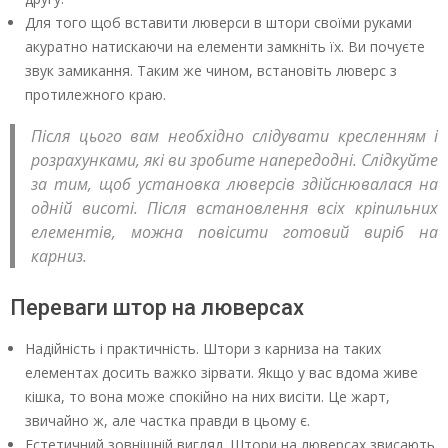
Для того щоб вставити люверси в штори своїми руками
акуратно натискаючи на елементи замкніть їх. Ви почуєте
звук замикання. Таким же чином, встановіть люверс з
протилежного краю.
Після цього вам необхідно слідувати кресленням і
розрахунками, які ви зробите напередодні. Слідкуйте
за тим, щоб установка люверсів здійснювалася на
одній висоті. Після встановлення всіх кріпильних
елементів, можна повісити готовий виріб на
карниз.
Переваги штор на люверсах
Надійність і практичність. Штори з карниза на таких
елементах досить важко зірвати. Якщо у вас вдома живе
кішка, то вона може спокійно на них висіти. Це жарт,
звичайно ж, але частка правди в цьому є.
Естетичний зовнішній вигляд. Штори на люверсах звисають