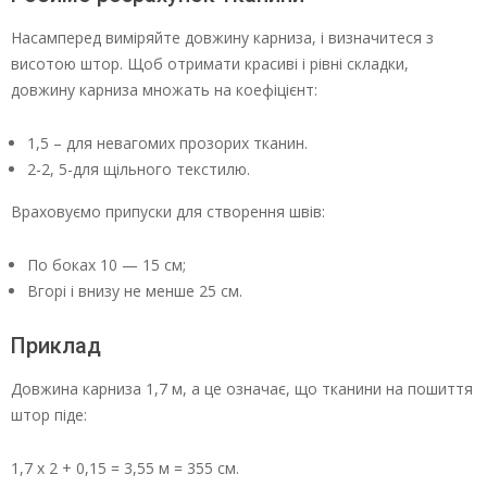
Насамперед виміряйте довжину карниза, і визначитеся з
висотою штор. Щоб отримати красиві і рівні складки,
довжину карниза множать на коефіцієнт:
1,5 – для невагомих прозорих тканин.
2-2, 5-для щільного текстилю.
Враховуємо припуски для створення швів:
По боках 10 — 15 см;
Вгорі і внизу не менше 25 см.
Приклад
Довжина карниза 1,7 м, а це означає, що тканини на пошиття
штор піде:
1,7 х 2 + 0,15 = 3,55 м = 355 см.