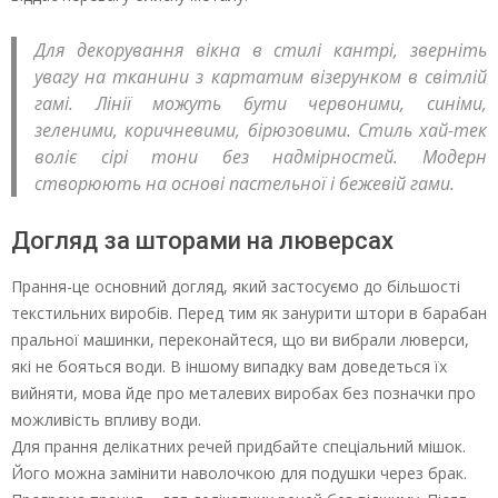
Для декорування вікна в стилі кантрі, зверніть
увагу на тканини з картатим візерунком в світлій
гамі. Лінії можуть бути червоними, синіми,
зеленими, коричневими, бірюзовими. Стиль хай-тек
воліє сірі тони без надмірностей. Модерн
створюють на основі пастельної і бежевій гами.
Догляд за шторами на люверсах
Прання-це основний догляд, який застосуємо до більшості
текстильних виробів. Перед тим як занурити штори в барабан
пральної машинки, переконайтеся, що ви вибрали люверси,
які не бояться води. В іншому випадку вам доведеться їх
вийняти, мова йде про металевих виробах без позначки про
можливість впливу води.
Для прання делікатних речей придбайте спеціальний мішок.
Його можна замінити наволочкою для подушки через брак.