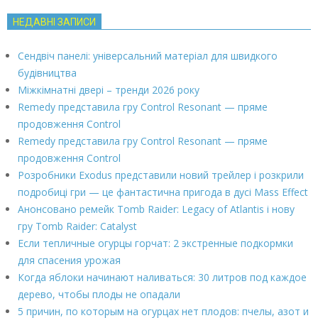
НЕДАВНІ ЗАПИСИ
Сендвіч панелі: універсальний матеріал для швидкого
будівництва
Міжкімнатні двері – тренди 2026 року
Remedy представила гру Control Resonant — пряме
продовження Control
Remedy представила гру Control Resonant — пряме
продовження Control
Розробники Exodus представили новий трейлер і розкрили
подробиці гри — це фантастична пригода в дусі Mass Effect
Анонсовано ремейк Tomb Raider: Legacy of Atlantis і нову
гру Tomb Raider: Catalyst
Если тепличные огурцы горчат: 2 экстренные подкормки
для спасения урожая
Когда яблоки начинают наливаться: 30 литров под каждое
дерево, чтобы плоды не опадали
5 причин, по которым на огурцах нет плодов: пчелы, азот и