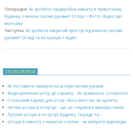
2022-
03-
Попередня:
Як зробити гардеробна кімнату в приватному
08
будинку з вікном своїми руками? Огляд + Фото і Відео ідеї
монтажу
Наступна:
Як зробити закритий простір під ванною своїми
руками? Огляд та інструкція + відео
СХОЖІ ЗАПИСИ
Як поставити люверси на штори своїми руками
Види кріплення штор до карнизу - Як правильно їх повісити
Стельовий карниз для штор і його монтаж: як кріпити…
Нитяні штори в інтер'єрі - що це і переваги використання
Рулонні штори в інтер'єрі будинку. Поради та…
Штори в кімнату з низькою стелею - як вибрати відповідні