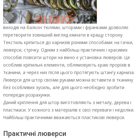
виходів на балкон тюлями, шторами і фіранками дозволяє
перетворити зовнішній вигляд кімнати в кращу сторону.
Текстиль кріпиться до карнизів різними способами: на гачки,
люверси, стрічку. Одним з найбільш практичних і красивих
способів повісити штори на вікно є установка люверсів. Це
особливі кріпильні елементи, облямовують краю прорізів в
тканини, а через них після цього протягують штангу карниза.
Люверси для штор своїми руками можна вставити в тканину
без особливих зусиль, але для цього необхідно зробити
попередні розрахунки.
Даний кріплення для штор виготовляють з металу, дерева і
пластмаси. У кожного з матеріалів є свої переваги і недоліки.
Найбільш практичними вважаються пластикові люверси.
Практичні люверси