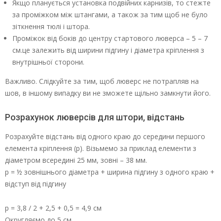
Якщо планується установка подвійних карнизів, то стежте
за проміжком між штангами, а також за тим щоб не було
зіткнення тюлі і штора.
Проміжок від боків до центру стартового люверса – 5 – 7
см.це залежить від ширини підгину і діаметра кріплення з
внутрішньої сторони.
Важливо. Слідкуйте за тим, щоб люверс не потрапляв на
шов, в іншому випадку ви не зможете щільно замкнути його.
Розрахунок люверсів для штори, відстань
Розрахуйте відстань від одного краю до середини першого
елемента кріплення (р). Візьмемо за приклад елементи з
діаметром всередині 25 мм, зовні – 38 мм.
р = ½ зовнішнього діаметра + ширина підгину з одного краю +
відступ від підгину
р = 3,8 / 2 + 2,5 + 0,5 = 4,9 см
Округляємо до 5 см.