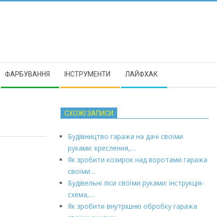
ФАРБУВАННЯ
ІНСТРУМЕНТИ
ЛАЙФХАК
СХОЖІ ЗАПИСИ
Будівництво гаража на дачі своїми
руками: креслення,…
Як зробити козирок над воротами гаража
своїми…
Будівельні ліси своїми руками: інструкція-
схема,…
Як зробити внутрішню обробку гаража