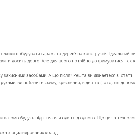
ехніки побудувати гараж, то дерев’яна конструкція-Ідеальний ви
ужити досить довго. Але для цього потрібно дотримуватися техно
захисними засобами. А що після? Решта ви дізнаєтеся зі статті.
руками. ви побачите схему, креслення, відео та фото, які допом
они вагомо будуть відрізнятися один від одного. Що це за технолог
ажа з оциліндрованих колод.