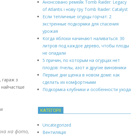
Анонсовано ремейк Tomb Raider: Legacy
of Atlantis і нову гру Tomb Raider: Catalyst
Если тепличные огурцы горчат: 2
экстренные подкормки для спасения
урожая
Когда яблоки начинают наливаться: 30
литров под каждое дерево, чтобы плоды
не опадали
5 причин, по которым на огурцах нет
плодов: пчелы, азот и другие виновники
Первые дни щенка в новом доме: как
, гараж з
сделать их комфортными
и найчастіше
Подкормка клубники и особенности ухода
ми
КАТЕГОРІЇ
Uncategorized
жна на фото,
Вентиляція