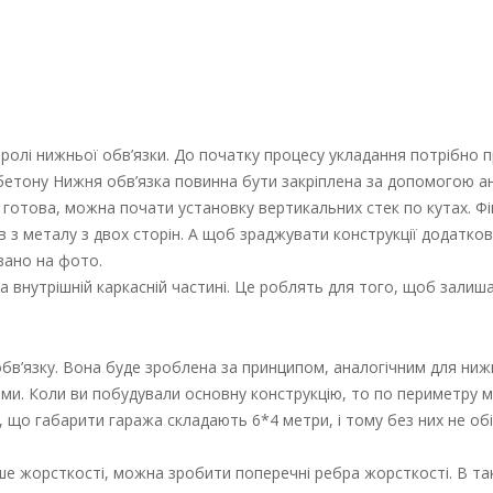
 ролі нижньої обв’язки. До початку процесу укладання потрібно 
бетону Нижня обв’язка повинна бути закріплена за допомогою ан
е готова, можна почати установку вертикальних стек по кутах. Ф
 з металу з двох сторін. А щоб зраджувати конструкції додаткову
зано на фото.
а внутрішній каркасній частині. Це роблять для того, щоб залиш
бв’язку. Вона буде зроблена за принципом, аналогічним для ниж
ами. Коли ви побудували основну конструкцію, то по периметру 
, що габарити гаража складають 6*4 метри, і тому без них не обі
ше жорсткості, можна зробити поперечні ребра жорсткості. В та