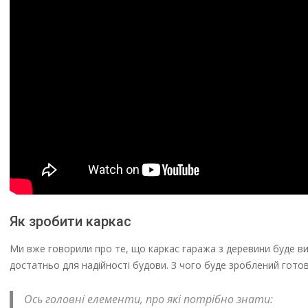
Як зробити каркас
Ми вже говорили про те, що каркас гаража з деревини буде ви
достатньо для надійності будови. З чого буде зроблений гото
Ось головні елементи, про які потрібно знати: