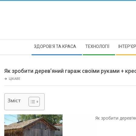
Skip
to
content
Secondary
ЗДОРОВ’Я ТА КРАСА
ТЕХНОЛОГІЇ
ІНТЕР’Є
Navigation
Menu
Як зробити дерев’яний гараж своїми руками + кре
🡲
ЦІКАВЕ
Зміст
Як зробити дерев’я