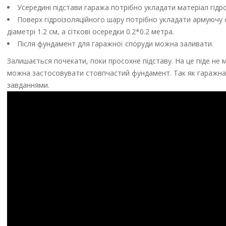
Усередині підстави гаража потрібно укладати матеріал гідро
Поверх гідроізоляційного шару потрібно укладати армуючу сіт
діаметрі 1.2 см, а сіткові осередки 0.2*0.2 метра.
Після фундамент для гаражної споруди можна заливати.
Залишається почекати, поки просохне підставу. На це піде не
можна застосовувати стовпчастий фундамент. Так як гаражна к
завданнями.