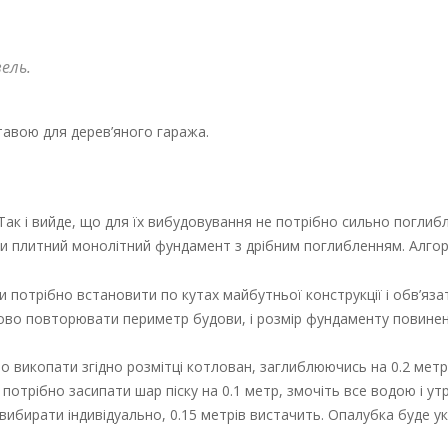
ель.
ставою для дерев’яного гаража.
. Так і вийде, що для їх вибудовування не потрібно сильно погли
ти плитний монолітний фундамент з дрібним поглибленням. Алгор
лки потрібно встановити по кутах майбутньої конструкції і обв’яз
зково повторювати периметр будови, і розмір фундаменту повине
о викопати згідно розмітці котлован, заглиблюючись на 0.2 метр
потрібно засипати шар піску на 0.1 метр, змочіть все водою і ут
ибирати індивідуально, 0.15 метрів вистачить. Опалубка буде укр