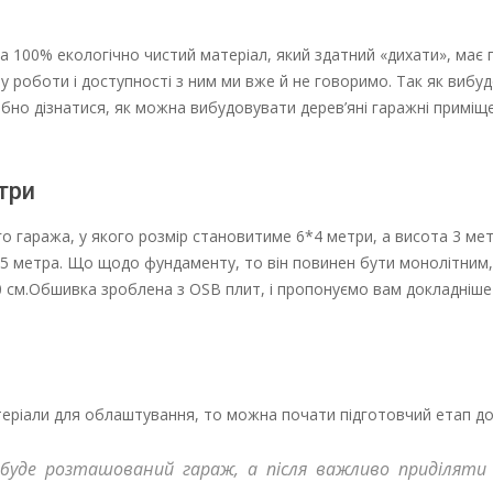
на 100% екологічно чистий матеріал, який здатний «дихати», має 
 роботи і доступності з ним ми вже й не говоримо. Так як вибу
рібно дізнатися, як можна вибудовувати дерев’яні гаражні приміщ
три
 гаража, у якого розмір становитиме 6*4 метри, а висота 3 мет
.5 метра. Що щодо фундаменту, то він повинен бути монолітним, 
10 см.Обшивка зроблена з OSB плит, і пропонуємо вам докладніше
матеріали для облаштування, то можна почати підготовчий етап до
 буде розташований гараж, а після важливо приділяти