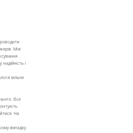
проводити
керів. Між
іксування
 надійність і
алося вільне
нього. Все
монтують
йтися. На
кому випадку