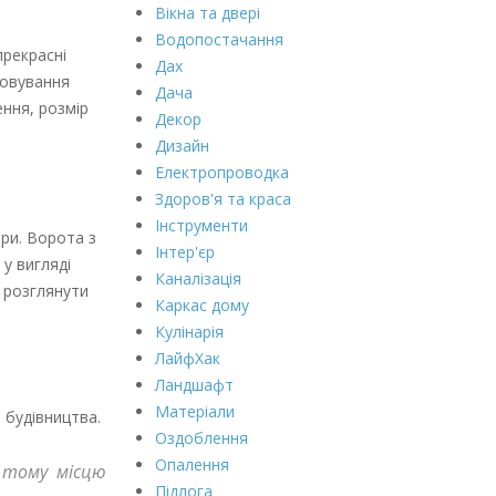
Вікна та двері
Водопостачання
прекрасні
Дах
довування
Дача
ення, розмір
Декор
Дизайн
Електропроводка
Здоров'я та краса
Інструменти
ри. Ворота з
Інтер'єр
у вигляді
Каналізація
 розглянути
Каркас дому
Кулінарія
ЛайфХак
Ландшафт
Матеріали
 будівництва.
Оздоблення
Опалення
 тому місцю
Підлога