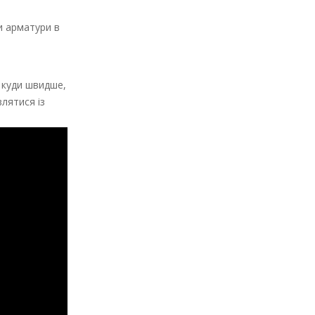
ки арматури в
 куди швидше,
лятися із