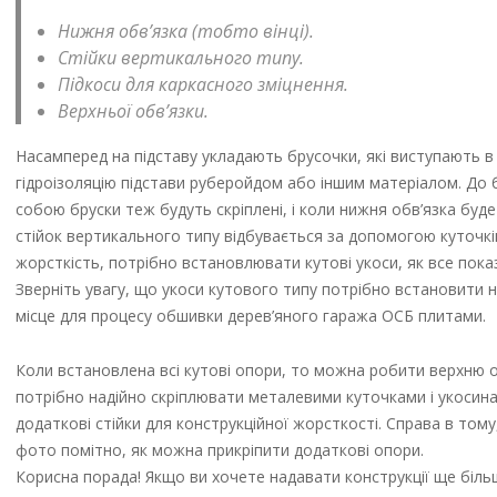
Нижня обв’язка (тобто вінці).
Стійки вертикального типу.
Підкоси для каркасного зміцнення.
Верхньої обв’язки.
Насамперед на підставу укладають брусочки, які виступають в
гідроізоляцію підстави руберойдом або іншим матеріалом. До 
собою бруски теж будуть скріплені, і коли нижня обв’язка буд
стійок вертикального типу відбувається за допомогою куточків
жорсткість, потрібно встановлювати кутові укоси, як все пока
Зверніть увагу, що укоси кутового типу потрібно встановити н
місце для процесу обшивки дерев’яного гаража ОСБ плитами.
Коли встановлена всі кутові опори, то можна робити верхню о
потрібно надійно скріплювати металевими куточками і укосин
додаткові стійки для конструкційної жорсткості. Справа в тому
фото помітно, як можна прикріпити додаткові опори.
Корисна порада! Якщо ви хочете надавати конструкції ще біль