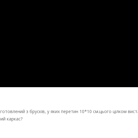
готовлений з брусків, у яких перетин 10*10 см.цього цілком вис
вий каркас?