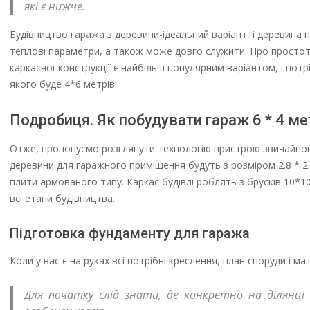
які є нижче.
Будівництво гаража з деревини-ідеальний варіант, і деревина 
теплові параметри, а також може довго служити. Про простоту
каркасної конструкції є найбільш популярним варіантом, і пот
якого буде 4*6 метрів.
Подробиця. Як побудувати гараж 6 * 4 ме
Отже, пропонуємо розглянути технологію пристрою звичайного
деревини для гаражного приміщення будуть з розміром 2.8 * 2
плити армованого типу. Каркас будівлі роблять з брусків 10*
всі етапи будівництва.
Підготовка фундаменту для гаража
Коли у вас є на руках всі потрібні креслення, план споруди і 
Для початку слід знати, де конкретно на ділянці