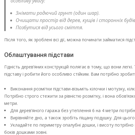
особливу увагу:
Знімати родючий грунт (один шар).
Очищати простір від дерев, кущів і сторонніх будів
Позбутися від усього сміття.
Після того, як зроблені всі дії, можна починати займатися під
Облаштування підстави
Гідність дерев’яних конструкцій полягає в тому, що вони легкі
підставу і робити його особливо стійким. Вам потрібно зроби
Виконання розмітки підстави-візьміть кілочки і мотузку, кі
Потрібно строго стежити за рівністю розмітку, і вона обов’я
метри.
Для дерев’яного гаража без утеплення 6 на 4 метри потрібн
Вирівняйте дно, а також зробіть піщану подушку. Для цього 
Укладайте по периметру опалубні дошки, і висоту потрібно в
боків дошками зовні.