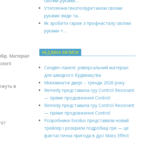
своїми руками:…
Утеплення пінополіуретаном своїми
руками: види та…
Як зробити гараж з профнастилу своїми
руками +…
НЕДАВНІ ЗАПИСИ
бір. Матеріал
логії
Сендвіч панелі: універсальний матеріал
для швидкого будівництва
Міжкімнатні двері – тренди 2026 року
ожуть в
Remedy представила гру Control Resonant
— пряме продовження Control
Remedy представила гру Control Resonant
— пряме продовження Control
Розробники Exodus представили новий
ії?
трейлер і розкрили подробиці гри — це
фантастична пригода в дусі Mass Effect