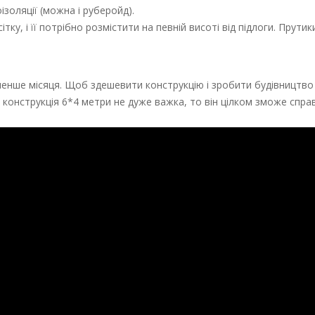
ізоляції (можна і руберойд).
ку, і її потрібно розмістити на певній висоті від підлоги. Прути
 менше місяця. Щоб здешевити конструкцію і зробити будівництво
онструкція 6*4 метри не дуже важка, то він цілком зможе справ