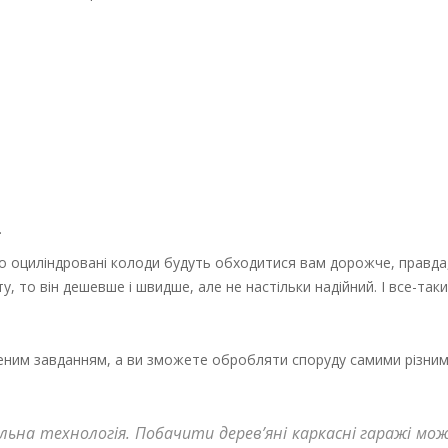
.
 то оциліндровані колоди будуть обходитися вам дорожче, правда
, то він дешевше і швидше, але не настільки надійний. І все-так
леним завданням, а ви зможете обробляти споруду самими різни
ельна технологія. Побачити дерев’яні каркасні гаражі мо