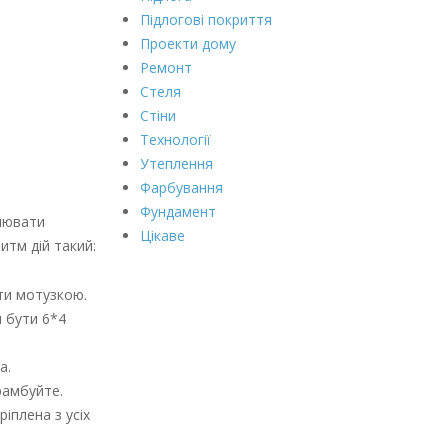
Підлогові покриття
Проекти дому
Ремонт
Стеля
Стіни
Технології
Утеплення
Фарбування
Фундамент
блювати
Цікаве
итм дій такий:
ати мотузкою.
н бути 6*4
а.
рамбуйте.
іплена з усіх