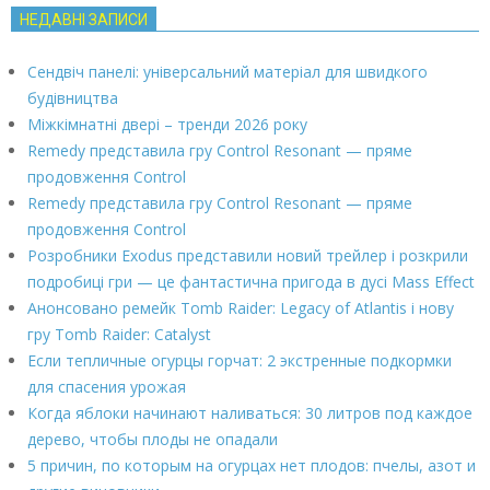
НЕДАВНІ ЗАПИСИ
Сендвіч панелі: універсальний матеріал для швидкого
будівництва
Міжкімнатні двері – тренди 2026 року
Remedy представила гру Control Resonant — пряме
продовження Control
Remedy представила гру Control Resonant — пряме
продовження Control
Розробники Exodus представили новий трейлер і розкрили
подробиці гри — це фантастична пригода в дусі Mass Effect
Анонсовано ремейк Tomb Raider: Legacy of Atlantis і нову
гру Tomb Raider: Catalyst
Если тепличные огурцы горчат: 2 экстренные подкормки
для спасения урожая
Когда яблоки начинают наливаться: 30 литров под каждое
дерево, чтобы плоды не опадали
5 причин, по которым на огурцах нет плодов: пчелы, азот и