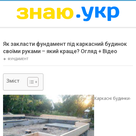
Skip
to
content
ЗНАЮ
Secondary
Navigation
Як закласти фундамент під каркасний будинок
Menu
своїми руками – який краще? Огляд + Відео
🡲
ФУНДАМЕНТ
Зміст
Каркасні будинки-