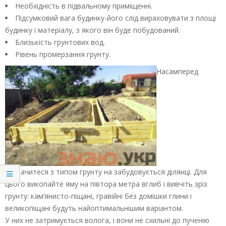
Необхідність в підвальному приміщенні.
Підсумковий вага будинку-його слід вираховувати з площі
будинку і матеріалу, з якого він буде побудований.
Близькість грунтових вод.
Рівень промерзання грунту.
Насамперед
визначитеся з типом грунту на забудовується ділянці. Для
цього викопайте яму на півтора метра вглиб і вивчіть зріз
грунту: кам’янисто-піщані, гравійні без домішки глини і
великопіщані будуть найоптимальнішим варіантом.
У них не затримується волога, і вони не схильні до пученію