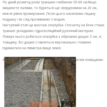
По даній розмітці роєм траншею глибиною 50-60 см.Якщо
зміцнюєте палями, то буряться ще свердловини на 20 см.,
нижче рівня промерзання. Після цього насипаємо піщану
подушку і як слід проливаємо її водою.
Наступний етап-це монтаж опалубки. Спочатку на бічні стінки
траншеї укладаємо гідроізоляційний рулонний матеріал.
Поверх нього робиться опалубка з обрізаних дощок 5 см., в
товщину. Всі дошки ставляться вертикально і повинні
підніматися на півметра вище землі.
З
атем поміщаємо