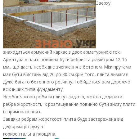
Зверху
знаходиться армуючий каркас з двох арматурних сіток.
Арматура в плиті повинна бути ребриста діаметром 12-16
мм., що дасть необхідне зчеплення з бетоном. Між прутами
має бути відстань від 20 до 30 см.крім того, плита вимагає
дуже багато бетонного розчину, і обійдеться вам дорожче
всіх інших типів фундаменту.
Необов’язково робити плиту гладкою, можна додавати
ребра жорсткості, їх розташування повинно бути знизу плити
і спрямовані вниз.
Завдяки ребрам жорсткості плита буде застережена від
деформації і руху в
горизонтальна площина.