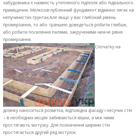
забудовника є наявність утепленого підпілля або підвального
приміщення. Мелкозаглубленний фундамент відмінно лягає на
непучинистих грунтах.Але якщо у вас глибокий рівень
промерзання, то або траншею доведеться робити глибше,
або робити посилення палями, закрученими нижче рівня
промерзання.
Спочатку на
ділянку наноситься розмітка, відповідна фасаду і несучих стін
– в необхідних місцях забиваються вішки, а між ними
простягають мотузку. Для позначення ширини стін
простягається другий ряд мотузок.