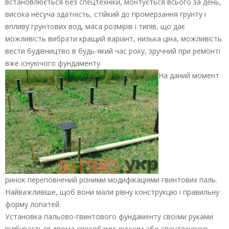
встановлюється без спецтехніки, монтується всього за день,
висока несуча здатність, стійкий до промерзання грунту і
впливу грунтових вод, маса розмірів і типів, що дає
можливість вибрати кращий варіант, низька ціна, можливість
вести будівництво в будь-який час року, зручний при ремонті
вже існуючого фундаменту.
На даний момент
ринок переповнений різними модифікаціями гвинтових паль.
Найважливіше, щоб вони мали рівну конструкцію і правильну
форму лопатей.
Установка пальово-гвинтового фундаменту своїми руками
відбувається двома способами: ручним або спецтехнікою.