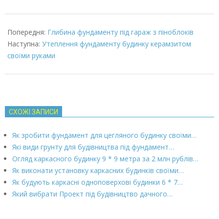
2022-
02-
Попередня:
Глибина фундаменту під гараж з піноблоків
03
Наступна:
Утеплення фундаменту будинку керамзитом
своїми руками
СХОЖІ ЗАПИСИ
Як зробити фундамент для цегляного будинку своїми…
Які види грунту для будівництва під фундамент…
Огляд каркасного будинку 9 * 9 метра за 2 млн рублів…
Як виконати установку каркасних будинків своїми…
Як будують каркасні одноповерхові будинки 6 * 7…
Який вибрати Проект під будівництво дачного…