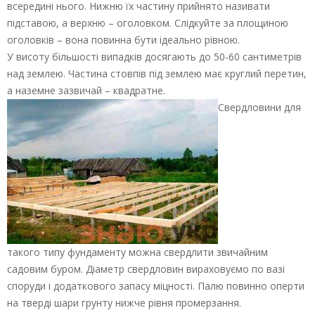
всередині нього. Нижню їх частину прийнято називати
підставою, а верхню – оголовком. Слідкуйте за площиною
оголовків – вона повинна бути ідеально рівною.
У висоту більшості випадків досягають до 50-60 сантиметрів
над землею. Частина стовпів під землею має круглий перетин,
а наземне зазвичай – квадратне.
Свердловини для
такого типу фундаменту можна свердлити звичайним
садовим буром. Діаметр свердловин вираховуємо по вазі
споруди і додаткового запасу міцності. Палю повинно оперти
на тверді шари грунту нижче рівня промерзання.