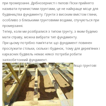
при промерзанні. Дрібнозернисті і пилові Піски прийнято
називати пучинистими грунтами, це не найкраще місце для
будівництва фундаменту. Грунти з високим вмістом глини,
особливо з близькими грунтовими водами, спучуються при
промерзанні.
Тепер, коли ми розібралися з типом грунту, з яким будемо
мати справу, можна вибрати тип фундаменту.
При цьому потрібно пам’ятати: що фундамент повинен
прослужити стільки, скільки і будинок, тому для дерев’яних і
каркасних будівель немає ніякої потреби робити
залізобетонний фундамент.
Якщо грунтові