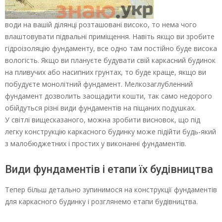
води на вашій ділянці розташовані високо, то нема чого
влаштовувати підвальні приміщення. Навіть якщо ви зробите
гідроізоляцію фундаменту, все одно там постійно буде висока
вологість. Якщо ви плануєте будувати свій каркасний будинок
на пливучих або насипних грунтах, то буде краще, якщо ви
побудуєте монолітний фундамент. Мелкозаглубленний
фундамент дозволить заощадити кошти, так само недорого
обійдуться різні види фундаментів на піщаних подушках.
У світлі вищесказаного, можна зробити висновок, що під
легку конструкцію каркасного будинку може підійти будь-який
з малобюджетних і простих у виконанні фундаментів.
Види фундаментів і етапи їх будівництва
Тепер більш детально зупинимося на конструкції фундаментів
для каркасного будинку і розглянемо етапи будівництва.