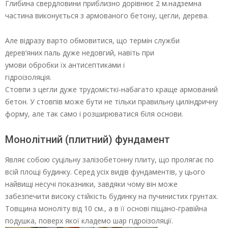
Глибина свердловини приблизно дорівнює 2 м.надземна
частина виконується з армованого бетону, цегли, дерева.
Але відразу варто обмовитися, що термін служби
дерев’яних паль дуже недовгий, навіть при
умови обробки їх антисептиками і
гідроізоляція.
Стовпи з цегли дуже трудомісткі-набагато краще армований
бетон. У стовпів може бути не тільки правильну циліндричну
форму, але так само і розширюватися біля основи.
Монолітний (плитний) фундамент
Являє собою суцільну залізобетонну плиту, що пролягає по
всій площі будинку. Серед усіх видів фундаментів, у цього
найвищі несучі показники, завдяки чому він може
забезпечити високу стійкість будинку на пучинистих грунтах.
Товщина моноліту від 10 см., а в її основі піщано-гравійна
подушка, поверх якої кладемо шар гідроізоляції.