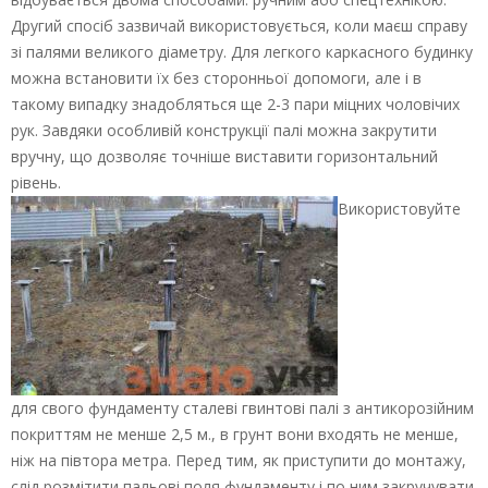
Другий спосіб зазвичай використовується, коли маєш справу
зі палями великого діаметру. Для легкого каркасного будинку
можна встановити їх без сторонньої допомоги, але і в
такому випадку знадобляться ще 2-3 пари міцних чоловічих
рук. Завдяки особливій конструкції палі можна закрутити
вручну, що дозволяє точніше виставити горизонтальний
рівень.
Використовуйте
для свого фундаменту сталеві гвинтові палі з антикорозійним
покриттям не менше 2,5 м., в грунт вони входять не менше,
ніж на півтора метра. Перед тим, як приступити до монтажу,
слід розмітити пальові поля фундаменту і по ним закручувати