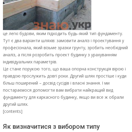
це легкі будови, яким підходить будь-який тип фундаменту.
Тут є два варіанти шляхів: замовити аналіз і проектування у
професіонала, який візьме зразки грунту, зробить необхідний
аналіз, а після розробить проект будинку з урахуванням
індивідуальних параметрів.
Це стане порукою того, що ваша опорна конструкція вірою і
правдою прослужить довгі роки. Другий шлях простіше і куди
більш поширений – досвід сусідів і власні знання. І ми
постараємося допомогти вам вибрати найкращий вид
фундаменту для каркасного будинку, якщо ви все ж обрали
другий шлях.
[contents]
Як визначитися з вибором типу