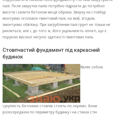
палі. Після закрутки палю потрібно підрізати до потрібної
висоти і залити бетоном місця обрізки. Зверху на стовбур
монтуємо оголовок гвинтовий палі, на якій, згодом,
змонтуємо обв’язку. При загрублении палі грунт не тільки не
рихлиться, але і, до того ж, його ущільнюють лопаті, що є
порукою високої несучої здатності гвинтових паль.
Стовпчастий фундамент під каркасний
будинок
Являє собою
сукупність бетонних стовпів стоять по-окремо. Вони
розосереджені по периметру будинку і на стиках стін