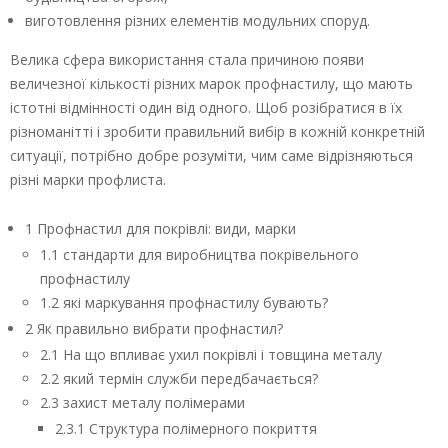
виготовлення різних елементів модульних споруд.
Велика сфера використання стала причиною появи
величезної кількості різних марок профнастилу, що мають
істотні відмінності один від одного. Щоб розібратися в їх
різноманітті і зробити правильний вибір в кожній конкретній
ситуації, потрібно добре розуміти, чим саме відрізняються
різні марки профлиста.
1 Профнастил для покрівлі: види, марки
1.1 стандарти для виробництва покрівельного
профнастилу
1.2 які маркування профнастилу бувають?
2 Як правильно вибрати профнастил?
2.1 На що впливає ухил покрівлі і товщина металу
2.2 який термін служби передбачається?
2.3 захист металу полімерами
2.3.1 Структура полімерного покриття