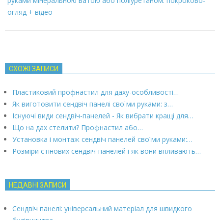
руками мінеральною ватою або поліуретаном: покроково-
огляд + відео
СХОЖІ ЗАПИСИ
Пластиковий профнастил для даху-особливості…
Як виготовити сендвіч панелі своїми руками: з…
Існуючі види сендвіч-панелей - Як вибрати кращі для…
Що на дах стелити? Профнастил або…
Установка і монтаж сендвіч панелей своїми руками:…
Розміри стінових сендвіч-панелей і як вони впливають…
НЕДАВНІ ЗАПИСИ
Сендвіч панелі: універсальний матеріал для швидкого