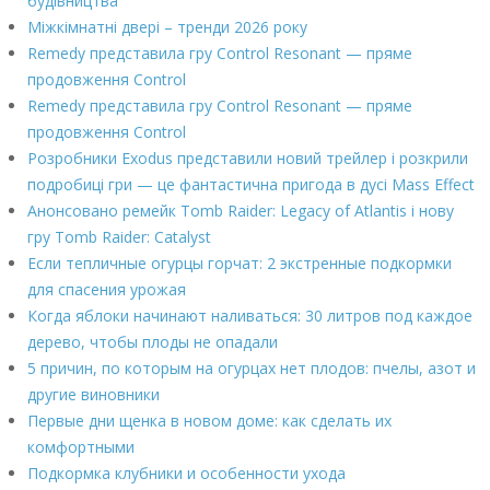
будівництва
Міжкімнатні двері – тренди 2026 року
Remedy представила гру Control Resonant — пряме
продовження Control
Remedy представила гру Control Resonant — пряме
продовження Control
Розробники Exodus представили новий трейлер і розкрили
подробиці гри — це фантастична пригода в дусі Mass Effect
Анонсовано ремейк Tomb Raider: Legacy of Atlantis і нову
гру Tomb Raider: Catalyst
Если тепличные огурцы горчат: 2 экстренные подкормки
для спасения урожая
Когда яблоки начинают наливаться: 30 литров под каждое
дерево, чтобы плоды не опадали
5 причин, по которым на огурцах нет плодов: пчелы, азот и
другие виновники
Первые дни щенка в новом доме: как сделать их
комфортными
Подкормка клубники и особенности ухода