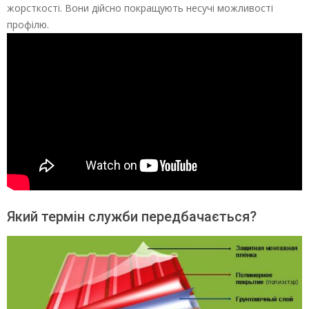
жорсткості. Вони дійсно покращують несучі можливості
профілю.
Який термін служби передбачається?