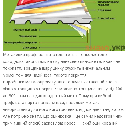
Металевий профлист виготовляють з тонколистової
холоднокатаної сталі, на яку нанесено цинкове гальванічне
покриття. Товщина шару цинку служить визначальним
моментом для надійності такого покриття.
Виробники металопрокату виготовляють сталевий лист з
різною товщиною покриття: можлива товщина цинку від 100
до 300 грам на один квадратний метр. Тому при виборі
профлиста варто поцікавитися, наскільки метал,
використаний для його виготовлення, відповідає стандартам.
Але потрібно знати, що оцинковка – це самий недовговічний і
примітивний спосіб захисту від корозії. Такий оцинкований