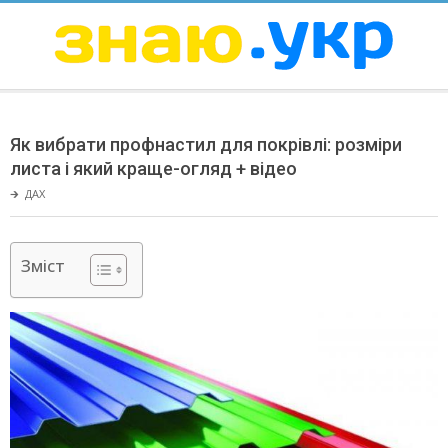
Skip
to
content
ЗНАЮ
Secondary
Navigation
Як вибрати профнастил для покрівлі: розміри
Menu
листа і який краще-огляд + відео
🡲
ДАХ
Зміст