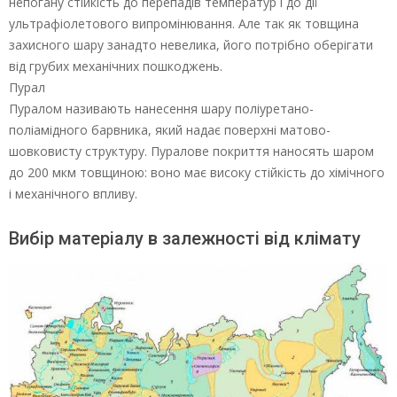
непогану стійкість до перепадів температур і до дії
ультрафіолетового випромінювання. Але так як товщина
захисного шару занадто невелика, його потрібно оберігати
від грубих механічних пошкоджень.
Пурал
Пуралом називають нанесення шару поліуретано-
поліамідного барвника, який надає поверхні матово-
шовковисту структуру. Пуралове покриття наносять шаром
до 200 мкм товщиною: воно має високу стійкість до хімічного
і механічного впливу.
Вибір матеріалу в залежності від клімату