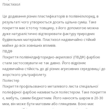
Пластизол
Це додавання різних пластифікаторів в полівінілхлорид, в
результаті чого утворюється досить щільна суміш. Таке
покриття має істотну товщину, з його допомогою можна
дуже натуралістично відтворювати фактуру природних
будівельних матеріалів. Пластизол надзвичайно стійкий
майже до всіх зовнішніх впливів.
ПВДФ
Покриття полівінілдифторидно-акрилової (ПВДФ) фарбою
стали застосовувати не так давно. Його відрізняє
надзвичайна стійкість до дії різних агресивних середовищ і до
жорсткого ультрафіолету.
Поліестер
Покриття профільованого металевого листа спеціальної
поліефірної фарбою називається поліестером. Таке покриття
є, мабуть, самим бюджетним. Його наносять шаром в 20-30
мкм, він може бути матовим або глянцевим. Воно має