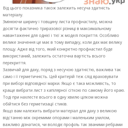
Від цього показника також залежить несуча здатність
матеріалу.
Змінюючи ширину і товщину листа профнастилу, можна
досягти фактично триразової різниці в максимальному
навантаженні для однієї і тієї ж моделі покриття. Особливо
велике значення це має в тому випадку, коли дах має велику
площу. Адже від того, який конкретно профнастил буде
використаний, залежить остаточна вартість всього
перекриття.
Зазвичай для даху, поряд з несучою здатністю, важлива так
само і її герметичність. Цей критерій теж слід враховувати
при виборі відповідної марки. Якщо є така можливість, то
краще вибрати лист з капілярної сіткою по самому його краю.
Тоді при нахлесте всього в одну хвилю цілком можна
обійтися без герметизації стиків.
Якщо вам належить вибрати матеріал для даху з великою
відстанню між окремими опорами і маленьким ухилом,
важливо дізнатися, чи володіє профіль так званими ребрами