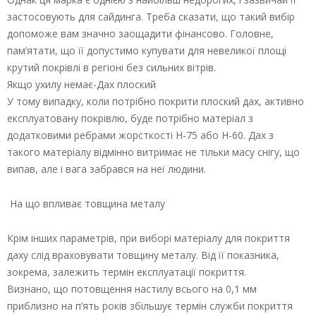
застосовують для сайдинга. Треба сказати, що такий вибір
допоможе вам значно заощадити фінансово. Головне,
пам’ятати, що її допустимо купувати для невеликої площі
крутий покрівлі в регіоні без сильних вітрів.
Якщо ухилу немає-Дах плоский
У тому випадку, коли потрібно покрити плоский дах, активно
експлуатовану покрівлю, буде потрібно матеріал з
додатковими ребрами жорсткості Н-75 або Н-60. Дах з
такого матеріалу відмінно витримає не тільки масу снігу, що
випав, але і вага забрався на неї людини.
На що впливає товщина металу
Крім інших параметрів, при виборі матеріалу для покриття
даху слід враховувати товщину металу. Від її показника,
зокрема, залежить термін експлуатації покриття.
Визнано, що потовщення настилу всього на 0,1 мм
приблизно на п’ять років збільшує термін служби покриття