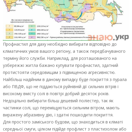
Профнастил для даху необхідно вибирати відповідно до
кліматичних умов вашого регіону, а також передбачуваного
терміну його служби. Наприклад, для розташованого на
узбережжі житла бажано купувати профнастил, здатний
протистояти середовищам з підвищеною агресивністю.
Найбільш надійним в даному випадку буде покриття з пурала
або ПВДФ, що не піддаються руйнівній дії сильних вітрів і
високому вмісту солі в повітрі добрий десяток років.
Недоцільно вибирати більш дешевий поліестер, так як
частинки солі, що переміщуються сильним вітром, мають
виражену абразивну дію, і здатні пошкодити покриття.
Для простого заміського будови, що знаходиться в кліматі
середньої смуги, цілком підійде профлист з пластизолом або