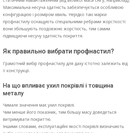
статичним навантаженням (від великої маси снігу, наприклад).
Максимальна несуча здатність забезпечується особливою
конфігурацією і розміром хвиль. Нерідко такі марки
профнастилу оснащують спеціальними ребрами жорсткості:
вони збільшують поздовжню жорсткість, тим самим
підвищуючи несучу здатність покриття.
Як правильно вибрати профнастил?
Грамотний вибір профнастилу для даху істотно залежить від
її конструкції.
На що впливає ухил покрівлі і товщина
металу
Чимале значення має ухил покрівлі.
Чим менше його показник, тим більшу масу доведеться
витримувати покриттю.
Іншими словами, експлуатаційні якості покрівлі визначають