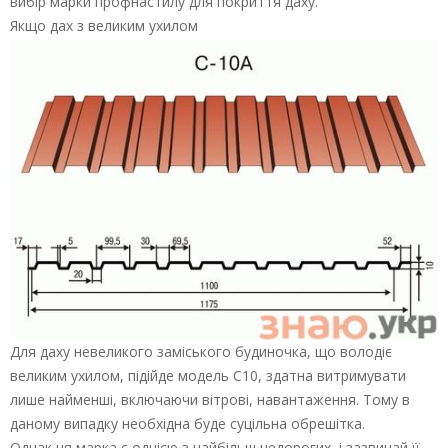
вибір марки профнастилу для покриття даху.
Якщо дах з великим ухилом
Для даху невеликого заміського будиночка, що володіє
великим ухилом, підійде модель С10, здатна витримувати
лише найменші, включаючи вітрові, навантаження. Тому в
даному випадку необхідна буде суцільна обрешітка.
Однак ця марка є однією з найбільш недорогих, і зазвичай її