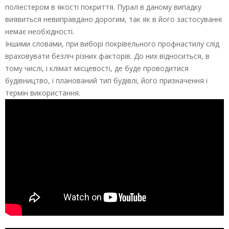
поліестером в якості покриття. Пурал в даному випадку
виявиться невиправдано дорогим, так як в його застосуванні
немає необхідності.
Іншими словами, при виборі покрівельного профнастилу слід
враховувати безліч різних факторів. До них відноситься, в
тому числі, і клімат місцевості, де буде проводитися
будівництво, і планований тип будівлі, його призначення і
термін використання.