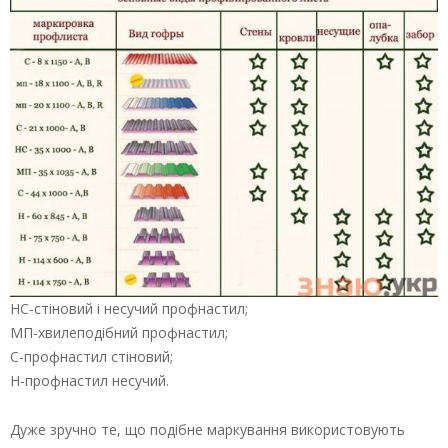
НС-стіновий і несучий профнастил;
МП-хвилеподібний профнастил;
С-профнастил стіновий;
Н-профнастил несучий.
Дуже зручно те, що подібне маркування використовують