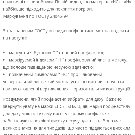
практичні всі виробники. По ній видно, що матеріал «НС» і «Н»
найбільше підходить для покриття покрівлі.
Маркування по ГОСТу 24045-94
За зазначеним ГОСТу всі види профнастилів можна поділити
на наступні:
маркується буквою» С ” стіновий профнастил;
маркіруемой індексом ” Н ” профільований лист з металу,
що володіє підвищеною несучою здатністю;
позначений символами ” НС ” профільований
універсальний лист, який можна успішно використовувати
при виготовленні вертикальних і горизонтальних конструкцій.
Роздумуючи, який профнастил вибрати для даху, бажано
звернути увагу на марки «НС» і «Н». Ці дві марки профнастилу
для даху мають ту саму висоту і форму профілю, які
забезпечують покрівлі високу несучу здатність. Вона має
велике значення для тих дахів, що часто піддаються високим