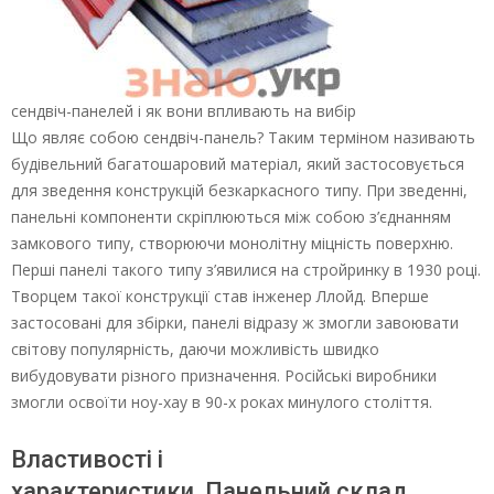
сендвіч-панелей і як вони впливають на вибір
Що являє собою сендвіч-панель? Таким терміном називають
будівельний багатошаровий матеріал, який застосовується
для зведення конструкцій безкаркасного типу. При зведенні,
панельні компоненти скріплюються між собою з’єднанням
замкового типу, створюючи монолітну міцність поверхню.
Перші панелі такого типу з’явилися на стройринку в 1930 році.
Творцем такої конструкції став інженер Ллойд. Вперше
застосовані для збірки, панелі відразу ж змогли завоювати
світову популярність, даючи можливість швидко
вибудовувати різного призначення. Російські виробники
змогли освоїти ноу-хау в 90-х роках минулого століття.
Властивості і
характеристики. Панельний склад