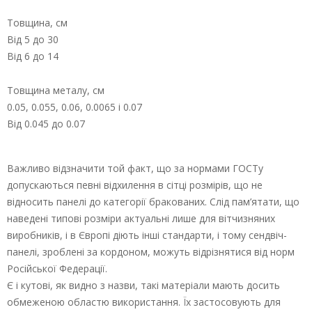
Товщина, см
Від 5 до 30
Від 6 до 14
Товщина металу, см
0.05, 0.055, 0.06, 0.0065 і 0.07
Від 0.045 до 0.07
Важливо відзначити той факт, що за нормами ГОСТу
допускаються певні відхилення в сітці розмірів, що не
відносить панелі до категорії бракованих. Слід пам’ятати, що
наведені типові розміри актуальні лише для вітчизняних
виробників, і в Європі діють інші стандарти, і тому сендвіч-
панелі, зроблені за кордоном, можуть відрізнятися від норм
Російської Федерації.
Є і кутові, як видно з назви, такі матеріали мають досить
обмеженою областю використання. Їх застосовують для