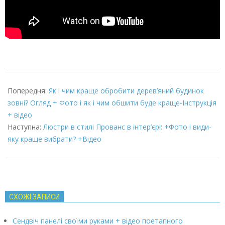
2022-
03-
Попередня:
Як і чим краще обробити дерев’яний будинок
07
зовні? Огляд + Фото і як і чим обшити буде краще-Інструкція
+ відео
Наступна:
Люстри в стилі Прованс в інтер’єрі: +Фото і види-
яку краще вибрати? +Відео
СХОЖІ ЗАПИСИ
Сендвіч панелі своїми руками + відео поетапного