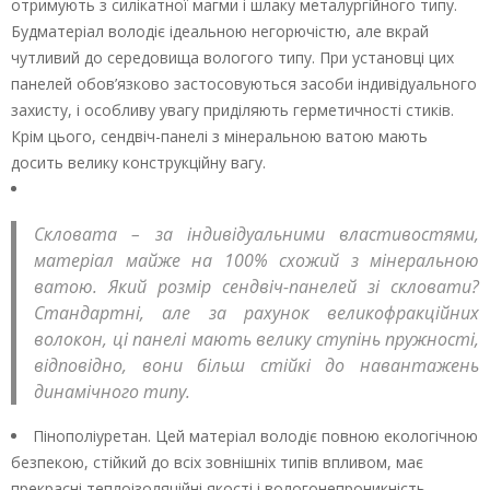
отримують з силікатної магми і шлаку металургійного типу.
Будматеріал володіє ідеальною негорючістю, але вкрай
чутливий до середовища вологого типу. При установці цих
панелей обов’язково застосовуються засоби індивідуального
захисту, і особливу увагу приділяють герметичності стиків.
Крім цього, сендвіч-панелі з мінеральною ватою мають
досить велику конструкційну вагу.
Скловата – за індивідуальними властивостями,
матеріал майже на 100% схожий з мінеральною
ватою. Який розмір сендвіч-панелей зі скловати?
Стандартні, але за рахунок великофракційних
волокон, ці панелі мають велику ступінь пружності,
відповідно, вони більш стійкі до навантажень
динамічного типу.
Пінополіуретан. Цей матеріал володіє повною екологічною
безпекою, стійкий до всіх зовнішніх типів впливом, має
прекрасні теплоізоляційні якості і вологонепроникність.