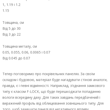
1, 1.19 і 1.2
1.15
Товщина, см
Від 5 до 30
Від 3 до 22
Товщина металу, см
0.05, 0.055, 0.06, 0.0065 і 0.07
Від 0.045 до 0.07
Тепер поговоримо про покрівельних панелях. За своїм
складом і будовою, матеріал буде нагадувати стінові аналоги,
правда, є і певні відмінності. Наприклад, з’єднання замкового
типу є класом F-LОСК, що буде перешкоджати попаданню
вологи всередину даху. Для таких завдань передбачений і
виражений профіль від облицювання зовнішнього типу. Для
того, щоб захищати панелі від негативного впливу