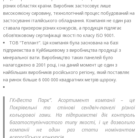
різних областях країни. Виробник застосовує лише
високоякісну сировину, технологічний процес побудований на
застосуванні італійського обладнання. Компанія не один раз
ставала призером різних конкурсів, а продукція підлягає
обов’язковому сертифікації якості по класу ІЅО 9001.
ТОВ “Теплант”. Ця компанія була заснована на базі
підприємства в Куйбишевому з виробництва продукції з
мінеральної вати. Виробництво таких панелей було
налагоджено в 2001 році, і на даний момент це один з
найбільших виробників російського регіону, який поставляє
на ринок більше 6 000 000 квадратних метрів щороку.
ГК»Веста Парк”. Асортимент компанії – це
Покрівельні та стінові сендвіч-панелі різної
кольорової гами. На підприємстві діє контроль
багатоступінчастого типу якості, і це дозволило
компанії не один раз стати номінантом
всеросійських конкурсів.