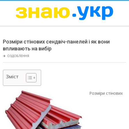
Skip
to
content
ЗНАЮ
Secondary
Navigation
Розміри стінових сендвіч-панелей і як вони
Menu
впливають на вибір
🡲
ОЗДОБЛЕННЯ
Зміст
Розміри стінових