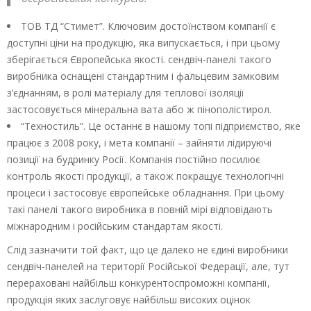
ТОВ ТД “Стимет”. Ключовим достоїнством компанії є
доступні ціни на продукцію, яка випускається, і при цьому
зберігається Європейська якості. сендвіч-панелі такого
виробника оснащені стандартним і фальцевим замковим
з’єднанням, в ролі матеріалу для теплової ізоляції
застосовується мінеральна вата або ж пінополістирол.
“Техностиль”. Це останнє в нашому топі підприємство, яке
працює з 2008 року, і мета компанії – зайняти лідируючі
позиції на будринку Росії. Компанія постійно посилює
контроль якості продукції, а також покращує технологічні
процеси і застосовує європейське обладнання. При цьому
такі панелі такого виробника в повній мірі відповідають
міжнародним і російським стандартам якості.
Слід зазначити той факт, що це далеко не єдині виробники
сендвіч-панелей на території Російської Федерації, але, тут
перераховані найбільш конкурентоспроможні компанії,
продукція яких заслуговує найбільш високих оцінок