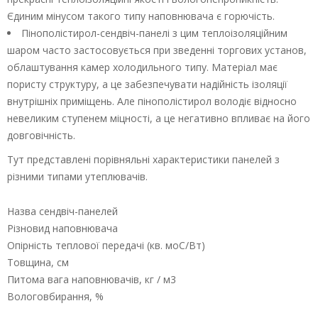
Єдиним мінусом такого типу наповнювача є горючість.
Пінополістирол-сендвіч-панелі з цим теплоізоляційним
шаром часто застосовується при зведенні торгових установ,
облаштування камер холодильного типу. Матеріал має
пористу структуру, а це забезпечувати надійність ізоляції
внутрішніх приміщень. Але пінополістирол володіє відносно
невеликим ступенем міцності, а це негативно впливає на його
довговічність.
Тут представлені порівняльні характеристики панелей з
різними типами утеплювачів.
Назва сендвіч-панелей
Різновид наповнювача
Опірність теплової передачі (кв. моС/Вт)
Товщина, см
Питома вага наповнювачів, кг / м3
Вологовбирання, %