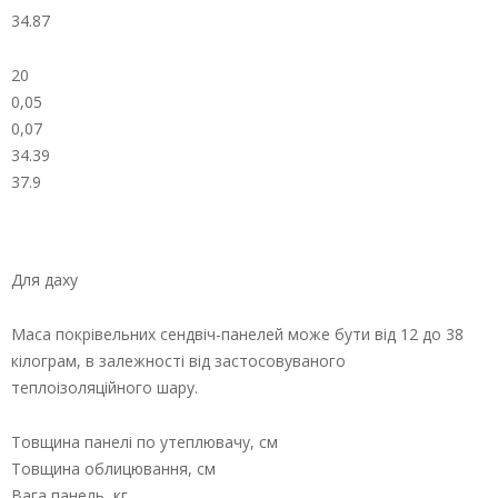
34.87
20
0,05
0,07
34.39
37.9
Для даху
Маса покрівельних сендвіч-панелей може бути від 12 до 38
кілограм, в залежності від застосовуваного
теплоізоляційного шару.
Товщина панелі по утеплювачу, см
Товщина облицювання, см
Вага панель, кг