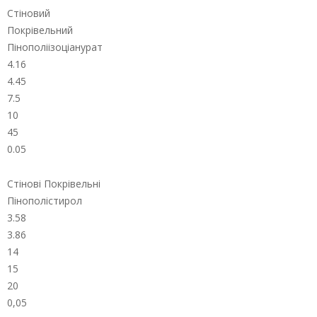
Стіновий
Покрівельний
Пінополіізоціанурат
4.16
4.45
7.5
10
45
0.05
Стінові Покрівельні
Пінополістирол
3.58
3.86
14
15
20
0,05