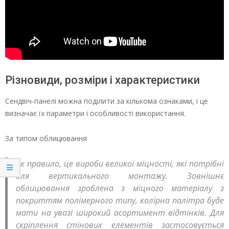
Різновиди, розміри і характеристики
Сендвіч-панелі можна поділити за кількома ознаками, і це
визначає їх параметри і особливості використання.
За типом облицювання
Як правило, це вироби великої міцності, які потрібні
для вертикального монтажу. Зовнішнє
облицювання зроблена з міцного матеріалу з
покриттям полімерного типу, колірна палітра буде
мати на увазі широкий асортимент відтінків. Для
скріплення стінових елементів застосовується