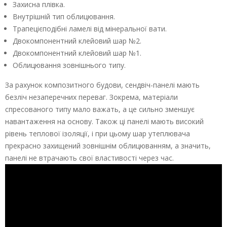
Захисна плівка.
Внутрішній тип облицювання.
Трапецієподібні ламелі від мінеральної вати.
Двокомпонентний клейовий шар №2.
Двокомпонентний клейовий шар №1.
Облицювання зовнішнього типу.
За рахунок композитного будови, сендвіч-панелі мають
безліч незаперечних переваг. Зокрема, матеріали
спресованого типу мало важать, а це сильно зменшує
навантаження на основу. Також ці панелі мають високий
рівень теплової ізоляції, і при цьому шар утеплювача
прекрасно захищений зовнішнім облицюванням, а значить,
панелі не втрачають свої властивості через час.