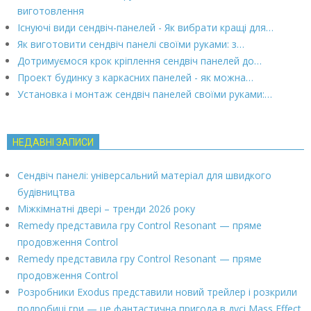
виготовлення
Існуючі види сендвіч-панелей - Як вибрати кращі для…
Як виготовити сендвіч панелі своїми руками: з…
Дотримуємося крок кріплення сендвіч панелей до…
Проект будинку з каркасних панелей - як можна…
Установка і монтаж сендвіч панелей своїми руками:…
НЕДАВНІ ЗАПИСИ
Сендвіч панелі: універсальний матеріал для швидкого
будівництва
Міжкімнатні двері – тренди 2026 року
Remedy представила гру Control Resonant — пряме
продовження Control
Remedy представила гру Control Resonant — пряме
продовження Control
Розробники Exodus представили новий трейлер і розкрили
подробиці гри — це фантастична пригода в дусі Mass Effect