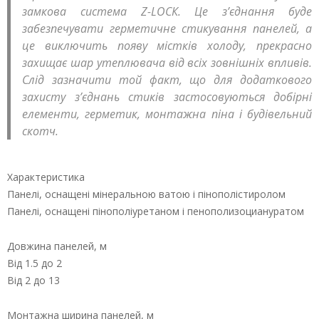
замкова система Z-LОСК. Це з’єднання буде
забезпечувати герметичне стикування панелей, а
це виключить появу містків холоду, прекрасно
захищає шар утеплювача від всіх зовнішніх впливів.
Слід зазначити той факт, що для додаткового
захисту з’єднань стиків застосовуються добірні
елементи, герметик, монтажна піна і будівельний
скотч.
Характеристика
Панелі, оснащені мінеральною ватою і пінополістиролом
Панелі, оснащені пінополіуретаном і пенополизоциануратом
Довжина панелей, м
Від 1.5 до 2
Від 2 до 13
Монтажна ширина панелей, м