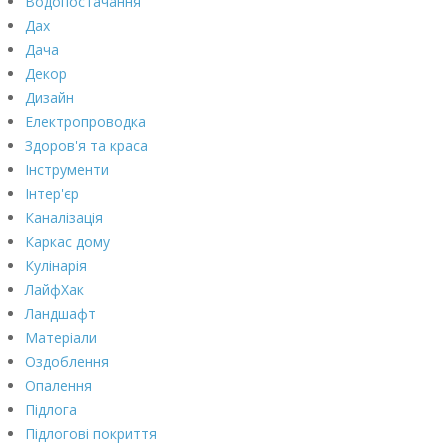
Водопостачання
Дах
Дача
Декор
Дизайн
Електропроводка
Здоров'я та краса
Інструменти
Інтер'єр
Каналізація
Каркас дому
Кулінарія
ЛайфХак
Ландшафт
Матеріали
Оздоблення
Опалення
Підлога
Підлогові покриття