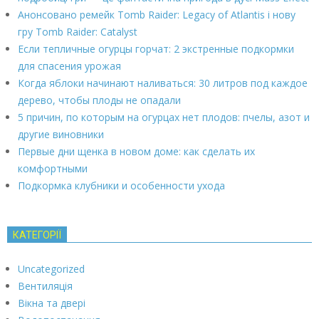
Анонсовано ремейк Tomb Raider: Legacy of Atlantis і нову
гру Tomb Raider: Catalyst
Если тепличные огурцы горчат: 2 экстренные подкормки
для спасения урожая
Когда яблоки начинают наливаться: 30 литров под каждое
дерево, чтобы плоды не опадали
5 причин, по которым на огурцах нет плодов: пчелы, азот и
другие виновники
Первые дни щенка в новом доме: как сделать их
комфортными
Подкормка клубники и особенности ухода
КАТЕГОРІЇ
Uncategorized
Вентиляція
Вікна та двері