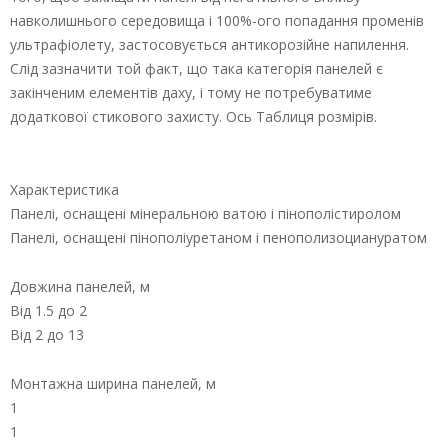
навколишнього середовища і 100%-ого попадання променів
ультрафіолету, застосовується антикорозійне напилення.
Слід зазначити той факт, що така категорія панелей є
закінченим елементів даху, і тому не потребуватиме
додаткової стикового захисту. Ось Таблиця розмірів.
Характеристика
Панелі, оснащені мінеральною ватою і пінополістиролом
Панелі, оснащені пінополіуретаном і пенополизоциануратом
Довжина панелей, м
Від 1.5 до 2
Від 2 до 13
Монтажна ширина панелей, м
1
1