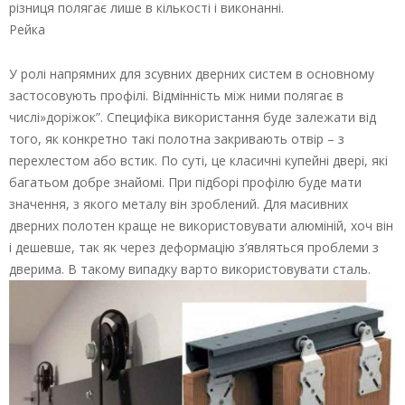
різниця полягає лише в кількості і виконанні.
Рейка
У ролі напрямних для зсувних дверних систем в основному
застосовують профілі. Відмінність між ними полягає в
числі»доріжок”. Специфіка використання буде залежати від
того, як конкретно такі полотна закривають отвір – з
перехлестом або встик. По суті, це класичні купейні двері, які
багатьом добре знайомі. При підборі профілю буде мати
значення, з якого металу він зроблений. Для масивних
дверних полотен краще не використовувати алюміній, хоч він
і дешевше, так як через деформацію з’являться проблеми з
дверима. В такому випадку варто використовувати сталь.