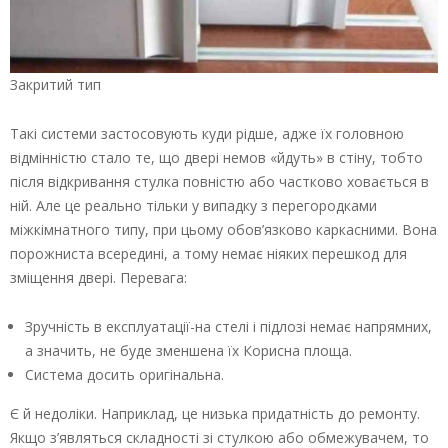
Закритий тип
Такі системи застосовують куди рідше, адже їх головною
відмінністю стало те, що двері немов «йдуть» в стіну, тобто
після відкривання стулка повністю або частково ховається в
ній. Але це реально тільки у випадку з перегородками
міжкімнатного типу, при цьому обов’язково каркасними. Вона
порожниста всередині, а тому немає ніяких перешкод для
зміщення двері. Перевага:
Зручність в експлуатації-на стелі і підлозі немає напрямних,
а значить, не буде зменшена їх Корисна площа.
Система досить оригінальна.
Є й недоліки. Наприклад, це низька придатність до ремонту.
Якщо з’являться складності зі стулкою або обмежувачем, то