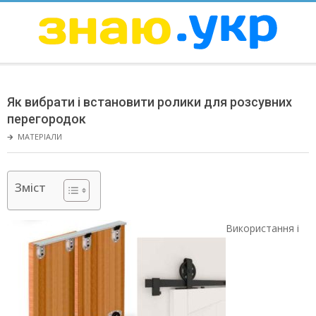
Skip
to
content
ЗНАЮ
Secondary
Navigation
Як вибрати і встановити ролики для розсувних
Menu
перегородок
🡲
МАТЕРІАЛИ
Зміст
Використання і