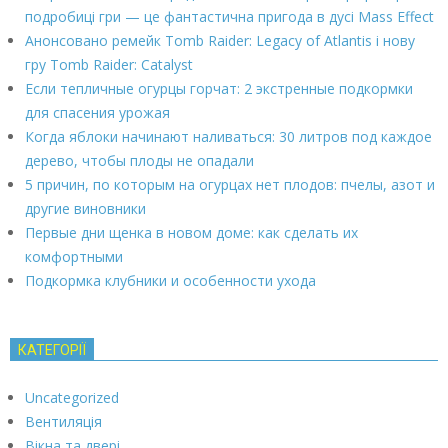
подробиці гри — це фантастична пригода в дусі Mass Effect
Анонсовано ремейк Tomb Raider: Legacy of Atlantis і нову
гру Tomb Raider: Catalyst
Если тепличные огурцы горчат: 2 экстренные подкормки
для спасения урожая
Когда яблоки начинают наливаться: 30 литров под каждое
дерево, чтобы плоды не опадали
5 причин, по которым на огурцах нет плодов: пчелы, азот и
другие виновники
Первые дни щенка в новом доме: как сделать их
комфортными
Подкормка клубники и особенности ухода
КАТЕГОРІЇ
Uncategorized
Вентиляція
Вікна та двері