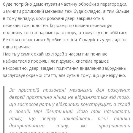
буде потрібно демонтувати частину обробки з перегородки.
Замінити роликовий механізм теж буде складно, а тим більше
в тому випадку, коли розсувні двері закривають з
перехлестом полотен. Їх розмір по ширині перевищує
половину того ж параметра отвору, а тому і тут не обійтися
без зняття частини обробки зі стіни. Складність у догляді-ще
одна причина.
Навіть у самих охайних людей з часом пил починає
набиватися з профілі, і як підсумок, система працює
некоректно, двері заїдає і пр.питання видалення забруднень
заслуговує окремої статті, але суть в тому, що це незручно.
За пристрій приховані механізми для розсувних
дверей практично нічим не відрізняються від того,
що застосовують у відкритих конструкціях, а склад
в повній мірі ідентичний. Його так називають
тому, що зверху накладають різні планки
декоративного типу, які прикривають
конструктивні елементи.