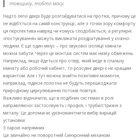
товщину, тобто масу.
Надто легкі двері буде розгойдуватися на протязі, причому це
не відіб’ється на самій конструкції, але з точки зору комфорту
ця перспектива навряд чи комусь сподобається, а регулярні
«постукування» можуть викликати роздратування у кожної
людини. Є ще один мінус – про звукової ізоляції кімнати
можна забути. Через це монтаж систем має низку обмежень.
Наприклад, якщо йдеться про отвір, який веде в спальну
кімнату або робочий кабінет, то розсувні двері є не кращим
варіантом. Але і тут можна знайти позитивні моменти,
наприклад, підвісні полотна не будуть перешкоджати
природному циркулюванню потоків повітря.
Важливо відзначити, що в подібних системах в ролі
направляючої застосовують і профілі, і труби/стрижні з
металу. Це допомагає урізноманітнити вибір варіацій
установки.
З парою напрямних
Це звичайно не поворотний Синхронний механізм