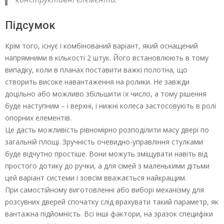
Підсумок
Крім того, існує і комбінований варіант, який оснащений
напрямними в кількості 2 штук. Його встановлюють в тому
випадку, коли в планах поставити важкі полотна, що
створить високе навантаження на ролики. Не завжди
доцільно або можливо збільшити їх число, а тому рішення
буде наступним – і верхні, і нижні колеса застосовують в ролі
опорних елементів.
Це дасть можливість рівномірно розподілити масу двері по
загальній площі. Зручність очевидно-управління стулками
буде відчутно простіше. Вони можуть зміщувати навіть від
простого дотику до ручки, а для сімей з маленькими дітьми
цей варіант системи і зовсім вважається найкращим.
При самостійному виготовленні або виборі механізму для
розсувних дверей спочатку слід врахувати такий параметр, як
вантажна підйомність. Всі інші фактори, на зразок специфіки