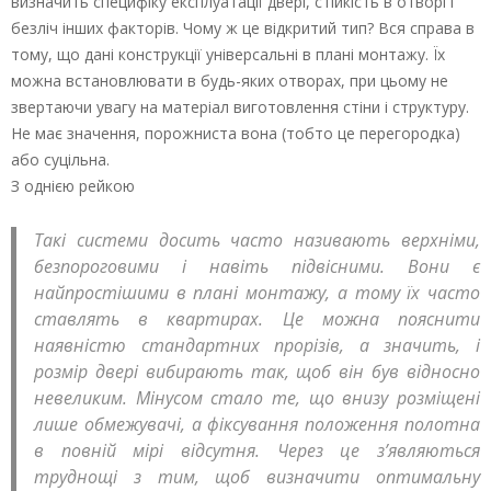
визначить специфіку експлуатації двері, стійкість в отворі і
безліч інших факторів. Чому ж це відкритий тип? Вся справа в
тому, що дані конструкції універсальні в плані монтажу. Їх
можна встановлювати в будь-яких отворах, при цьому не
звертаючи увагу на матеріал виготовлення стіни і структуру.
Не має значення, порожниста вона (тобто це перегородка)
або суцільна.
З однією рейкою
Такі системи досить часто називають верхніми,
безпороговими і навіть підвісними. Вони є
найпростішими в плані монтажу, а тому їх часто
ставлять в квартирах. Це можна пояснити
наявністю стандартних прорізів, а значить, і
розмір двері вибирають так, щоб він був відносно
невеликим. Мінусом стало те, що внизу розміщені
лише обмежувачі, а фіксування положення полотна
в повній мірі відсутня. Через це з’являються
труднощі з тим, щоб визначити оптимальну