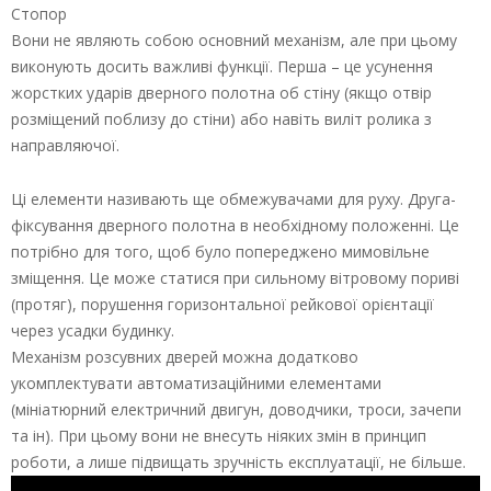
Стопор
Вони не являють собою основний механізм, але при цьому
виконують досить важливі функції. Перша – це усунення
жорстких ударів дверного полотна об стіну (якщо отвір
розміщений поблизу до стіни) або навіть виліт ролика з
направляючої.
Ці елементи називають ще обмежувачами для руху. Друга-
фіксування дверного полотна в необхідному положенні. Це
потрібно для того, щоб було попереджено мимовільне
зміщення. Це може статися при сильному вітровому пориві
(протяг), порушення горизонтальної рейкової орієнтації
через усадки будинку.
Механізм розсувних дверей можна додатково
укомплектувати автоматизаційними елементами
(мініатюрний електричний двигун, доводчики, троси, зачепи
та ін). При цьому вони не внесуть ніяких змін в принцип
роботи, а лише підвищать зручність експлуатації, не більше.