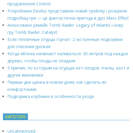
продовження Control
Розробники Exodus представили новий трейлер і розкрили
подробиці гри — це фантастична пригода в дусі Mass Effect
Анонсовано ремейк Tomb Raider: Legacy of Atlantis і нову
гру Tomb Raider: Catalyst
Если тепличные огурцы горчат: 2 экстренные подкормки
для спасения урожая
Когда яблоки начинают наливаться: 30 литров под каждое
дерево, чтобы плоды не опадали
5 причин, по которым на огурцах нет плодов: пчелы, азот и
другие виновники
Первые дни щенка в новом доме: как сделать их
комфортными
Подкормка клубники и особенности ухода
КАТЕГОРІЇ
Uncategorized