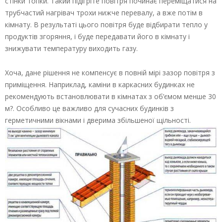
стінки топки. Такий підігріте повітря починає переміщатися на
трубчастий нагрівач трохи нижче перевалу, а вже потім в
кімнату. В результаті цього повітря буде відбирати тепло у
продуктів згоряння, і буде передавати його в кімнату і
знижувати температуру виходить газу.
Хоча, дане рішення не компенсує в повній мірі зазор повітря з
приміщення. Наприклад, каміни в каркасних будинках не
рекомендують встановлювати в кімнатах з об’ємом менше 30
м?. Особливо це важливо для сучасних будинків з
герметичними вікнами і дверима збільшеної щільності.