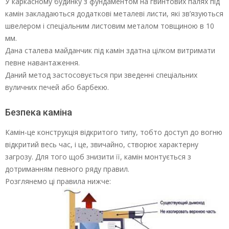
У каркасному будинку з фундаментом на гвинтових палях під
камін закладаються додаткові металеві листи, які зв’язуються
швелером і спеціальним листовим металом товщиною в 10
мм.
Дана сталева майданчик під камін здатна цілком витримати
певне навантаження.
Даний метод застосовується при зведенні спеціальних
вуличних печей або барбекю.
Безпека каміна
Камін-це конструкція відкритого типу, тобто доступ до вогню
відкритий весь час, і це, звичайно, створює характерну
загрозу. Для того щоб знизити її, камін монтується з
дотриманням певного ряду правил.
Розглянемо ці правила нижче: