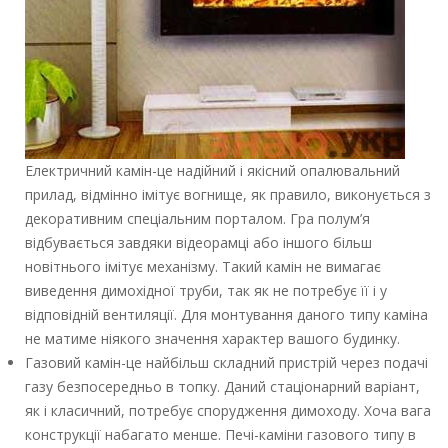
Електричний камін-це надійний і якісний опалювальний
прилад, відмінно імітує вогнище, як правило, виконується з
декоративним спеціальним порталом. Гра полум’я
відбувається завдяки відеорамці або іншого більш
новітнього імітує механізму. Такий камін не вимагає
виведення димохідної труби, так як не потребує її і у
відповідній вентиляції. Для монтування даного типу каміна
не матиме ніякого значення характер вашого будинку.
Газовий камін-це найбільш складний пристрій через подачі
газу безпосередньо в топку. Даний стаціонарний варіант,
як і класичний, потребує спорудження димоходу. Хоча вага
конструкції набагато менше. Печі-каміни газового типу в