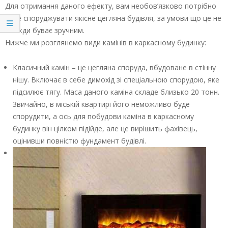
Для отримання даного ефекту, вам необов’язково потрібно
буде споруджувати якісне цегляна будівля, за умови що це не
завжди буває зручним.
Нижче ми розглянемо види камінів в каркасному будинку:
Класичний камін – це цегляна споруда, вбудоване в стінну
нішу. Включає в себе димохід зі спеціальною спорудою, яке
підсилює тягу. Маса даного каміна складе близько 20 тонн.
Звичайно, в міській квартирі його неможливо буде
спорудити, а ось для побудови каміна в каркасному
будинку він цілком підійде, але це вирішить фахівець,
оцінивши повністю фундамент будівлі.