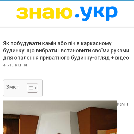
Skip
to
content
ЗНАЮ
Secondary
Navigation
Як побудувати камін або піч в каркасному
Menu
будинку: що вибрати і встановити своїми руками
для опалення приватного будинку-огляд + відео
🡲
УТЕПЛЕННЯ
Зміст
Камін