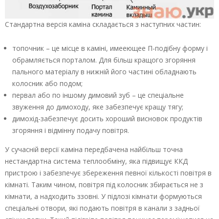
Стандартна версія каміна складається з наступних частин:
топочник – це місце в каміні, имееющее П-подібну форму і
обрамляється порталом. Для більш кращого згоряння
пального матеріалу в нижній його частині обладнають
колосник або подом;
первал або по іншому димовий зуб – це спеціальне
звуження до димоходу, яке забезпечує кращу тягу;
димохід-забезпечує досить хороший висновок продуктів
згоряння і відмінну подачу повітря.
У сучасній версії каміна передбачена найбільш точна
нестандартна система теплообміну, яка підвищує ККД
пристрою і забезпечує збереження певної кількості повітря в
кімнаті. Таким чином, повітря під колосник збирається не з
кімнати, а надходить ззовні. У підлозі кімнати формуються
спеціальні отвори, які подають повітря в канали з задньої