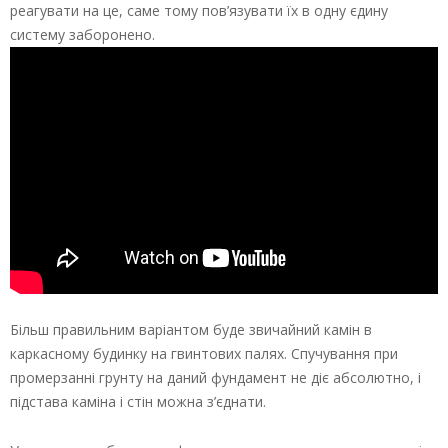
реагувати на це, саме тому пов’язувати їх в одну єдину
систему заборонено.
Більш правильним варіантом буде звичайний камін в
каркасному будинку на гвинтових палях. Спучування при
промерзанні грунту на даний фундамент не діє абсолютно, і
підстава каміна і стін можна з’єднати.