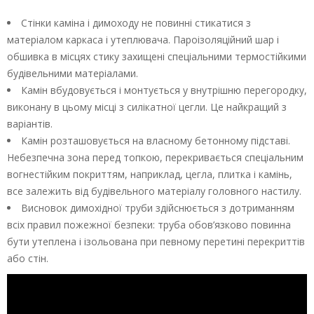
Стінки каміна і димоходу не повинні стикатися з
матеріалом каркаса і утеплювача. Пароізоляційний шар і
обшивка в місцях стику захищені спеціальними термостійкими
будівельними матеріалами.
Камін вбудовується і монтується у внутрішню перегородку,
виконану в цьому місці з силікатної цегли. Це найкращий з
варіантів.
Камін розташовується на власному бетонному підставі.
Небезпечна зона перед топкою, перекривається спеціальним
вогнестійким покриттям, наприклад, цегла, плитка і камінь,
все залежить від будівельного матеріалу головного настилу.
Висновок димохідної труби здійснюється з дотриманням
всіх правил пожежної безпеки: труба обов’язково повинна
бути утеплена і ізольована при певному перетині перекриттів
або стін.