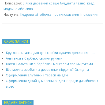
03-
Попередня:
З якої деревини краще будувати лазню: кедр,
08
модрина або липа
Наступна:
Кедрова фітобочка-протипоказання і показання
СХОЖІ ЗАПИСИ
Кругла альтанка для дачі своїми руками: креслення —…
Альтанка з барбекю своїми руками
Кам'яні альтанки з барбекю і мангалом своїми руками:…
Що можна зробити з дерев'яних піддонів? Огляд та…
Оформлення альтанки і тераси на дачі
Оформлення дизайну маленької дачі :поради дизайнера +
відео
НЕДАВНІ ЗАПИСИ