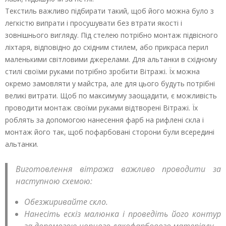
Текстиль важливо підбирати такий, щоб його можна було з
легкістю випрати і просушувати без втрати якості і
зовнішнього вигляду. Під стелею потрібно монтаж підвісного
ліхтаря, відповідно до східним стилем, або прикраса перил
маленькими світловими джерелами. Для альтанки в східному
стилі своїми руками потрібно зробити Вітражі. Їх можна
окремо замовляти у майстра, але для цього будуть потрібні
великі витрати. Щоб по максимуму заощадити, є можливість
проводити монтаж своїми руками відтворені Вітражі. Їх
роблять за допомогою нанесення фарб на рифлені скла і
монтаж його так, щоб пофарбовані сторони були всередині
альтанки.
Виготовлення вітража важливо проводити за
наступною схемою:
Обезжиривайте скло.
Нанесіть ескіз малюнка і проведіть його контур