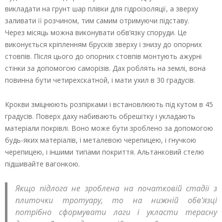
викладати на грунт шар плівки для гідроізоляції, а зверху
заливати її розчином, тим самим отримуючи підставу.
Через місяць можна виконувати обв’язку споруди. Це
виконується кріпленням брусків зверху і знизу до опорних
стовпів. Після цього до опорних стовпів монтують ажурні
стінки за допомогою саморізів. Дах роблять на землі, вона
повинна бути четирехскатной, і мати ухил в 30 градусів.
Крокви зміцнюють розпірками і встановлюють під кутом в 45
градусів. Поверх даху набивають обрешітку і укладають
матеріали покрівлі. Воно може бути зроблено за допомогою
будь-яких матеріалів, і металевою черепицею, і гнучкою
черепицею, і іншими типами покриття. Альтанковий стелю
підшивайте вагонкою.
Якщо підлога не зроблена на початковій стадії з
плиточки тротуару, то на нижній обв’язці
потрібно сформувати лаги і укласти терасну