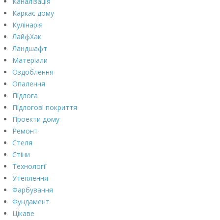
Каналізація
Каркас дому
Кулінарія
ЛайфХак
Ландшафт
Матеріали
Оздоблення
Опалення
Підлога
Підлогові покриття
Проекти дому
Ремонт
Стеля
Стіни
Технології
Утеплення
Фарбування
Фундамент
Цікаве