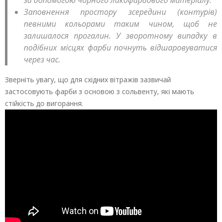
за допомогою чорного лакофарбового матеріалу.
Заповнення простору зсередини (контурів)
певними кольорами таким чином, щоб не
залишалося прогалин. У зворотному випадку в
подібних місцях фарби почнуть відшаровуватися
через час.
Зверніть увагу, що для східних вітражів зазвичай
застосовують фарби з основою з сольвенту, які мають
стійкість до вигорання.