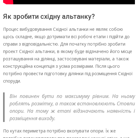
Як зробити східну альтанку?
Процес вибудовування Східної альтанки не являє собою
щось складне, якщо дотримати всі робочі етапи і підійти до
справи з відповідальністю. Для початку потрібно зробити
проект Східної альтанки, в якому буде відзначено його місце
розташування на ділянці, застосовувані матеріали, а також
конструкційна концепція з усіма розмірами. Після цього
потрібно провести підготовку ділянки під розміщення Східної
споруди.
Він повинен бути по максимуму рівним. На ньому
роблять розмітку, а також встановлюють Стовпи
опори. На тому ж етапі відзначають наявність і
розміщення виходу.
По кутах периметра потрібно вкопувати опори. Їх же