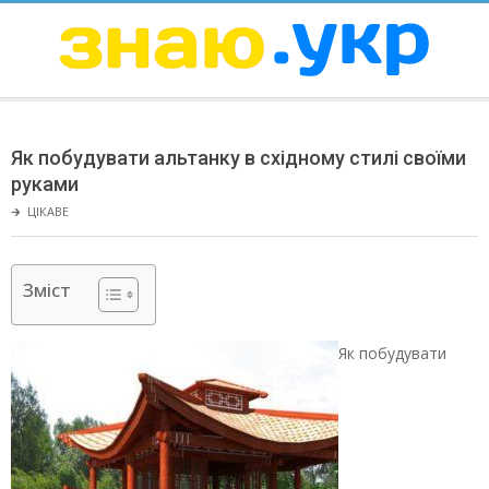
Skip
to
content
ЗНАЮ
Secondary
Navigation
Як побудувати альтанку в східному стилі своїми
Menu
руками
🡲
ЦІКАВЕ
Зміст
Як побудувати