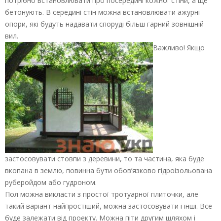
потрібно встановлювати про посередині кожної стіни, а ще
бетонують. В середині стін можна встановлювати ажурні
опори, які будуть надавати споруді більш гарний зовнішній
вил.
Важливо! Якщо
застосовувати стовпи з деревини, то та частина, яка буде
вкопана в землю, повинна бути обов’язково гідроізольована
руберойдом або гудроном.
Пол можна викласти з простої тротуарної плиточки, але
такий варіант найпростіший, можна застосовувати і інші. Все
буде залежати від проекту. Можна піти другим шляхом і