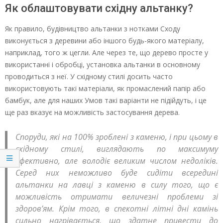
Як облаштовувати східну альтанку?
Як правило, будівництво альтанки з нотками Сходу
виконується з деревини або іншого будь-якого матеріалу,
наприклад, того ж цегли. Але через те, що дерево просте у
використанні і обробці, установка альтанки в основному
проводиться з неї. У східному стилі досить часто
використовують такі матеріали, як промаслений папір або
бамбук, але для наших Умов такі варіанти не підійдуть, і це
ще раз вказує на можливість застосування дерева.
Споруди, які на 100% зроблені з каменю, і при цьому в
східному стилі, виглядають по максимуму
ефективно, але володіє великим числом недоліків.
Серед них неможливо буде сидіти всередині
альтанки на лавці з каменю в силу того, що є
можливість отримати величезні проблеми зі
здоров’ям. Крім того, в спекотні літні дні камінь
сильно нагрівається, що здатне привести до