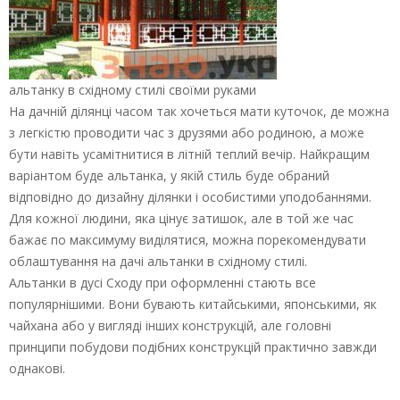
альтанку в східному стилі своїми руками
На дачній ділянці часом так хочеться мати куточок, де можна
з легкістю проводити час з друзями або родиною, а може
бути навіть усамітнитися в літній теплий вечір. Найкращим
варіантом буде альтанка, у якій стиль буде обраний
відповідно до дизайну ділянки і особистими уподобаннями.
Для кожної людини, яка цінує затишок, але в той же час
бажає по максимуму виділятися, можна порекомендувати
облаштування на дачі альтанки в східному стилі.
Альтанки в дусі Сходу при оформленні стають все
популярнішими. Вони бувають китайськими, японськими, як
чайхана або у вигляді інших конструкцій, але головні
принципи побудови подібних конструкцій практично завжди
однакові.