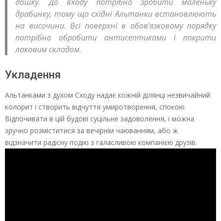
дошку. До входу потрібно зробити маленьку
драбинку, тому що східні Альтанки встановлюють
на височини. Всі поверхні в обов’язковому порядку
потрібно обробити антисептиками і покрити
лаковим складом.
Укладення
Альтанками з духом Сходу надає кожній ділянці незвичайний
колорит і створить відчуття умиротворення, спокою.
Відпочивати в цій будові суцільне задоволення, і можна
зручно розміститися за вечірнім чаюванням, або ж
відзначити радісну подію з галасливою компанією друзів.