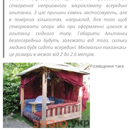
створення неприємного мікроклімату всередині
альтанки. З цієї причини камінь застосовують, але
в помірних кількостях, наприклад, для того щоб
створювати опори або при оформленні цоколя в
альтанці східного типу. Габарити Альтанки
безпосередньо будуть залежати від того, скільки
людина буде сидіти всередині. Мінімальні показники-
це розміри в межах від 2 до 2.6 метрів.
Розміщення таке