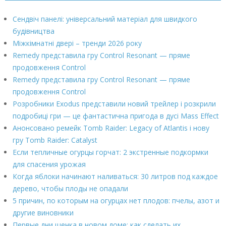
Сендвіч панелі: універсальний матеріал для швидкого
будівництва
Міжкімнатні двері – тренди 2026 року
Remedy представила гру Control Resonant — пряме
продовження Control
Remedy представила гру Control Resonant — пряме
продовження Control
Розробники Exodus представили новий трейлер і розкрили
подробиці гри — це фантастична пригода в дусі Mass Effect
Анонсовано ремейк Tomb Raider: Legacy of Atlantis і нову
гру Tomb Raider: Catalyst
Если тепличные огурцы горчат: 2 экстренные подкормки
для спасения урожая
Когда яблоки начинают наливаться: 30 литров под каждое
дерево, чтобы плоды не опадали
5 причин, по которым на огурцах нет плодов: пчелы, азот и
другие виновники
Первые дни щенка в новом доме: как сделать их