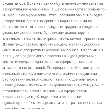
Східна пагода. Вона не повинна бути перенасичена зайвими
декоративними елементами, а ще повинна бути зроблена при
мінімальному оформленні. Отже, ідеальний варіант-висадка
декоративних дерев і чагарників з пари сторін Східної
Альтанки. Крім того, якщо слідувати традиціям Сходу, то
ідеальним доповненням буде висаджування поруч з
альтанкою таких квітів, як іриси, півонії, камелії і хризантеми.
До альтанці потрібно зробити мощену акуратну доріжку з
каменів або декоративно розміщених пеньків, які зроблені з
бетону або за допомогою вкопування чурок деревини в
землю. Всередині Східна альтанка оформляється теж
мінімалістично (як і зовні). Посередині потрібно монтувати
невеликий столик, а навколо нього сидіння з подушками.
Застосування великої кількості текстилю для альтанок в
наших умовах клімату – не найкращий варіант, і тому можна
встановлювати лавки з мінімальним оформленням.
Корисна порада! Щоб подушечки в альтанці не
відволожували, їх можна розмістити на гратчастих спинках
лави, підвішуючи за петлі.