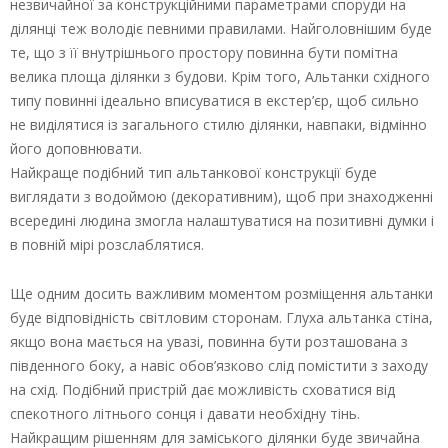
незвичайної за конструкційними параметрами споруди на
ділянці теж володіє певними правилами. Найголовнішим буде
те, що з її внутрішнього простору повинна бути помітна
велика площа ділянки з будови. Крім того, Альтанки східного
типу повинні ідеально вписуватися в екстер’єр, щоб сильно
не виділятися із загального стилю ділянки, навпаки, відмінно
його доповнювати.
Найкраще подібний тип альтанкової конструкції буде
виглядати з водоймою (декоративним), щоб при знаходженні
всередині людина змогла налаштуватися на позитивні думки і
в повній мірі розслаблятися.
Ще одним досить важливим моментом розміщення альтанки
буде відповідність світловим сторонам. Глуха альтанка стіна,
якщо вона мається на увазі, повинна бути розташована з
південного боку, а навіс обов’язково слід помістити з заходу
на схід. Подібний пристрій дає можливість сховатися від
спекотного літнього сонця і давати необхідну тінь.
Найкращим рішенням для заміського ділянки буде звичайна