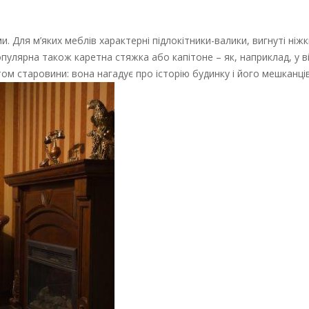
и. Для м’яких меблів характерні підлокітники-валики, вигнуті ніжк
пулярна також каретна стяжка або капітоне – як, наприклад, у 
ом старовини: вона нагадує про історію будинку і його мешканців