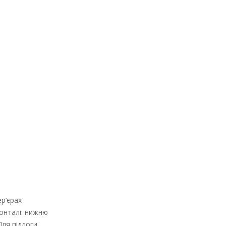
р’єрах
зонталі: нижню
ля підлоги