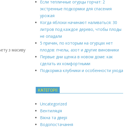
Если тепличные огурцы горчат: 2
экстренные подкормки для спасения
урожая
Когда яблоки начинают наливаться: 30
литров под каждое дерево, чтобы плоды
не опадали
5 причин, по которым на огурцах нет
фету з масиву
плодов: пчелы, азот и другие виновники
Первые дни щенка в новом доме: как
сделать их комфортными
Подкормка клубники и особенности ухода
КАТЕГОРІЇ
Uncategorized
Вентиляція
Вікна та двері
Водопостачання