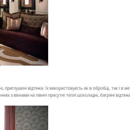
ні, приглушені відтінки. Їх використовують як в обробці, так і в м
нях з вікнами на північ присутні теплі шоколадні, багряні відтінки