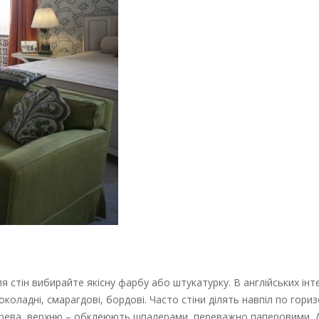
 стін вибирайте якісну фарбу або штукатурку. В англійських інте
коладні, смарагдові, бордові. Часто стіни ділять навпіл по гори
рева, верхню – обклеюють шпалерами, переважно паперовими. Д