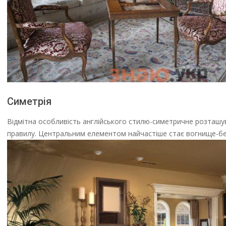
Симетрія
Відмітна особливість англійського стилю-симетричне розташува
правилу. Центральним елементом найчастіше стає вогнище-без 