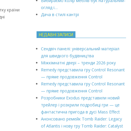
Вибираємо колір меблів бук натуральний-
огляд і…
тку країни
Дача в стилі кантрі
дні
НЕДАВНІ ЗАПИСИ
Сендвіч панелі: універсальний матеріал
для швидкого будівництва
Міжкімнатні двері – тренди 2026 року
Remedy представила гру Control Resonant
— пряме продовження Control
Remedy представила гру Control Resonant
— пряме продовження Control
Розробники Exodus представили новий
трейлер і розкрили подробиці гри — це
фантастична пригода в дусі Mass Effect
Анонсовано ремейк Tomb Raider: Legacy
of Atlantis і нову гру Tomb Raider: Catalyst