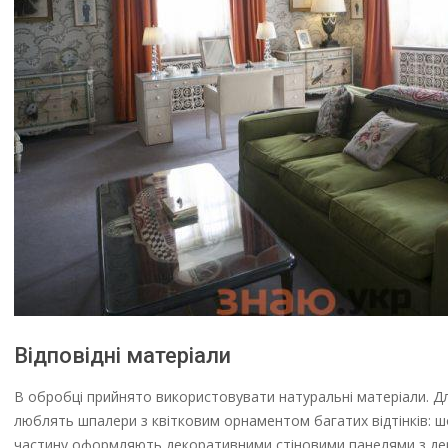
Відповідні матеріали
В обробці прийнято використовувати натуральні матеріали. Для
люблять шпалери з квітковим орнаментом багатих відтінків: шо
частину оформляють декоративними стіновими панелями з де