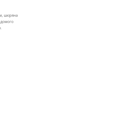
и, шкіряна
відомого
.