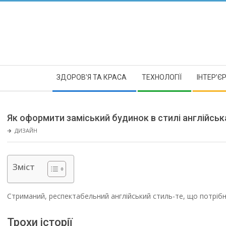
Skip
to
content
Secondary
ЗДОРОВ’Я ТА КРАСА
ТЕХНОЛОГІЇ
ІНТЕР’Є
Navigation
Menu
Як оформити заміський будинок в стилі англійськ
🡲
ДИЗАЙН
Зміст
Стриманий, респектабельний англійський стиль-те, що потріб
Трохи історії