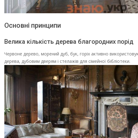
Основні принципи
Велика кількість дерева благородних порід
Червоне дерево, морений дуб, бук, горіх активно використову
дерева, дубовим дверям і стелажів для сімейної бібліотеки.