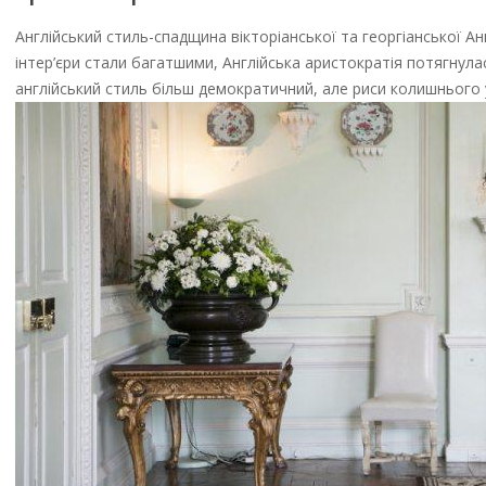
Англійський стиль-спадщина вікторіанської та георгіанської Англі
інтер’єри стали багатшими, Англійська аристократія потягнула
англійський стиль більш демократичний, але риси колишнього