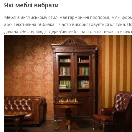
Які меблі вибрати
Меблі в англійському стилі має гармонійні пропорції, м’які форм
або Текстильна оббивка – часто використовується клітина. По
дивана «Честерфілд». Дерев’яні меблі часто з патиною, з ефект