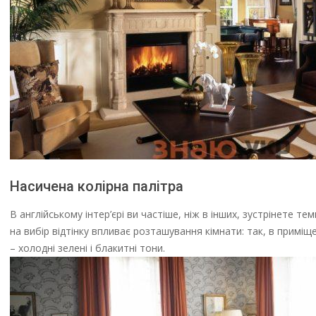
Насичена колірна палітра
В англійському інтер’єрі ви частіше, ніж в інших, зустрінете тем
на вибір відтінку впливає розташування кімнати: так, в приміщен
– холодні зелені і блакитні тони.