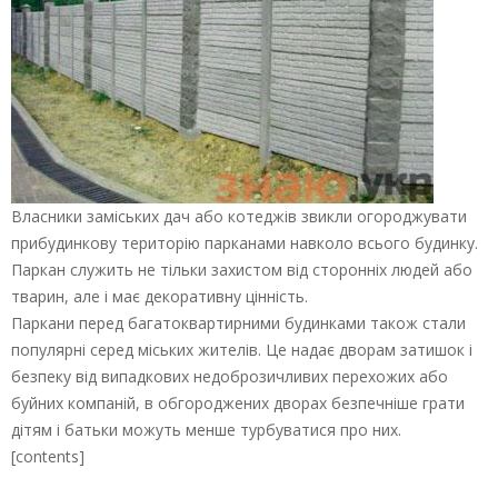
Власники заміських дач або котеджів звикли огороджувати
прибудинкову територію парканами навколо всього будинку.
Паркан служить не тільки захистом від сторонніх людей або
тварин, але і має декоративну цінність.
Паркани перед багатоквартирними будинками також стали
популярні серед міських жителів. Це надає дворам затишок і
безпеку від випадкових недоброзичливих перехожих або
буйних компаній, в обгороджених дворах безпечніше грати
дітям і батьки можуть менше турбуватися про них.
[contents]