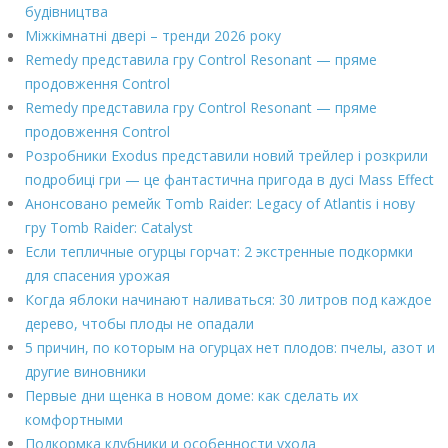
будівництва
Міжкімнатні двері – тренди 2026 року
Remedy представила гру Control Resonant — пряме
продовження Control
Remedy представила гру Control Resonant — пряме
продовження Control
Розробники Exodus представили новий трейлер і розкрили
подробиці гри — це фантастична пригода в дусі Mass Effect
Анонсовано ремейк Tomb Raider: Legacy of Atlantis і нову
гру Tomb Raider: Catalyst
Если тепличные огурцы горчат: 2 экстренные подкормки
для спасения урожая
Когда яблоки начинают наливаться: 30 литров под каждое
дерево, чтобы плоды не опадали
5 причин, по которым на огурцах нет плодов: пчелы, азот и
другие виновники
Первые дни щенка в новом доме: как сделать их
комфортными
Подкормка клубники и особенности ухода