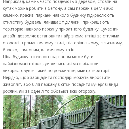
Наприклад, камінь часто поєднують з деревом, стовпи на
кутах можна робити з бетону, а сам паркан з цегли або
каменю. Красиві паркани навколо будинку підкреслюють
стилістику будівель, ландшафт ділянки і прикрашають
територію навколо паркану приватного будинку. Сучасний
дизайн дозволяє встановити найрізноманітніші за стилями
огорожі: в романтичному стилі, вікторіанському, сільському,
бароко, замковим, класичному та ін.
Ціна будинку оточеного парканом може бути
найрізноманітнішою, дивлячись які матеріали ви
використовуєте і який по довжині периметр території.
Нерідко, щоб заощадити господарі можуть виростити
живопліт, або біля паркану з сітки посадити кучеряві види
рослин, які за одне літо обовьют всю огорожу.