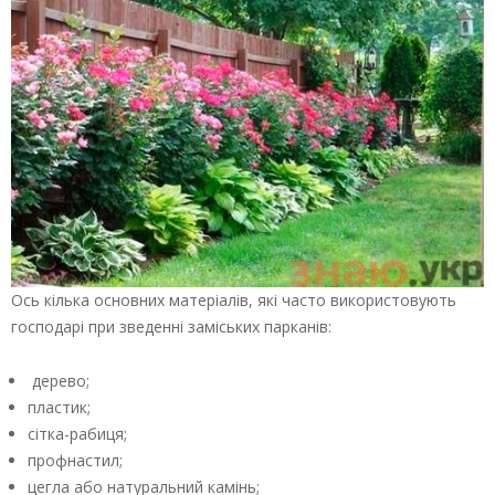
Ось кілька основних матеріалів, які часто використовують
господарі при зведенні заміських парканів:
дерево;
пластик;
сітка-рабиця;
профнастил;
цегла або натуральний камінь;