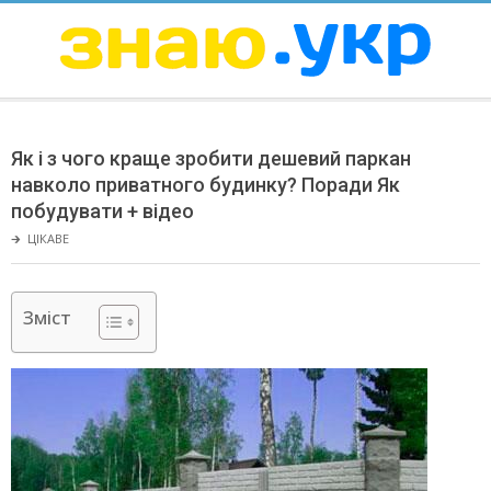
Skip
to
content
ЗНАЮ
Secondary
Navigation
Як і з чого краще зробити дешевий паркан
Menu
навколо приватного будинку? Поради Як
побудувати + відео
🡲
ЦІКАВЕ
Зміст