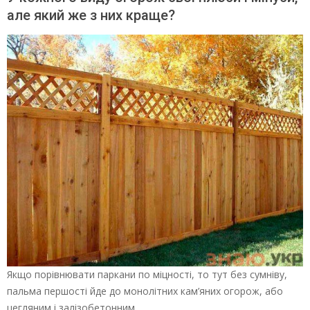
але який же з них краще?
Якщо порівнювати паркани по міцності, то тут без сумніву,
пальма першості йде до монолітних кам’яних огорож, або
цегляним і залізобетонним.