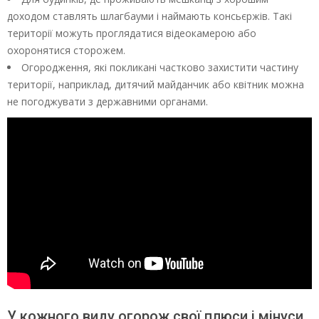
доходом ставлять шлагбауми і наймають консьєржів. Такі
території можуть проглядатися відеокамерою або
охоронятися сторожем.
Огородження, які покликані частково захистити частину
території, наприклад, дитячий майданчик або квітник можна
не погоджувати з державними органами.
У кожного виду огорож свої плюси і мінуси,