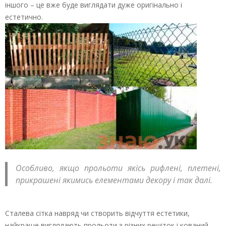
іншого – це вже буде виглядати дуже оригінально і
естетично.
Особливо, якщо прольоти якісь рифлені, плетені,
прикрашені якимись елементами декору і так далі.
Сталева сітка навряд чи створить відчуття естетики,
найкраще виглядають прольоти з різних решіток і кований