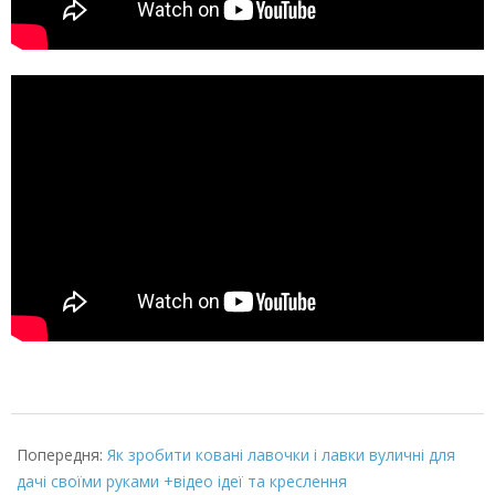
2022-
03-
Попередня:
Як зробити ковані лавочки і лавки вуличні для
08
дачі своїми руками +відео ідеї та креслення