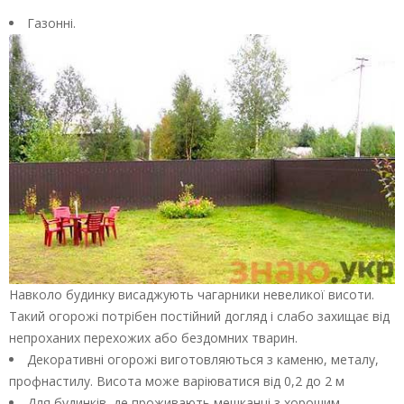
Газонні.
Навколо будинку висаджують чагарники невеликої висоти.
Такий огорожі потрібен постійний догляд і слабо захищає від
непроханих перехожих або бездомних тварин.
Декоративні огорожі виготовляються з каменю, металу,
профнастилу. Висота може варіюватися від 0,2 до 2 м
Для будинків, де проживають мешканці з хорошим