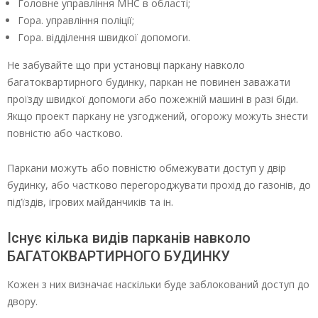
Головне управління МНС в області;
Гора. управління поліції;
Гора. відділення швидкої допомоги.
Не забувайте що при установці паркану навколо
багатоквартирного будинку, паркан не повинен заважати
проїзду швидкої допомоги або пожежній машині в разі біди.
Якщо проект паркану не узгоджений, огорожу можуть знести
повністю або частково.
Паркани можуть або повністю обмежувати доступ у двір
будинку, або частково перегороджувати прохід до газонів, до
під’їздів, ігрових майданчиків та ін.
Існує кілька видів парканів навколо
БАГАТОКВАРТИРНОГО БУДИНКУ
Кожен з них визначає наскільки буде заблокований доступ до
двору.