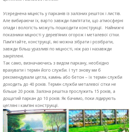
Усереднена міцність у парканів із залізних решіток і листів.
Але вибираючи їх, варто завжди пам’ятати, що атмосферні
опади і вологість можуть пошкодити конструкції. Найнижчі
показники міцності у дерев’яних огорож і металевої сітки.
Пам’ятайте, конструкції, які можна зібрати і розібрати,
завжди більш уразливі по міцності, ніж раз і назавжди
закріплені.
Так само, визначаючись з видом паркану, необхідно
врахувати і термін його служби. І тут знову ми б
рекомендували цегла, камінь або бетон – їх термін служби
доходить до 40 років. Термін служби металевої сітки не
більше 20 років. Залізна решітка прослужить 15 років, а
дощатий паркан до 10 років. Як бачимо, поки лідирують
цегляні і кам’яні конструкції.