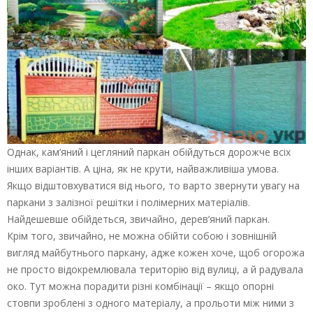
Однак, кам’яний і цегляний паркан обійдуться дорожче всіх
інших варіантів. А ціна, як не крути, найважливіша умова.
Якщо відштовхуватися від нього, то варто звернути увагу на
паркани з залізної решітки і полімерних матеріалів.
Найдешевше обійдеться, звичайно, дерев’яний паркан.
Крім того, звичайно, не можна обійти собою і зовнішній
вигляд майбутнього паркану, адже кожен хоче, щоб огорожа
не просто відокремлювала територію від вулиці, а й радувала
око. Тут можна порадити різні комбінації – якщо опорні
стовпи зроблені з одного матеріалу, а прольоти між ними з