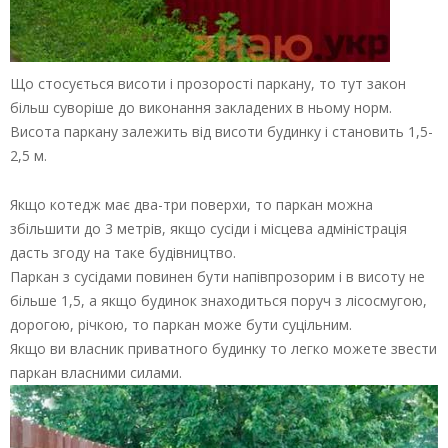
Що стосується висоти і прозорості паркану, то тут закон
більш суворіше до виконання закладених в ньому норм.
Висота паркану залежить від висоти будинку і становить 1,5-
2,5 м.
Якщо котедж має два-три поверхи, то паркан можна
збільшити до 3 метрів, якщо сусіди і місцева адміністрація
дасть згоду на таке будівництво.
Паркан з сусідами повинен бути напівпрозорим і в висоту не
більше 1,5, а якщо будинок знаходиться поруч з лісосмугою,
дорогою, річкою, то паркан може бути суцільним.
Якщо ви власник приватного будинку то легко можете звести
паркан власними силами.