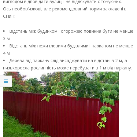
виглядом відповідати вулиці і не відлякувати оточуючих.
Ось необов’язкові, але рекомендований норми закладені в
СНиП:
Відстань між будинком і огорожею повинна бути не менше
3 м
Відстань між нежитловими будівлями і парканом не менше
4 м
Дерева від паркану слід висаджувати на відстані в 2 м, а
низькоросла рослинність може перебувати в 1 м від паркану.