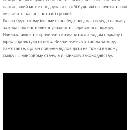
паркан, який може поєднувати в собі будь-які візерунки, на які
вистачить вашої фантазії і грошей.
Як і на будь-якому іншому етапі будівництва, споруда паркану
зажадає від вас великої уважності і серйозного підходу.
Найважливіше-це правильно визначитися з видом паркану і
вірно спроектувати його. Визначаючись з типом забору,
пам’ятайте, що він повинен відповідати не тільки вашому
смаку і фінансовому стану, а й чинному законодавству.