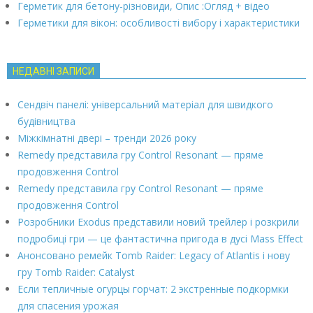
Герметик для бетону-різновиди, Опис :Огляд + відео
Герметики для вікон: особливості вибору і характеристики
НЕДАВНІ ЗАПИСИ
Сендвіч панелі: універсальний матеріал для швидкого
будівництва
Міжкімнатні двері – тренди 2026 року
Remedy представила гру Control Resonant — пряме
продовження Control
Remedy представила гру Control Resonant — пряме
продовження Control
Розробники Exodus представили новий трейлер і розкрили
подробиці гри — це фантастична пригода в дусі Mass Effect
Анонсовано ремейк Tomb Raider: Legacy of Atlantis і нову
гру Tomb Raider: Catalyst
Если тепличные огурцы горчат: 2 экстренные подкормки
для спасения урожая