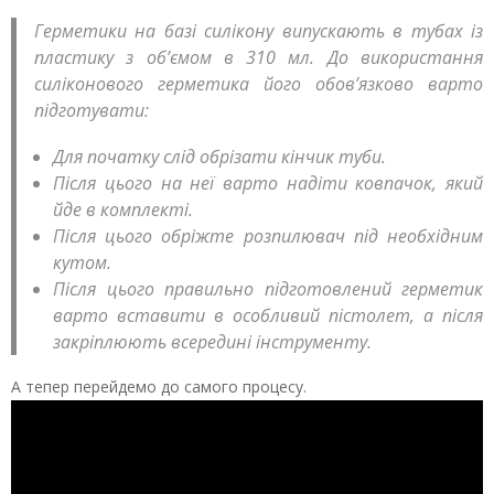
Герметики на базі силікону випускають в тубах із
пластику з об’ємом в 310 мл. До використання
силіконового герметика його обов’язково варто
підготувати:
Для початку слід обрізати кінчик туби.
Після цього на неї варто надіти ковпачок, який
йде в комплекті.
Після цього обріжте розпилювач під необхідним
кутом.
Після цього правильно підготовлений герметик
варто вставити в особливий пістолет, а після
закріплюють всередині інструменту.
А тепер перейдемо до самого процесу.