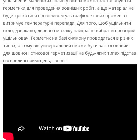
ущільнення маленьких щілин у вікнах можна застосовувати
герметики для проведення зовнішніх робіт, а ще матеріал не
буде тріскатися під впливом ультрафіолетових променів і
витримує температурні перепади. Для того, щоб ущільнити
скло, дзеркало, дерево і мозаїку найкраще вибрати прозорий
ущільнювач. Герметик на базі силікону проводиться в різних
типах, а тому він універсальний і може бути застосований
для шовної і стикової герметизації на будь-яких типах підстав
і всередині приміщень, і зовні.