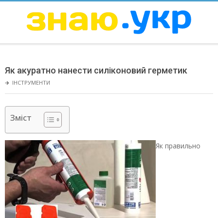
Skip
to
content
ЗНАЮ
Secondary
Navigation
Як акуратно нанести силіконовий герметик
Menu
🡲
ІНСТРУМЕНТИ
Зміст
Як правильно