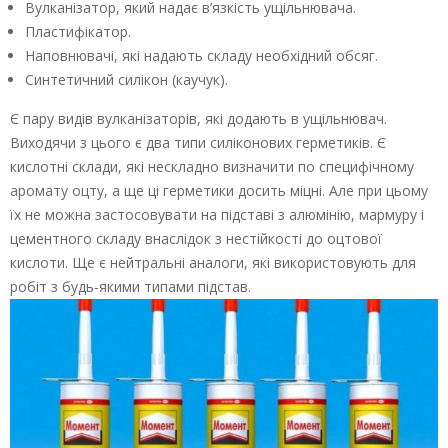
Вулканізатор, який надає в’язкість ущільнювача.
Пластифікатор.
Наповнювачі, які надають складу необхідний обсяг.
Синтетичний силікон (каучук).
Є пару видів вулканізаторів, які додають в ущільнювач.
Виходячи з цього є два типи силіконових герметиків. Є
кислотні склади, які нескладно визначити по специфічному
аромату оцту, а ще ці герметики досить міцні. Але при цьому
їх не можна застосовувати на підставі з алюмінію, мармуру і
цементного складу внаслідок з нестійкості до оцтової
кислоти. Ще є нейтральні аналоги, які використовують для
робіт з будь-якими типами підстав.