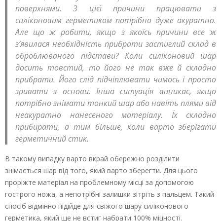
поверхнями. З цієї причини працювати з
силіконовим герметиком потрібно дуже акуратно.
Але що ж робити, якщо з якоїсь причини все ж
з’явилася необхідність прибрати застиглий склад в
оброблюваного підстави? Коли силіконовий шар
досить товстий, то його не так вже й складно
прибрати. Його слід підчіплювати чимось і просто
зривати з основи. Інша ситуація виникає, якщо
потрібно знімати тонкий шар або навіть плями від
неакуратно нанесеного матеріалу. Їх складно
прибирати, а тим більше, коли варто зберігати
герметичний стик.
В такому випадку варто вкрай обережно розділити
знімається шар від того, який варто зберегти. Для цього
проріжте матеріал на проблемному місці за допомогою
гострого ножа, а непотрібні залишки зітріть з пальцем. Такий
спосіб відмінно підійде для свіжого шару силіконового
герметика, який ще не встиг набрати 100% міцності.