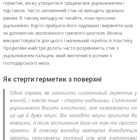
герметик, можу утворитися тріщини між ущільнювачем і
підставою. Часто заповнений стик не виходить ідеально
рівним. В такому випадку не чекайте, поки просохне
ущільнювач. Варто прибрати його надлишки і вирівняти шов
за допомогою зволоженого гумового шпателя. Можна
використовувати для цього і маленький скребок із пластику.
Професійні майстри досить часто розрівнюють стик з
ущільнювачем пальцем, який змочений в розчині з
господарського мила.
Як стерти герметик з поверхні
Одна справа, як наносити силіконовий герметик у
ванній, і зовсім інше – стерти надлишки. Силіконові
ущільнювачі досить еластичні, але незважаючи на
це ще й дуже міцні. Він занадто міцно прилипає до
поверхні, а після застигання його не так-то просто
зірвати. В такому випадку матеріал доводиться
зрізати, просовуючи гострий ніж між зчепленими