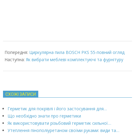
2022-
01-
Попередня:
Циркулярна пила ВОЅСН РКЅ 55-повний огляд
29
Наступна:
Як вибрати меблеві комплектуючі та фурнітуру
СХОЖІ ЗАПИСИ
Герметик для покрівлі і його застосування для…
Що необхідно знати про герметики
Як використовувати різьбовий герметик сильної…
Утеплення пінополіуретаном своїми руками: види та…