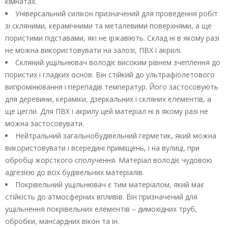
кімнатах.
Універсальний силікон призначений для проведення робіт
зі скляними, керамічними та металевими поверхнями, а ще
пористими підставами, які не іржавіють. Склад ні в якому разі
не можна використовувати на залозі, ПВХ і акрилі.
Скляний ущільнювач володіє високим рівнем зчеплення до
пористих і гладких основ. Він стійкий до ультрафіолетового
випромінювання і перепадів температур. Його застосовують
для деревини, кераміки, дзеркальних і скляних елементів, а
ще цегли. Для ПВХ і акрилу цей матеріал ні в якому разі не
можна застосовувати.
Нейтральний загальнобудівельний герметик, який можна
використовувати і всередині приміщень, і на вулиці, при
обробці жорсткого сполучення. Матеріал володіє чудовою
адгезією до всіх будівельних матеріалів.
Покрівельний ущільнювач є тим матеріалом, який має
стійкість до атмосферних впливів. Він призначений для
ущільнення покрівельних елементів – димохідних труб,
обробки, мансардних вікон та ін.