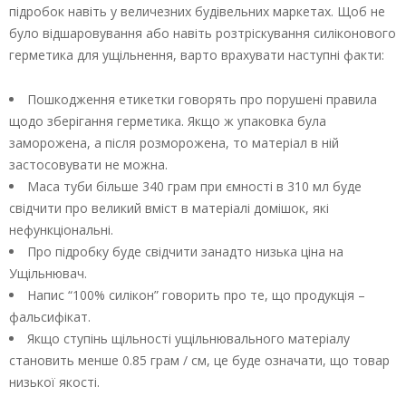
підробок навіть у величезних будівельних маркетах. Щоб не
було відшаровування або навіть розтріскування силіконового
герметика для ущільнення, варто врахувати наступні факти:
Пошкодження етикетки говорять про порушені правила
щодо зберігання герметика. Якщо ж упаковка була
заморожена, а після розморожена, то матеріал в ній
застосовувати не можна.
Маса туби більше 340 грам при ємності в 310 мл буде
свідчити про великий вміст в матеріалі домішок, які
нефункціональні.
Про підробку буде свідчити занадто низька ціна на
Ущільнювач.
Напис “100% силікон” говорить про те, що продукція –
фальсифікат.
Якщо ступінь щільності ущільнювального матеріалу
становить менше 0.85 грам / см, це буде означати, що товар
низької якості.