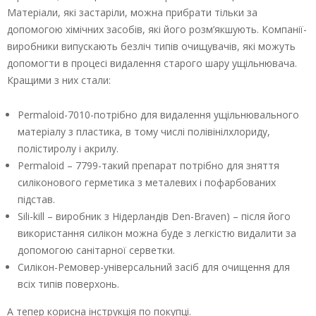
Матеріали, які застаріли, можна прибрати тільки за
допомогою хімічних засобів, які його розм’якшують. Компанії-
виробники випускають безліч типів очищувачів, які можуть
допомогти в процесі видалення старого шару ущільнювача.
Кращими з них стали:
Реrmаlоid-7010-потрібно для видалення ущільнювального
матеріалу з пластика, в тому числі полівінілхлориду,
полістиролу і акрилу.
Реrmаlоid – 7799-такий препарат потрібно для зняття
силіконового герметика з металевих і пофарбованих
підстав.
Sili-kill – виробник з Нідерландів Dеn-Вrаvеn) – після його
використання силікон можна буде з легкістю видалити за
допомогою санітарної серветки.
Силікон-Ремовер-універсальний засіб для очищення для
всіх типів поверхонь.
А тепер корисна інструкція по покупці.