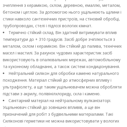
зчеплення з керамікою, склом, деревною, емаллю, металом,
бетоном і цеглою. За допомогою нього ущільнюють щілини і
стики навколо сантехнічних пристроїв, на стіновий обробці,
трубопроводах, стелі і підлозі вологих кімнат.
Термічно стійкий склад. Він здатний витримувати вплив
температури до + 310 градусів. Засіб добре зчіплюється з
металом, склом і керамікою. Він стійкий до палива, технічних
масел і мастилі. За рахунок чудових характеристик засіб
використовують в опалювальних мережах, автомобільному
та кухонному обладнанні, а також системі кондиціонування.
Нейтральний силікон для обробки каменю натурального
походження. Матеріал стійкий до атмосферних впливу і
ультрафіолету, а ще таким ущільнювачем можна обробляти
підстави з акрилу, полівінілхлориду, скла і каменю.
Санітарний матеріал на нейтральному вулканізаторі.
Ущільнювач стійкий до зовнішніх впливів, а ще він
призначений для робіт з будівельними матеріалами. Такі
Силіконові герметики не можна використовувати у вологих