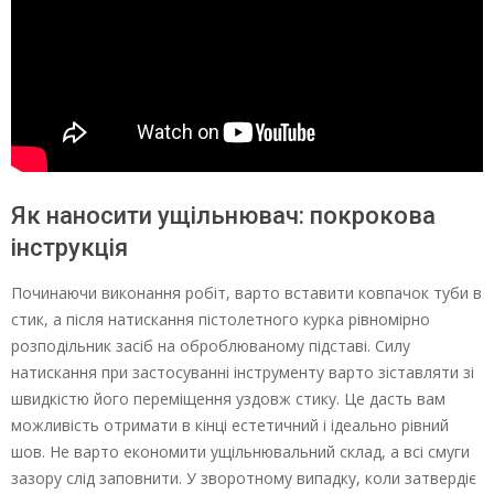
Як наносити ущільнювач: покрокова
інструкція
Починаючи виконання робіт, варто вставити ковпачок туби в
стик, а після натискання пістолетного курка рівномірно
розподільник засіб на оброблюваному підставі. Силу
натискання при застосуванні інструменту варто зіставляти зі
швидкістю його переміщення уздовж стику. Це дасть вам
можливість отримати в кінці естетичний і ідеально рівний
шов. Не варто економити ущільнювальний склад, а всі смуги
зазору слід заповнити. У зворотному випадку, коли затвердіє