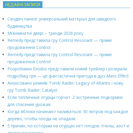
НЕДАВНІ ЗАПИСИ
Сендвіч панелі: універсальний матеріал для швидкого
будівництва
Міжкімнатні двері – тренди 2026 року
Remedy представила гру Control Resonant — пряме
продовження Control
Remedy представила гру Control Resonant — пряме
продовження Control
Розробники Exodus представили новий трейлер і розкрили
подробиці гри — це фантастична пригода в дусі Mass Effect
Анонсовано ремейк Tomb Raider: Legacy of Atlantis і нову
гру Tomb Raider: Catalyst
Если тепличные огурцы горчат: 2 экстренные подкормки
для спасения урожая
Когда яблоки начинают наливаться: 30 литров под каждое
дерево, чтобы плоды не опадали
5 причин, по которым на огурцах нет плодов: пчелы, азот и
другие виновники