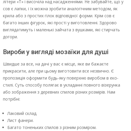
літери «Т» і височіла над насадженнями. Не забувайте, що у
сов є лапки, і їх можна зробити аналогічним методом, як
крила або з простих гілок відповідної форми. Крім сов є
багато інших фігурок, які прості у виготовленні. Здорово
виглядатимуть і маленькі зайчата з вушками, які стирчать
догори.
Вироби у вигляді мозаїки для душі
Швидше за все, на дачі у вас є місце, яке ви бажаєте
прикрасити, але при цьому виготовити все незвично. Є
пропозиція оформити будь-яку поверхню виробом в еко-
стилі. Суть способу полягає в укладанні повного візерунка
або зображення з деревних спилов різних розмірів. Нам
потрібні:
Лаковий склад.
Лист фанери.
Багато тоненьких спилов з різним розміром.