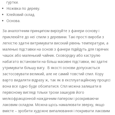
гуртки.
Ножівка по дереву.
Клейовий склад.
Основа.
За аналогічним принципом вирізуйте з фанери основу і
приклеюйте до неї спили з деревини. Такі прості вироби з
легкістю здатні витримувати високий рівень температури, а
маленькі підставки на основі з фанери підійдуть для гарячих
чашок або маленький чайник. Сковорідку або каструлю
набагато встановити на більш масивні підставки, які здатні
утримувати більшу вагу. В якості основи допускається
застосовувати великий, але не самий товстий спил. Кору
варто видаляти відразу ж, так як в експлуатаційному процесі
вона все одно буде обсипатися. Спіл можна залишати в
первісному вигляді тільки трохи зашкурів його
мелкофракціонной наждачним папером і розкриваючи
лаковим складом. Можна щось намалювати зверху, якщо
вмієте – зробити художнє випалювання і покривати лаковим