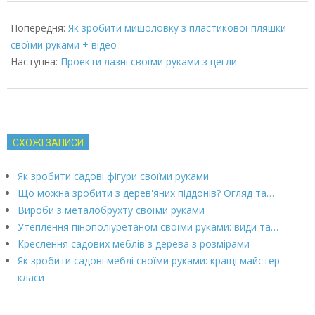
2022-
03-
Попередня:
Як зробити мишоловку з пластикової пляшки
08
своїми руками + відео
Наступна:
Проекти лазні своїми руками з цегли
СХОЖІ ЗАПИСИ
Як зробити садові фігури своїми руками
Що можна зробити з дерев'яних піддонів? Огляд та…
Вироби з металобрухту своїми руками
Утеплення пінополіуретаном своїми руками: види та…
Креслення садових меблів з дерева з розмірами
Як зробити садові меблі своїми руками: кращі майстер-
класи