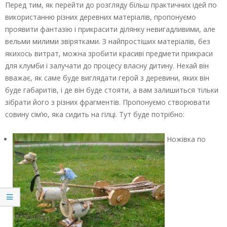
Перед тим, як перейти до розгляду більш практичних ідей по
використанню різних деревних матеріалів, пропонуємо
проявити фантазію і прикрасити ділянку невигадливими, але
вельми милими звірятками. З найпростіших матеріалів, без
якихось витрат, можна зробити красиві предмети прикраси
для клумби і залучати до процесу власну дитину. Нехай він
вважає, як саме буде виглядати герой з деревини, яких він
буде габаритів, і де він буде стояти, а вам залишиться тільки
зібрати його з різних фрагментів. Пропонуємо створювати
совину сім’ю, яка сидить на гілці. Тут буде потрібно:
Ножівка по