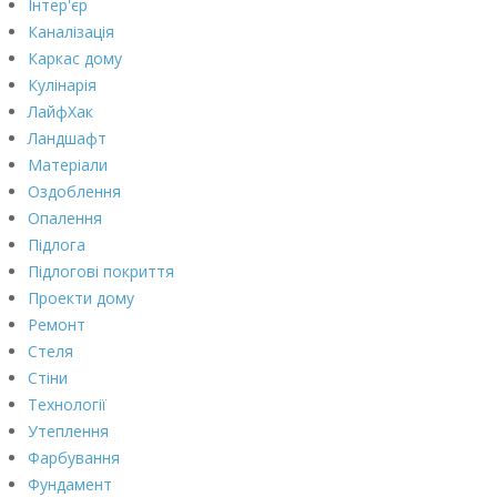
Інтер'єр
Каналізація
Каркас дому
Кулінарія
ЛайфХак
Ландшафт
Матеріали
Оздоблення
Опалення
Підлога
Підлогові покриття
Проекти дому
Ремонт
Стеля
Стіни
Технології
Утеплення
Фарбування
Фундамент