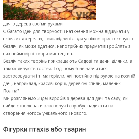
дачі з дерева своїми руками
Є багато ідей для творчості і натхнення можна відшукати у
всіляких джерелах, і винахідливі люди успішно пристосовують
безліч, як може здатися, непотрібних предметів і роблять з
них неймовірні твори мистецтва.
Безліч таких творінь прикрашають Садові та дачні ділянки, а
також дивують гостей. Тоді чому б не навчитися
застосовувати і ті матеріали, які постійно під рукою на кожній
дачі, наприклад, красиві корчі, дерев’яні спили, маленькі
Поліна?
Ми розглянемо 3 ідеї виробів з дерева для дачі та саду, які
вийде створювати власноруч і спробує надихати на
створення чогось унікального і нового.
Фігурки птахів або тварин