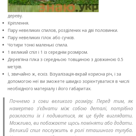
дереву.
Кріплення.
Пару невеликих спилов, розділених на дві половинки.
Пару невеликих гілок або сучків.
Чотири тонкі маленькі спила.
1 великий спіл і 1 із середнім розміром.
Дерев’яна гілка з середньою товщиною з довжиною 0.5
метрів.
І, звичайно ж, ескіз. Візуалізація-вкрай корисна річ, і за
допомогою неї ви зможете швидко зорієнтуватися в числі
необхідного матеріалу і його габаритах.
Почнемо з сови великого розміру. Перед тим, як
намертво з’єднати між собою деталі, потрібно
розкласти їх і подивитися, як це буде виглядати.
Можливо, ви побажаєте щось поміняти або додати.
Великий спил послужить в ролі пташиного тулуба.