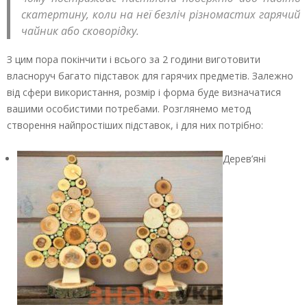
скатертину, коли на неї безліч різномастих гарячий
чайник або сковорідку.
З цим пора покінчити і всього за 2 години виготовити
власноруч багато підставок для гарячих предметів. Залежно
від сфери використання, розмір і форма буде визначатися
вашими особистими потребами. Розглянемо метод
створення найпростіших підставок, і для них потрібно:
Дерев’яні