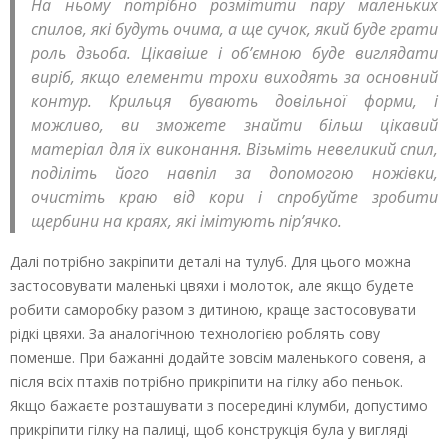
На ньому потрібно розмітити пару маленьких
спилов, які будуть очима, а ще сучок, який буде грати
роль дзьоба. Цікавіше і об’ємною буде виглядати
виріб, якщо елементи трохи виходять за основний
контур. Крильця бувають довільної форми, і
можливо, ви зможете знайти більш цікавий
матеріал для їх виконання. Візьміть невеликий спил,
поділіть його навпіл за допомогою ножівки,
очистіть краю від кори і спробуйте зробити
щербини на краях, які імітують пір’ячко.
Далі потрібно закріпити деталі на тулуб. Для цього можна
застосовувати маленькі цвяхи і молоток, але якщо будете
робити саморобку разом з дитиною, краще застосовувати
рідкі цвяхи. За аналогічною технологією роблять сову
поменше. При бажанні додайте зовсім маленького совеня, а
після всіх птахів потрібно прикріпити на гілку або пеньок.
Якщо бажаєте розташувати з посередині клумби, допустимо
прикріпити гілку на палиці, щоб конструкція була у вигляді