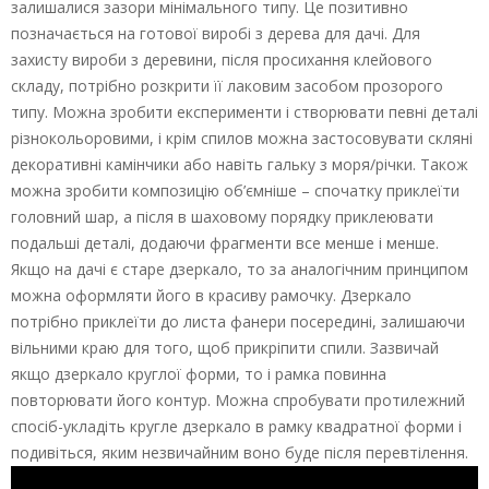
залишалися зазори мінімального типу. Це позитивно
позначається на готової виробі з дерева для дачі. Для
захисту вироби з деревини, після просихання клейового
складу, потрібно розкрити її лаковим засобом прозорого
типу. Можна зробити експерименти і створювати певні деталі
різнокольоровими, і крім спилов можна застосовувати скляні
декоративні камінчики або навіть гальку з моря/річки. Також
можна зробити композицію об’ємніше – спочатку приклеїти
головний шар, а після в шаховому порядку приклеювати
подальші деталі, додаючи фрагменти все менше і менше.
Якщо на дачі є старе дзеркало, то за аналогічним принципом
можна оформляти його в красиву рамочку. Дзеркало
потрібно приклеїти до листа фанери посередині, залишаючи
вільними краю для того, щоб прикріпити спили. Зазвичай
якщо дзеркало круглої форми, то і рамка повинна
повторювати його контур. Можна спробувати протилежний
спосіб-укладіть кругле дзеркало в рамку квадратної форми і
подивіться, яким незвичайним воно буде після перевтілення.