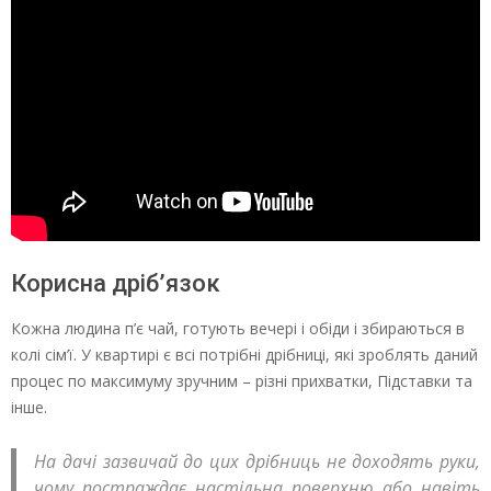
Корисна дріб’язок
Кожна людина п’є чай, готують вечері і обіди і збираються в
колі сім’ї. У квартирі є всі потрібні дрібниці, які зроблять даний
процес по максимуму зручним – різні прихватки, Підставки та
інше.
На дачі зазвичай до цих дрібниць не доходять руки,
чому постраждає настільна поверхню або навіть