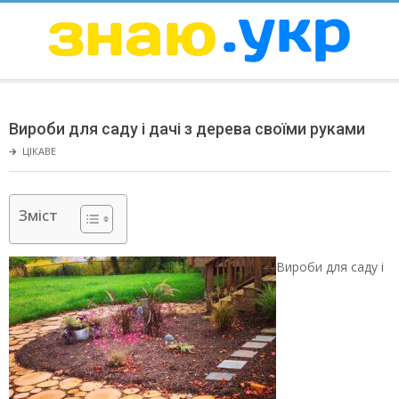
Skip
to
content
ЗНАЮ
Secondary
Navigation
Вироби для саду і дачі з дерева своїми руками
Menu
🡲
ЦІКАВЕ
Зміст
Вироби для саду і