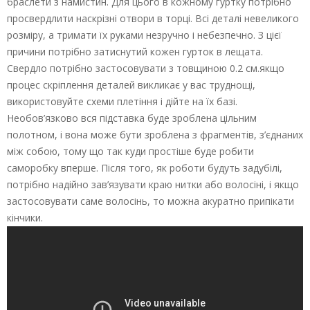
браслети з намистин. Для цього в кожному гуртку потрібно
просвердлити наскрізні отвори в торці. Всі деталі невеликого
розміру, а тримати їх руками незручно і небезпечно. З цієї
причини потрібно затиснутий кожен гурток в лещата.
Свердло потрібно застосовувати з товщиною 0.2 см.якщо
процес скріплення деталей викликає у вас труднощі,
використовуйте схеми плетіння і дійте на їх базі.
Необов’язково вся підставка буде зроблена цільним
полотном, і вона може бути зроблена з фрагментів, з’єднаних
між собою, тому що так куди простіше буде робити
саморобку вперше. Після того, як роботи будуть задубілі,
потрібно надійно зав’язувати краю нитки або волосіні, і якщо
застосовувати саме волосінь, то можна акуратно припікати
кінчики.