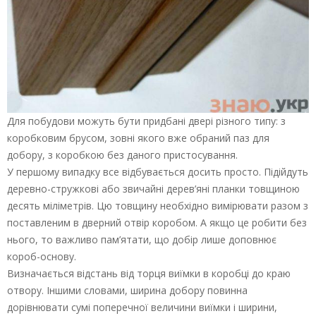
Для побудови можуть бути придбані двері різного типу: з
коробковим брусом, зовні якого вже обраний паз для
добору, з коробкою без даного пристосування.
У першому випадку все відбувається досить просто. Підійдуть
деревно-стружкові або звичайні дерев’яні планки товщиною
десять міліметрів. Цю товщину необхідно вимірювати разом з
поставленим в дверний отвір коробом. А якщо це робити без
нього, то важливо пам’ятати, що добір лише доповнює
короб-основу.
Визначається відстань від торця виїмки в коробці до краю
отвору. Іншими словами, ширина добору повинна
дорівнювати сумі поперечної величини виїмки і ширини,