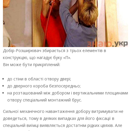
Добір-Розширювач збирається з трьох елементів в
конструкцію, що нагадує буку «П».
Він може бути прикріплений:
до стіни в області отвору двері;
до дверного короба безпосередньо;
на розташований між добором і вертикальними площинами
отвору спеціальний монтажний брус.
Сильної механічного навантаження добору витримувати не
доведеться, тому в деяких випадках для його фіксації в
спеціальній виїмці виявляється достатнім рідких цвяхів. Але