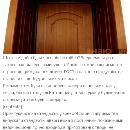
Що таке добір і для чого він потрібен? Звернемося до не
такого вже далекого минулого. Раніше кожне підприємство
строго дотримувалося діючих ГОСТів на свою продукцію: це
ставилося і до будівельних матеріалів.
Регламентом були встановлені розміри панельних плит,
цегли, блоків і так далі.На товщину штукатурки у будівельних
організацій теж були стандарти.
[contents]
Орієнтуючись на стандарти, деревообробні підприємства
випускали стандартні двері і вікна з постійними показниками
величин. Вони точно входили в приготовані отвори, не