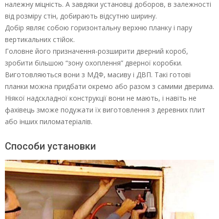
належну міцність. А завдяки установці доборов, в залежності
від розміру стін, добирають відсутню ширину.
Добір являє собою горизонтальну верхню планку і пару
вертикальних стійок.
Головне його призначення-розширити дверний короб,
зробити більшою “зону охоплення” дверної коробки.
Виготовляються вони з МДФ, масиву і ДВП. Такі готові
планки можна придбати окремо або разом з самими дверима.
Ніякої надскладної конструкції вони не мають, і навіть не
фахівець зможе подужати їх виготовлення з деревних плит
або інших пиломатеріалів.
Способи установки