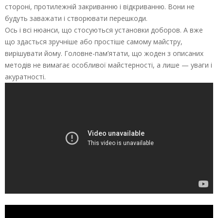
стороні, протилежній закриванню і відкриванню. Вони не
будуть заважати і створювати перешкоди.
Ось і всі нюанси, що стосуються установки доборов. А вже
що здасться зручніше або простіше самому майстру,
вирішувати йому. Головне-пам’ятати, що жоден з описаних
методів не вимагає особливої майстерності, а лише — уваги і
акуратності.