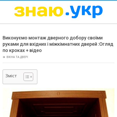
Skip
to
content
ЗНАЮ
Secondary
Navigation
Виконуємо монтаж дверного добору своїми
Menu
руками для вхідних і міжкімнатних дверей :Огляд
по кроках + відео
🡲
ВІКНА ТА ДВЕРІ
Зміст