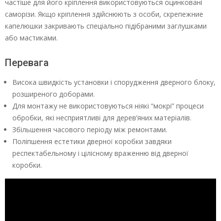
частіше для його кріплення використовуються оцинковані
саморізи. Якщо кріплення здійснюють з особи, скрепежние
капелюшки закривають спеціально підібраними заглушками
або мастиками.
Перевага
Висока швидкість установки і спорудження дверного блоку,
розширеного доборами.
Для монтажу не використовуються ніякі “мокрі” процеси
обробки, які несприятливі для дерев’яних матеріалів.
Збільшення часового періоду між ремонтами.
Поліпшення естетики дверної коробки завдяки
респектабельному і цілісному враженню від дверної
коробки.