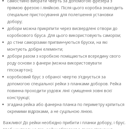
самостійно вибрати чверть за допомогою фрезера з
прямою фрезою і лінійкою. Після цього коробка знаходить
спеціальне пристосування для полегшення установки
добору;
добори можна прикріпити через висвердлені отвори до
коробкового бруса. Для цього використовують саморізи;
до стіни саморізами пригвинчуються бруски, на які
монтують добірні елементи;
добори разом з коробкою поміщаються всередину свого
роду основи з фанери (можна використовувати
гіпсокартон);
коробковий брус з обраної чвертю з’єднується за
допомогою спеціальної рейки з планками доборов. Рейка
повинна проходити уздовж лінії суміщення зовні всієї
конструкції;
згадана рейка або фанерна планка по периметру кріпиться
окремими відрізками, а не суцільною лінією.
Важливо! До рейки необхідно прибити і планки добору, і брус.