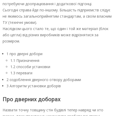
потребуючи доопрацювання і додаткової підгонці.
Сьогодні справа йде по-іншому. Більшість підприємств слідує
не якимось загальноприйнятим стандартам, а своїм власним
ТУ (технічні умови).
Наслідком цього стало те, що один і той же матеріал (блок
або цегла) від різних виробників може відрізнятися за
розміром.
1 про дверні добори
1.1 Призначення
1.2 способи установки
1.3 переваги
2 оздоблення дверного отвору доборами
3 Алгоритм установки доборів
Про дверних доборах
Назвати точну товщину стін будівлі тепер навряд чи хто