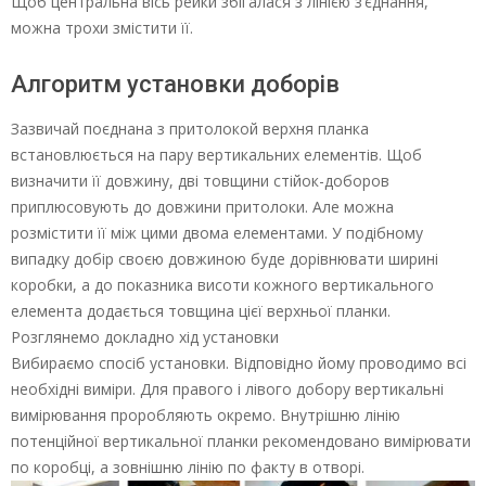
Щоб центральна вісь рейки збігалася з лінією з’єднання,
можна трохи змістити її.
Алгоритм установки доборів
Зазвичай поєднана з притолокой верхня планка
встановлюється на пару вертикальних елементів. Щоб
визначити її довжину, дві товщини стійок-доборов
приплюсовують до довжини притолоки. Але можна
розмістити її між цими двома елементами. У подібному
випадку добір своєю довжиною буде дорівнювати ширині
коробки, а до показника висоти кожного вертикального
елемента додається товщина цієї верхньої планки.
Розглянемо докладно хід установки
Вибираємо спосіб установки. Відповідно йому проводимо всі
необхідні виміри. Для правого і лівого добору вертикальні
вимірювання проробляють окремо. Внутрішню лінію
потенційної вертикальної планки рекомендовано вимірювати
по коробці, а зовнішню лінію по факту в отворі.