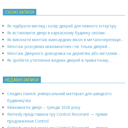
СХОЖІ ЗАПИСИ
Як підібрати вигляд і колір дверей для певного інтер'єру
Як встановити двері в каркасному будинку своїми…
Як виконати монтаж мансардних вікон в металочерепицю…
Монтаж розсувних міжкімнатних і не тільки дверей…
Монтаж Дверного доводчика на дерев'яні або металеві…
Як зробити утеплення вхідних дверей в приватному…
НЕДАВНІ ЗАПИСИ
Сендвіч панелі: універсальний матеріал для швидкого
будівництва
Міжкімнатні двері – тренди 2026 року
Remedy представила гру Control Resonant — пряме
продовження Control
Remedy представила гру Control Resonant — пряме