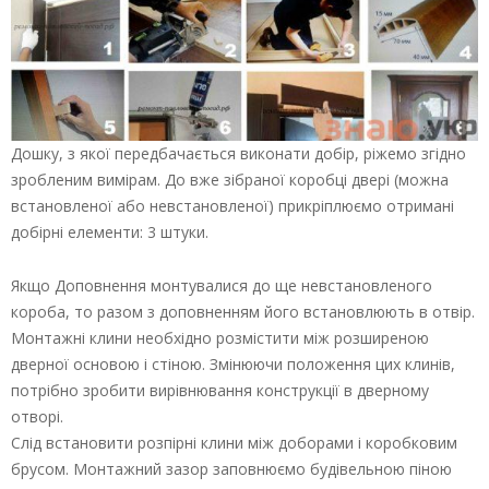
Дошку, з якої передбачається виконати добір, ріжемо згідно
зробленим вимірам. До вже зібраної коробці двері (можна
встановленої або невстановленої) прикріплюємо отримані
добірні елементи: 3 штуки.
Якщо Доповнення монтувалися до ще невстановленого
короба, то разом з доповненням його встановлюють в отвір.
Монтажні клини необхідно розмістити між розширеною
дверної основою і стіною. Змінюючи положення цих клинів,
потрібно зробити вирівнювання конструкції в дверному
отворі.
Слід встановити розпірні клини між доборами і коробковим
брусом. Монтажний зазор заповнюємо будівельною піною