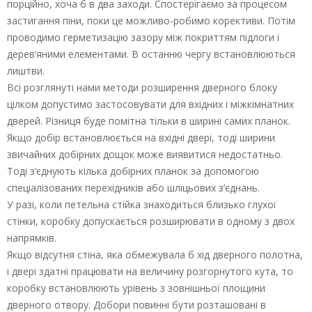
порційно, хоча б в два заходи. Спостерігаємо за процесом
застигання піни, поки це можливо-робимо корективи. Потім
проводимо герметизацію зазору між покриттям підлоги і
дерев’яними елементами. В останню чергу встановлюються
лиштви.
Всі розглянуті нами методи розширення дверного блоку
цілком допустимо застосовувати для вхідних і міжкімнатних
дверей. Різниця буде помітна тільки в ширині самих планок.
Якщо добір встановлюється на вхідні двері, тоді ширини
звичайних добірних дощок може виявитися недостатньо.
Тоді з’єднують кілька добірних планок за допомогою
спеціалізованих перехідників або шліцьових з’єднань.
У разі, коли петельна стійка знаходиться близько глухої
стінки, коробку допускається розширювати в одному з двох
напрямків.
Якщо відсутня стіна, яка обмежувала б хід дверного полотна,
і двері здатні працювати на величину розгорнутого кута, то
коробку встановлюють урівень з зовнішньої площини
дверного отвору. Добори повинні бути розташовані в