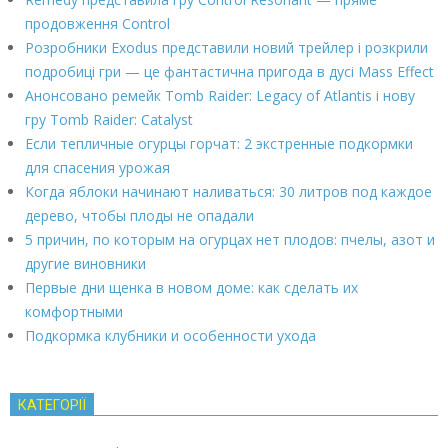
продовження Control
Розробники Exodus представили новий трейлер і розкрили
подробиці гри — це фантастична пригода в дусі Mass Effect
Анонсовано ремейк Tomb Raider: Legacy of Atlantis і нову
гру Tomb Raider: Catalyst
Если тепличные огурцы горчат: 2 экстренные подкормки
для спасения урожая
Когда яблоки начинают наливаться: 30 литров под каждое
дерево, чтобы плоды не опадали
5 причин, по которым на огурцах нет плодов: пчелы, азот и
другие виновники
Первые дни щенка в новом доме: как сделать их
комфортными
Подкормка клубники и особенности ухода
КАТЕГОРІЇ