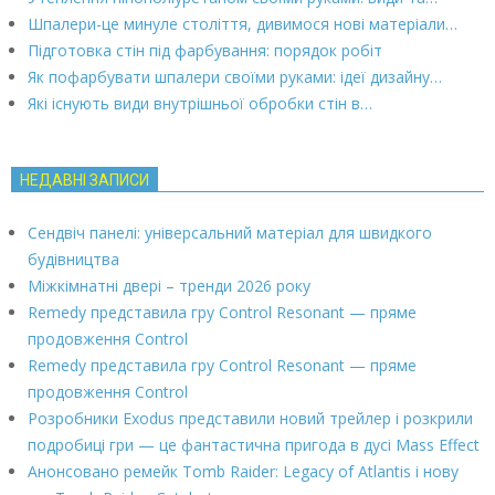
Шпалери-це минуле століття, дивимося нові матеріали…
Підготовка стін під фарбування: порядок робіт
Як пофарбувати шпалери своїми руками: ідеї дизайну…
Які існують види внутрішньої обробки стін в…
НЕДАВНІ ЗАПИСИ
Сендвіч панелі: універсальний матеріал для швидкого
будівництва
Міжкімнатні двері – тренди 2026 року
Remedy представила гру Control Resonant — пряме
продовження Control
Remedy представила гру Control Resonant — пряме
продовження Control
Розробники Exodus представили новий трейлер і розкрили
подробиці гри — це фантастична пригода в дусі Mass Effect
Анонсовано ремейк Tomb Raider: Legacy of Atlantis і нову