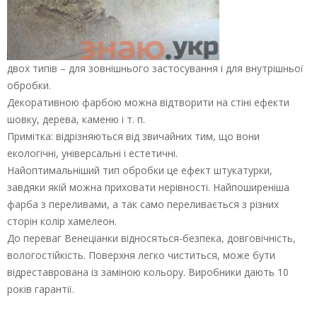
двох типів – для зовнішнього застосування і для внутрішньої
обробки.
Декоративною фарбою можна відтворити на стіні ефекти
шовку, дерева, каменю і т. п.
Примітка: відрізняються від звичайних тим, що вони
екологічні, універсальні і естетичні.
Найоптимальніший тип обробки це ефект штукатурки,
завдяки якій можна приховати нерівності. Найпоширеніша
фарба з переливами, а так само переливається з різних
сторін колір хамелеон.
До переваг Венеціанки відносяться-безпека, довговічність,
вологостійкість. Поверхня легко чиститься, може бути
відреставрована із заміною кольору. Виробники дають 10
років гарантії.