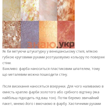
Як би імітуючи штукатурку у венеціанському стилі, м’якою
губкою круговими рухами розтушовуємо кольору по поверхні
стіни.
Важливо: фарба наноситься пластиковим шпателем, тому
що металевим можна пошкодити стіну.
Після висихання наносяться візерунки. Для чого наливаємо в
ємність краплю фарби золотого або срібного відтінку (яка
найбільш підходить під ваш тон). Потім беремо звичайний
пакет, мнемо його і вмочаємо в фарбу. Хаотичними рухами