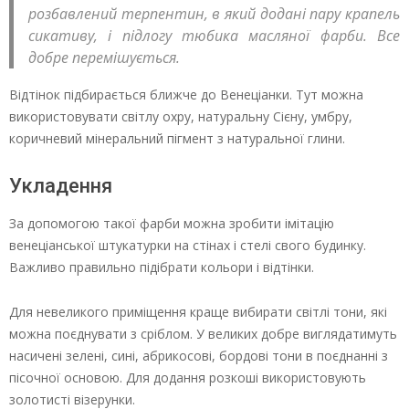
розбавлений терпентин, в який додані пару крапель
сикативу, і підлогу тюбика масляної фарби. Все
добре перемішується.
Відтінок підбирається ближче до Венеціанки. Тут можна
використовувати світлу охру, натуральну Сієну, умбру,
коричневий мінеральний пігмент з натуральної глини.
Укладення
За допомогою такої фарби можна зробити імітацію
венеціанської штукатурки на стінах і стелі свого будинку.
Важливо правильно підібрати кольори і відтінки.
Для невеликого приміщення краще вибирати світлі тони, які
можна поєднувати з сріблом. У великих добре виглядатимуть
насичені зелені, сині, абрикосові, бордові тони в поєднанні з
пісочної основою. Для додання розкоші використовують
золотисті візерунки.