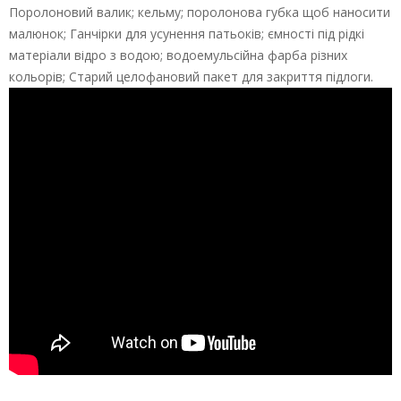
Поролоновий валик; кельму; поролонова губка щоб наносити
малюнок; Ганчірки для усунення патьоків; ємності під рідкі
матеріали відро з водою; водоемульсійна фарба різних
кольорів; Старий целофановий пакет для закриття підлоги.