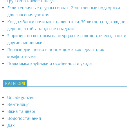
гру Tomb Raider: Catalyst
Если тепличные огурцы горчат: 2 экстренные подкормки
для спасения урожая
Когда яблоки начинают наливаться: 30 литров под каждое
дерево, чтобы плоды не опадали
5 причин, по которым на огурцах нет плодов: пчелы, азот и
другие виновники
Первые дни щенка в новом доме: как сделать их
комфортными
Подкормка клубники и особенности ухода
КАТЕГОРІЇ
Uncategorized
Вентиляція
Вікна та двері
Водопостачання
Дах