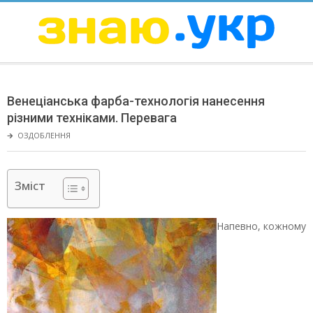
Skip
to
content
ЗНАЮ
Secondary
Navigation
Венеціанська фарба-технологія нанесення
Menu
різними техніками. Перевага
🡲
ОЗДОБЛЕННЯ
Зміст
Напевно, кожному