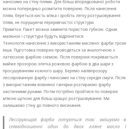
наносимо на стіну плями. Для більш впорядкованої роботи
можна попередньо розмітити поверхню. Після нанесення
плям, береться кисть м’яка і зробіть легку розтушовування
плям, не порушуючи переривчастої структури.
Примітка: Пакет можна замінити пористою губкою. Однак
малюнок і структура будуть відрізнятися.
Технологія нанесення з використанням масляної фарби трохи
інша. Підготовка поверхні проводиться за аналогічною з
латексною фарбою схемою. Після поверхня покривається
майже прозорою злегка рожевою фарбою в два шари з
просушуванням кожного шару. Беремо напівпрозору
лессированную фарбу і наносимо на стіну середні смуги. Після
з використанням вовняної ганчірки розтираємо фарбу
хаотичними рухами. Потім потрібно пройтися по поверхні
м’якою щіткою для більш кращої розтушовування. Ми
залишаємо стіну до повного висихання.
Лессірующая фарба готується так: змішуємо в
співвідношенні один до двох лляне масло і