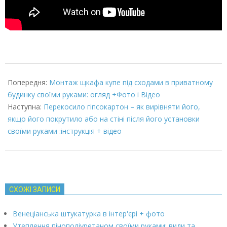
2022-
03-
Попередня:
Монтаж щкафа купе під сходами в приватному
08
будинку своїми руками: огляд +Фото і Відео
Наступна:
Перекосило гіпсокартон – як вирівняти його,
якщо його покрутило або на стіні після його установки
своїми руками :інструкція + відео
СХОЖІ ЗАПИСИ
Венеціанська штукатурка в інтер'єрі + фото
Утеплення пінополіуретаном своїми руками: види та…