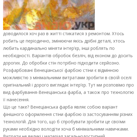
доводилося хоч раз в житті стикатися з ремонтом. Хтось
робить це періодично, змінюючи якісь дрібні деталі, хтось
любить кардинально міняти інтер’єр, інші роблять по
необхідності. Варіантів обробок безліч, від економ до досить
дорогих. До обробки стін потрібно підходити серйозно.
Розфарбовані Венеціанської фарбою стіни є відмінною
можливістю з мінімальними витратами зробити в своїй оселі
оригінальний і дорого виглядає інтер’єр. Тут ми розповімо про
вид фарбування-Венеціанська фарба, а також про технологію
її нанесення.
Що це таке? Венеціанська фарба являє собою варіант
фінішного оформлення стіни фарбою із застосуванням різних
технологій. Для того, що б спробувати зробити це своїми
руками необхідно володіти хоча б мінімальними навичками.
Витрати не великі і матеріал загальнодоступний.