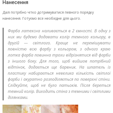
Нанесення
Далі потрібно чітко дотримуватися певного порядку
нанесення. Готуємо все необхідне для цього.
Фарба латексна наливається в 2 ємності. В одну з
них ми будемо додавати колір темного кольору, в
другій — світлого. Краще не перемішувати
повністю всю фарбу з кольором, з одного краю
лотка фарба повинна трохи відрізнятися від фарби
з іншого боку. Для того, щоб вийшов потрібний
відтінок, додається ще барвник. На шпатель із
пластику набирається невелика кількість світлої
фарби і акуратно розподіляється по поверхні стіни.
Слідкуйте, щоб не було патьоків. Після береться
темний колір. Виходить стіна з темними і світлими
ділянками.