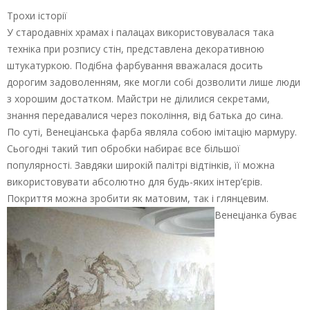
Трохи історії
У стародавніх храмах і палацах використовувалася така
техніка при розпису стін, представлена декоративною
штукатуркою. Подібна фарбування вважалася досить
дорогим задоволенням, яке могли собі дозволити лише люди
з хорошим достатком. Майстри не ділилися секретами,
знання передавалися через покоління, від батька до сина.
По суті, Венеціанська фарба являла собою імітацію мармуру.
Сьогодні такий тип обробки набирає все більшої
популярності. Завдяки широкій палітрі відтінків, її можна
використовувати абсолютно для будь-яких інтер’єрів.
Покриття можна зробити як матовим, так і глянцевим.
Венеціанка буває