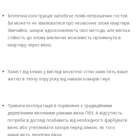
Безпечна конструкція запобігає появі непрошених гостей.
Ви можете не хвилюватися про незаконне зломі квартири.
Звичайно, шахраї вдосконалюють свої методи, але висока
стійкість до злому виключає можливість проникнути в
квартиру через вікно.
Захист від комах у вигляді москітної сітки захистить ваше
житло в теплу пору року від навали комарів і мух.
Тривала експлуатація в порівнянні з традиційними
дерев’яними віконними рамами вікна ПВХ. А відсутність
потреби в догляді позбавить від необхідності фарбувати
вікно або утеплювати зазори перед зимою, як того
вимагають дерев’яні вікна.