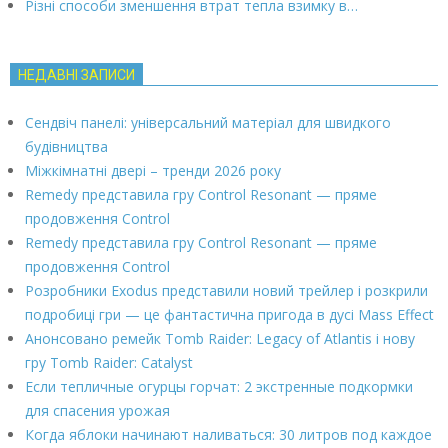
Різні способи зменшення втрат тепла взимку в…
НЕДАВНІ ЗАПИСИ
Сендвіч панелі: універсальний матеріал для швидкого
будівництва
Міжкімнатні двері – тренди 2026 року
Remedy представила гру Control Resonant — пряме
продовження Control
Remedy представила гру Control Resonant — пряме
продовження Control
Розробники Exodus представили новий трейлер і розкрили
подробиці гри — це фантастична пригода в дусі Mass Effect
Анонсовано ремейк Tomb Raider: Legacy of Atlantis і нову
гру Tomb Raider: Catalyst
Если тепличные огурцы горчат: 2 экстренные подкормки
для спасения урожая
Когда яблоки начинают наливаться: 30 литров под каждое