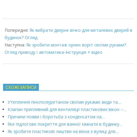
2022-
01-
Попередня:
Як вибрати дверне вічко для металевих дверей в
29
будинок? Огляд
Наступна:
Як зробити монтаж орних воріт своїми руками?
Огляд приводу і автоматика-Інструкція + відео
СХОЖІ ЗАПИСИ
Утеплення пінополіуретаном своїми руками: види та…
Клапан припливний для вентиляції пластикових вікон –…
Причини появи і боротьба з конденсатом на…
Яке підлогове покриття для ванної кімнати в будинку…
Як зробити пластикові лиштви на вікна з вулиці для…